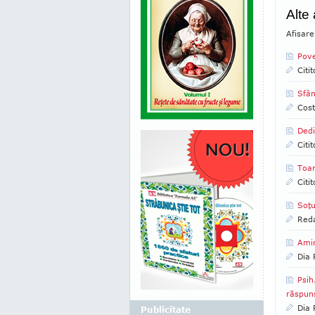
Alte
Afisare
Pove
Citi
Sfân
Cost
Dedi
Citi
Toa
Citi
Soţu
Reda
Amin
Dia
Psih
răspuns
Dia
Publicitate