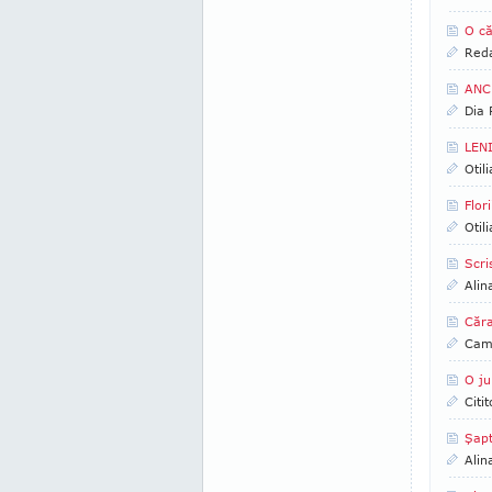
O că
Reda
ANCH
Dia
LENI
Otil
Flor
Otil
Scri
Alin
Căra
Came
O ju
Citi
Şapt
Alin