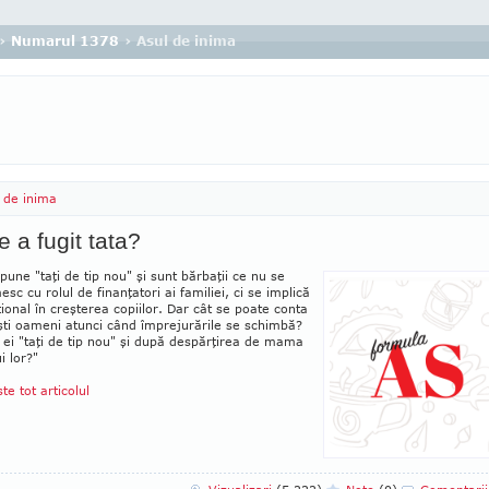
›
Numarul 1378
› Asul de inima
 de inima
 a fugit tata?
spune "taţi de tip nou" şi sunt bărbaţii ce nu se
c cu rolul de fi­nan­ţa­tori ai fa­miliei, ci se implică
io­nal în creşterea co­piilor. Dar cât se poate conta
şti oameni atunci când împrejurările se schimbă?
ei "taţi de tip nou" şi după des­părţirea de mama
i lor?"
ste tot articolul