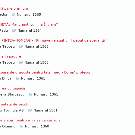
lătoare prin fum
ctia
Numarul 1365
ETĂ: Mai primiţi Lumina Învierii?
 Radu
Numarul 1364
 PINŢEA-HOMEAG - "Primăverile sunt un început de speranţă"
ia Teposu
Numarul 1363
iile în pădure
ia Teposu
Numarul 1363
soare de dragoste pentru tatăl meu - Domn' profesor
a Dinca
Numarul 1361
rea cu păpădii
lia Starcescu
Numarul 1361
mătate de secol...
tor Formula AS
Numarul 1361
e sfaturi pentru a vă salva căsnicia
a Olteanu
Numarul 1360