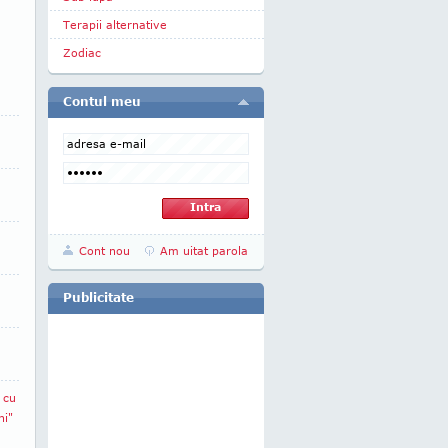
Terapii alternative
Zodiac
Contul meu
Cont nou
Am uitat parola
Publicitate
 cu
ni"