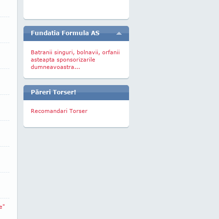
Fundatia Formula AS
Batranii singuri, bolnavii, orfanii
asteapta sponsorizarile
dumneavoastra...
Păreri Torser!
Recomandari Torser
e"