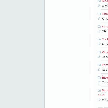
Sing
Citi
Fata
Alin
Sune
Otil
O că
Alin
Vă s
Reda
Prim
Reda
Într
Citi
Scri
1351
Citi