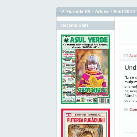
Formula AS
›
Arhiva
›
Anul 2019
Recomandari
Asul
Unde
"Li se 
mulţumes
şi emoţ
pe ace
Ră­mân 
copilulu
Cite