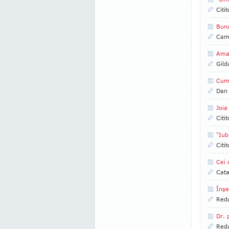
Citi
Bun
Came
Amaz
Gild
Cum 
Dan
Joia
Citi
"Iub
Citi
Cei 
Cata
Înşe
Reda
Dr. 
Reda