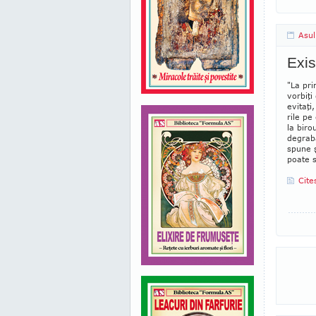
Asul
Exis
"La prim
vor­biţ
evitaţi
rile pe
la bi­ro
degrabă
spune ş
poate s
Cite