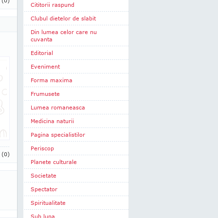
i
(0)
Cititorii raspund
Clubul dietelor de slabit
Din lumea celor care nu
cuvanta
Editorial
Eveniment
Forma maxima
Frumusete
Lumea romaneasca
Medicina naturii
Pagina specialistilor
Periscop
i
(0)
Planete culturale
Societate
Spectator
Spiritualitate
Sub lupa