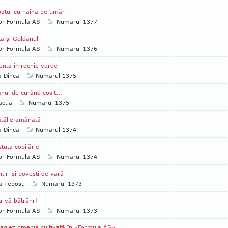
atul cu haina pe umăr
tor Formula AS
Numarul 1377
a şi Goldanul
tor Formula AS
Numarul 1376
enta în rochie verde
a Dinca
Numarul 1375
ânul de curând cosit...
ctia
Numarul 1375
tălie amânată
a Dinca
Numarul 1374
stuţa copilăriei
tor Formula AS
Numarul 1374
tiri şi poveşti de vară
ia Teposu
Numarul 1373
ţi-vă bătrânii!
tor Formula AS
Numarul 1373
giez omenia cultivată în «Formula AS»"