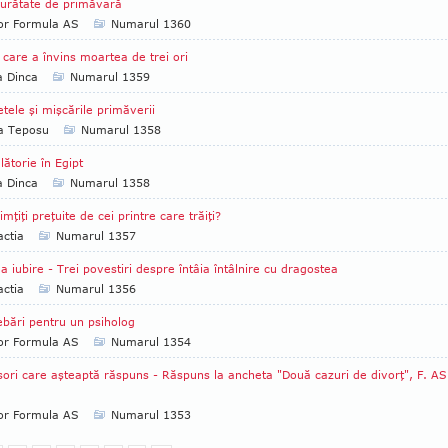
urătate de primăvară
tor Formula AS
Numarul 1360
 care a învins moartea de trei ori
a Dinca
Numarul 1359
tele şi mişcările primăverii
ia Teposu
Numarul 1358
lătorie în Egipt
a Dinca
Numarul 1358
imţiţi preţuite de cei printre care trăiţi?
ctia
Numarul 1357
a iubire - Trei povestiri despre întâia întâlnire cu dragostea
ctia
Numarul 1356
ebări pentru un psiholog
tor Formula AS
Numarul 1354
sori care aşteaptă răspuns - Răspuns la ancheta "Două cazuri de divorţ", F. AS
tor Formula AS
Numarul 1353