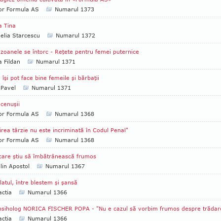
tor Formula AS
Numarul 1373
a Tina
lia Starcescu
Numarul 1372
oanele se întorc - Reţete pentru femei puternice
a Fildan
Numarul 1371
îşi pot face bine femeile şi bărbaţii
 Pavel
Numarul 1371
 cenuşii
tor Formula AS
Numarul 1368
irea târzie nu este incriminată în Codul Penal"
tor Formula AS
Numarul 1368
care ştiu să îmbătrânească frumos
lin Apostol
Numarul 1367
latul, între blestem şi şansă
ctia
Numarul 1366
psiholog NORICA FISCHER POPA - "Nu e cazul să vorbim frumos despre trădar
ctia
Numarul 1366