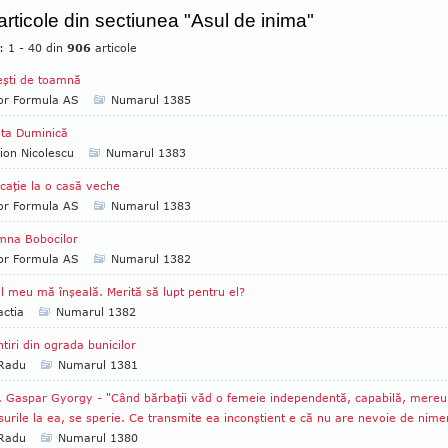
 articole din sectiunea "Asul de inima"
: 1 - 40 din
906
articole
şti de toamnă
tor Formula AS
Numarul 1385
ta Duminică
ion Nicolescu
Numarul 1383
caţie la o casă veche
tor Formula AS
Numarul 1383
mna Bobocilor
tor Formula AS
Numarul 1382
l meu mă înşeală. Merită să lupt pentru el?
ctia
Numarul 1382
tiri din ograda bunicilor
 Radu
Numarul 1381
. Gaspar Gyorgy - "Când bărbaţii văd o femeie independentă, capabilă, mereu
urile la ea, se sperie. Ce transmite ea inconştient e că nu are nevoie de nime
 Radu
Numarul 1380