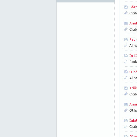
Bărb
Citi
Anuţ
Citi
Paci
Alin
În f
Reda
O bă
Alin
Trăi
Citi
Amin
Otil
Iubi
Citi
"Oma