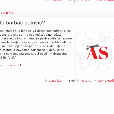
Vizualizari
(5.222)
Note
(0)
Comentari
 de inima
tă bărbaţi potriviţi?
a întâlnire, e bine să vă deschi­deţi su­fle­­tul şi să
i despre dvs., dar nu spuneţi tot din­tr-oda­tă,
, mai ales, să vorbiţi despre pro­­­ble­­mele şi necazu­
 care le aveţi, despre lipsa ba­­ni­lor, problemele de
u sau cele le­ga­te de pă­rinţi şi de rude. Fiţi mai
 atente la po­ves­tea partene­rului dvs., la ce
i la cum po­ves­teşte. Orbul găi­nii, în dragoste,
ă fie fatal."
ste tot articolul
Vizualizari
(4.379)
Note
(0)
Comentari