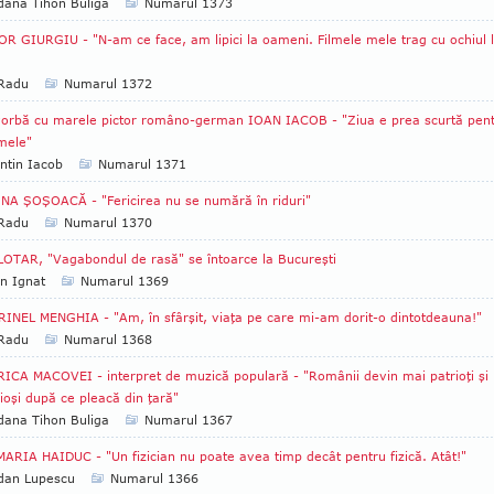
ana Tihon Buliga
Numarul 1373
R GIURGIU - "N-am ce face, am lipici la oameni. Filmele mele trag cu ochiul 
 Radu
Numarul 1372
orbă cu marele pictor româno-german IOAN IACOB - "Ziua e prea scurtă pen
mele"
ntin Iacob
Numarul 1371
INA ŞOŞOACĂ - "Fericirea nu se numără în riduri"
 Radu
Numarul 1370
LOTAR, "Vagabondul de rasă" se întoarce la Bucureşti
an Ignat
Numarul 1369
INEL MENGHIA - "Am, în sfârşit, viaţa pe care mi-am dorit-o dintotdeauna!"
 Radu
Numarul 1368
ICA MACOVEI - interpret de muzică populară - "Românii devin mai patrioţi şi
ioşi după ce pleacă din ţară"
ana Tihon Buliga
Numarul 1367
MARIA HAIDUC - "Un fizician nu poate avea timp decât pentru fizică. Atât!"
dan Lupescu
Numarul 1366