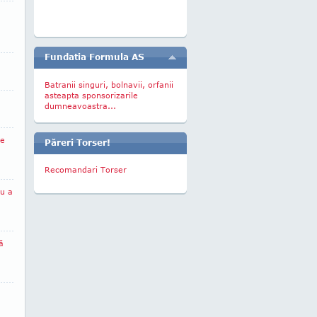
Fundatia Formula AS
Batranii singuri, bolnavii, orfanii
asteapta sponsorizarile
dumneavoastra...
le
Păreri Torser!
Recomandari Torser
nu a
ă