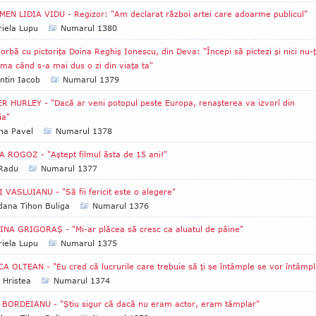
EN LIDIA VIDU - Regizor: "Am declarat război artei care adoarme publicul"
iela Lupu
Numarul 1380
orbă cu pictoriţa Doina Reghiş Ionescu, din Deva: "Începi să pictezi şi nici nu-ţ
ma când s-a mai dus o zi din viaţa ta"
ntin Iacob
Numarul 1379
R HURLEY - "Dacă ar veni potopul peste Europa, renaşterea va izvorî din
ia"
na Pavel
Numarul 1378
 ROGOZ - "Aştept filmul ăsta de 15 ani!"
 Radu
Numarul 1377
 VASLUIANU - "Să fii fericit este o alegere"
ana Tihon Buliga
Numarul 1376
NA GRIGORAŞ - "Mi-ar plăcea să cresc ca aluatul de pâine"
iela Lupu
Numarul 1375
A OLTEAN - "Eu cred că lucrurile care trebuie să ţi se întâmple se vor întâmpl
 Hristea
Numarul 1374
BORDEIANU - "Ştiu sigur că dacă nu eram actor, eram tâmplar"