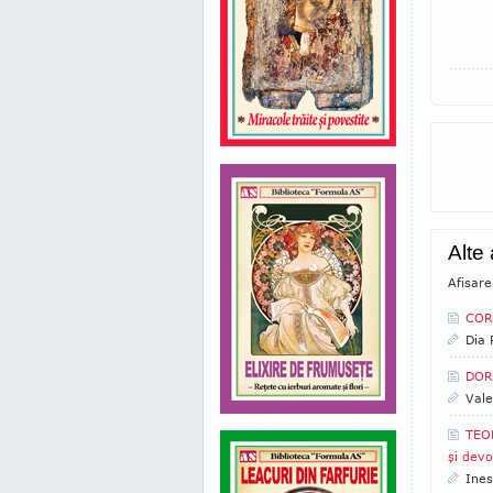
Alte
Afisare
CORN
Dia
DORU
Vale
TEOD
şi devo
Ines