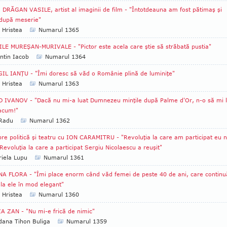
 DRĂGAN VASILE, artist al imaginii de film - "Întotdeauna am fost pătimaş şi
după meserie"
 Hristea
Numarul 1365
LE MUREŞAN-MURIVALE - "Pictor este acela care ştie să străbată pustia"
ntin Iacob
Numarul 1364
IL IANŢU - "Îmi doresc să văd o Românie plină de luminiţe"
 Hristea
Numarul 1363
 IVANOV - "Dacă nu mi-a luat Dumnezeu minţile după Palme d'Or, n-o să mi 
 acum!"
 Radu
Numarul 1362
re politică şi teatru cu ION CARAMITRU - "Revoluţia la care am participat eu 
 Revoluţia la care a participat Sergiu Nicolaescu a reuşit"
iela Lupu
Numarul 1361
A FLORA - "Îmi place enorm când văd femei de peste 40 de ani, care continu
 la ele în mod elegant"
 Hristea
Numarul 1360
A ZAN - "Nu mi-e frică de nimic"
ana Tihon Buliga
Numarul 1359