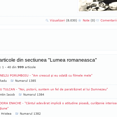
Vizualizari
(8.030)
Note
(0)
Comentari
 articole din sectiunea "Lumea romaneasca"
: 1 - 40 din
999
articole
ELIU PORUMBOIU - "Am crescut şi eu odată cu filmele mele"
 Radu
Numarul 1385
 TULCAN - "Noi, pictorii, suntem un fel de paratrăznet al lui Dumnezeu"
ntin Iacob
Numarul 1384
ORA ENACHE - "Cântul adevărat implică o atitudine pioasă, curăţenie interioa
ţiune"
 Hristea
Numarul 1382