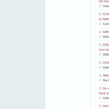
tot mai
Vale
FLOR
şi înţel
Cori
SERG
Otil
CRIS
lumi d
Otil
LAUR
Ines
DRAG
Dia
De v
Sunt un
Vale
MATE