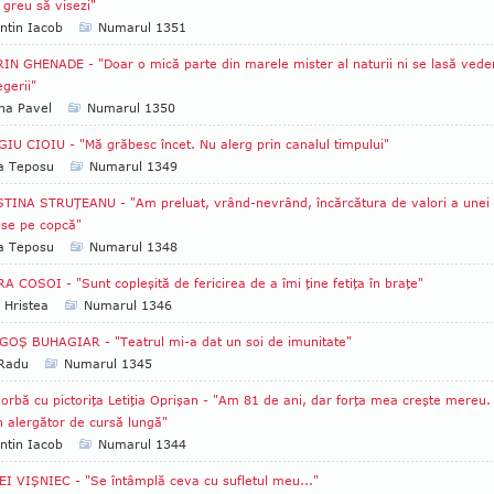
 greu să visezi"
ntin Iacob
Numarul 1351
IN GHENADE - "Doar o mică parte din marele mister al naturii ni se lasă veder
egerii"
na Pavel
Numarul 1350
IU CIOIU - "Mă grăbesc încet. Nu alerg prin canalul timpului"
ia Teposu
Numarul 1349
TINA STRUŢEANU - "Am preluat, vrând-nevrând, încărcătura de valori a unei
use pe copcă"
ia Teposu
Numarul 1348
A COSOI - "Sunt copleşită de fericirea de a îmi ţine fetiţa în braţe"
 Hristea
Numarul 1346
OŞ BUHAGIAR - "Teatrul mi-a dat un soi de imunitate"
 Radu
Numarul 1345
orbă cu pictoriţa Letiţia Oprişan - "Am 81 de ani, dar forţa mea creşte mereu.
 alergător de cursă lungă"
ntin Iacob
Numarul 1344
I VIŞNIEC - "Se întâmplă ceva cu sufletul meu..."