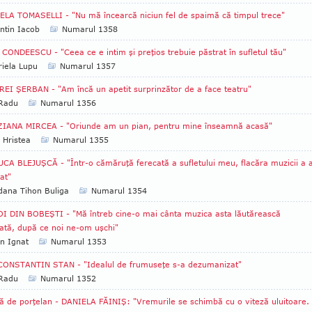
LA TOMASELLI - "Nu mă încearcă niciun fel de spaimă că timpul trece"
ntin Iacob
Numarul 1358
CONDEESCU - "Ceea ce e intim şi preţios trebuie păstrat în sufletul tău"
iela Lupu
Numarul 1357
EI ŞERBAN - "Am încă un apetit surprinzător de a face teatru"
 Radu
Numarul 1356
ZIANA MIRCEA - "Oriunde am un pian, pentru mine înseamnă acasă"
 Hristea
Numarul 1355
CA BLEJUŞCĂ - "Într-o cămăruţă ferecată a sufletului meu, flacăra muzicii a 
at"
ana Tihon Buliga
Numarul 1354
I DIN BOBEŞTI - "Mă întreb cine-o mai cânta muzica asta lăutărească
ată, după ce noi ne-om uşchi"
an Ignat
Numarul 1353
CONSTANTIN STAN - "Idealul de frumuseţe s-a dezumanizat"
 Radu
Numarul 1352
ă de porţelan - DANIELA FĂINIŞ: "Vremurile se schimbă cu o viteză uluitoare.