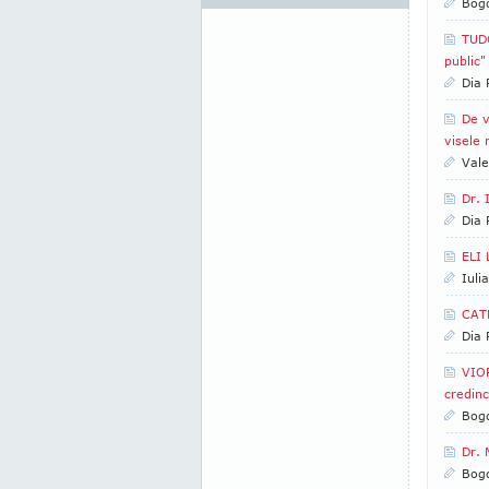
Bogd
TUDO
public"
Dia
De v
visele 
Vale
Dr. 
Dia
ELI 
Iuli
CATR
Dia
VIOR
credinc
Bogd
Dr. 
Bog