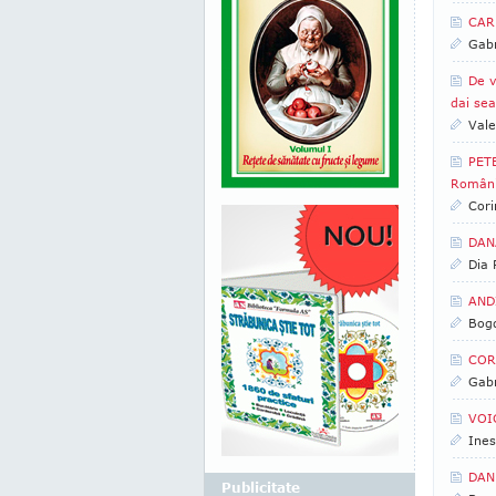
CARM
Gabr
De v
dai sea
Vale
PETE
Român
Cori
DANA
Dia
ANDI
Bogd
CORI
Gabr
VOIC
Ines
DAN 
Publicitate