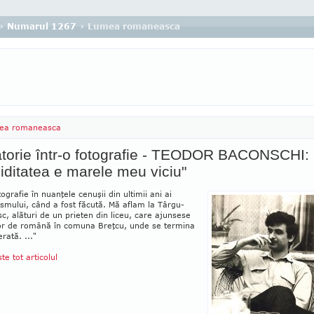
›
Numarul 1267
› Lumea romaneasca
ea romaneasca
ătorie într-o fotografie - TEODOR BACONSCHI:
iditatea e marele meu viciu"
tografie în nuanţele cenuşii din ultimii ani ai
mului, când a fost făcută. Mă aflam la Târgu-
c, alături de un prieten din liceu, care ajunsese
or de română în comuna Breţ­cu, unde se termina
erată. ..."
ste tot articolul