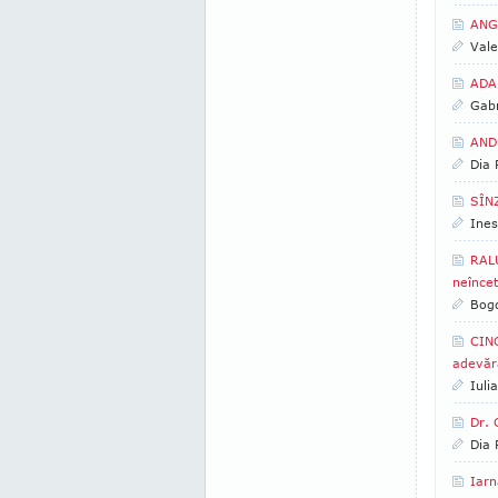
ANGE
Vale
ADA 
Gabr
ANDR
Dia
SÎN
Ines
RALU
neîncet
Bogd
CINO
adevăr
Iuli
Dr. 
Dia
Iarn