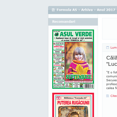
Formula AS
›
Arhiva
›
Anul 2017
Recomandari
Lum
Căl
"Luc
"E o fo
comunis
Secuies
profes
calea f
Cite