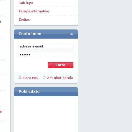
Sub lupa
Terapii alternative
Zodiac
i
Contul meu
Cont nou
Am uitat parola
Publicitate
a"