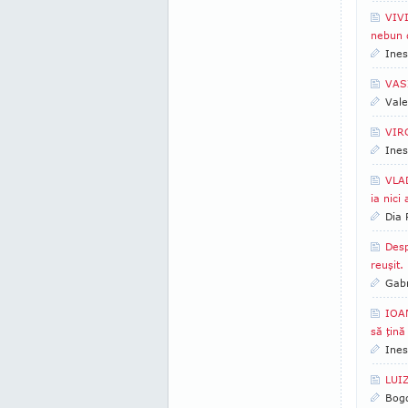
VIVI
nebun 
Ines
VASI
Vale
VIRG
Ines
VLAD
ia nici
Dia
Desp
reuşit.
Gabr
IOAN
să ţină
Ines
LUIZ
Bogd