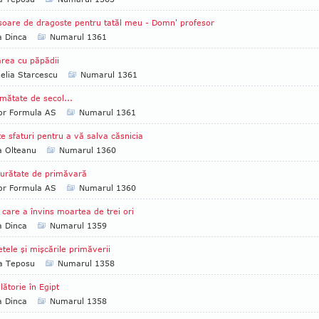
soare de dragoste pentru tatăl meu - Domn' profesor
a Dinca
Numarul 1361
rea cu păpădii
lia Starcescu
Numarul 1361
mătate de secol...
tor Formula AS
Numarul 1361
e sfaturi pentru a vă salva căsnicia
a Olteanu
Numarul 1360
urătate de primăvară
tor Formula AS
Numarul 1360
 care a învins moartea de trei ori
a Dinca
Numarul 1359
tele şi mişcările primăverii
ia Teposu
Numarul 1358
lătorie în Egipt
a Dinca
Numarul 1358