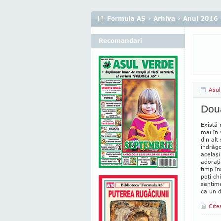
Formula AS
›
Arhiva
›
Anul 2016
Recomandari
Asul
Două
Există 
mai în 
din alt
îndrăgo
acelaşi
adoraţi
timp în
poţi ch
sentime
ca un d
Cite