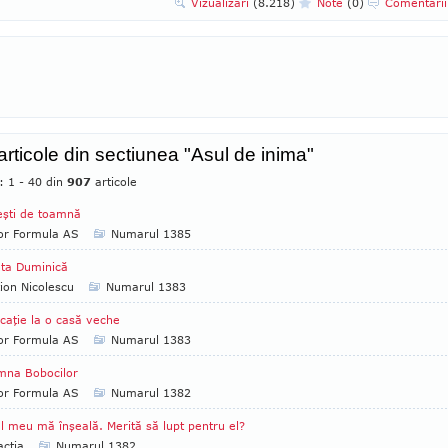
Vizualizari
(8.218)
Note
(0)
Comentari
 articole din sectiunea "Asul de inima"
: 1 - 40 din
907
articole
şti de toamnă
tor Formula AS
Numarul 1385
ta Duminică
ion Nicolescu
Numarul 1383
caţie la o casă veche
tor Formula AS
Numarul 1383
mna Bobocilor
tor Formula AS
Numarul 1382
l meu mă înşeală. Merită să lupt pentru el?
ctia
Numarul 1382