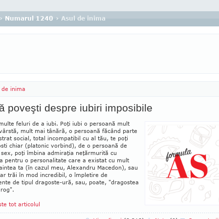
›
Numarul 1240
› Asul de inima
 de inima
 poveşti despre iubiri imposibile
multe feluri de a iubi. Poţi iubi o persoană mult
vârstă, mult mai tânără, o persoană făcând parte
 strat social, total incompatibil cu al tău, te poţi
sti chiar (platonic vorbind), de o persoană de
 sex, poţi îmbina admiraţia neţărmurită cu
a pentru o personalitate care a existat cu mult
aintea ta (în cazul meu, Alexandru Mace­don), sau
iar trăi în mod incredibil, o împletire de
nte de tipul dra­gos­te-ură, sau, poate, "dragostea
rog".
ste tot articolul