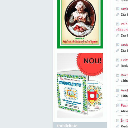
Amin
Dia
Psih
răspuns
Dia
Unde
Dia
Exis
Reda
Bărb
Citi
Anuţ
Citi
Paci
Alin
În f
Publicitate
Reda