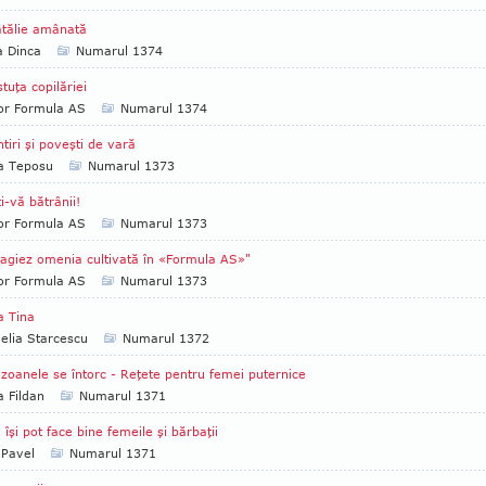
tălie amânată
a Dinca
Numarul 1374
stuţa copilăriei
tor Formula AS
Numarul 1374
tiri şi poveşti de vară
ia Teposu
Numarul 1373
ţi-vă bătrânii!
tor Formula AS
Numarul 1373
giez omenia cultivată în «Formula AS»"
tor Formula AS
Numarul 1373
a Tina
lia Starcescu
Numarul 1372
oanele se întorc - Reţete pentru femei puternice
a Fildan
Numarul 1371
îşi pot face bine femeile şi bărbaţii
 Pavel
Numarul 1371