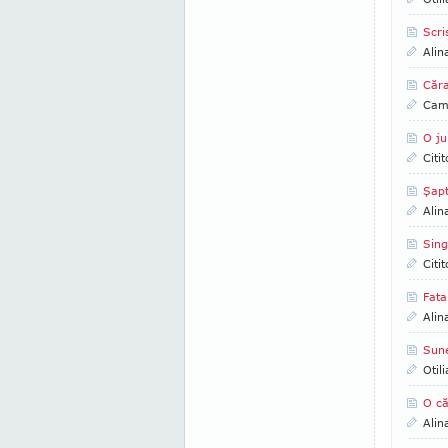
Scri
Alin
Căra
Came
O ju
Citi
Şapt
Alin
Sing
Citi
Fata
Alin
Sune
Otil
O că
Alin