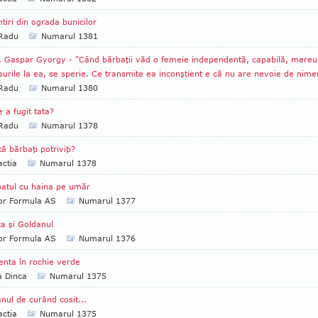
tiri din ograda bunicilor
 Radu
Numarul 1381
. Gaspar Gyorgy - "Când bărbaţii văd o femeie independentă, capabilă, mereu
urile la ea, se sperie. Ce transmite ea inconştient e că nu are nevoie de nime
 Radu
Numarul 1380
 a fugit tata?
 Radu
Numarul 1378
tă bărbaţi potriviţi?
ctia
Numarul 1378
atul cu haina pe umăr
tor Formula AS
Numarul 1377
a şi Goldanul
tor Formula AS
Numarul 1376
enta în rochie verde
a Dinca
Numarul 1375
ânul de curând cosit...
ctia
Numarul 1375