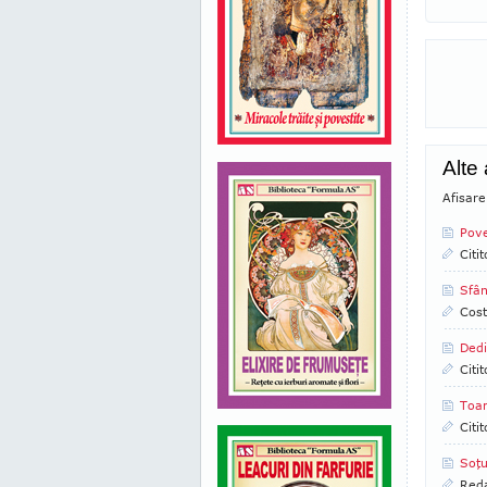
Alte
Afisare
Pove
Citi
Sfân
Cost
Dedi
Citi
Toa
Citi
Soţu
Reda