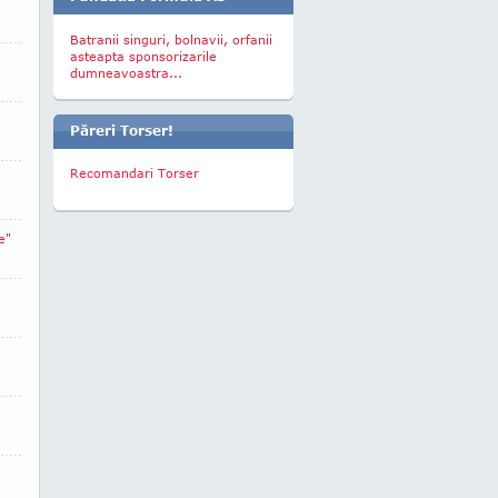
Batranii singuri, bolnavii, orfanii
asteapta sponsorizarile
dumneavoastra...
Păreri Torser!
Recomandari Torser
e"