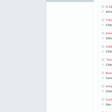
O bă
Alin
Trăi
Citi
Amin
Otil
Iubi
Citi
"Oma
Citi
Bun
Came
Amaz
Gild
Cum 
Dan