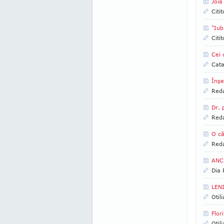
Joia
Citi
"Iub
Citi
Cei 
Cata
Înşe
Reda
Dr. 
Reda
O că
Reda
ANCH
Dia
LENI
Otil
Flor
Otil