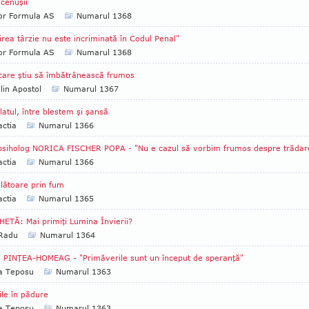
 cenuşii
tor Formula AS
Numarul 1368
irea târzie nu este incriminată în Codul Penal"
tor Formula AS
Numarul 1368
care ştiu să îmbătrânească frumos
lin Apostol
Numarul 1367
latul, între blestem şi şansă
ctia
Numarul 1366
psiholog NORICA FISCHER POPA - "Nu e cazul să vorbim frumos despre trădar
ctia
Numarul 1366
lătoare prin fum
ctia
Numarul 1365
ETĂ: Mai primiţi Lumina Învierii?
 Radu
Numarul 1364
 PINŢEA-HOMEAG - "Primăverile sunt un început de speranţă"
ia Teposu
Numarul 1363
iile în pădure
ia Teposu
Numarul 1363