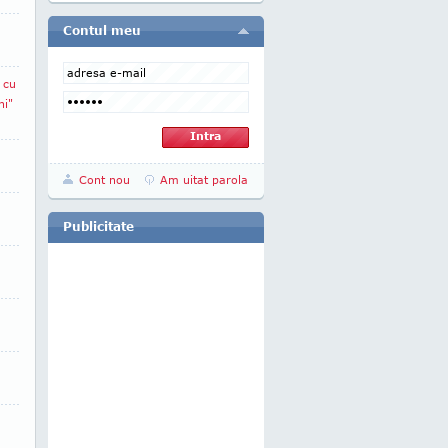
Contul meu
 cu
ni"
Cont nou
Am uitat parola
Publicitate