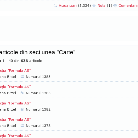
Vizualizari
(3.334)
Note
(1)
Comentari
articole din sectiunea "Carte"
: 1 - 40 din
638
articole
cţia "Formula AS"
ana Bittel
Numarul 1383
cţia "Formula AS"
ana Bittel
Numarul 1383
cţia "Formula AS"
ana Bittel
Numarul 1382
cţia "Formula AS"
ana Bittel
Numarul 1378
cţia "Formula AS"