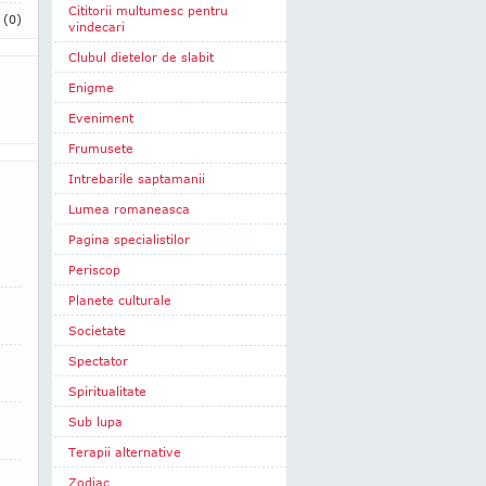
Cititorii multumesc pentru
i
(0)
vindecari
Clubul dietelor de slabit
Enigme
Eveniment
Frumusete
Intrebarile saptamanii
Lumea romaneasca
Pagina specialistilor
Periscop
Planete culturale
Societate
Spectator
Spiritualitate
Sub lupa
Terapii alternative
Zodiac