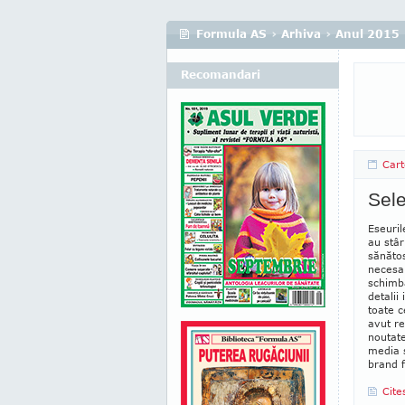
Formula AS
›
Arhiva
›
Anul 2015
Recomandari
Cart
Sele
Eseuril
au stâr
sănătos
necesar
schimbă
detalii
toate c
avut re
noutate
media s
brand f
Cite