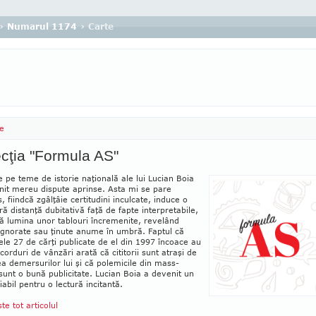
›
Numarul 1174
› Carte
e
cţia "Formula AS"
e pe teme de istorie naţională ale lui Lucian Boia
nit mereu dispute aprinse. Asta mi se pare
, fiindcă zgâlţâie certitudini inculcate, induce o
ă distanţă dubitativă faţă de fapte inter­pre­ta­bile,
 lumina unor tablouri încremenite, re­velând
 ignorate sau ţinute anume în umbră. Faptul că
ele 27 de cărţi publicate de el din 1997 încoace au
corduri de vânzări arată că cititorii sunt atraşi de
a demersurilor lui şi că polemicile din mass-
unt o bună publicitate. Lucian Boia a devenit un
iabil pentru o lectură incitantă.
ste tot articolul