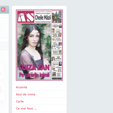
Accente
Asul de inima
Carte
Ce mai face ...