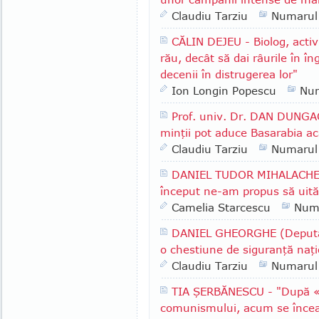
Claudiu Tarziu
Numarul
CĂLIN DEJEU - Biolog, acti
rău, decât să dai râurile în î
decenii în distrugerea lor"
Ion Longin Popescu
Nu
Prof. univ. Dr. DAN DUNGAC
minţii pot aduce Basarabia a
Claudiu Tarziu
Numarul
DANIEL TUDOR MIHALACHE - 
început ne-am propus să uită
Camelia Starcescu
Num
DANIEL GHEORGHE (Deputat
o chestiune de siguranţă naţi
Claudiu Tarziu
Numarul
TIA ŞERBĂNESCU - "După «re
comunismului, acum se încearc