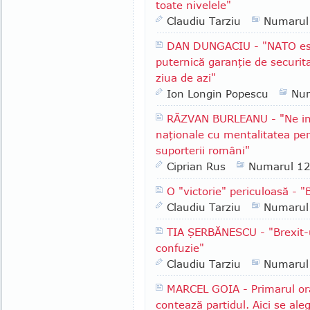
toate nivelele"
Claudiu Tarziu
Numarul
DAN DUNGACIU - "NATO este
puternică garanţie de securit
ziua de azi"
Ion Longin Popescu
Nu
RĂZVAN BURLEANU - "Ne int
naţionale cu mentalitatea per
suporterii români"
Ciprian Rus
Numarul 1
O "victorie" periculoasă - 
Claudiu Tarziu
Numarul
TIA ŞERBĂNESCU - "Brexit-u
confuzie"
Claudiu Tarziu
Numarul
MARCEL GOIA - Primarul ora
contează partidul. Aici se al