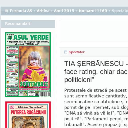
Formula AS
›
Arhiva
›
Anul 2015
›
Numarul 1160
› Spectat
Recomandari
Spectator
TIA ŞERBĂNESCU - "
face rating, chiar da
politicieni"
Protestele de stradă pe acest
sunt sem­­nificative cantitativ
semnificative ca ati­tudine şi
pornit de pe internet, sub slo
"DNA să vină să vă ia!", "DNA
poli­ti­că", "Parlament penal, 
tribunal!". Aceste pro­poziţii