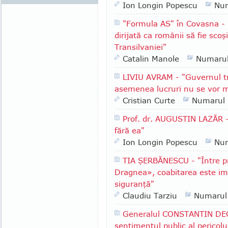
Ion Longin Popescu
Nu
"Formula AS" în Covasna -
dirijată ca românii să fie scoş
Transilvaniei"
Catalin Manole
Numaru
LIVIU AVRAM - "Guvernul tr
asemenea lucruri nu se vor m
Cristian Curte
Numarul
Prof. dr. AUGUSTIN LAZĂR - 
fără ea"
Ion Longin Popescu
Nu
TIA ŞERBĂNESCU - "Între pr
Dragnea», coabitarea este im
siguranţă"
Claudiu Tarziu
Numarul
Generalul CONSTANTIN DEG
sentimentul public al pericolu