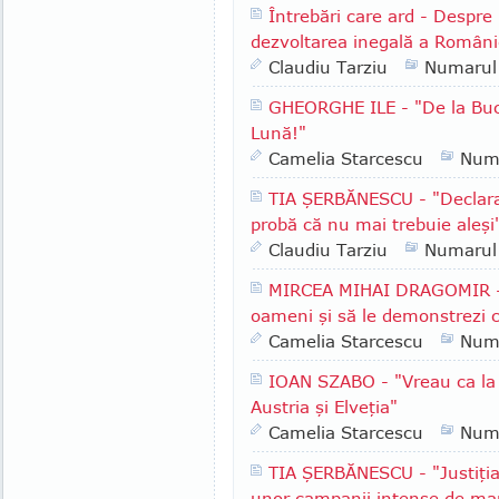
Întrebări care ard - Despre m
dezvoltarea inegală a Români
Claudiu Tarziu
Numarul
GHEORGHE ILE - "De la Bucu
Lună!"
Camelia Starcescu
Num
TIA ŞERBĂNESCU - "Declaraţi
probă că nu mai trebuie aleşi
Claudiu Tarziu
Numarul
MIRCEA MIHAI DRAGOMIR - "
oameni şi să le demonstrezi că
Camelia Starcescu
Num
IOAN SZABO - "Vreau ca la n
Austria şi Elveţia"
Camelia Starcescu
Num
TIA ŞERBĂNESCU - "Justiţia 
unor campanii intense de mani