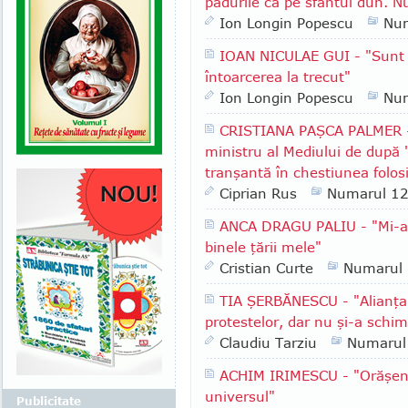
pădurile ca pe sfântul duh. N
Ion Longin Popescu
Nu
IOAN NICULAE GUI - "Sunt si
întoarcerea la trecut"
Ion Longin Popescu
Nu
CRISTIANA PAŞCA PALMER -
ministru al Mediului de după '
tranşantă în chestiunea folosi
Ciprian Rus
Numarul 1
ANCA DRAGU PALIU - "Mi-am
binele ţării mele"
Cristian Curte
Numarul
TIA ŞERBĂNESCU - "Alianţa 
protestelor, dar nu şi-a schim
Claudiu Tarziu
Numarul
ACHIM IRIMESCU - "Orăşenii 
universul"
Publicitate