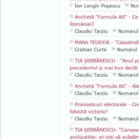
Ion Longin Popescu
Nu
Anchetă "Formula AS" - Ce 
României?
Claudiu Tarziu
Numarul
MARA TEODOR - "Catastrofa
Cristian Curte
Numarul
TIA ŞERBĂNESCU - "Anul pol
precedentul şi mai bun decât
Claudiu Tarziu
Numarul
Anchetă "Formula AS" - Ale
Claudiu Tarziu
Numarul
Pronosticuri electorale - Ci
folosită victoria?
Claudiu Tarziu
Numarul
TIA ŞERBĂNESCU- "Campania
antijustiţie: ori toţi să scăpăm