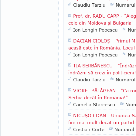
Claudiu Tarziu
Numarul
Prof. dr. RADU CARP - "Alege
cele din Moldova şi Bulgaria"
Ion Longin Popescu
Nu
DACIAN CIOLOŞ - Primul Min
acasă este în România. Locul
Ion Longin Popescu
Nu
TIA ŞERBĂNESCU - "Îndrăzn
îndrăzni să crezi în politicieni
Claudiu Tarziu
Numarul
VIOREL BĂLĂGEAN - "Ca rom
Serbia decât în România!"
Camelia Starcescu
Num
NICUŞOR DAN - Uniunea Sal
fim mai mult decât un partid
Cristian Curte
Numarul