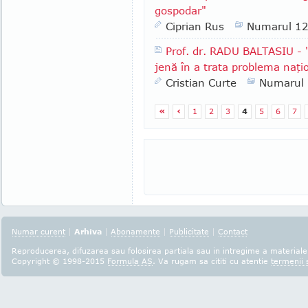
gospodar"
Ciprian Rus
Numarul 1
Prof. dr. RADU BALTASIU - "
jenă în a trata problema naţi
Cristian Curte
Numarul
«
‹
1
2
3
4
5
6
7
Numar curent
|
Arhiva
|
Abonamente
|
Publicitate
|
Contact
Reproducerea, difuzarea sau folosirea partiala sau in intregime a materialel
Copyright © 1998-2015
Formula AS
. Va rugam sa cititi cu atentie
termenii s