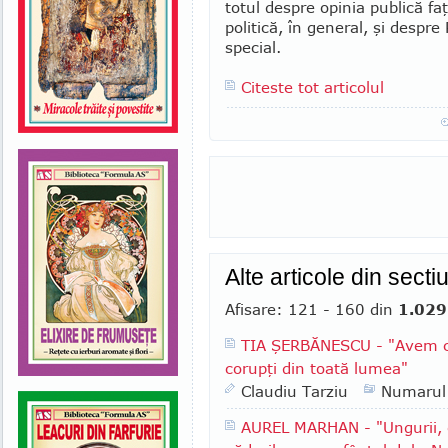
totul despre opinia publică fa
politică, în general, şi despre
special.
Citeste tot articolul
Alte articole din sect
Afisare: 121 - 160 din
1.029
TIA ŞERBĂNESCU - "Avem cei
corupţi din toată lumea"
Claudiu Tarziu
Numarul
AUREL MARHAN - "Ungurii, elv