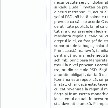
necunoscute servicii diplo­ma­
şi Radu Duda îl in­vi­tau pe pr
dineuri restrânse. Ei, acum a 
şef al PSD, să bată palma cu f
prevede ca să i se acorde Ca­s
de utilitate pu­blică, la fel c
tut şi a unor prevederi legale 
reşedinţă regală şi când nu va
dreptul la el, ca fost şef de st
suportate de la bu­get, palatul
Prin această manevră, familia 
pentru că nu mai este neutră în
schimb, principesa Mar­ga­reta
traiul la ni­vel princiar. Păca
tre, nu din cele ale PSD. Faţă
anumite obligaţii, dar faţă de 
România este republică, iar pr
în stat, chiar dacă es­te, teor
cu cât re­venirea la regimul mon
Forţa şi frumuseţea monarhiei
la sistemul actual. În acest m
şi a devenit o anexă. E limpe