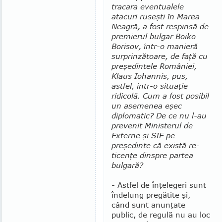
tracara eventualele
atacuri ruseşti în Marea
Nea­gră, a fost respinsă de
premierul bulgar Boiko
Bo­risov, într-o manieră
surprinzătoare, de faţă cu
pre­şedintele României,
Klaus Iohannis, pus,
astfel, în­tr-o situaţie
ridicolă. Cum a fost posibil
un ase­me­nea eşec
diplomatic? De ce nu l-au
prevenit Mi­nis­terul de
Externe şi SIE pe
preşedinte că există re­
ticenţe dinspre partea
bulgară?
- Astfel de înţelegeri sunt
îndelung pregătite şi,
când sunt anunţate
public, de regulă nu au loc