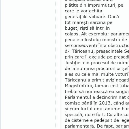
plătite din îm­prumu­turi, pe
care le vor achita
generaţiile viitoare. Da­că
tot măreşti sarcina pe
buget, rişti să intri în
colaps. Alt exemplu: parlament
penale a fostului ministru de
se consecvenţi în a obstruc­ţi
d-l Tăriceanu, preşedintele S
prin care îi exclude pe preşed
Justiţiei din procesul de numir
de la numirea procu­rorilor şe
ales cu cele mai multe voturi?
Tăriceanu a primit aviz negati
Magistraturii, taman instituţia
trebui să numească ea singură
Parlamentul a dezin­criminat c
comise până în 2013, când ace
şi cum furtul unui anume bun
specială, nu e furt. Cu alte cu
de cisterne e pedepsit de lege
parlamentară. De fapt, par­la