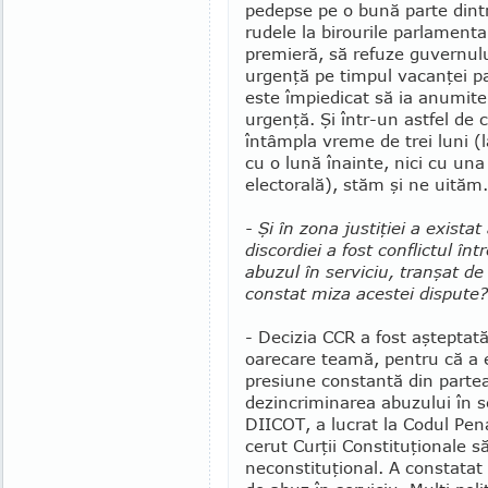
pedepse pe o bună parte dintre
rudele la birourile parlamenta
premieră, să refuze guvernulu
urgenţă pe timpul vacanţei pa
este împiedicat să ia anu­mi­t
urgenţă. Şi într-un astfel de
întâmpla vreme de trei luni (l
cu o lună înainte, nici cu un
electorală), stăm şi ne uităm.
- Şi în zona justiţiei a exista
discordiei a fost conflictul într
abuzul în serviciu, tranşat de
constat miza acestei dispute?
- Decizia CCR a fost aşteptat
oarecare teamă, pentru că a 
presiune constantă din partea
dezincriminarea abuzului în se
DIICOT, a lucrat la Codul Pen
cerut Curţii Constituţionale s
neconstituţional. A constatat