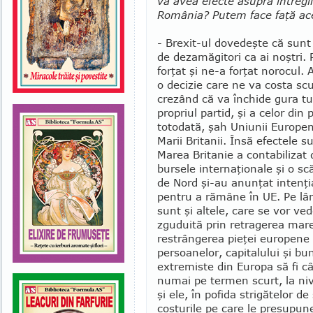
va avea efecte asupra întregii
România? Putem face faţă ace
- Brexit-ul dovedeşte că sunt ş
de dezamăgitori ca ai noştri.
forţat şi ne-a forţat norocul. 
o deci­zie care ne va costa sc
crezând că va închide gura tutu
propriul partid, şi a celor din 
totodată, şah Uniunii Euro­pe
Marii Brita­nii. Însă efectele
Marea Britanie a contabilizat
bursele internaţionale şi o scă
de Nord şi-au anunţat intenţia 
pentru a rămâne în UE. Pe lâ
sunt şi al­tele, care se vor v
zguduită prin retragerea marelu
restrângerea pieţei europene şi
persoanelor, capitalului şi bu­
extremiste din Europa să fi c
numai pe termen scurt, la nive
şi ele, în pofida strigătelor de
costurile pe care le presupu