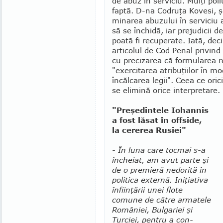
de abuz în serviciu. Mulţi poli
faptă. D-na Codruţa Kovesi, şe
minarea abuzului în serviciu
să se închidă, iar prejudicii
poată fi recuperate. Iată, de
ar­ti­colul de Cod Penal privind
cu precizarea că formularea re
"exercitarea atribuţiilor în mo
încălcarea legii". Ceea ce oric
se elimină orice interpretare.
"Preşedintele Iohannis
a fost lăsat în offside,
la cererea Rusiei"
- În luna care tocmai s-a
încheiat, am avut parte şi
de o premieră nedorită în
politica externă. Ini­ţiativa
înfiinţării unei flote
comune de către ar­matele
României, Bulgariei şi
Turciei, pentru a con­