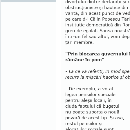
divorţului dintre declaraţii şi 
obstrucţioniste şi haotice din
vantă, din acest punct de ve­de
pe care d-l Călin Po­pescu Tăr
insti­tuţie democratică din R
greu de egalat. Şansa noastră
într-un fel sau altul, vom dep
ţări membre.
"Prin blocarea guvernului î
rămâne în pom"
- La ce vă referiţi, în mod sp
recurs la mişcări haotice şi obs
- De exemplu, a votat
legea pensiilor speciale
pentru aleşii locali, în
ciuda faptului că bugetul
nu poate suporta o nouă
povară de acest tip. Şi aşa,
restul pensiilor şi
alocaţiilor sociale sunt