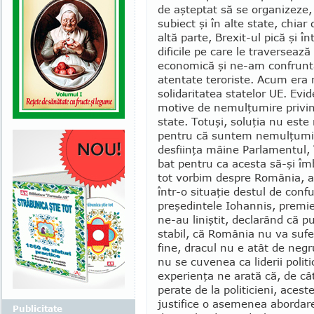
de aşteptat să se organizeze,
subiect şi în alte state, chiar
altă parte, Brexit-ul pică şi 
dificile pe care le traversează
economică şi ne-am confrunta
atentate teroriste. Acum era 
soli­daritatea statelor UE. Evi
motive de nemulţumire privin
state. Totuşi, soluţia nu este 
pentru că suntem ne­mulţumiţ
desfiinţa mâine Parlamentul,
bat pentru ca acesta să-şi îmb
tot vorbim despre România, ac
într-o situaţie destul de confu
preşedintele Io­hannis, pre­mi
ne-au liniştit, declarând că pu
stabil, că România nu va sufer
fine, dracul nu e atât de negr
nu se cuvenea ca liderii politi
experienţa ne arată că, de câ
perate de la politicieni, aces
justifice o asemenea abor­dare
Publicitate