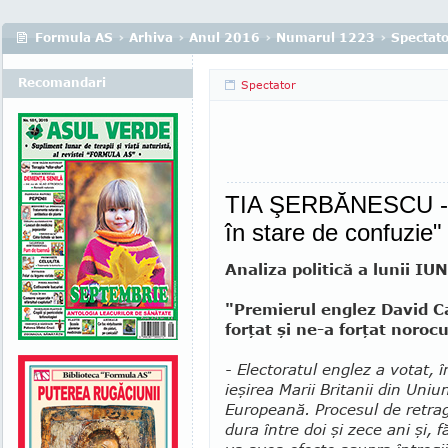
Formula AS
›
Arhiva
›
Anul 2016
›
Numarul 1223
›
Spectato
Recomandari
Spectator
TIA ŞERBĂNESCU - "
în stare de confuzie"
Analiza politică a lunii IU
"Premierul englez David C
forţat şi ne-a forţat norocu
- Electoratul englez a votat, î
ieşirea Marii Britanii din Uniu
Europeană. Procesul de retra
dura între doi şi zece ani şi, fă