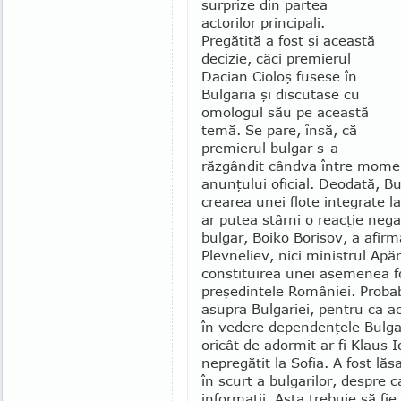
sur­prize din partea
actorilor principali.
Pregătită a fost şi această
decizie, căci premierul
Dacian Cioloş fu­sese în
Bulgaria şi discutase cu
omologul său pe această
temă. Se pare, însă, că
premierul bulgar s-a
răzgândit cândva între moment
anunţului oficial. Deodată, B
crearea unei flote integrate 
ar putea stârni o reacţie nega
bulgar, Boiko Borisov, a afirm
Plevneliev, nici ministrul Apăr
constituirea unei asemenea fo
preşedintele României. Probab
asupra Bulgariei, pentru ca a
în vedere dependenţele Bulgar
oricât de adormit ar fi Klaus 
nepregătit la So­fia. A fost lă
în scurt a bulgarilor, despre c
informaţii. Asta trebuie să fie