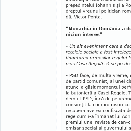
preşedintelui Io­hannis şi a R
dreptul vre­unui politician ro
dă, Victor Ponta.
"Monarhia în România a de
niciun interes"
- Un alt eveniment care a decl
reţelele sociale a fost înţele
finanţarea ur­ma­şilor regelui 
pins Casa Regală să se predea
- PSD face, de multă vreme, e
de partid comunist, al unei c
atunci a găsit momentul perfe
la butonieră a Casei Regale. 
demult PSD, încă de pe vremea
consimţit la compromisuri cu p
recupera averea confiscată de
rege cum i-a în­mâ­nat lui Ad
pre­miul unei reviste de can-
emisar special al guvernului ş