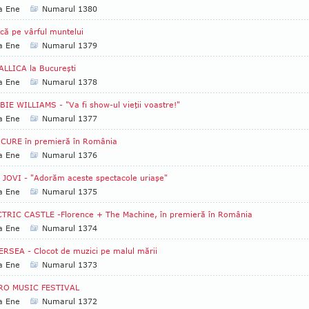
a Ene
Numarul 1380
că pe vârful muntelui
a Ene
Numarul 1379
LLICA la Bucureşti
a Ene
Numarul 1378
IE WILLIAMS - "Va fi show-ul vieţii voastre!"
a Ene
Numarul 1377
 CURE în premieră în România
a Ene
Numarul 1376
JOVI - "Adorăm aceste spectacole uriaşe"
a Ene
Numarul 1375
TRIC CASTLE -Florence + The Machine, în premieră în România
a Ene
Numarul 1374
RSEA - Clocot de muzici pe malul mării
a Ene
Numarul 1373
RO MUSIC FESTIVAL
a Ene
Numarul 1372