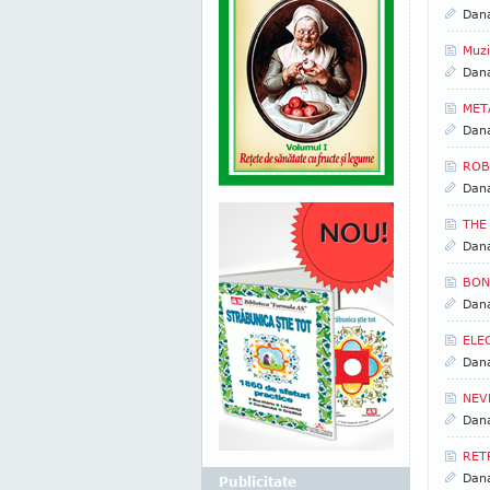
Dan
Muzi
Dan
META
Dan
ROBB
Dan
THE
Dan
BON 
Dan
ELEC
Dan
NEVE
Dan
RET
Dan
Publicitate