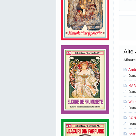
Alte
Afisare
Andr
Dan
MAR
Dan
Wish
Dan
RON
Dan
Fest