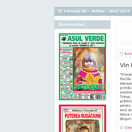
Formula AS
›
Arhiva
›
Anul 2015
Recomandari
Eve
Vin 
"Primă
Floriil
Alecsan
primăva
anotimp
Totuşi,
grădini
pentru 
anul ac
latura 
târ­gur
Cite