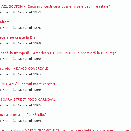
AEL BOLTON - "Dacă munceşti cu ardoare, visele devin realitate"
a Ene
Numarul 1371
Bairam
a Ene
Numarul 1370
ecere pe cinste la Blaj
a Ene
Numarul 1369
nadă la trompetă - Americanul CHRIS BOTTI în premieră la Bucureşti
a Ene
Numarul 1368
microfon - DAVID COVERDALE
a Ene
Numarul 1367
E MOTANS" - primul mare concert
a Ene
Numarul 1366
IŞOARA STREET FOOD CARNIVAL
a Ene
Numarul 1365
NA GHEORGHE - "Lunâ Albâ"
a Ene
Numarul 1364
rec grandios - MARIO FRANGOULIS, cel mai bun cântăreţ crossover din lume