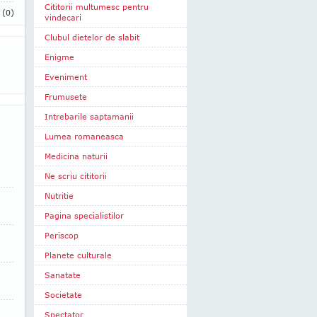
Cititorii multumesc pentru
i
(0)
vindecari
Clubul dietelor de slabit
Enigme
Eveniment
Frumusete
Intrebarile saptamanii
Lumea romaneasca
Medicina naturii
Ne scriu cititorii
Nutritie
Pagina specialistilor
Periscop
Planete culturale
Sanatate
Societate
Spectator