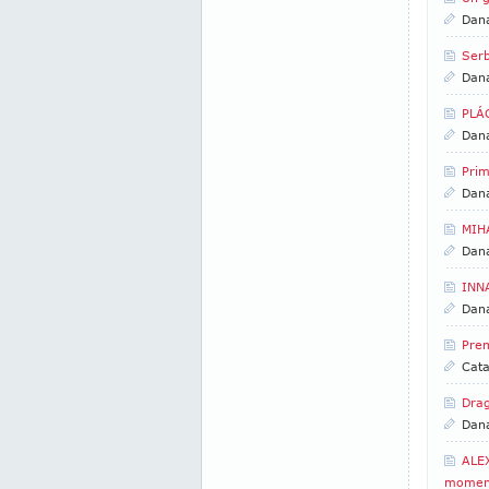
Dan
Serb
Dan
PLÁC
Dan
Prim
Dan
MIHA
Dan
INNA
Dan
Pre
Cata
Drag
Dan
ALE
moment