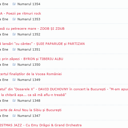
a Ene
Numarul 1354
A - Poezii pe ritmuri rock
a Ene
Numarul 1353
lasă cu petrecere mare - ZDOB ŞI ZDUB
a Ene
Numarul 1352
 lansări "cu cântec" - ŞUIE PAPARUDE şi PARTIZAN
a Ene
Numarul 1351
 prin zăpezi - BYRON şi TIBERIU ALBU
a Ene
Numarul 1350
ertul finaliştilor de la Vocea României
a Ene
Numarul 1349
atul" din "Dosarele X" - DAVID DUCHOVNY în concert la Bucureşti - "M-am apu
 la chitară aşa... ca să mă aflu-n treabă"
a Ene
Numarul 1348
erte de Anul Nou la Sibiu şi Bucureşti
a Ene
Numarul 1347
ISTMAS JAZZ - Cu Emy Drăgoi & Grand Orchestra