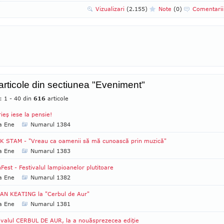
Vizualizari
(2.155)
Note
(0)
Comentari
 articole din sectiunea "Eveniment"
: 1 - 40 din
616
articole
ieş iese la pensie!
a Ene
Numarul 1384
K STAM - "Vreau ca oamenii să mă cunoască prin muzică"
a Ene
Numarul 1383
Fest - Festivalul lampioanelor plutitoare
a Ene
Numarul 1382
AN KEATING la "Cerbul de Aur"
a Ene
Numarul 1381
ivalul CERBUL DE AUR, la a nouăsprezecea ediţie