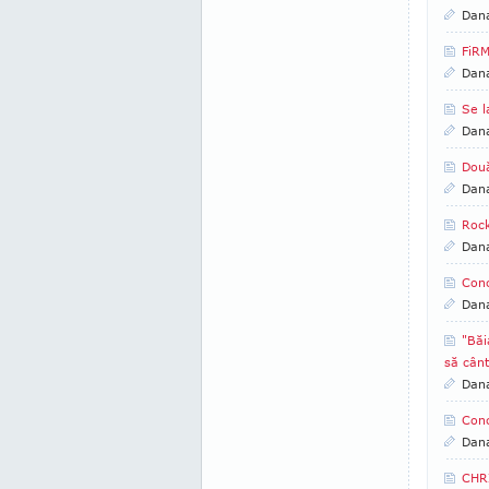
Dan
FiRM
Dan
Se 
Dan
Două
Dan
Rock
Dan
Conc
Dan
"Băi
să cânt
Dan
Conc
Dan
CHR