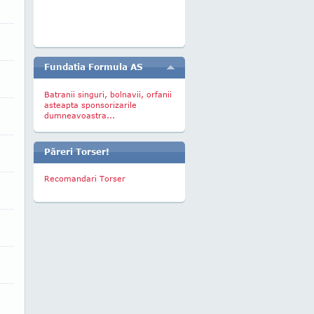
Fundatia Formula AS
Batranii singuri, bolnavii, orfanii
asteapta sponsorizarile
dumneavoastra...
Păreri Torser!
Recomandari Torser