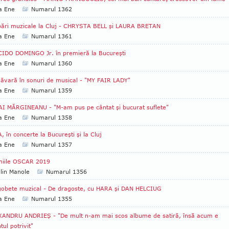
a Ene
Numarul 1362
ări muzicale la Cluj - CHRYSTA BELL şi LAURA BRETAN
a Ene
Numarul 1361
IDO DOMINGO Jr. în premieră la Bucureşti
a Ene
Numarul 1360
ăvară în sonuri de musical - "MY FAIR LADY"
a Ene
Numarul 1359
I MĂRGINEANU - "M-am pus pe cântat şi bucurat suflete"
a Ene
Numarul 1358
, în concerte la Bucureşti şi la Cluj
a Ene
Numarul 1357
miile OSCAR 2019
lin Manole
Numarul 1356
obete muzical - De dragoste, cu HARA şi DAN HELCIUG
a Ene
Numarul 1355
XANDRU ANDRIEŞ - "De mult n-am mai scos albume de satiră, însă acum e
ul potrivit"