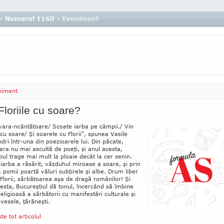
›
Numarul 1160
› Eveniment
niment
Floriile cu soare?
vara-ncântătoare/ Scoate iarba pe câmpii./ Vin
e cu soare/ Şi soarele cu Florii", spunea Vasile
dri într-una din poezioarele lui. Din păcate,
ra nu mai ascultă de poeţi, şi anul acesta,
ul trage mai mult la ploaie decât la cer senin.
 iarba a răsă­rit, văzduhul miroase a soare, şi prin
, po­mii poartă văluri subţirele şi albe. Drum liber
Flo­rii, sărbătoarea aşa de dragă românilor! Şi
es­ta, Bucureştiul dă tonul, încercând să îmbine
religioasă a sărbătorii cu manifestări culturale şi
i vesele, ţărăneşti.
ste tot articolul