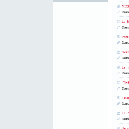
MICH
Dan
La 
Dan
Petr
Dan
Sere
Dan
La 
Dan
"TH
Dan
TIM
Dan
ELE
Dan
Un g