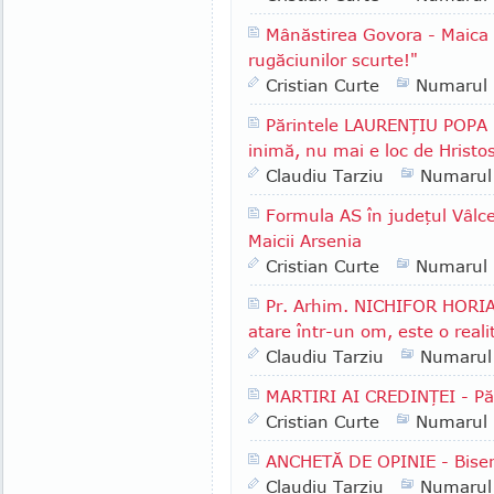
Mânăstirea Govora - Maica
rugăciunilor scurte!"
Cristian Curte
Numarul
Părintele LAURENŢIU POPA -
inimă, nu mai e loc de Hristo
Claudiu Tarziu
Numarul
Formula AS în judeţul Vâlcea
Maicii Arsenia
Cristian Curte
Numarul
Pr. Arhim. NICHIFOR HORIA 
atare într-un om, este o reali
Claudiu Tarziu
Numarul
MARTIRI AI CREDINŢEI - P
Cristian Curte
Numarul
ANCHETĂ DE OPINIE - Biser
Claudiu Tarziu
Numarul