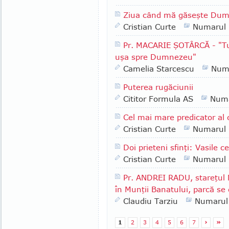
Ziua când mă găseşte Du
Cristian Curte
Numarul
Pr. MACARIE ŞOTÂRCĂ - "Tu a
uşa spre Dumnezeu"
Camelia Starcescu
Num
Puterea rugăciunii
Cititor Formula AS
Numa
Cel mai mare predicator al
Cristian Curte
Numarul
Doi prieteni sfinţi: Vasile c
Cristian Curte
Numarul
Pr. ANDREI RADU, stareţul 
în Munţii Banatului, parcă se 
Claudiu Tarziu
Numarul
1
2
3
4
5
6
7
›
»