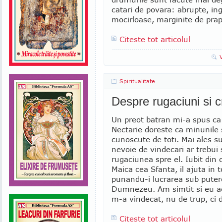
catari de povara: abrupte, in
mocirloase, marginite de prap
Citeste tot articolul
Spiritualitate
Despre rugaciuni si c
Un preot batran mi-a spus ca
Nectarie doreste ca minunile s
cunoscute de toti. Mai ales su
nevoie de vindecari ar trebui 
rugaciunea spre el. Iubit din 
Maica cea Sfanta, il ajuta in t
punandu-i lucrarea sub puter
Dumnezeu. Am simtit si eu ac
m-a vindecat, nu de trup, ci d
Citeste tot articolul