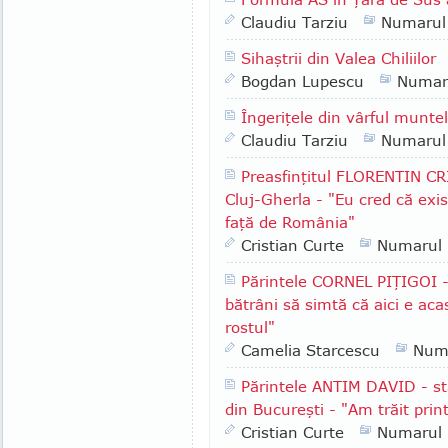
Claudiu Tarziu
Numarul
Sihaştrii din Valea Chiliilor
Bogdan Lupescu
Numar
Îngeriţele din vârful munte
Claudiu Tarziu
Numarul
Preasfinţitul FLORENTIN CR
Cluj-Gherla - "Eu cred că exis
faţă de România"
Cristian Curte
Numarul
Părintele CORNEL PIŢIGOI -
bătrâni să simtă că aici e ac
rostul"
Camelia Starcescu
Num
Părintele ANTIM DAVID - st
din Bucureşti - "Am trăit print
Cristian Curte
Numarul