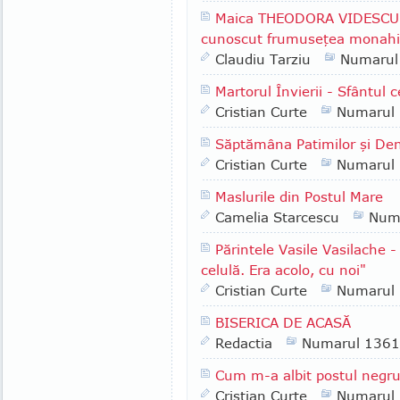
Maica THEODORA VIDESCU -
cunoscut frumuseţea monahis
Claudiu Tarziu
Numarul
Martorul Învierii - Sfântul
Cristian Curte
Numarul
Săptămâna Patimilor şi Den
Cristian Curte
Numarul
Maslurile din Postul Mare
Camelia Starcescu
Num
Părintele Vasile Vasilache -
celulă. Era acolo, cu noi"
Cristian Curte
Numarul
BISERICA DE ACASĂ
Redactia
Numarul 1361
Cum m-a albit postul negr
Cristian Curte
Numarul