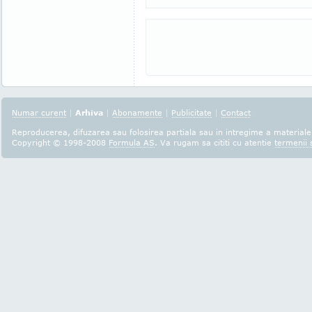
Numar curent
|
Arhiva
|
Abonamente
|
Publicitate
|
Contact
Reproducerea, difuzarea sau folosirea partiala sau in intregime a materialel
Copyright © 1998-2008
Formula AS
. Va rugam sa cititi cu atentie
termenii s