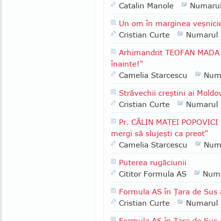
Catalin Manole
Numaru
Un om în marginea veşnici
Cristian Curte
Numarul
Arhimandrit TEOFAN MADA -
înainte!"
Camelia Starcescu
Num
Străvechii creştini ai Moldo
Cristian Curte
Numarul
Pr. CĂLIN MATEI POPOVICI -
mergi să slujeşti ca preot"
Camelia Starcescu
Num
Puterea rugăciunii
Cititor Formula AS
Numa
Formula AS în Ţara de Sus 
Cristian Curte
Numarul
Formula AS în Ţara de Sus 