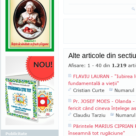
Alte articole din secti
Afisare: 1 - 40 din
1.219
arti
FLAVIU LAURAN - "Iubirea l
fundamentală a vieţii"
Cristian Curte
Numarul
Pr. JOSEF MOES - Olanda - "
fericit când cineva înţelege a
Claudiu Tarziu
Numarul
Părintele MARIUS CIPRIAN 
înseamnă tot rugăciune"
Publicitate