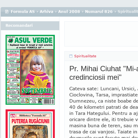
Formula AS
›
Arhiva
›
Anul 2008
›
Numarul 826
› Spirituali
Recomandari
Spiritualitate
Pr. Mihai Ciuhat "Mi-
credinciosii mei"
Cateva sate: Luncani, Ursici,
Cioclovina, Tarsa, imprastiat
Dumnezeu, ca niste boabe de
40 de kilometri patrati de dea
in Tara Hategului. Pentru a a
oricare dintre ele, iti trebuie 
masina buna de teren, sau m
trasa de cai vanjosi. Taiate i
drumurile sunt facute mai de