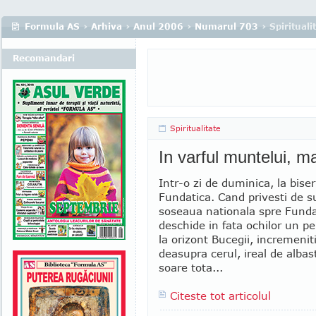
Formula AS
›
Arhiva
›
Anul 2006
›
Numarul 703
› Spirituali
Recomandari
Spiritualitate
In varful muntelui,
Intr-o zi de duminica, la biser
Fundatica. Cand privesti de s
soseaua nationala spre Fundat
deschide in fata ochilor un pe
la orizont Bucegii, incremenit
deasupra cerul, ireal de albas
soare tota...
Citeste tot articolul