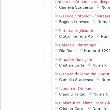
uneşte decât banii care despa
Camelia Starcescu
Num
Biserica cititorilor - "Mirea
Bogdan Lupescu
Numar
Puterea rugăciunii
Cititor Formula AS
Numa
Călugărul dintre ape
Dia Radu
Numarul 129
Sihaştrii Bucegilor
Cristian Curte
Numarul
Biserica de lemn din Goieşt
Camelia Starcescu
Num
Iconari în Otopeni
Claudiu Tarziu
Numarul
Ciobanul cel sfânt - Moş G
Cristian Curte
Numarul