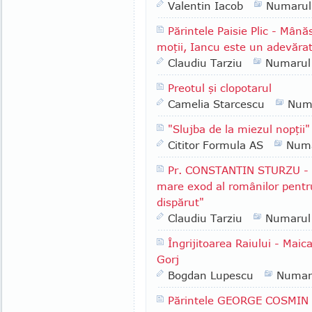
Valentin Iacob
Numarul
Părintele Paisie Plic - Mână
moţii, Iancu este un adevăra
Claudiu Tarziu
Numarul
Preotul şi clopotarul
Camelia Starcescu
Num
"Slujba de la miezul nopţii"
Cititor Formula AS
Numa
Pr. CONSTANTIN STURZU - 
mare exod al românilor pentru
dispărut"
Claudiu Tarziu
Numarul
Îngrijitoarea Raiului - Mai
Gorj
Bogdan Lupescu
Numar
Părintele GEORGE COSMIN P