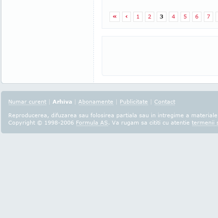
«
‹
1
2
3
4
5
6
7
Numar curent
|
Arhiva
|
Abonamente
|
Publicitate
|
Contact
Reproducerea, difuzarea sau folosirea partiala sau in intregime a materialel
Copyright © 1998-2006
Formula AS
. Va rugam sa cititi cu atentie
termenii s