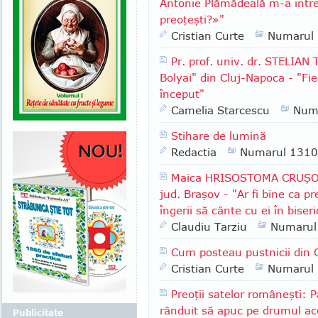
Antonie Plămădeală m-a între
preoţeşti?»"
Cristian Curte
Numarul
Pr. prof. univ. dr. STELIAN
Bolyai" din Cluj-Napoca - "Fi
început"
Camelia Starcescu
Num
Stihare de lumină
Redactia
Numarul 1310
Maica HRISOSTOMA CRUŞOVE
jud. Braşov - "Ar fi bine ca pr
îngerii să cânte cu ei în biser
Claudiu Tarziu
Numarul
Cum posteau pustnicii din 
Cristian Curte
Numarul
Preoţii satelor româneşti:
rânduit să apuc pe drumul ace
Publicitate