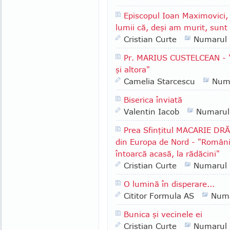
Episcopul Ioan Maximovici,
lumii că, deşi am murit, sunt 
Cristian Curte
Numarul
Pr. MARIUS CUSTELCEAN - 
şi altora"
Camelia Starcescu
Num
Biserica înviată
Valentin Iacob
Numarul
Prea Sfinţitul MACARIE DRĂ
din Europa de Nord - "Românii
întoarcă acasă, la rădăcini"
Cristian Curte
Numarul
O lumină în disperare...
Cititor Formula AS
Numa
Bunica şi vecinele ei
Cristian Curte
Numarul