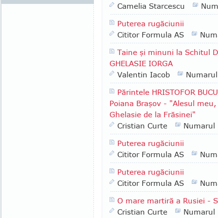
Camelia Starcescu
Num
Puterea rugăciunii
Cititor Formula AS
Numa
Taine şi minuni la Schitul 
GHELASIE IORGA
Valentin Iacob
Numarul
Părintele HRISTOFOR BUCUR 
Poiana Braşov - "Alesul meu, î
Ghelasie de la Frăsinei"
Cristian Curte
Numarul
Puterea rugăciunii
Cititor Formula AS
Numa
Puterea rugăciunii
Cititor Formula AS
Numa
O mare martiră a Rusiei - 
Cristian Curte
Numarul