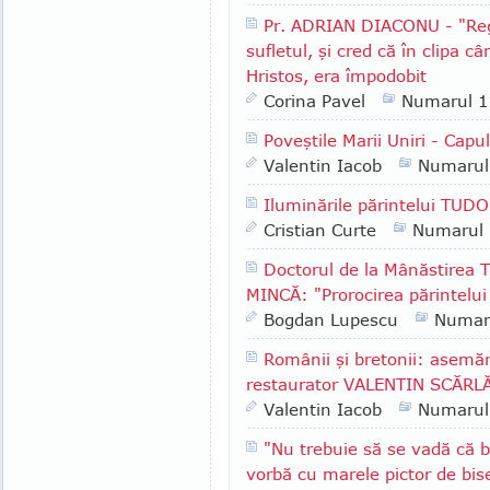
Pr. ADRIAN DIACONU - "Rege
sufletul, şi cred că în clipa c
Hristos, era împodobit
Corina Pavel
Numarul 
Poveştile Marii Uniri - Capul
Valentin Iacob
Numarul
Iluminările părintelui TUD
Cristian Curte
Numarul
Doctorul de la Mânăstirea 
MINCĂ: "Prorocirea părintelui 
Bogdan Lupescu
Numar
Românii şi bretonii: asemăn
restaurator VALENTIN SCĂR
Valentin Iacob
Numarul
"Nu trebuie să se vadă că bi
vorbă cu marele pictor de bis