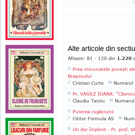
Alte articole din secti
Afisare: 81 - 120 din
1.220
a
Prea minunatele poveşti ale 
Braşovului
Cristian Curte
Numarul
Pr. VASILE IOANA: "Căsnicia
Claudiu Tarziu
Numarul
Puterea rugăciunii
Cititor Formula AS
Numa
Un dor împlinit - Pr. prof. 