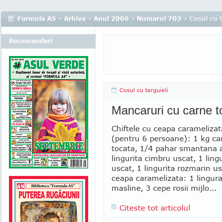
Formula AS
›
Arhiva
›
Anul 2006
›
Numarul 703
› Cosul cu t
Recomandari
Cosul cu targuieli
Mancaruri cu carne t
Chiftele cu ceapa caramelizat
(pentru 6 persoane): 1 kg ca
tocata, 1/4 pahar smantana a
lingurita cimbru uscat, 1 ling
uscat, 1 lingurita rozmarin u
ceapa caramelizata: 1 lingura
masline, 3 cepe rosii mijlo...
Citeste tot articolul