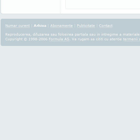
Numar curent
|
Arhiva
|
Abonamente
|
Publicitate
|
Contact
Reproducerea, difuzarea sau folosirea partiala sau in intregime a materialel
Copyright © 1998-2006
Formula AS
. Va rugam sa cititi cu atentie
termenii s