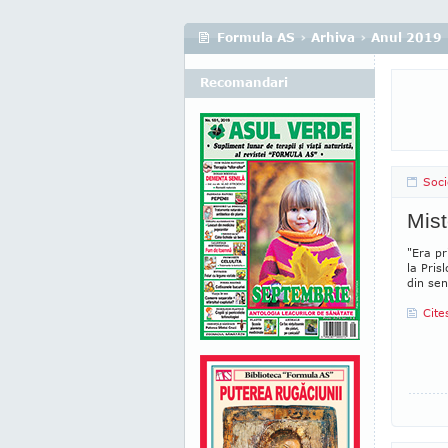
Formula AS
›
Arhiva
›
Anul 2019
Recomandari
Soci
Mist
"Era pr
la Pris
din se­
Cite