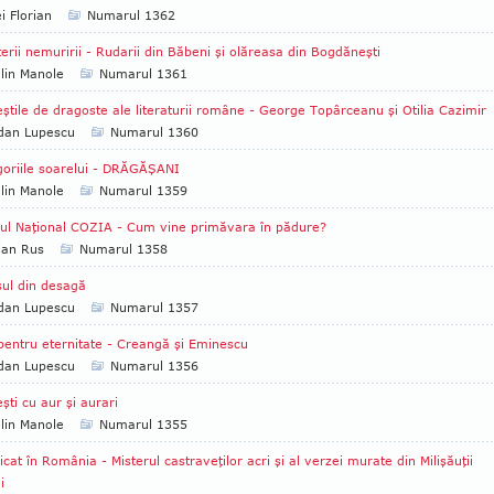
i Florian
Numarul 1362
erii nemuririi - Rudarii din Băbeni şi olăreasa din Bogdăneşti
lin Manole
Numarul 1361
ştile de dragoste ale literaturii române - George Topârceanu şi Otilia Cazimir
dan Lupescu
Numarul 1360
oriile soarelui - DRĂGĂŞANI
lin Manole
Numarul 1359
ul Naţional COZIA - Cum vine primăvara în pădure?
ian Rus
Numarul 1358
ul din desagă
dan Lupescu
Numarul 1357
pentru eternitate - Creangă şi Eminescu
dan Lupescu
Numarul 1356
şti cu aur şi aurari
lin Manole
Numarul 1355
icat în România - Misterul castraveţilor acri şi al verzei murate din Milişăuţii
i