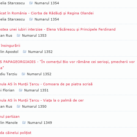
lia Starcescu
Numarul 1354
icat în România - Ciorba de Rădăuţi şi Regina Olandei
lia Starcescu
Numarul 1354
stea unei iubiri interzise - Elena Văcărescu şi Principele Ferdinand
ian Rus
Numarul 1353
 însingurării
lin Apostol
Numarul 1352
S PAPAGEORGIADIS - "În comerţul Bio vor rămâne cei serioşi, şmecherii vor
ea"
diu Tarziu
Numarul 1352
ula AS în Munţii Ţarcu - Comoara de pe piatra scrisă
i Florian
Numarul 1351
ula AS în Munţii Ţarcu - Viaţa la o palmă de cer
ian Rus
Numarul 1350
mul partizan
lin Manole
Numarul 1349
da câinelui poliţist