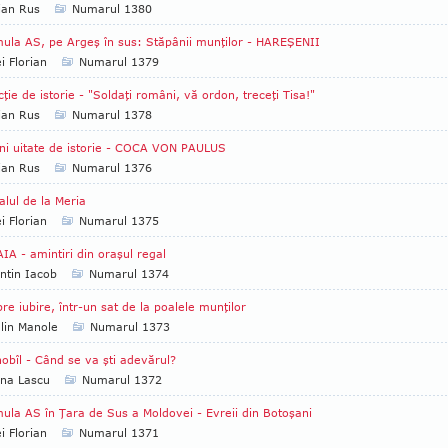
ian Rus
Numarul 1380
ula AS, pe Argeş în sus: Stăpânii munţilor - HAREŞENII
i Florian
Numarul 1379
cţie de istorie - "Soldaţi români, vă ordon, treceţi Tisa!"
ian Rus
Numarul 1378
ni uitate de istorie - COCA VON PAULUS
ian Rus
Numarul 1376
alul de la Meria
i Florian
Numarul 1375
IA - amintiri din oraşul regal
ntin Iacob
Numarul 1374
re iubire, într-un sat de la poalele munţilor
lin Manole
Numarul 1373
obîl - Când se va şti adevărul?
na Lascu
Numarul 1372
ula AS în Ţara de Sus a Moldovei - Evreii din Botoşani
i Florian
Numarul 1371