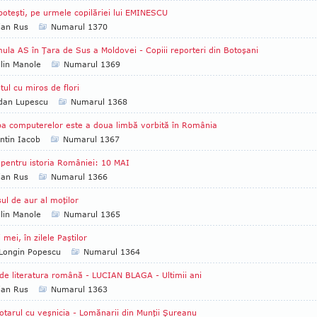
poteşti, pe urmele copilăriei lui EMINESCU
ian Rus
Numarul 1370
ula AS în Ţara de Sus a Moldovei - Copiii reporteri din Botoşani
lin Manole
Numarul 1369
tul cu miros de flori
dan Lupescu
Numarul 1368
a computerelor este a doua limbă vorbită în România
ntin Iacob
Numarul 1367
 pentru istoria României: 10 MAI
ian Rus
Numarul 1366
ul de aur al moţilor
lin Manole
Numarul 1365
i mei, în zilele Paştilor
Longin Popescu
Numarul 1364
de literatura română - LUCIAN BLAGA - Ultimii ani
ian Rus
Numarul 1363
otarul cu veşnicia - Lomănarii din Munţii Şureanu