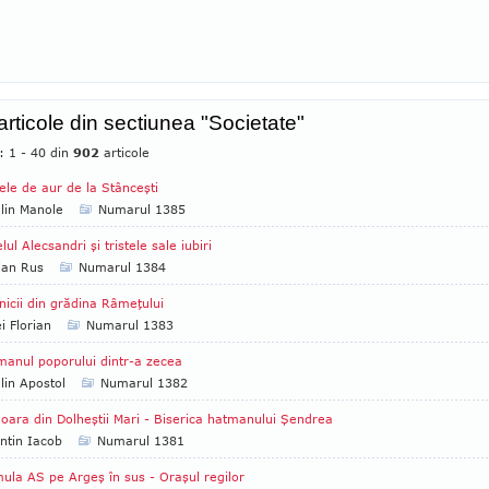
 articole din sectiunea "Societate"
: 1 - 40 din
902
articole
ele de aur de la Stânceşti
lin Manole
Numarul 1385
lul Alecsandri şi tristele sale iubiri
ian Rus
Numarul 1384
nicii din grădina Râmeţului
i Florian
Numarul 1383
anul poporului dintr-a zecea
lin Apostol
Numarul 1382
ara din Dolheştii Mari - Biserica hatmanului Şendrea
ntin Iacob
Numarul 1381
ula AS pe Argeş în sus - Oraşul regilor