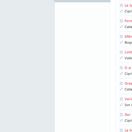
La I
Cipr
Form
Cata
Sfân
Bog
Limb
Vale
O zi
Cipr
Oraş
Cata
Veri
Ion 
Dor 
Cipr
La h