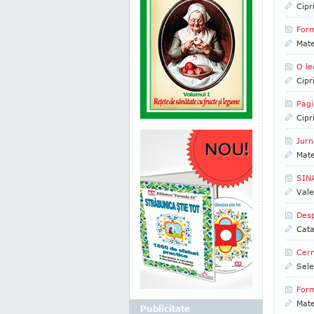
Cipr
Form
Mate
O le
Cipr
Pagi
Cipr
Jurn
Mate
SINA
Vale
Desp
Cata
Cern
Sele
Form
Mate
Publicitate