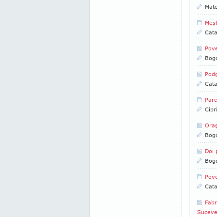
Mate
Meşt
Cata
Pove
Bog
Podg
Cata
Parc
Cipr
Oraş
Bog
Doi 
Bog
Pove
Cata
Fabr
Suceve