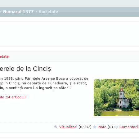
›
Numarul 1377
› Societate
etate
erele de la Cinciş
in 1958, când Părintele Arsenie Boca a coborât de
lop în Cinciş, nu de­parte de Hunedoara, şi a rostit,
nin, o sentinţă care i-a îngrozit pe săteni."
ste tot articolul
Vizualizari
(8.937)
Note
(0)
Comentari