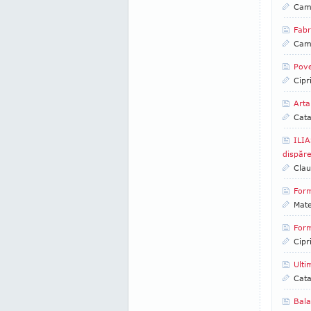
Came
Fabr
Came
Pove
Cipr
Arta
Cata
ILIA
dispăr
Clau
Form
Mate
Form
Cipr
Ulti
Cata
Bala