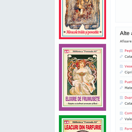
Alte
Afisare
Peşt
Cata
Vese
Cipr
Pust
Mate
Duşm
Cata
Como
Vale
Form