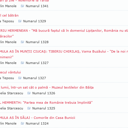
ări şi zile - Noiembrie la Târsa
lin Manole
Numarul 1341
l cel bătrân
ia Teposu
Numarul 1329
RIU HERMENEAN - "Mă bucură faptul că în domeniul Lipiţanilor, România nu st
ăracilor"
lin Manole
Numarul 1328
MULA AS ÎN MUNŢII CIUCAŞ: TIBERIU CHIRILAŞ, Vama Buzăului - "De la noi 
 nimeni!"
lin Manole
Numarul 1327
ecul vântului
ia Teposu
Numarul 1327
 lumii, într-un sat cât o palmă - Muzeul textilelor din Băiţa
lia Starcescu
Numarul 1326
 HEMMERTH: "Partea mea de Românie trebuia împlinită"
lia Starcescu
Numarul 1325
ULA AS ÎN SĂLAJ - Comorile din Casa Bunicii
lin Manole
Numarul 1324