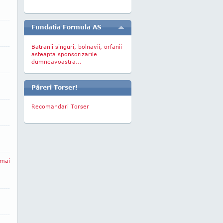
Fundatia Formula AS
Batranii singuri, bolnavii, orfanii
asteapta sponsorizarile
dumneavoastra...
Păreri Torser!
Recomandari Torser
 mai