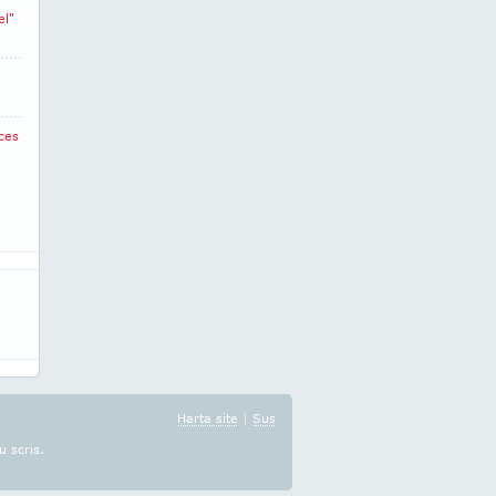
el"
ces
Harta site
|
Sus
u scris.