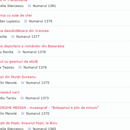
lia Starcescu
Numarul 1381
rica cu sute de chei
dan Lupescu
Numarul 1379
ma descântătoare din Vrancea
ctia
Numarul 1377
a deportare a românilor din Basarabia
u Renita
Numarul 1376
ul cu geamuri de sticlă
ia Teposu
Numarul 1376
şii din Munţii Şureanu
lin Manole
Numarul 1375
ezeul verii
diu Tarziu
Numarul 1373
RGHE MEDIAN - muzeograf - "Botoşaniul e plin de minuni"
lin Manole
Numarul 1370
şti de Paşti: Scaunul Popii, la Boiu
lia Starcescu
Numarul 1365