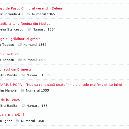
şti de Paşti: Cimitirul vesel din Deleni
tor Formula AS
Numarul 1365
aşti, la tanti Regina din Mediaş
lia Starcescu
Numarul 1364
şti cu grădinari şi grădini
ia Teposu
Numarul 1362
ul melcilor
ia Teposu
Numarul 1360
onacul din Brăneşti
tru Badita
Numarul 1356
MARIUS POPA - "Muzica religioasă poate înmuia şi cele mai împietrite inimi"
lin Manole
Numarul 1355
e de la Teaca
tru Badita
Numarul 1354
NA LUI PUPĂZĂ
an Ignat
Numarul 1350