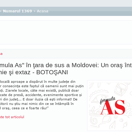
›
Numarul 1369
› Acasa
sa
mula As" în ţara de sus a Moldovei: Un oraş înt
nie şi extaz - BOTOŞANI
locală aproape a dispărut în multe judeţe din
ar con­secinţa este faptul că oa­menii sunt mai puţin
aţi. Ziarele locale, câte mai există, publică doar
­cate de presă, acci­dente, eve­nimente spor­tive şi
ri din ju­deţ... E doar iluzia că eşti in­format! De
ititorii nu ştiu mai nimic din ce se în­tâmplă în
l oraş, ceea ce e foarte rău!"
ste tot articolul