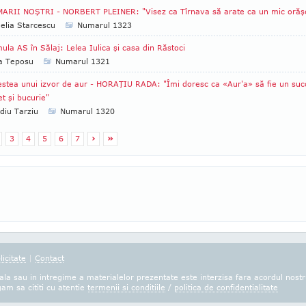
ARII NOŞTRI - NORBERT PLEINER: "Visez ca Tîrnava să arate ca un mic orăş
lia Starcescu
Numarul 1323
ula AS în Sălaj: Lelea Iulica şi casa din Răstoci
ia Teposu
Numarul 1321
stea unui izvor de aur - HORAŢIU RADA: "Îmi doresc ca «Aur'a» să fie un suc
et şi bucurie"
diu Tarziu
Numarul 1320
3
4
5
6
7
›
»
licitate
|
Contact
la sau in intregime a materialelor prezentate este interzisa fara acordul nostr
gam sa cititi cu atentie
termenii si conditiile
/
politica de confidentialitate