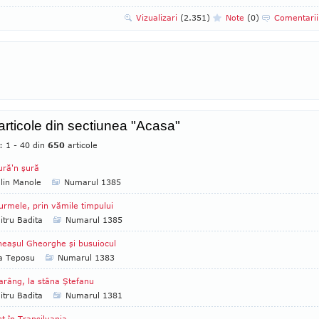
Vizualizari
(2.351)
Note
(0)
Comentari
 articole din sectiunea "Acasa"
: 1 - 40 din
650
articole
ură'n şură
lin Manole
Numarul 1385
urmele, prin vămile timpului
tru Badita
Numarul 1385
eaşul Gheorghe şi busuiocul
ia Teposu
Numarul 1383
arâng, la stâna Ştefanu
tru Badita
Numarul 1381
st în Transilvania