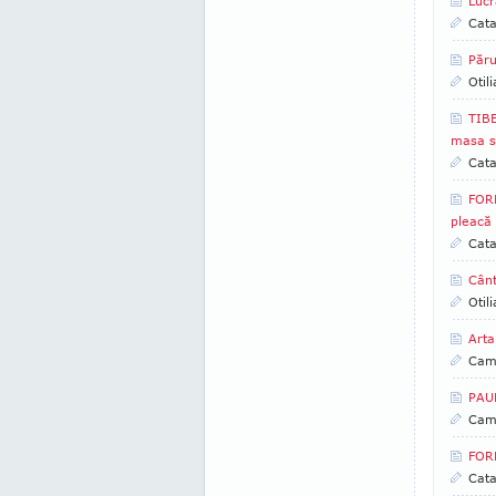
Lucr
Cata
Păru
Otil
TIBE
masa s
Cata
FOR
pleacă
Cata
Cânt
Otil
Arta
Came
PAUL
Came
FORM
Cata