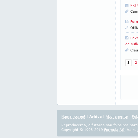
PRIM
Came
Form
Otil
Pove
de sufl
Clau
1
2
Numar curent
|
Arhiva
|
Abonamente
|
Pub
Reproducerea, difuzarea sau folosirea partia
Copyright © 1998-2019
Formula AS
. Va ru