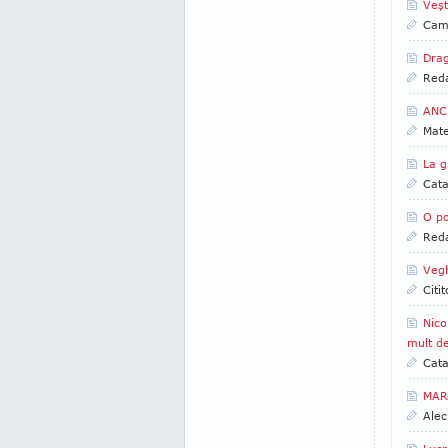
Veşt
Came
Drag
Reda
ANCH
Mate
La g
Cata
O po
Reda
Vegh
Citi
Nico
mult d
Cata
MAR
Alec