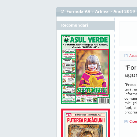
Formula AS
›
Arhiva
›
Anul 2019
Recomandari
Aca
"For
ago
"Presa 
ţară, i
infor­m
comu­ni
mici şti
fapt, c
propriu
Cite