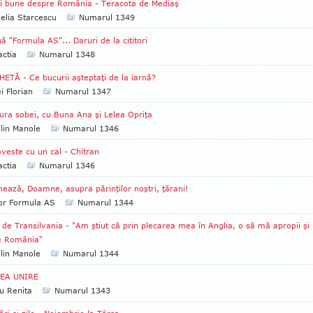
i bune despre România - Teracota de Mediaş
lia Starcescu
Numarul 1349
ă "Formula AS"... Daruri de la cititori
ctia
Numarul 1348
ETĂ - Ce bucurii aşteptaţi de la iarnă?
i Florian
Numarul 1347
ura sobei, cu Buna Ana şi Lelea Opriţa
lin Manole
Numarul 1346
veste cu un cal - Chitran
ctia
Numarul 1346
ează, Doamne, asupra părinţilor noştri, ţărani!
tor Formula AS
Numarul 1344
 de Transilvania - "Am ştiut că prin plecarea mea în Anglia, o să mă apropii şi
e România"
lin Manole
Numarul 1344
EA UNIRE
u Renita
Numarul 1343