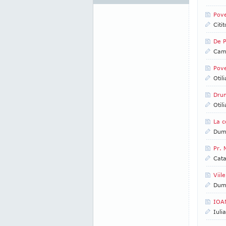
Pove
Citi
De P
Came
Pove
Otil
Drum
Otil
La c
Dumi
Pr. 
Cata
Viil
Dumi
IOA
Iuli