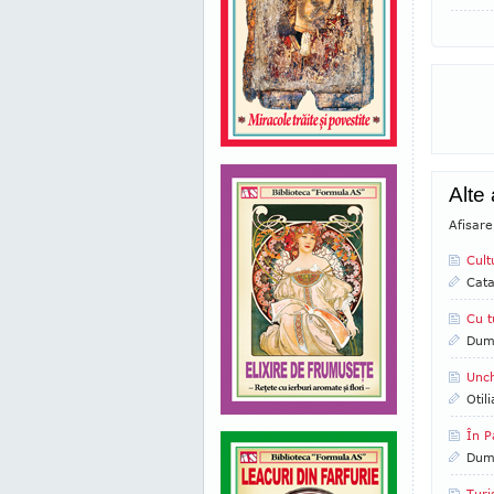
Alte
Afisare
Cult
Cata
Cu t
Dumi
Unch
Otil
În P
Dumi
Turi