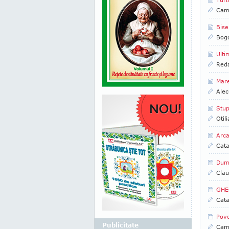
Came
Bise
Bog
Ulti
Reda
Mare
Alec
Stup
Otil
Arca
Cata
Dumn
Clau
GHEO
Cata
Pove
Publicitate
Came