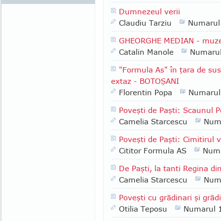
Dumnezeul verii
Claudiu Tarziu
Numarul
GHEORGHE MEDIAN - muzeogr
Catalin Manole
Numaru
"Formula As" în ţara de sus
extaz - BOTOŞANI
Florentin Popa
Numarul
Poveşti de Paşti: Scaunul Po
Camelia Starcescu
Num
Poveşti de Paşti: Cimitirul 
Cititor Formula AS
Numa
De Paşti, la tanti Regina di
Camelia Starcescu
Num
Poveşti cu grădinari şi grădi
Otilia Teposu
Numarul 