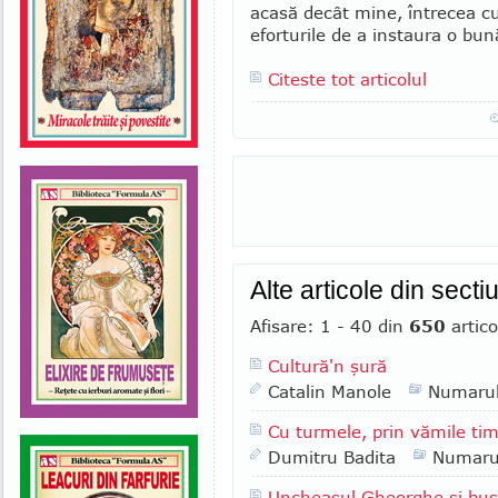
acasă decât mine, întrecea cu
eforturile de a insta­u­ra o bu
Citeste tot articolul
Alte articole din sect
Afisare: 1 - 40 din
650
artico
Cultură'n şură
Catalin Manole
Numaru
Cu turmele, prin vămile tim
Dumitru Badita
Numaru
Uncheaşul Gheorghe şi bus