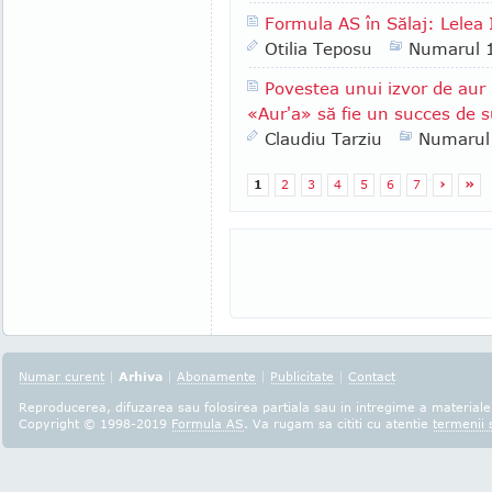
Formula AS în Sălaj: Lelea I
Otilia Teposu
Numarul 
Povestea unui izvor de au
«Aur'a» să fie un succes de su
Claudiu Tarziu
Numarul
1
2
3
4
5
6
7
›
»
Numar curent
|
Arhiva
|
Abonamente
|
Publicitate
|
Contact
Reproducerea, difuzarea sau folosirea partiala sau in intregime a materialel
Copyright © 1998-2019
Formula AS
. Va rugam sa cititi cu atentie
termenii s