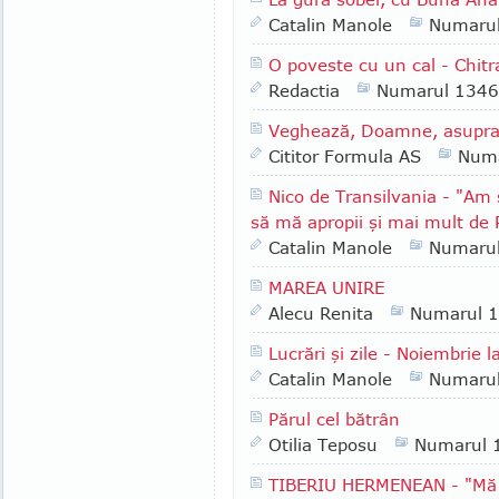
Catalin Manole
Numaru
O poveste cu un cal - Chitr
Redactia
Numarul 1346
Veghează, Doamne, asupra pă
Cititor Formula AS
Numa
Nico de Transilvania - "Am 
să mă apropii şi mai mult de
Catalin Manole
Numaru
MAREA UNIRE
Alecu Renita
Numarul 
Lucrări şi zile - Noiembrie l
Catalin Manole
Numaru
Părul cel bătrân
Otilia Teposu
Numarul 
TIBERIU HERMENEAN - "Mă b