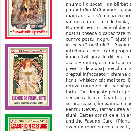
anume l-a şocat - un bărbat s
putea hrăni fără a vomita, aş
mâncare sau să mai ia vreun
vul nu a murit, nici de boală, 
Moment pentru tânărul doctor
nostru posedă o capacitate mi
cumva postul negru îl ajută î
în loc să îi facă rău?". Răspun
întrebare a venit când propriu
îmbolnă­vit grav de difterie, o
acele vremuri, era mortală, ia
prescris de alopaţii secolului
dreptul înfricoşător: chinină 
fier şi whiskey cât mai tare.
refuza trata­mentul, i se băga
forţa! Din dragoste pen­tru p
deci­zie radicală - îl va lăsa 
se hrănească, înseamnă că aşa
Pentru Dewey, tă­mă­duirea a f
siuni. Cartea scrisă de el în
and the Fasting-Cure" (Planul
avea un mare suc­ces şi va fi,