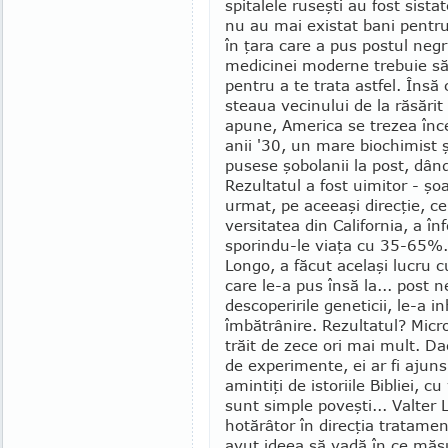
spitalele ruseşti au fost sista
nu au mai existat bani pentru 
în ţara care a pus postul neg
medicinei moderne trebuie să 
pentru a te trata astfel. Însă
steaua vecinului de la răsărit
apune, America se trezea înce
anii '30, un mare biochimist 
pusese şobolanii la post, dân
Rezultatul a fost uimitor - şoa
urmat, pe aceeaşi direcţie, cer
versitatea din California, a î
sporindu-le viaţa cu 35-65%.
Longo, a făcut acelaşi lucru 
care le-a pus însă la... post n
descoperirile ge­neticii, le-a 
îmbătrânire. Rezultatul? Micr
trăit de zece ori mai mult. Da
de experimente, ei ar fi ajun
amintiţi de istoriile Bibliei, c
sunt simple poveşti... Valter
hotărâtor în direcţia tratament
avut ideea să vadă în ce măsu