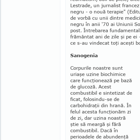
Lestrade, un jurnalist francez
ne­gru - o nouă terapie" (Edit
de vorbă cu unii dintre medici
negru în anii '70 ai Uniunii Sov
post. Întrebarea fundamentală 
frământat ani de zile şi pe e
ce s-au vindecat toţi aceşti b
Sanogenia
Corpurile noastre sunt
uriaşe uzine biochimice
care funcţionează pe bază
de glucoză. Acest
combus­tibil e sintetizat de
ficat, folosin­du-se de
carbohidraţii din hrană. În
felul acesta funcţionăm zi
de zi, dar uzina noastră
ştie să meargă şi fără
com­bustibil. Dacă în
perioadele de abun­denţă