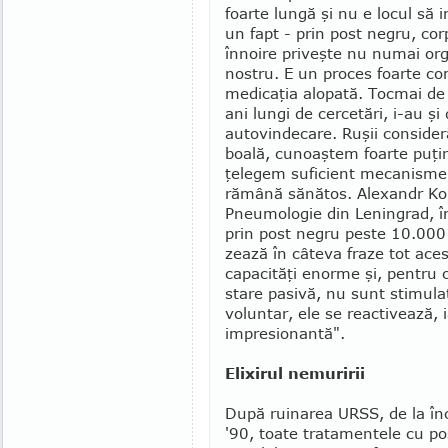
foarte lungă şi nu e locul să i
un fapt - prin post negru, cor
înnoire priveşte nu numai orga
nostru. E un proces foarte com
medicaţia alopată. Tocmai de 
ani lungi de cercetări, i-au ş
autovindecare. Ruşii consider
boală, cunoaştem foarte puţin
ţelegem suficient mecanismel
rămână sănătos. Alexandr Koko
Pneumologie din Leningrad, în
prin post negru peste 10.000 de
zează în câteva fraze tot ace
capacităţi enorme şi, pentru 
stare pasivă, nu sunt stimula
volun­tar, ele se reactivează, i
impresionantă".
Elixirul nemuririi
După ruinarea URSS, de la înc
'90, toate tratamentele cu po