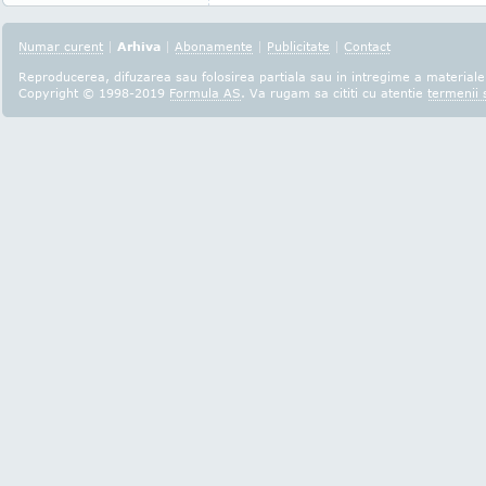
Numar curent
|
Arhiva
|
Abonamente
|
Publicitate
|
Contact
Reproducerea, difuzarea sau folosirea partiala sau in intregime a materialel
Copyright © 1998-2019
Formula AS
. Va rugam sa cititi cu atentie
termenii s