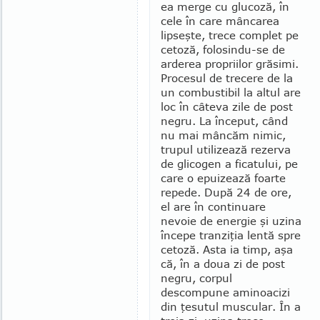
ea merge cu glucoză, în
cele în care mâncarea
lipseşte, trece com­plet pe
cetoză, folosindu-se de
arderea propriilor grăsimi.
Procesul de trecere de la
un combustibil la altul are
loc în câteva zile de post
negru. La început, când
nu mai mân­căm nimic,
trupul utilizează rezerva
de glicogen a ficatului, pe
care o epuizează foarte
repede. După 24 de ore,
el are în continuare
nevoie de energie şi uzina
începe tranziţia len­tă spre
cetoză. Asta ia timp, aşa
că, în a doua zi de post
negru, corpul
descompune aminoacizi
din ţesutul muscular. În a