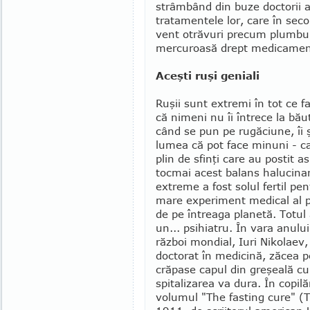
strâmbând din buze doctorii am
tratamentele lor, care în seco
vent otră­vuri precum plumbul,
mercu­roasă drept medica­men
Aceşti ruşi geniali
Ruşii sunt extremi în tot ce f
că nimeni nu îi întrece la băut
când se pun pe rugă­ciune, îi 
lumea că pot face minuni - ca
plin de sfinţi care au postit a
tocmai acest balans halucinan
extreme a fost solul fertil pen
mare experiment medi­cal al 
de pe întreaga planetă. Totul
un... psi­hiatru. În vara anulu
război mondial, Iuri Nikolaev,
doctorat în me­dicină, zăcea p
crăpase capul din gre­şeală cu
spitalizarea va dura. În copilăr
volumul "The fasting cure" (Te