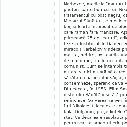
Narbekov, medic la Institutul
prieten foarte bun cu Iuri Nik
tratamentul cu post negru, da
Ministrul Sănătăţii, e medic mi
boi, şi foarte interesat de efe
care rămân fără mâncare. Aşa
pri­mească 25 de "paturi", adi
teze la Institutul de Balneot
miracol! Narbekov vindecă prin
matite, nefrite, boli cardio-va
de o minune, nu de un tratam
comunist. Cum se în­tâm­plă t
nu are şi nici nu stă să cercete
sănătatea pacienţilor săi, aş
consemneze, sperând că va ven
Din păcate, în 1953, Efim Sm
nisterului Sănătăţii şi fără pr
se închide. Salvarea va veni î
Iuri Niko­laev îl lecu­ieşte de 
kolai Bulganin, preşedintele Co
stat. Vindecarea e răs­plă­tit
pentru ca tratamentul prin post