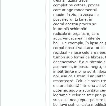
treia zi, uzina trece
complet pe cetoză, proces
care atin­ge randamentul
maxim în ziua a ze­cea de
post negru. Ei bine, în
cadrul acestui proces se
întâmplă schimbări
radicale în organism, care
aduc vin­decarea în diferite
boli. De exemplu, în lipsă de 
corpul nostru va ataca tot ce
rezidual - mase celulare nees
tumori sub formă de fibroze, 
degene­rative. E o curăţenie 
asemenea, în postul negru, ce
îmbătrânite mor şi sunt înlocu
noi, aşa că sistemul imunitar
restartează. Celulele stem trec
o stare latentă într-una activ
puternic asupra acti­vităţii cer
logramele celor ce trec prin po
succesul neaşteptat pe care d
bolnavii psihici. Lista modific