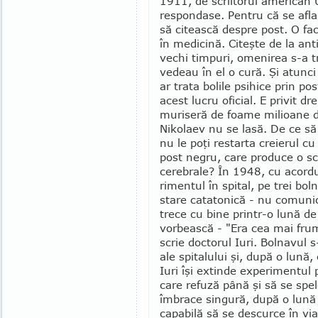
1911, de scriitorul american U
respondase. Pentru că se afla 
să citească despre post. O fa
în me­dicină. Citeşte de la ant
vechi timpuri, omenirea s-a tra
vedeau în el o cură. Şi atunci
ar trata bolile psihice prin p
acest lucru oficial. E privit dr
muriseră de foame milioane de
Nikolaev nu se lasă. De ce să 
nu le poţi restarta creierul 
post negru, care produce o sch
cerebrale? În 1948, cu acordu
rimentul în spi­tal, pe trei bol
stare catatonică - nu comu­ni
trece cu bine printr-o lună de
vorbească - "Era cea mai fru
scrie doctorul Iuri. Bolnavul s-
ale spitalului şi, după o lună,
Iuri îşi extinde experimentul 
care refuză până şi să se spel
îmbrace singură, după o lună 
capabilă să se descurce în viaţ