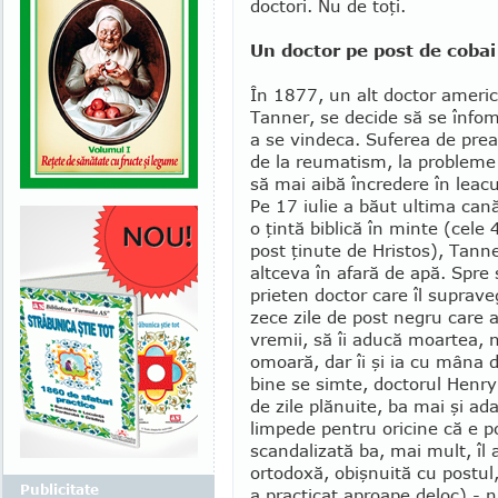
doc­tori. Nu de toţi.
Un doctor pe post de cobai
În 1877, un alt doctor ameri
Tanner, se decide să se înfo
a se vindeca. Suferea de prea
de la reumatism, la probleme 
să mai aibă încredere în leacur
Pe 17 iulie a băut ultima can
o ţintă biblică în minte (cele 
post ţinute de Hristos), Tanne
altceva în afară de apă. Spre 
prieten doctor care îl suprave
zece zile de post negru care a
vremii, să îi aducă moar­tea, 
omoa­ră, dar îi şi ia cu mâna 
bine se simte, doctorul Henry
de zile plănuite, ba mai şi ad
limpede pentru oricine că e p
scandalizată ba, mai mult, îl 
ortodoxă, obişnuită cu postul,
Publicitate
a practicat aproa­pe deloc) - 