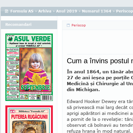
Formula AS
›
Arhiva
›
Anul 2019
›
Numarul 1364
›
Periscop
Recomandari
Periscop
Cum a învins postul 
În anul 1864, un tânăr ab
27 de ani ieşea pe porţile 
Medicină şi Chirurgie al Un
din Michigan.
Edward Hooker Dewey era tână
să privească mai larg decât co
aprigi apărători ai medi­cinei 
a pornit de la o revelaţie: tâ
observat că bolnavii au ten­di
refuza hrana în mod natural.