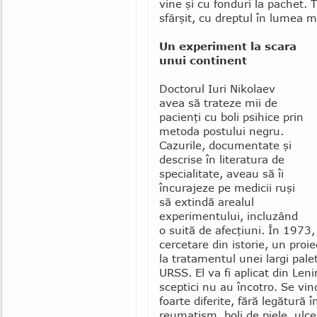
vine şi cu fonduri la pachet. 
sfârşit, cu dreptul în lumea me
Un experiment la scara
unui continent
Doctorul Iuri Nikolaev
avea să trateze mii de
pacienţi cu boli psihice prin
metoda postului ne­gru.
Cazurile, documentate şi
descrise în litera­tura de
speciali­tate, aveau să îi
încurajeze pe medicii ruşi
să extindă arealul
experimentului, incluzând
o suită de afecţiuni. În 1973,
cerce­tare din istorie, un proi
la tra­tamentul unei largi pale
URSS. El va fi aplicat din Len
sceptici nu au înco­tro. Se vi
foarte diferite, fără legătură 
reumatism, boli de piele, ulce