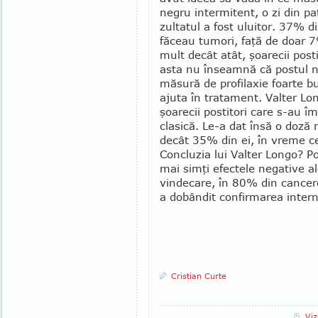
negru intermitent, o zi din pat
zultatul a fost uluitor. 37% 
făceau tumori, faţă de doar 7
mult decât atât, şoare­cii pos
asta nu înseamnă că postul ne
măsură de profilaxie foarte b
ajuta în tratament. Valter Lon
şoa­recii postitori care s-au 
clasică. Le-a dat însă o doză 
decât 35% din ei, în vre­me ce
Concluzia lui Valter Longo? P
mai simţi efectele negative al
vindecare, în 80% din cancere
a dobândit confirmarea interna
Cristian Curte
Viz