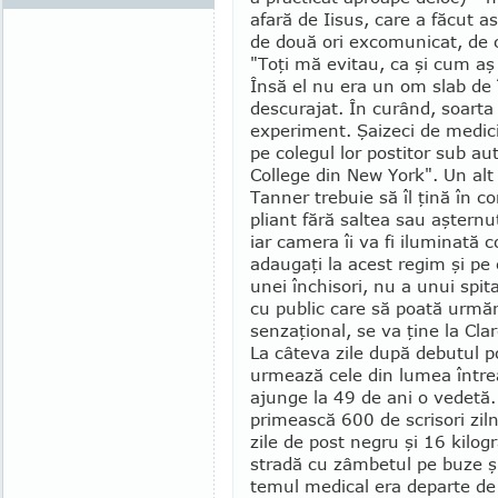
afară de Iisus, care a făcut a
de două ori ex­comunicat, de c
"Toţi mă evi­tau, ca şi cum aş 
Însă el nu era un om slab de 
descurajat. În curând, soarta 
experi­ment. Şaizeci de me­dici
pe colegul lor postitor sub au
College din New York". Un alt
Tanner trebuie să îl ţină în c
pliant fără saltea sau aşter­n
iar camera îi va fi ilumi­nată
adaugaţi la acest regim şi pe 
unei închisori, nu a unui spita
cu public care să poată urmări t
sen­zaţio­nal, se va ţine la Cl
La câteva zile după debutul po
urmează cele din lumea între
ajun­ge la 49 de ani o vedetă
pri­mească 600 de scrisori zil
zile de post negru şi 16 kilo­
stradă cu zâm­betul pe buze şi
temul medical era departe de a