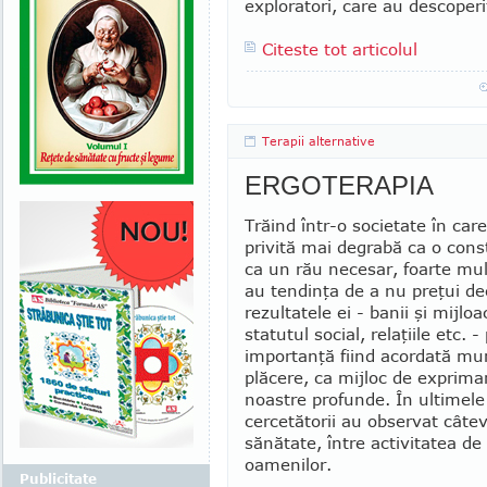
explo­ratori, care au descoper
Citeste tot articolul
Terapii alternative
ERGOTERAPIA
Trăind într-o societate în ca
pri­vită mai degrabă ca o con
ca un rău necesar, foarte mulţ
au ten­dinţa de a nu preţui de
rezultatele ei - banii şi mij­loa
statutul social, relaţiile etc. -
importanţă fiind acordată mun
plăcere, ca mijloc de exprimar
noastre profunde. În ulti­mele
cercetătorii au observat câtev
sănătate, între activitatea de z
oamenilor.
Publicitate