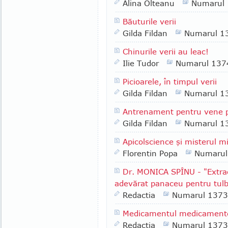
Alina Olteanu
Numarul
Băuturile verii
Gilda Fildan
Numarul 1
Chinurile verii au leac!
Ilie Tudor
Numarul 137
Picioarele, în timpul verii
Gilda Fildan
Numarul 1
Antrenament pentru vene p
Gilda Fildan
Numarul 1
Apicolscience şi misterul mi
Florentin Popa
Numarul
Dr. MONICA SPÎNU - "Extrac
adevărat panaceu pentru tulbu
Redactia
Numarul 1373
Medicamentul medicament
Redactia
Numarul 1373