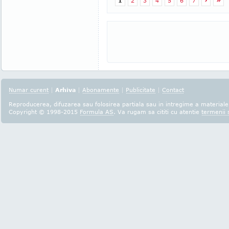
1
2
3
4
5
6
7
›
»
Numar curent
|
Arhiva
|
Abonamente
|
Publicitate
|
Contact
Reproducerea, difuzarea sau folosirea partiala sau in intregime a materialel
Copyright © 1998-2015
Formula AS
. Va rugam sa cititi cu atentie
termenii s