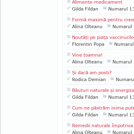
Alimente-medicament
Gilda Fildan
Numarul 1
Formă maximă pentru crei
Alina Olteanu
Numarul
Noutăţi pe piaţa vaccinuril
Florentin Popa
Numarul
Vine toamna!
Alina Olteanu
Numarul
Şi dacă am posti?
Rodica Demian
Numaru
Băuturi naturale şi energiz
Gilda Fildan
Numarul 1
Cum ne păstrăm inima put
Gilda Fildan
Numarul 1
Remedii naturale împotriva 
Alina Olteanu
Numarul