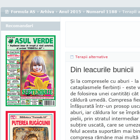
Formula AS
›
Arhiva
›
Anul 2015
›
Numarul 1188
› Terapii 
Recomandari
Terapii alternative
Din leacurile bunicii
Şi la compresele cu aburi - la 
cataplas­mele fierbinţi - este 
de folosirea unei cantităţi câ
căldură umedă. Compresa fier
înfăşurată într-un prosop usc
aburi, iar căldura lor se împr
pielii, prin stratul intermedia
subţire uscată, care se umeze
felul acesta suportăm mai bine
compresa rămâne mai multă vr