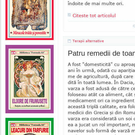
îndoite de mai multe ori.
Citeste tot articolul
Terapii alternative
Patru remedii de to
A fost "domesticită" cu aproap
ani în urmă, odată cu apariţia
me de agricultură, după care 
dită în toată lumea. În Dacia,
varza a fost adusă de către ce
foloseau atât ca aliment, cât 
medicament ori ca ingredient
această triplă calitate, era fol
medicii din Grecia şi din Rom
varza era considerată un soi 
ea a jucat un rol important, 
navelor sub formă de varză mur