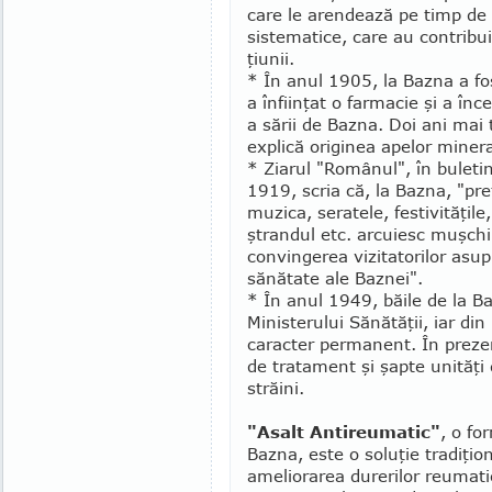
care le arendează pe timp de 
sistematice, care au contribu
ţiu­nii.
* În anul 1905, la Bazna a fos
a înfiinţat o farmacie şi a înc
a sării de Bazna. Doi ani mai 
explică originea apelor minera
* Ziarul "Românul", în buletin
1919, scria că, la Bazna, "preţ
mu­zica, sera­tele, festivităţil
ştrandul etc. arcuiesc muş­chi
convingerea vizitatorilor asupr
sănătate ale Baz­nei".
* În anul 1949, băile de la Ba
Mi­nis­terului Sănătăţii, iar 
caracter perma­nent. În prez
de tratament şi şapte unităţi 
străini.
"Asalt Antireumatic"
, o fo
Bazna, este o soluţie tradi­ţio­
ameliorarea durerilor reumati