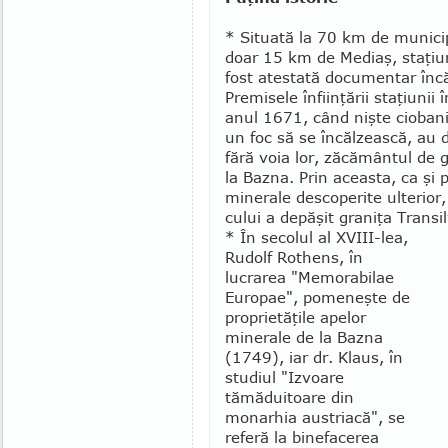
* Situată la 70 km de mu­ni­cip
doar 15 km de Mediaş, staţi
fost atestată do­cu­mentar înc
Premi­sele înfiin­ţării sta­ţiunii
anul 1671, când nişte ciobani
un foc să se încăl­zeas­că, au d
fără voia lor, ză­că­mântul de 
la Bazna. Prin aceasta, ca şi 
mine­rale descoperite ulterior,
cului a depăşit graniţa Transil
* În secolul al XVIII-lea,
Rudolf Rothens, în
lucrarea "Memorabilae
Euro­pae", pomeneşte de
proprietăţile apelor
minerale de la Bazna
(1749), iar dr. Klaus, în
studiul "Izvoare
tămăduitoare din
monarhia austriacă", se
referă la binefacerea