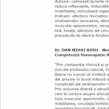
Acţiune:
calmează durerile reu
reduce inflamaţiile, îmbu­nătăţ
mobilitatea, stimulează regene
Indicaţii:
afecţiuni reumatice cr
sindroa­me­lor reumatice, afec­ţ
muscular-apone­vro­tice, recupe
tică, luxaţii, afec­ţiuni ale cir
procedurile de electro-fizio­ter
Dr. DAN MIHAI RUSU - Med
Competenţă Homeopatie Ap
"Prin compoziţia chimică şi pro
zi­ce ale produsului natu­ral, G
Bazna nu nu­mai că vindecă an
dar previ­ne în bună măsură ap
complicaţii ale sindroa­melor 
Prin acţiunea directă a săruri
care le con­ţine asu­pra articula
tului muscular-aponevrotic, 
mobilitatea, circulaţia lim­fati
impo­ten­ţa funcţională. Fapt