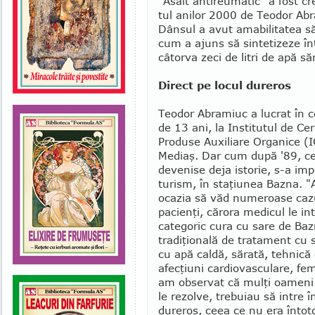
"Asalt antireumatic" a fost cr
tul anilor 2000 de Teodor Abr
Dânsul a avut amabilitatea s
cum a ajuns să sinte­tizeze în
câtorva zeci de litri de apă să
Direct pe locul dureros
Teodor Abramiuc a lucrat în c
de 13 ani, la Institutul de Cer
Produse Auxiliare Organice (
Mediaş. Dar cum după '89, cer
devenise deja istorie, s-a impl
turism, în staţiunea Bazna. 
ocazia să văd nu­meroase caz
pacienţi, cărora medicul le in­t
categoric cura cu sare de Baz
tradiţională de tratament cu 
cu apă caldă, sărată, teh­nică
afecţiuni car­dio­vasculare, fem
am observat că mulţi oameni v
le rezolve, trebuiau să intre î
dureros, ceea ce nu era întot