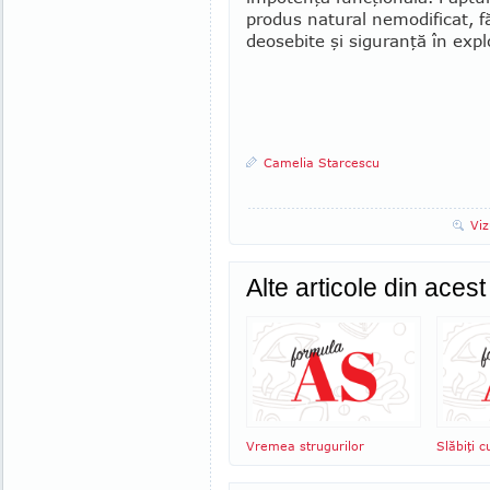
produs natural nemodificat, făr
deosebite şi si­guranţă în exp
Camelia Starcescu
Viz
Alte articole din aces
Vremea strugurilor
Slăbiţi c