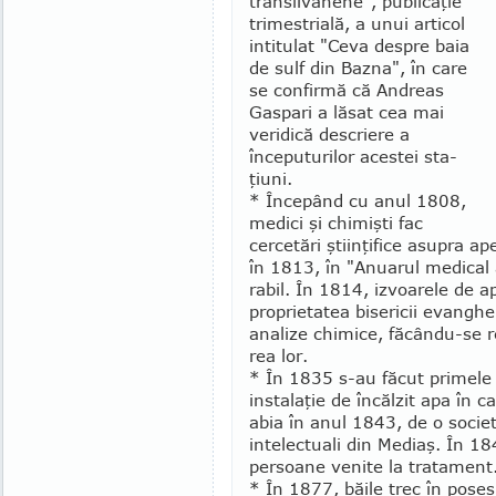
transilvănene", publicaţie
trimestrială, a unui arti­col
intitulat "Ceva despre baia
de sulf din Baz­na", în care
se confirmă că Andreas
Gaspari a lăsat cea mai
veridică descriere a
începuturilor acestei sta­
ţiuni.
* Începând cu anul 1808,
medici şi chimişti fac
cercetări ştiinţifice asupra a
în 1813, în "Anuarul medical a
rabil. În 1814, izvoarele de a
proprietatea bise­ricii evanghe
ana­lize chimice, făcându-se re­
rea lor.
* În 1835 s-au făcut pri­mele
instalaţie de încălzit apa în ca
abia în anul 1843, de o socie
intelectuali din Mediaş. În 18
persoane venite la trata­ment
* În 1877, băile trec în pose