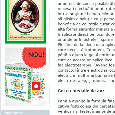
amintesc de cei cu posibilităţ
necesari efectuării unui tra
într-o staţiune bal­neo-climat
să găsim o soluţie ca şi persoa
beneficia de calităţile curati
altă formă săru­rilor minerale
fi aplicate direct pe locul dur
oriunde ar fi fost ele", spun
Plecând de la ideea de a apli
care necesită tratament, Teod
până a ajuns la ge­lul antireu
este că acesta se aplică local ş
fac electroterapie. "Având foa
contactul între elec­trod şi lo
electric e mult mai bun şi se 
electro-terapie, şi mineraliza
Gel cu medalie de aur
Până a ajunge la formula final
câţiva foşti colegi din cerce­t
verificări şi teste, înainte d
Publicitate