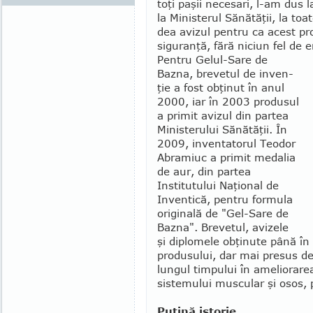
toţi paşii necesari, l-am dus la
la Ministerul Sănătăţii, la toa
dea avizul pentru ca acest pro
siguranţă, fără niciun fel de e
Pentru Gelul-Sare de
Bazna, brevetul de inven­
ţie a fost obţinut în anul
2000, iar în 2003 produsul
a primit avizul din partea
Ministerului Sănătăţii. În
2009, inventatorul Teodor
Abramiuc a primit medalia
de aur, din partea
Institutului Naţional de
Inventică, pentru formula
originală de "Gel-Sare de
Bazna". Brevetul, avizele
şi diplomele obţinute până în 
produsului, dar mai presus de
lungul timpului în ameliorarea 
sistemu­lui muscular şi osos, p
Puţină istorie