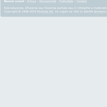
Numar curent
|
Arhiva
|
Abonamente
|
Publicitate
|
Contact
Reproducerea, difuzarea sau folosirea partiala sau in intregime a materialel
Copyright © 1998-2019
Formula AS
. Va rugam sa cititi cu atentie
termenii s