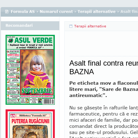
Formula AS
›
Numarul curent
›
Terapii alternative
› Asalt f
Recomandari
Terapii alternative
Asalt final contra r
BAZNA
Pe eticheta mov a flaconul
litere mari, "Sare de Bazna
antireu­ma­tic".
Nu se găseşte în rafturile lanţ
farmaceutice, pentru că e rez
mici afa­ceri de familie, dar po
comandat direct la pro­ducător
sau pe site-ul produsului. Ge