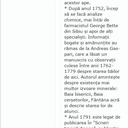
aces­tor ape.
* După anul 1752, încep
să se facă analize
chimice, mai întâi de
farmacistul George Bette
din Sibiu şi apoi de alţi
specialişti. Informaţii
bogate şi amănunţite au
rămas de la Andreas Gas­
pari, care a lăsat un
manuscris cu observaţii
culese între anii 1762-
1779 despre starea băilor
de aici. Autorul amin­teşte
despre existenţa mai
multor iz­voare minerale:
Baia bisericii, Baia
cerşetorilor, Fântâna acră
şi descrie starea lor de
atunci.
* Anul 1791 este legat de
publicarea în "Scrieri