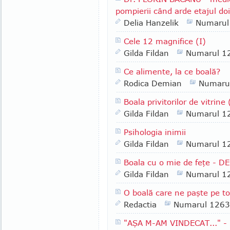
pompierii când arde etajul doi,
Delia Hanzelik
Numarul
Cele 12 magnifice (I)
Gilda Fildan
Numarul 1
Ce alimente, la ce boală?
Rodica Demian
Numaru
Boala privitorilor de vitrine 
Gilda Fildan
Numarul 1
Psihologia inimii
Gilda Fildan
Numarul 1
Boala cu o mie de feţe - D
Gilda Fildan
Numarul 1
O boală care ne paşte pe t
Redactia
Numarul 1263
"AŞA M-AM VINDECAT..." - Ş