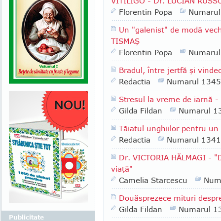
VITILIGO - Dr. LUCIAN RUSSU
Florentin Popa
Numarul
Un "galenist" de modă veche
TISMAŞ
Florentin Popa
Numarul
Bradul, între jertfă şi vinde
Redactia
Numarul 1345
Stresul la vreme de iarnă -
Gilda Fildan
Numarul 1
Tăiatul unghiilor pentru un
Redactia
Numarul 1341
Dr. VICTORIA HĂLMAGI - "D
viaţă"
Camelia Starcescu
Num
Douăsprezece mituri despr
Gilda Fildan
Numarul 1
Publicitate