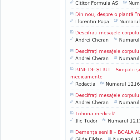
Cititor Formula AS
Numa
Din nou, despre o plantă
Florentin Popa
Numarul
Descifraţi mesajele corpului
Andrei Cheran
Numarul
Descifraţi mesajele corpul
Andrei Cheran
Numarul
BINE DE ŞTIUT - Simpatii şi 
medicamente
Redactia
Numarul 1216
Descifraţi mesajele corpulu
Andrei Cheran
Numarul
Tribuna medicală
Ilie Tudor
Numarul 121
Demenţa senilă - BOALA 
Gilda Fildan
Numarul 1