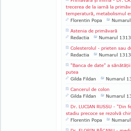
Primăvara şi inima - Dr.
trecerea de la iarnă la primă
temperatură, metabolismul es
Florentin Popa
Numarul
Astenia de primăvară
Redactia
Numarul 1313
Colesterolul - prieten sau
Redactia
Numarul 1313
"Banca de date" a sănătăţi
putea
Gilda Fildan
Numarul 1
Cancerul de colon
Gilda Fildan
Numarul 1
Dr. LUCIAN RUSSU - "Din fe
stadiu precoce se rezolvă chir
Florentin Popa
Numarul
Dr. FLORIN BĂCANU - medic