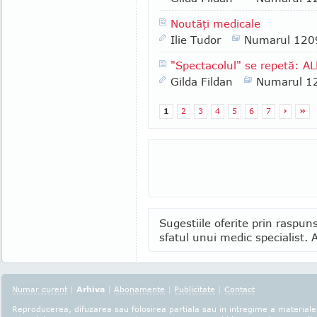
Noutăţi medicale
Ilie Tudor
Numarul 120
"Spectacolul" se repetă: A
Gilda Fildan
Numarul 1
1
2
3
4
5
6
7
›
»
Sugestiile oferite prin raspuns
sfatul unui medic specialist. A
Numar curent
|
Arhiva
|
Abonamente
|
Publicitate
|
Contact
Reproducerea, difuzarea sau folosirea partiala sau in intregime a materialel