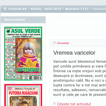
Formula AS
›
Arhiva
›
Anul 2014
›
Numarul 1111
› Sanatat
Recomandari
Sanatate
Vremea varicelor
Varicele sunt blestemul femei
pot umbla primăvara şi vara f
Întinse ca nişte vrejuri sub pi
deasupra şi dureroase, sunt 
anotimpului cald. Nu e nici o
lupta contra lor e tot mai acti
rezultate, adeseori, remarcab
sunt şi cele pe care le preze
Citeste tot articolul