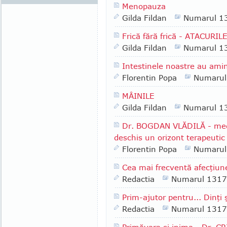
Menopauza
Gilda Fildan
Numarul 1
Frică fără frică - ATACURI
Gilda Fildan
Numarul 1
Intestinele noastre au amin
Florentin Popa
Numarul
MÂINILE
Gilda Fildan
Numarul 1
Dr. BOGDAN VLĂDILĂ - medi
deschis un orizont terapeutic
Florentin Popa
Numarul
Cea mai frecventă afecţiun
Redactia
Numarul 1317
Prim-ajutor pentru... Dinţi ş
Redactia
Numarul 1317