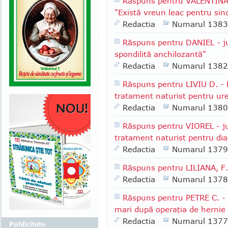
Răspuns pentru VALENTINA R
"Există vreun leac pentru sind
Redactia
Numarul 1383
Răspuns pentru DANIEL - jud
spondilită anchilozantă"
Redactia
Numarul 1382
Răspuns pentru LIVIU D. - 
tratament naturist pentru ure
Redactia
Numarul 1380
Răspuns pentru VIOREL - jud
tratament naturist pentru dia
Redactia
Numarul 1379
Răspuns pentru LILIANA, F.
Redactia
Numarul 1378
Răspuns pentru PETRE C. - 
mari după operaţia de hernie 
Redactia
Numarul 1377
Publicitate