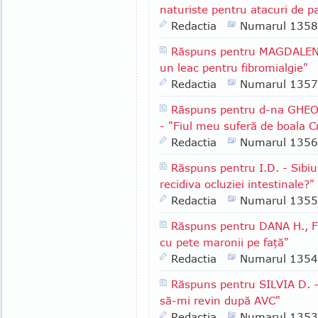
naturiste pentru atacuri de p
Redactia
Numarul 1358
Răspuns pentru MAGDALENA 
un leac pentru fibromialgie"
Redactia
Numarul 1357
Răspuns pentru d-na GHEORG
- "Fiul meu suferă de boala C
Redactia
Numarul 1356
Răspuns pentru I.D. - Sibiu
recidiva ocluziei intestinale?"
Redactia
Numarul 1355
Răspuns pentru DANA H., F
cu pete maronii pe faţă"
Redactia
Numarul 1354
Răspuns pentru SILVIA D. -
să-mi revin după AVC"
Redactia
Numarul 1353