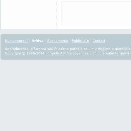
Numar curent
|
Arhiva
|
Abonamente
|
Publicitate
|
Contact
Reproducerea, difuzarea sau folosirea partiala sau in intregime a materialel
Copyright © 1998-2014
Formula AS
. Va rugam sa cititi cu atentie
termenii s