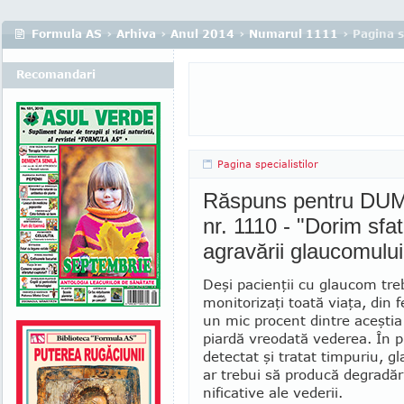
Formula AS
›
Arhiva
›
Anul 2014
›
Numarul 1111
› Pagina s
Recomandari
Pagina specialistilor
Răspuns pentru DUMI
nr. 1110 - "Dorim sfa
agravării glaucomului
Deşi pacienţii cu glaucom tre
monitorizaţi toa­tă viaţa, din 
un mic procent dintre aceştia 
piardă vreodată vederea. În p
detectat şi tratat timpuriu, 
ar trebui să producă degradă
nificative ale vederii.