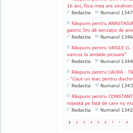
16 ani, fiica mea are sindrom
Redactia
Numarul 1347
Răspuns pentru ANASTASIA -
gastric îmi dă senzaţie de arsu
Redactia
Numarul 1346
Răspuns pentru VASILE G. -
varicos la ambele picioare"
Redactia
Numarul 1344
Răspuns pentru LAURA - Târ
- "Caut un leac pentru dischi
Redactia
Numarul 1343
Răspuns pentru CONSTANTI
roşeaţă pe faţă de care nu m
Redactia
Numarul 1342
1
2
3
4
5
6
7
›
»