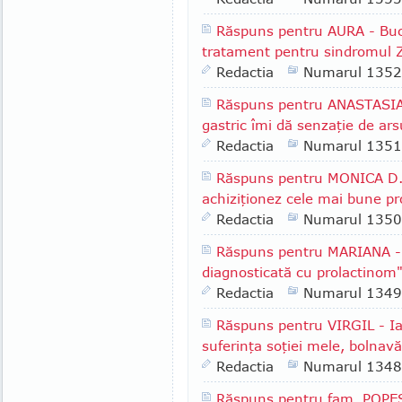
Răspuns pentru AURA - Bucu
tratament pentru sindromul Zo
Redactia
Numarul 1352
Răspuns pentru ANASTASIA -
gastric îmi dă senzaţie de arsu
Redactia
Numarul 1351
Răspuns pentru MONICA D.,
achiziţionez cele mai bune p
Redactia
Numarul 1350
Răspuns pentru MARIANA - B
diagnosticată cu prolactinom
Redactia
Numarul 1349
Răspuns pentru VIRGIL - Iaş
suferinţa soţiei mele, bolnav
Redactia
Numarul 1348
Răspuns pentru fam. POPES