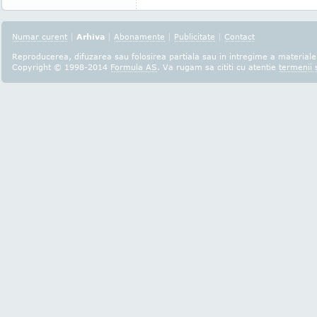
Numar curent
|
Arhiva
|
Abonamente
|
Publicitate
|
Contact
Reproducerea, difuzarea sau folosirea partiala sau in intregime a materialel
Copyright © 1998-2014
Formula AS
. Va rugam sa cititi cu atentie
termenii s