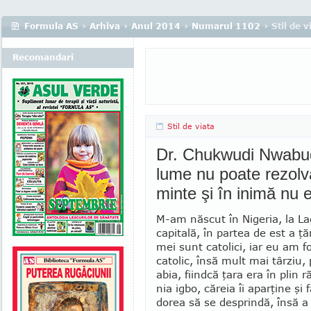
Formula AS
›
Arhiva
›
Anul 2014
›
Numarul 1102
› Stil de v
Recomandari
Stil de viata
Dr. Chukwudi Nwabud
lume nu poate rezolv
minte şi în inimă nu 
M-am născut în Nigeria, la La
ca­pitală, în partea de est a ţăr
mei sunt catolici, iar eu am f
catolic, însă mult mai târziu, 
abia, fiindcă ţara era în plin ră
nia igbo, căreia îi aparţine şi
dorea să se desprindă, însă a 