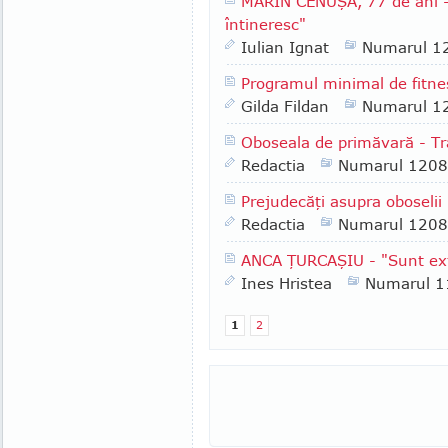
MARIN CENUŞĂ, 77 de ani - 
întineresc"
Iulian Ignat
Numarul 1
Programul minimal de fitne
Gilda Fildan
Numarul 1
Oboseala de primăvară - Trâ
Redactia
Numarul 1208
Prejudecăţi asupra oboselii
Redactia
Numarul 1208
ANCA ŢURCAŞIU - "Sunt extr
Ines Hristea
Numarul 1
1
2