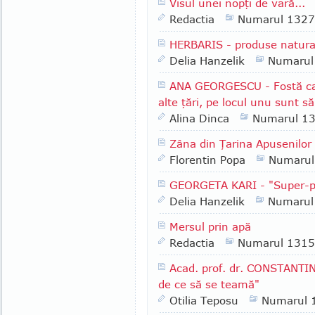
Visul unei nopţi de vară...
Redactia
Numarul 1327
HERBARIS - produse natural
Delia Hanzelik
Numarul
ANA GEORGESCU - Fostă cam
alte ţări, pe locul unu sunt s
Alina Dinca
Numarul 1
Zâna din Ţarina Apusenilor
Florentin Popa
Numarul
GEORGETA KARI - "Super-p
Delia Hanzelik
Numarul
Mersul prin apă
Redactia
Numarul 1315
Acad. prof. dr. CONSTANTI
de ce să se teamă"
Otilia Teposu
Numarul 