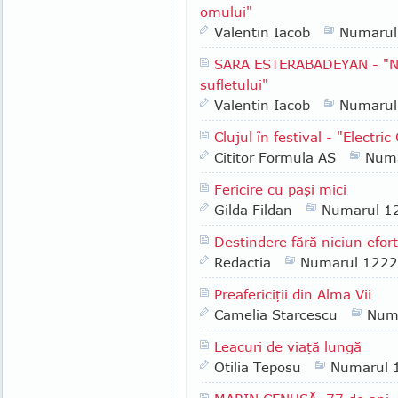
omului"
Valentin Iacob
Numarul
SARA ESTERABADEYAN - "Nat
sufletului"
Valentin Iacob
Numarul
Clujul în festival - "Electric
Cititor Formula AS
Numa
Fericire cu paşi mici
Gilda Fildan
Numarul 1
Destindere fără niciun efort
Redactia
Numarul 1222
Preafericiţii din Alma Vii
Camelia Starcescu
Num
Leacuri de viaţă lungă
Otilia Teposu
Numarul 