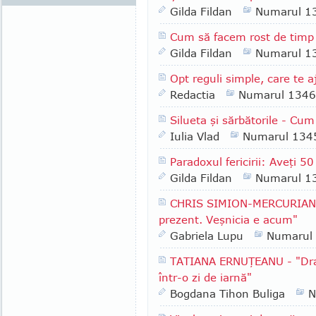
Gilda Fildan
Numarul 1
Cum să facem rost de timp
Gilda Fildan
Numarul 1
Opt reguli simple, care te aj
Redactia
Numarul 1346
Silueta şi sărbătorile - Cum
Iulia Vlad
Numarul 134
Paradoxul fericirii: Aveţi 5
Gilda Fildan
Numarul 1
CHRIS SIMION-MERCURIAN - 
prezent. Veşnicia e acum"
Gabriela Lupu
Numarul
TATIANA ERNUŢEANU - "Drag
într-o zi de iarnă"
Bogdana Tihon Buliga
N