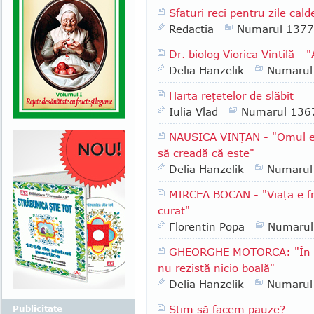
Sfaturi reci pentru zile cald
Redactia
Numarul 1377
Dr. biolog Viorica Vintilă - 
Delia Hanzelik
Numarul
Harta reţetelor de slăbit
Iulia Vlad
Numarul 136
NAUSICA VINŢAN - "Omul e 
să creadă că este"
Delia Hanzelik
Numarul
MIRCEA BOCAN - "Viaţa e fr
curat"
Florentin Popa
Numarul
GHEORGHE MOTORCA: "În faţ
nu rezistă nicio boală"
Delia Hanzelik
Numarul
Ştim să facem pauze?
Publicitate