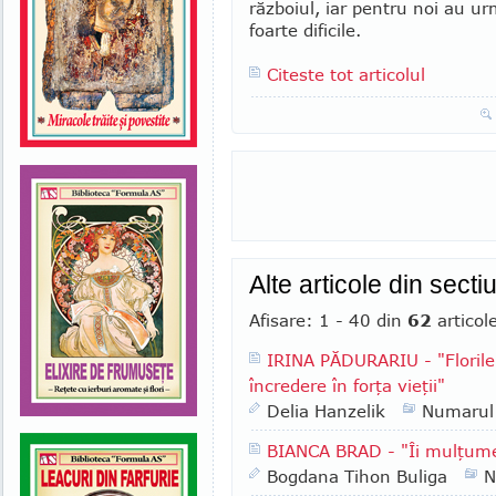
războiul, iar pentru noi au ur
foarte dificile.
Citeste tot articolul
Alte articole din secti
Afisare: 1 - 40 din
62
articol
IRINA PĂDURARIU - "Florile 
încredere în forţa vieţii"
Delia Hanzelik
Numarul
BIANCA BRAD - "Îi mulţume
Bogdana Tihon Buliga
N