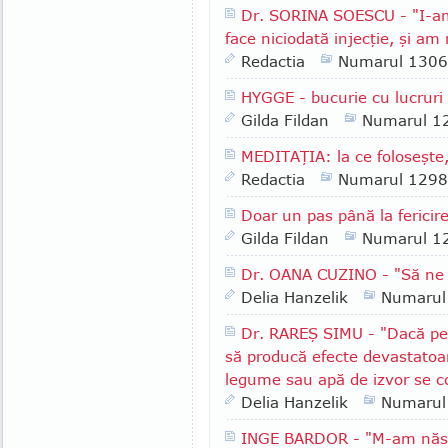
Dr. SORINA SOESCU - "I-am 
face niciodată injecţie, şi am
Redactia
Numarul 1306
HYGGE - bucurie cu lucruri
Gilda Fildan
Numarul 1
MEDITAŢIA: la ce foloseşte,
Redactia
Numarul 1298
Doar un pas până la fericir
Gilda Fildan
Numarul 1
Dr. OANA CUZINO - "Să ne b
Delia Hanzelik
Numarul
Dr. RAREŞ SIMU - "Dacă pers
să producă efecte devastatoare 
legume sau apă de izvor se 
Delia Hanzelik
Numarul
INGE BARDOR - "M-am născu