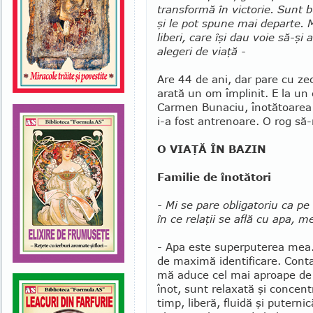
transformă în victorie. Sunt
şi le pot spune mai departe.
liberi, care îşi dau voie să-ş
alegeri de viaţă -
Are 44 de ani, dar pare cu zece
arată un om împlinit. E la un
Carmen Bunaciu, înotătoarea 
i-a fost antre­noare. O rog să
O VIAŢĂ ÎN BAZIN
Familie de înotători
- Mi se pare obligatoriu ca pe 
în ce relaţii se află cu apa, 
- Apa este superputerea me
de maximă identificare. Cont
mă aduce cel mai aproape de
înot, sunt relaxată şi concent
timp, liberă, fluidă şi puterni