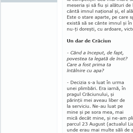
meseria şi să fiu şi alături d
cân­tă imnul naţional şi, el alăt
Este o stare aparte, pe care s
există să se cânte im­nul şi în
nu-ţi doreşti, cu ardoare, vict
Un dar de Crăciun
- Când a început, de fapt,
povestea ta legată de înot?
Care a fost prima ta
întâlnire cu apa?
- Decizia s-a luat în urma
unei plimbări. Era iarnă, în
pragul Crăciunului, şi
părinţii mei aveau liber de
la serviciu. Ne-au luat pe
mine şi pe sora mea, mai
mică decât mine, şi ne-am pl
parcul 23 Au­gust (actualul Li
unde erau mai multe săli de s