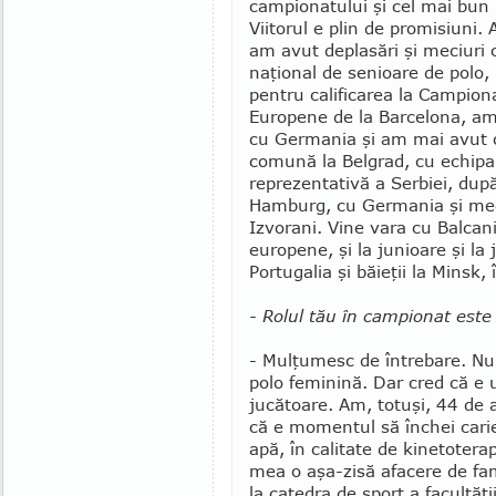
campionatului şi cel mai bun 
Viitorul e plin de pro­misiuni.
am avut de­pla­­sări şi meciuri 
naţional de senioare de polo, 
pentru calificarea la Campio­n
Europene de la Barcelona, a
cu Germania şi am mai avut o
comună la Belgrad, cu echipa
reprezentativă a Serbiei, dup
Hamburg, cu Ger­mania şi meci
Izvorani. Vine vara cu Balcani
europene, şi la junioare şi la 
Portugalia şi băieţii la Minsk, 
- Rolul tău în campionat este s
- Mulţumesc de întrebare. Nu
polo feminină. Dar cred că e 
jucătoare. Am, totuşi, 44 de a
că e momentul să închei carie
apă, în calitate de kinetoter
mea o aşa-zisă afacere de fam
la catedra de sport a facultăţ