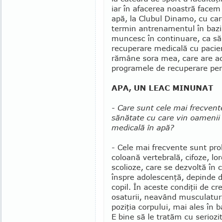
iar în afacerea noastră face
apă, la Clubul Dinamo, cu ca
termin antrenamentul în bazin
muncesc în conti­nua­re, ca s
recuperare me­dicală cu pacienţ
rămâne sora mea, care are ace
programele de recu­pe­rare pen
APA, UN LEAC MINUNAT
- Care sunt cele mai frecven
sănătate cu care vin oamenii
medicală în apă?
- Cele mai frecvente sunt pr
coloană vertebrală, cifoze, lo
scolioze, care se dezvoltă în c
înspre adolescenţă, depinde de
copil. În aceste condiţii de cr
osaturii, neavând musculatura l
po­zi­ţia cor­pu­lui, mai ales î
E bine să le tratăm cu serio­zi