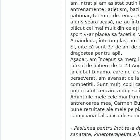
am intrat şi am asistat puţin 
antrenamente: atletism, bazi
patinoar, terenuri de te­nis..
ajuns seara acasă, ne-au înt
plăcut cel mai mult din ce aţ
sport v-ar plăcea să faceţi şi 
Amândouă, într-un glas, am 
Şi, uite că sunt 37 de ani de
dragostea pentru apă.
Aşadar, am început să merg la
cursul de iniţiere de la 23 A
la clubul Dinamo, care ne-a 
perseverat, am avansat de la o
competiţii. Sunt mulţi copii ca
puţini sunt cei care ajung să 
Amintirile mele cele mai fru­m
antre­­noa­rea mea, Car­men Bu
bune re­­zultate ale mele pe pl
cam­­pioană balcanică de se­nio
- Pasiunea pentru înot te-a du
sănătate, kinetote­ra­peută a l