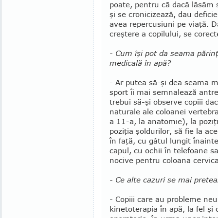
poate, pen­tru că dacă lăsăm s
şi se cro­nicizează, dau de­fi­ci
avea reper­cu­siuni pe viaţă. D
creştere a copilului, se corec­t
- Cum îşi pot da seama părinţ
medicală în apă?
- Ar putea să-şi dea seama me
sport îi mai semnalează antre­no
trebui să-şi observe copiii dac
natu­rale ale coloanei verte­br
a 11-a, la anatomie), la poziţia
poziţia şoldurilor, să fie la a
în faţă, cu gâtul lungit înain
capul, cu ochii în telefoane s
nocive pentru co­loana cer­vi­ca
- Ce alte cazuri se mai pretea
- Copiii care au probleme neu
kinetoterapia în apă, la fel şi