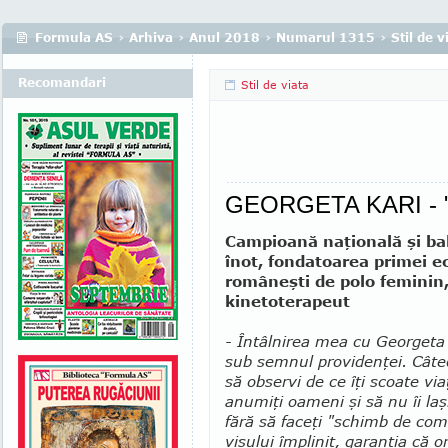
Formula AS
›
Arhiva
›
Anul 2018
›
Numarul 1315
›
Stil de v
Recomandari
Stil de viata
GEORGETA KARI - "S
Campioană naţională şi bal
înot, fondatoarea primei e
româneşti de polo feminin
kinetoterapeut
- Întâlnirea mea cu Georgeta
sub semnul providenţei. Câte
să observi de ce îţi scoate via
anumiţi oameni şi să nu îi laş
fără să faceţi "schimb de com
visului împlinit, garanţia că 