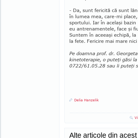
- Da, sunt fericită că sunt lâ
în lumea mea, care-mi place
sportului. Iar în acelaşi bazin
eu antre­na­mentele, face şi f
Suntem în aceeaşi echipă, la D
la fete. Fericire mai mare nici
Pe doamna prof. dr. Georgeta Ka
kinetoterapie, o puteţi găsi l
0722/61.05.28 sau îi puteţi 
Delia Hanzelik
V
Alte articole din aces