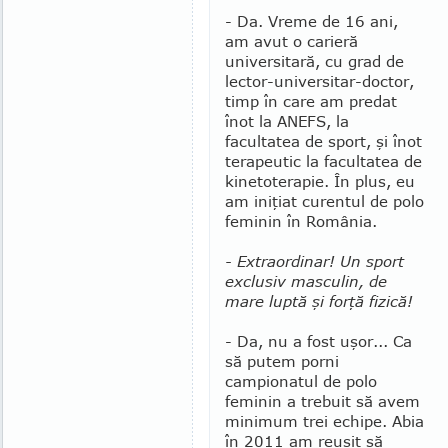
- Da. Vreme de 16 ani,
am avut o carieră
universitară, cu grad de
lector-universitar-doc­tor,
timp în care am predat
înot la ANEFS, la
facultatea de sport, şi înot
terapeutic la fa­cul­tatea de
kinetoterapie. În plus, eu
am iniţiat curentul de polo
feminin în Româ­nia.
- Extraordinar! Un sport
exclusiv masculin, de
mare luptă şi forţă fizică!
- Da, nu a fost uşor... Ca
să putem porni
campionatul de polo
feminin a trebuit să avem
minimum trei echipe. Abia
în 2011 am reuşit să