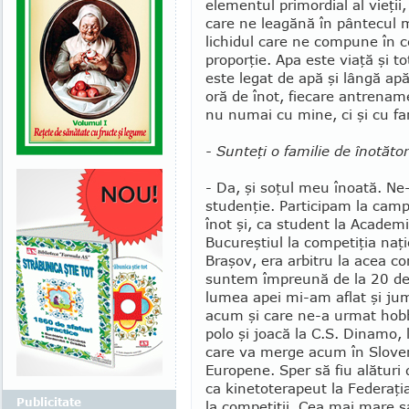
elementul primordial al vieţii,
care ne leagănă în pântecul 
lichidul care ne compune în 
pro­porţie. Apa este viaţă şi t
este legat de apă şi lângă ap
oră de înot, fiecare antrenam
nu numai cu mine, ci şi cu fa
- Sunteţi o familie de înotător
- Da, şi soţul meu înoată. Ne-
studenţie. Participam la camp
înot şi, ca student la Academ
Bucureştiul la competiţia naţi
Braşov, era arbitru la acea co
sun­tem împreună de la 20 de 
lumea apei mi-am aflat şi ju­m
acum şi care ne-a urmat hobby
polo şi joacă la C.S. Dinamo, 
care va merge acum în Slo­ven
Euro­pene. Sper să fiu alături
ca kinetoterapeut la Federaţi
Publicitate
la competiţii. Cea mai mare sa