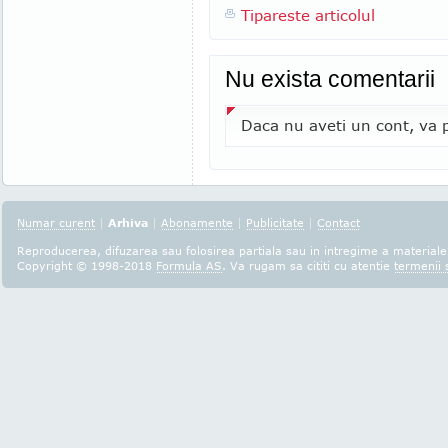
Tipareste articolul
Nu exista comentarii
Daca nu aveti un cont, va p
Numar curent
|
Arhiva
|
Abonamente
|
Publicitate
|
Contact
Reproducerea, difuzarea sau folosirea partiala sau in intregime a materialel
Copyright © 1998-2018
Formula AS
. Va rugam sa cititi cu atentie
termenii s