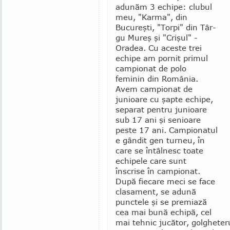
adunăm 3 echipe: clubul
meu, "Kar­ma", din
Bucureşti, "Torpi" din Târ­
gu Mureş şi "Crişul" -
Oradea. Cu aceste trei
echi­pe am por­nit primul
campio­nat de polo
feminin din Ro­mânia.
Avem campionat de
junioare cu şap­te echipe,
separat pentru ju­nioare
sub 17 ani şi se­nioa­re
peste 17 ani. Campionatul
e gândit gen turneu, în
care se în­tâl­nesc toate
echipele care sunt
înscrise în cam­pionat.
După fiecare meci se face
cla­sa­ment, se adună
punctele şi se premiază
cea mai bună echipă, cel
mai tehnic ju­că­tor, golgheter