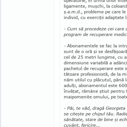
operatorie, în urma unor inte
li­gamente, muşchi, la coloană
ş.a.m.d., probleme pe care le
individ, cu exerciţii adaptate 
- Cum să procedeze cei care 
program de recuperare medic
- Abonamentele se fac la intra
sunt de o oră şi se desfăşoară
cel de 25 metri lungime, cu ap
di­men­siune varia­bilă a adân­c
pachetul de recu­pe­rare este inc
tătoare pro­fesionistă, de la 
năm uti­lul cu plăcutul, până 
adulţi, abonamentul este 600 de
învăţat, ră­mâne şti­ut pentru 
maipomenite omu­­lui, pe toate
- Păi, te văd, dra­gă Georgeta K
se citeşte pe chipul tău. Ra­di
sănă­tate, stare de bine şi echi
cuvânt, fericire...