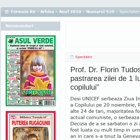
Formula AS
›
Arhiva
›
Anul 2010
›
Numarul 920
› Spectator
Recomandari
Spectator
Prof. Dr. Florin Tudo
pastrarea zilei de 1 
copilului"
Desi UNICEF serbeaza Ziua In
a Copilului pe 20 noiembrie, 
alte 24 de tari, majoritatea f
actual comuniste, o serbeaza 
Decizia de a se sarbatori o zi 
fost luata cu mult timp in ur
an in care s-a tinut la Genev