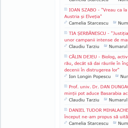
IOAN SZABO - "Vreau ca la n
Austria şi Elveţia"
Camelia Starcescu
Num
TIA ŞERBĂNESCU - "Justiţia 
unor campanii intense de mani
Claudiu Tarziu
Numarul
CĂLIN DEJEU - Biolog, acti
rău, decât să dai râurile în î
decenii în distrugerea lor"
Ion Longin Popescu
Nu
Prof. univ. Dr. DAN DUNGAC
minţii pot aduce Basarabia a
Claudiu Tarziu
Numarul
DANIEL TUDOR MIHALACHE - 
început ne-am propus să uită
Camelia Starcescu
Num