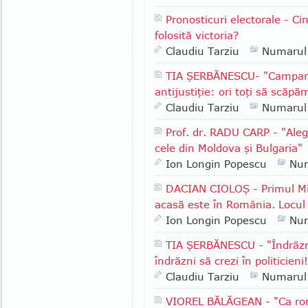
Pronosticuri electorale - Ci
folosită victoria?
Claudiu Tarziu
Numarul
TIA ŞERBĂNESCU- "Campania
antijustiţie: ori toţi să scăpăm
Claudiu Tarziu
Numarul
Prof. dr. RADU CARP - "Alege
cele din Moldova şi Bulgaria"
Ion Longin Popescu
Nu
DACIAN CIOLOŞ - Primul Min
acasă este în România. Locul
Ion Longin Popescu
Nu
TIA ŞERBĂNESCU - "Îndrăzn
îndrăzni să crezi în politicieni
Claudiu Tarziu
Numarul
VIOREL BĂLĂGEAN - "Ca rom