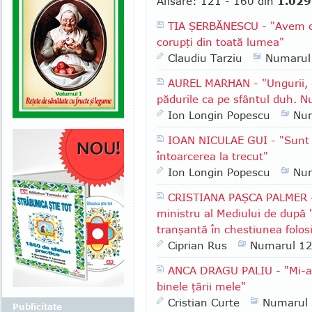
Afisare: 121 - 160 din
1.029
TIA ŞERBĂNESCU - "Avem cei
corupţi din toată lumea"
Claudiu Tarziu
Numarul
AUREL MARHAN - "Ungurii, elv
pădurile ca pe sfântul duh. N
Ion Longin Popescu
Nu
IOAN NICULAE GUI - "Sunt si
întoarcerea la trecut"
Ion Longin Popescu
Nu
CRISTIANA PAŞCA PALMER -
ministru al Mediului de după '
tranşantă în chestiunea folosi
Ciprian Rus
Numarul 1
ANCA DRAGU PALIU - "Mi-am
binele ţării mele"
Cristian Curte
Numarul
Publicitate