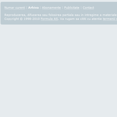
Numar curent
|
Arhiva
|
Abonamente
|
Publicitate
|
Contact
Reproducerea, difuzarea sau folosirea partiala sau in intregime a materialel
Copyright © 1998-2010
Formula AS
. Va rugam sa cititi cu atentie
termenii s