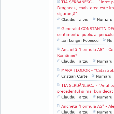
TIA ŞERBĂNESCU - "Între pr
Dragnea», coabitarea este im
siguranţă"
Claudiu Tarziu
Numarul
Generalul CONSTANTIN DEG
sentimentul public al pericolu
Ion Longin Popescu
Nu
Anchetă "Formula AS" - Ce 
României?
Claudiu Tarziu
Numarul
MARA TEODOR - "Catastrofa
Cristian Curte
Numarul
TIA ŞERBĂNESCU - "Anul pol
precedentul şi mai bun decât
Claudiu Tarziu
Numarul
Anchetă "Formula AS" - Ale
Claudiu Tarziu
Numarul