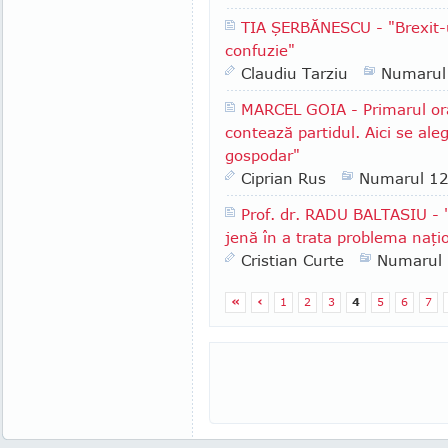
TIA ŞERBĂNESCU - "Brexit-u
confuzie"
Claudiu Tarziu
Numarul
MARCEL GOIA - Primarul ora
contează partidul. Aici se al
gospodar"
Ciprian Rus
Numarul 1
Prof. dr. RADU BALTASIU - "
jenă în a trata problema naţi
Cristian Curte
Numarul
«
‹
1
2
3
4
5
6
7