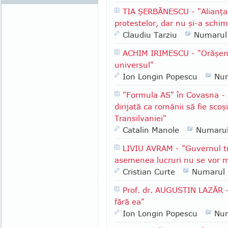
TIA ŞERBĂNESCU - "Alianţa 
protestelor, dar nu şi-a schim
Claudiu Tarziu
Numarul
ACHIM IRIMESCU - "Orăşenii 
universul"
Ion Longin Popescu
Nu
"Formula AS" în Covasna -
dirijată ca românii să fie scoş
Transilvaniei"
Catalin Manole
Numaru
LIVIU AVRAM - "Guvernul tr
asemenea lucruri nu se vor m
Cristian Curte
Numarul
Prof. dr. AUGUSTIN LAZĂR - 
fără ea"
Ion Longin Popescu
Nu