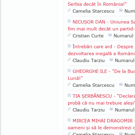
Serbia decât în România!"
Camelia Starcescu
Num
NICUŞOR DAN - Uniunea Sal
fim mai mult decât un partid
Cristian Curte
Numarul
Întrebări care ard - Despre m
dezvoltarea inegală a Români
Claudiu Tarziu
Numarul
GHEORGHE ILE - "De la Bucu
Lună!"
Camelia Starcescu
Num
TIA ŞERBĂNESCU - "Declaraţi
probă că nu mai trebuie aleşi
Claudiu Tarziu
Numarul
MIRCEA MIHAI DRAGOMIR - "
oameni şi să le demonstrezi că
Camelia Starcescu
Num