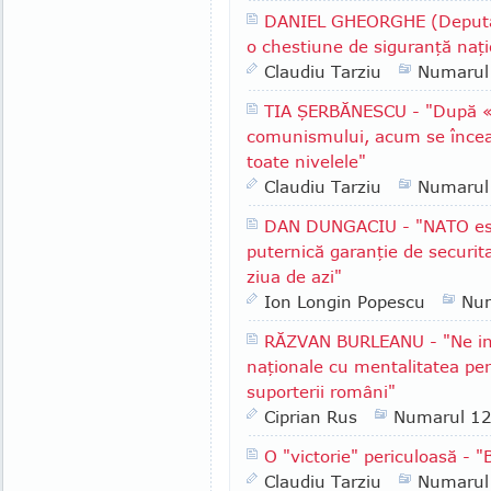
DANIEL GHEORGHE (Deputat
o chestiune de siguranţă naţi
Claudiu Tarziu
Numarul
TIA ŞERBĂNESCU - "După «re
comunismului, acum se încearc
toate nivelele"
Claudiu Tarziu
Numarul
DAN DUNGACIU - "NATO este
puternică garanţie de securit
ziua de azi"
Ion Longin Popescu
Nu
RĂZVAN BURLEANU - "Ne int
naţionale cu mentalitatea per
suporterii români"
Ciprian Rus
Numarul 1
O "victorie" periculoasă - 
Claudiu Tarziu
Numarul