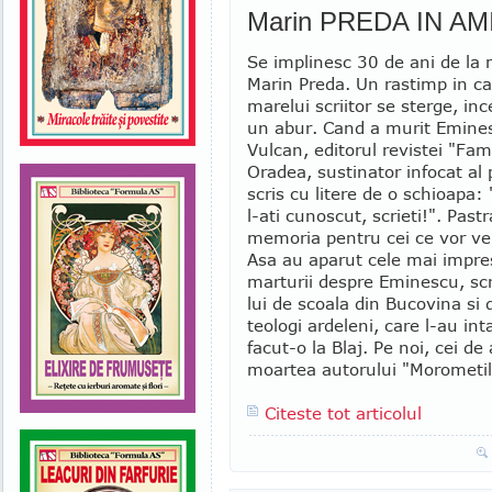
Marin PREDA IN AM
Se implinesc 30 de ani de la 
Marin Preda. Un rastimp in ca
marelui scriitor se sterge, inc
un abur. Cand a murit Emines
Vulcan, editorul revistei "Fami
Oradea, sustinator infocat al 
scris cu litere de o schioapa: 
l-ati cunoscut, scrieti!". Pastr
memoria pentru cei ce vor ve
Asa au aparut cele mai impre
marturii despre Eminescu, scr
lui de scoala din Bucovina si 
teologi ardeleni, care l-au int
facut-o la Blaj. Pe noi, cei de
moartea autorului "Morometilo
Citeste tot articolul