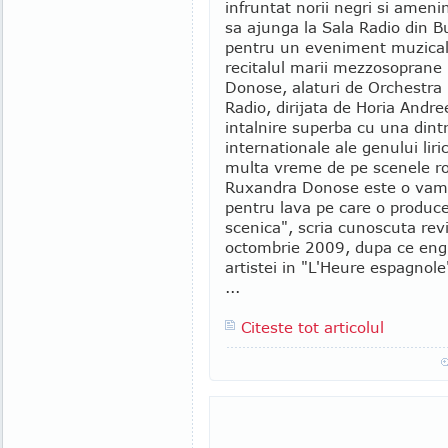
infruntat norii negri si amenin
sa ajunga la Sala Radio din B
pentru un eveniment muzical
recitalul marii mezzosoprane
Donose, alaturi de Orchestra
Radio, dirijata de Horia Andre
intalnire superba cu una dint
internationale ale genului lir
multa vreme de pe scenele 
Ruxandra Donose este o vampa
pentru lava pe care o produce
scenica", scria cunoscuta rev
octombrie 2009, dupa ce engl
artistei in "L'Heure espagnole
...
Citeste tot articolul