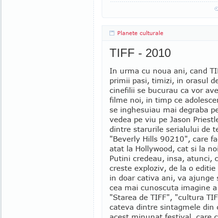
Planete culturale
TIFF - 2010
In urma cu noua ani, cand TI
primii pasi, timizi, in orasul
cinefilii se bucurau ca vor av
filme noi, in timp ce adolescent
se inghesuiau mai degraba pe
vedea pe viu pe Jason Priestl
dintre starurile serialului de 
"Beverly Hills 90210", care fa
atat la Hollywood, cat si la noi
Putini credeau, insa, atunci, 
creste exploziv, de la o editie 
in doar cativa ani, va ajunge s
cea mai cunoscuta imagine a 
"Starea de TIFF", "cultura TI
cateva dintre sintagmele din c
acest minunat festival, care 