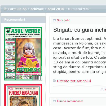
Formula AS
›
Arhiva@
›
Anul 2010
› Numarul 920
Recomandari
Societate
Strigate cu gura inch
Era tanar, frumos, optimist. A
munceasca in Polonia, ca sa-
casa. Acuzat de furt, fara nici
dovada, a murit de foame, in 
ignorat si uitat de toti. Claud
33 de ani si doi parinti adopti
sting de durere si neputinta.
stupida, pentru care nu se ga
Citeste tot articolul
Lumea romaneasca