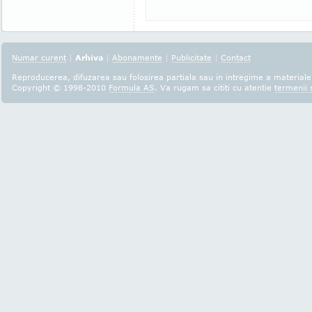
Numar curent
|
Arhiva
|
Abonamente
|
Publicitate
|
Contact
Reproducerea, difuzarea sau folosirea partiala sau in intregime a materialel
Copyright © 1998-2010
Formula AS
. Va rugam sa cititi cu atentie
termenii s