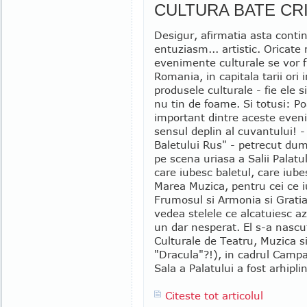
CULTURA BATE CRI
Desigur, afirmatia asta conti
entuziasm... artistic. Oricat
evenimente culturale se vor f
Romania, in capitala tarii ori 
produsele culturale - fie ele s
nu tin de foame. Si totusi: Po
important dintre aceste even
sensul deplin al cuvantului! -
Baletului Rus" - petrecut dum
pe scena uriasa a Salii Palatu
care iubesc baletul, care iub
Marea Muzica, pentru cei ce 
Frumosul si Armonia si Gratia,
vedea stelele ce alcatuiesc az
un dar nesperat. El s-a nascut 
Culturale de Teatru, Muzica s
"Dracula"?!), in cadrul Campan
Sala a Palatului a fost arhiplin
Citeste tot articolul