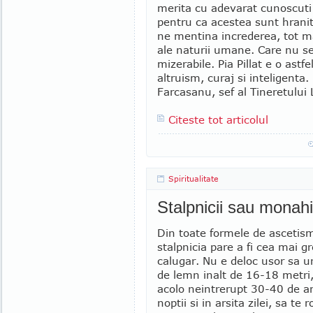
merita cu adevarat cunoscuti n
pentru ca acestea sunt hranit
ne mentina increderea, tot ma
ale naturii umane. Care nu se
mizerabile. Pia Pillat e o astf
altruism, curaj si inteligenta
Farcasanu, sef al Tineretului L
Citeste tot articolul
Spiritualitate
Stalpnicii sau monahii
Din toate formele de asceti
stalpnicia pare a fi cea mai g
calugar. Nu e deloc usor sa ur
de lemn inalt de 16-18 metri
acolo neintrerupt 30-40 de ani
noptii si in arsita zilei, sa te r