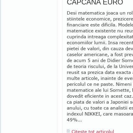
CAPCANA EURO
Desi matematica joaca un rol
stiintele economice, prezicere
financiare este dificila. Model
matematice existente nu reu
cuprinda intreaga complexita
economiilor lumii. Insa recen
pietei de valori, din cauza dev
caselor americane, a fost pre
de acum 5 ani de Didier Sorne
de teoria riscului, de la Univ
reusit sa prezica data exacta a
multe articole, inainte de ev
pericolul ce ne paste. Nimeni
matematice ale lui Sornette, b
dovedit eficiente in acest caz
ca piata de valori a Japoniei 
anului, cu toate ca analistii
indexul NIKKEI, care masoara 
49%...
Citeste tot articolul