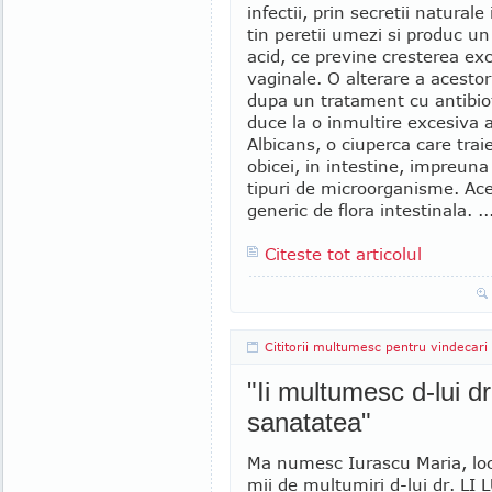
infectii, prin secretii naturale
tin peretii umezi si produc u
acid, ce previne cresterea exc
vaginale. O alterare a acestor 
dupa un tratament cu antibio
duce la o inmultire excesiva 
Albicans, o ciuperca care trai
obicei, in intestine, impreuna
tipuri de microorganisme. A
generic de flora intestinala. ..
Citeste tot articolul
Cititorii multumesc pentru vindecari
"Ii multumesc d-lui d
sanatatea"
Ma numesc Iurascu Maria, loc
mii de multumiri d-lui dr. LI 