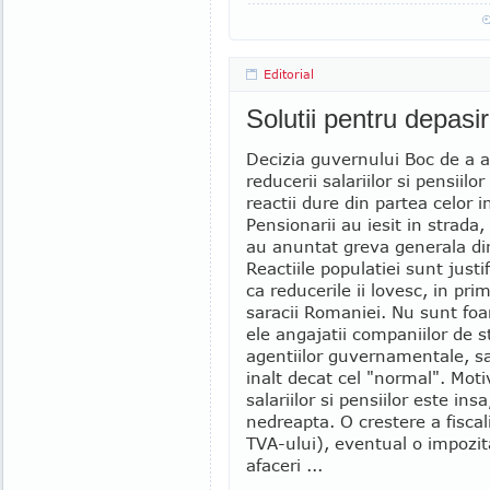
Editorial
Solutii pentru depasir
Decizia guvernului Boc de a a
reducerii salariilor si pensiilo
reactii dure din partea celor i
Pensionarii au iesit in strada, 
au anuntat greva generala di
Reactiile populatiei sunt justi
ca reducerile ii lovesc, in pri
saracii Romaniei. Nu sunt foar
ele angajatii companiilor de st
agentiilor guvernamentale, sal
inalt decat cel "normal". Mot
salariilor si pensiilor este ins
nedreapta. O crestere a fiscali
TVA-ului), eventual o impozit
afaceri ...