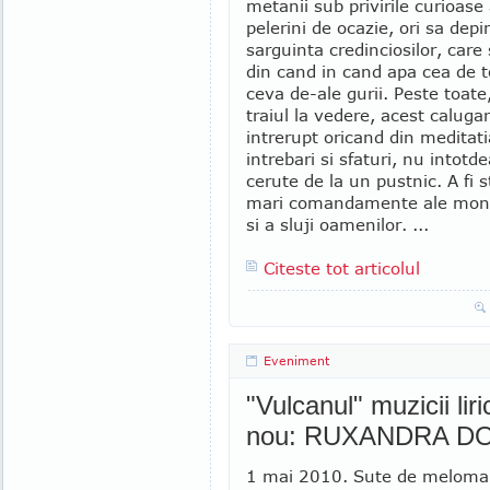
metanii sub privirile curioase
pelerini de ocazie, ori sa depi
sarguinta credinciosilor, care
din cand in cand apa cea de to
ceva de-ale gurii. Peste toat
traiul la vedere, acest calugar
intrerupt oricand din meditati
intrebari si sfaturi, nu intot
cerute de la un pustnic. A fi
mari comandamente ale mona
si a sluji oamenilor. ...
Citeste tot articolul
Eveniment
"Vulcanul" muzicii lir
nou: RUXANDRA D
1 mai 2010. Sute de meloma