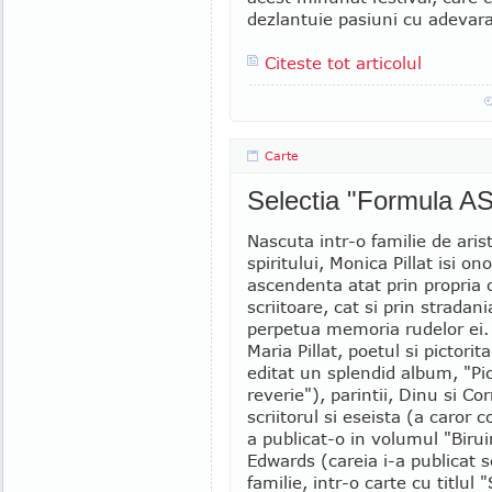
dezlantuie pasiuni cu adevara
Citeste tot articolul
Carte
Selectia "Formula AS
Nascuta intr-o familie de arist
spiritului, Monica Pillat isi on
ascendenta atat prin propria 
scriitoare, cat si prin stradan
perpetua memoria rudelor ei. B
Maria Pillat, poetul si pictorita
editat un splendid album, "Pic
reverie"), parintii, Dinu si Corn
scriitorul si eseista (a caror
a publicat-o in volumul "Biruin
Edwards (careia i-a publicat scr
familie, intr-o carte cu titlul