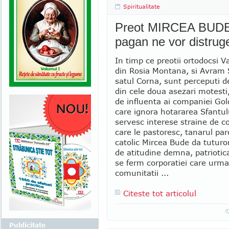
Spiritualitate
Preot MIRCEA BUDE - 
pagan ne vor distruge
In timp ce preotii ortodocsi Va
din Rosia Montana, si Avram 
satul Corna, sunt perceputi de
din cele doua asezari motest
de influenta ai companiei Gol
care ignora hotararea Sfantul
servesc interese straine de c
care le pastoresc, tanarul pa
catolic Mircea Bude da tutur
de atitudine demna, patrioti
se ferm corporatiei care urma
comunitatii ...
Citeste tot articolul
Publicitate