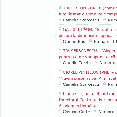
TUDOR ION ZDROB (comuna 
fi mulţumit e semn că e timpu
Camelia Starcescu
Num
GABRIEL PĂUN: "Situaţia păd
doi ani la dimensiuni apocalip
Ciprian Rus
Numarul 1
TIA ŞERBĂNESCU - "Alegeri
pentru că ne vor spune dacă 
Claudiu Tarziu
Numarul
VIOREL PINTILIUC (PNL) - p
"Nu-mi place risipa. Am învăţ
Camelia Starcescu
Num
Eminescu, pe telefonul mob
Directorul Centrului European
Academiei Române
Cristian Curte
Numarul