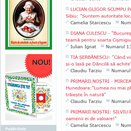
LUCIAN GLIGOR SCUMPU Pri
Sibiu: "Suntem autoritate lo
Camelia Starcescu
Num
DIANA CULESCU - "Bucureşt
teamă pentru soarta Cişmigiu
Iulian Ignat
Numarul 1
TIA ŞERBĂNESCU: "Când vin
şi-o lasă pe Dăncilă să achite
Claudiu Tarziu
Numarul
PRIMARII NOŞTRI - MIRCEA
Hunedoara:"Lumea nu mai plea
trăieşte în natură"
Claudiu Tarziu
Numarul
PRIMARII NOŞTRI: SILVIU P
oamenii ei de valoare!"
Camelia Starcescu
Num
Publicitate