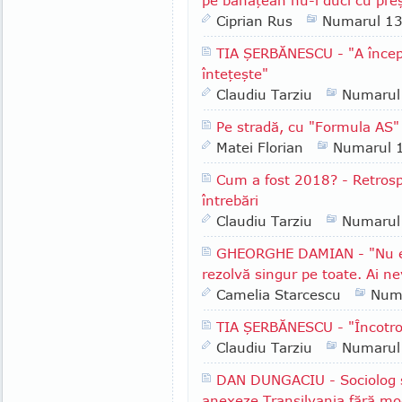
pe bănăţean nu-l duci cu pre
Ciprian Rus
Numarul 1
TIA ŞERBĂNESCU - "A începu
înteţeşte"
Claudiu Tarziu
Numarul
Pe stradă, cu "Formula AS" 
Matei Florian
Numarul 
Cum a fost 2018? - Retrospe
întrebări
Claudiu Tarziu
Numarul
GHEORGHE DAMIAN - "Nu e l
rezolvă singur pe toate. Ai ne
Camelia Starcescu
Num
TIA ŞERBĂNESCU - "Încotr
Claudiu Tarziu
Numarul
DAN DUNGACIU - Sociolog şi 
anexeze Transilvania fără mod