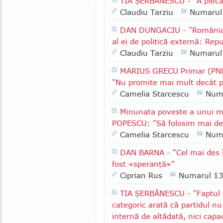
TIA ŞERBĂNESCU - "A pleca
Claudiu Tarziu
Numarul
DAN DUNGACIU - "România a
al ei de politică externă: Rep
Claudiu Tarziu
Numarul
MARIUS GRECU Primar (PNL)
"Nu promite mai mult decât p
Camelia Starcescu
Num
Minunata poveste a unui m
POPESCU: "Să folosim mai des
Camelia Starcescu
Num
DAN BARNA - "Cel mai des î
fost «speranţă»"
Ciprian Rus
Numarul 1
TIA ŞERBĂNESCU - "Faptul c
categoric arată că partidul nu
internă de altădată, nici capa