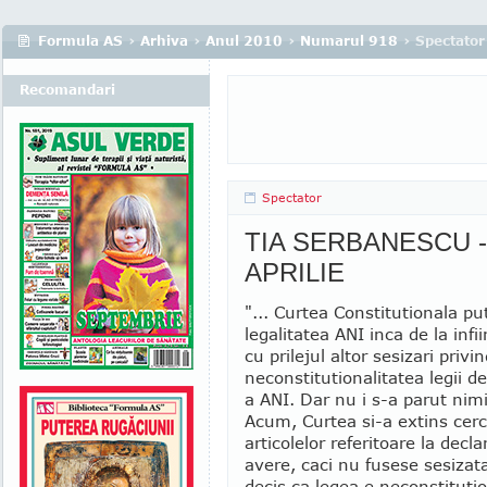
Formula AS
›
Arhiva
›
Anul 2010
›
Numarul 918
› Spectator
Recomandari
Spectator
TIA SERBANESCU - Ana
APRILIE
"... Curtea Constitutionala pu
legalitatea ANI inca de la infi
cu prilejul altor sesizari privi
neconstitutionalitatea legii d
a ANI. Dar nu i s-a parut nimi
Acum, Curtea si-a extins cerc
articolelor referitoare la decla
avere, caci nu fusese sesizata
decis ca legea e neconstitutio