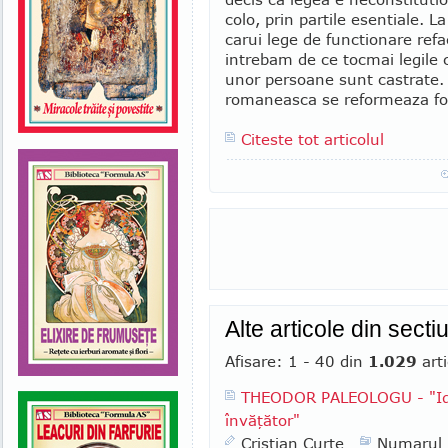
colo, prin partile esentiale. 
carui lege de functionare refac
intrebam de ce tocmai legile 
unor persoane sunt castrate. 
romaneasca se reformeaza foa
Citeste tot articolul
Alte articole din sect
Afisare: 1 - 40 din
1.029
arti
THEODOR PALEOLOGU - "Ide
învăţător"
Cristian Curte
Numarul