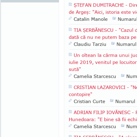
ŞTEFAN DUMITRACHE - Direc
de Argeş: "Aici, istoria este vi
Catalin Manole
Numaru
TIA ŞERBĂNESCU - "Cazul d
dată că nu ne putem baza pe in
Claudiu Tarziu
Numarul
Un oltean la cârma unui ju
iulie 2019, venitul pe locuito
sută"
Camelia Starcescu
Num
CRISTIAN LAZAROVICI - "Ne
contopire"
Cristian Curte
Numarul
ADRIAN FILIP IOVĂNESC - Pr
Hunedoara: "E bine să fii echil
Camelia Starcescu
Num