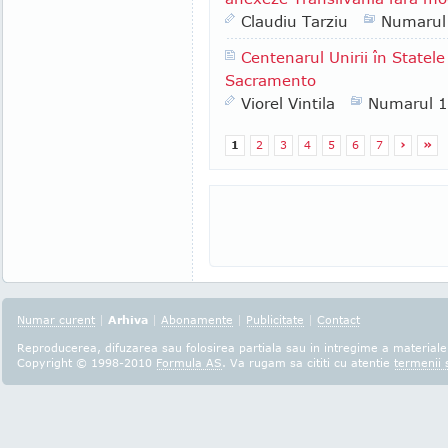
Claudiu Tarziu
Numarul
Centenarul Unirii în Statele
Sacramento
Viorel Vintila
Numarul 
1
2
3
4
5
6
7
›
»
Numar curent
|
Arhiva
|
Abonamente
|
Publicitate
|
Contact
Reproducerea, difuzarea sau folosirea partiala sau in intregime a materialel
Copyright © 1998-2010
Formula AS
. Va rugam sa cititi cu atentie
termenii s