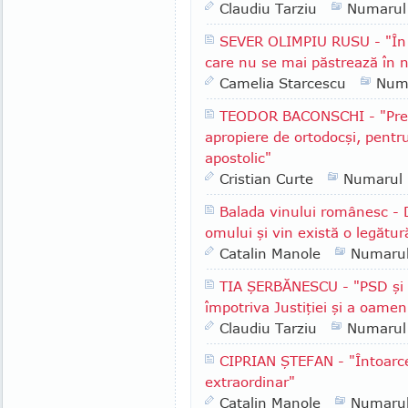
Claudiu Tarziu
Numarul
SEVER OLIMPIU RUSU - "În R
care nu se mai păstrează în n
Camelia Starcescu
Num
TEODOR BACONSCHI - "Presu
apropiere de ortodocşi, pentr
apostolic"
Cristian Curte
Numarul
Balada vinului românesc - 
omului şi vin există o legătur
Catalin Manole
Numaru
TIA ŞERBĂNESCU - "PSD şi A
împotriva Justiţiei şi a oameni
Claudiu Tarziu
Numarul
CIPRIAN ŞTEFAN - "Întoarce
extraordinar"
Catalin Manole
Numaru