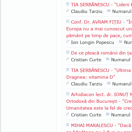
TIA ŞERBĂNESCU - "Lideri
Claudiu Tarziu
Numarul
Conf. Dr. AVRAM FIŢIU - "În
Europa nu a mai cunoscut un 
pământ pe timp de pace, cum
Ion Longin Popescu
Nu
De ce pleacă românii din ţ
Cristian Curte
Numarul
TIA ŞERBĂNESCU - "Ultima i
Dragnea: vitamina D"
Claudiu Tarziu
Numarul
Arhidiacon lect. dr. IONUŢ
Ortodoxă din Bucureşti - "Cre
Umanitatea este la fel de cre
Cristian Curte
Numarul
MIHAI MARALESCU - "Dacă i