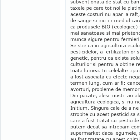
subventionata de stat cu bani
taxele pe care tot noi le plat
aceste costuri nu apar la raft,
de sange si nici in mediul car
ca produsele BIO (ecologice) 
mai sanatoase si mai prieteno
munca sigure pentru fermieri
Se stie ca in agricultura ecol
pesticidelor, a fertilizatorilor
genetic, pentru ca exista sol
culturilor si pentru a obtine 
toata lumea. In celelalte tipur
a fost asociata cu efecte nega
termen lung, cum ar fi: cance
avorturi, probleme de memorie
Din pacate, alesii nostri au 
agricultura ecologica, si nu n
Initium. Singura cale de a ne 
stropite cu acest pesticid sa 
care a fost tratat cu pesticid
putem decat sa intrebam comer
supermarket daca legumele, s
au fost tratate cu acest chimi