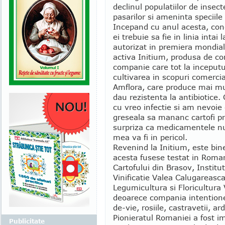
declinul populatiilor de insec
pasarilor si ameninta speciile 
Incepand cu anul acesta, con
ei trebuie sa fie in linia intai 
autorizat in premiera mondial
activa Initium, produsa de c
companie care tot la inceputu
cultivarea in scopuri comercia
Amflora, care produce mai mu
dau rezistenta la antibiotice.
cu vreo infectie si am nevoie
greseala sa mananc cartofi pra
surpriza ca medicamentele nu 
mea va fi in pericol.
Revenind la Initium, este bine
acesta fusese testat in Roman
Cartofului din Brasov, Institu
Vinificatie Valea Calugareasca
Legumicultura si Floricultura 
deoarece compania intentionea
de-vie, rosiile, castravetii, ar
Pionieratul Romaniei a fost im
Publicitate