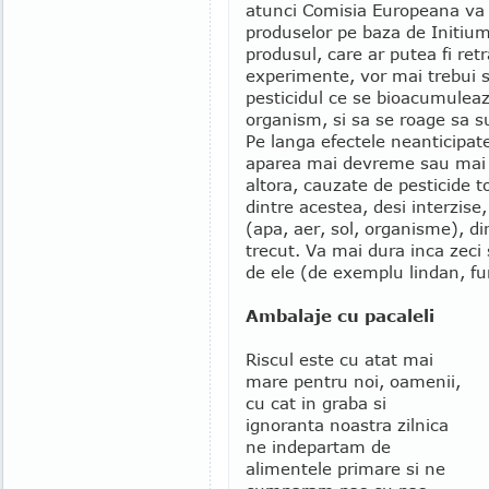
atunci Comisia Europeana va 
produselor pe baza de Initiu
produsul, care ar putea fi retr
experimente, vor mai trebui s
pesticidul ce se bioacumuleaza
organism, si sa se roage sa s
Pe langa efectele neanticipat
aparea mai devreme sau mai t
altora, cauzate de pesticide 
dintre acestea, desi interzise
(apa, aer, sol, organisme), din
trecut. Va mai dura inca zeci
de ele (de exemplu lindan, fu
Ambalaje cu pacaleli
Riscul este cu atat mai
mare pentru noi, oamenii,
cu cat in graba si
ignoranta noastra zilnica
ne indepartam de
alimentele primare si ne