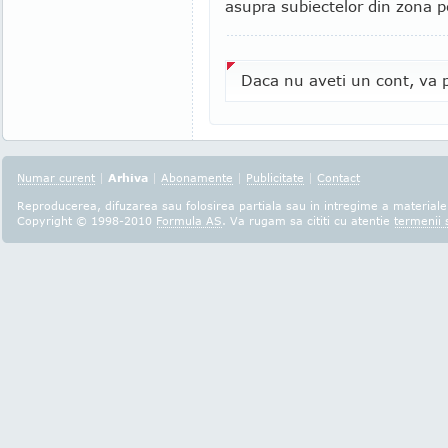
asupra subiectelor din zona po
Daca nu aveti un cont, va p
Numar curent
|
Arhiva
|
Abonamente
|
Publicitate
|
Contact
Reproducerea, difuzarea sau folosirea partiala sau in intregime a materialel
Copyright © 1998-2010
Formula AS
. Va rugam sa cititi cu atentie
termenii s