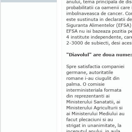
anului, tema principala de di
probabilitatii ca oamenii care
imbolnaveasca de cancer. Com
este sustinuta in declaratii 
Siguranta Alimentelor (EFSA)
EFSA nu isi bazeaza pozitia p
4 institute independente, car
2-3000 de subiecti, desi acest
"Diavolul" are doua nume:
Spre satisfactia companiei
germane, autoritatile
romane i-au ciugulit din
palma. O comisie
interministeriala formata
din reprezentanti ai
Ministerului Sanatatii, ai
Ministerului Agriculturii si
ai Ministerului Mediului au
facut plecaciuni si au
strigat in unanimitate, la
inceputul anului, in aula