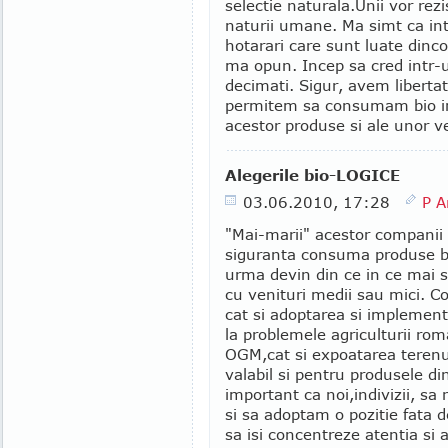
selectie naturala.Unii vor rez
naturii umane. Ma simt ca int
hotarari care sunt luate dinc
ma opun. Incep sa cred intr-
decimati. Sigur, avem libert
permitem sa consumam bio in c
acestor produse si ale unor ve
Alegerile bio-LOGICE
03.06.2010, 17:28
P A
"Mai-marii" acestor companii
siguranta consuma produse bio
urma devin din ce in ce mai 
cu venituri medii sau mici. C
cat si adoptarea si implement
la problemele agriculturii ro
OGM,cat si expoatarea terenur
valabil si pentru produsele d
important ca noi,indivizii, 
si sa adoptam o pozitie fata 
sa isi concentreze atentia si