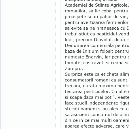
Academiei de Stiinte Agricol
romanilor, sa fie cobai pentru 
proaspete si un pahar de vin, 
pentru avertizarea fermierilor
sa evite sa ne hraneasca cu I
trebui stiut ca pesticidul van
luat, precum Diavolul, doua ch
Denumirea comerciala pentru 
baza de Initium folosit pentru
numeste Enervin, iar pentru c
tomate, castraveti si ceapa 
Zampro.
Surpriza este ca eticheta ali
consumatorii romani ca sunt 
trei ani, durata maxima pent
testarea pesticidelor. Cu alte 
si scapa daca mai poti". Vest
face studii independente rigu
sti cati oameni s-au ales cu c
sa asociem consumul de alime
din ce in ce mai multi oameni
aparea efecte adverse, care v