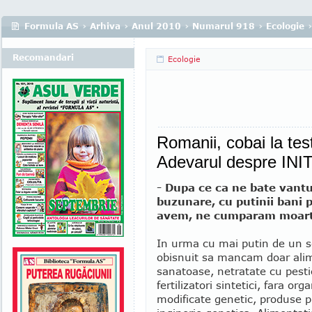
Formula AS
›
Arhiva
›
Anul 2010
›
Numarul 918
›
Ecologie
Recomandari
Ecologie
Romanii, cobai la tes
Adevarul despre INI
- Dupa ce ca ne bate vantu
buzunare, cu putinii bani p
avem, ne cumparam moart
In urma cu mai putin de un s
obisnuit sa mancam doar ali
sanatoase, netratate cu pesti
fertilizatori sintetici, fara or
modificate genetic, produse p