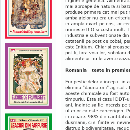
inginerie genetica. Alimentati
mai aproape de natura si baz
produse primare cat mai putin
ambalajelor nu era un criteriu
intampla exact pe dos, iar c
numeste BIO si costa mult. Tr
industriale subventionate din 
cetatenii pe post de cobai, p
este Initium. Chiar si proasp
pot fi, fara voia lor, sobolani
alimentelor nu le avertizeaza
Romania - teste in premie
Era pesticidelor a inceput in 
elimina "daunatorii" agricoli. 
aceste chimicale au fost auto
timpuriu. Este si cazul DDT-ul
ani, inainte sa fie interzis pe
ulterior ca este cancerigen. 
intrebare. 98% din cantitatea
dusmanii, ci si fiinte vii nevi
distrug biodiversitatea, reduc 