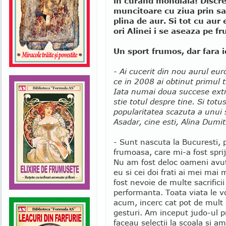
in curand mondiala! Discre
muncitoare cu ziua prin sal
plina de aur. Si tot cu aur 
ori Alinei i se aseaza pe f
Un sport frumos, dar fara i
- Ai cucerit din nou aurul eu
ce in 2008 ai obtinut primul t
Iata numai doua succese extr
stie totul despre tine. Si totu
popularitatea scazuta a unui 
Asadar, cine esti, Alina Dumi
- Sunt nascuta la Bucuresti, 
frumoasa, care mi-a fost sprij
Nu am fost deloc oameni avuti
eu si cei doi frati ai mei mai
fost nevoie de multe sacrifici
performanta. Toata viata le vo
acum, incerc cat pot de mult s
gesturi. Am inceput judo-ul pr
faceau selectii la scoala si a