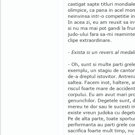
castigat sapte titluri mondial
olimpice, ca pana in acel mo
neinvinsa intr-o competitie in
In acea zi, eu am reusit sa in
si nu ma mai pot gandi la fr
judo-ului fara sa-mi reaminte
clipe extraordinare.
- Exista si un revers al medal
- Oh, sunt si multe parti grel
exemplu, un stagiu de canton
de-a dreptul istovitor. Antr
saltea. Facem inot, haltere, a
riscul foarte mare de accidenta
corpului. Eu am avut mari pr
genunchilor. Degetele sunt, 
mereu te dor sau le sucesti i
existe vreun judoka cu degetel
Pe de alta parte, toate sportu
performanta au parti grele c
sacrifica foarte mult timp, n