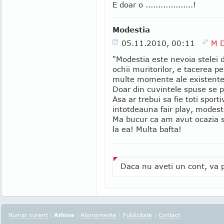
E doar o ...................!
Modestia
05.11.2010, 00:11
M 
"Modestia este nevoia stelei 
ochii muritorilor, e tacerea p
multe momente ale existente
Doar din cuvintele spuse se p
Asa ar trebui sa fie toti spor
intotdeauna fair play, modesti
Ma bucur ca am avut ocazia s
la ea! Multa bafta!
Daca nu aveti un cont, va p
Numar curent
|
Arhiva
|
Abonamente
|
Publicitate
|
Contact