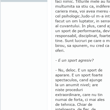
faci nimic. Titlurile mele au f
multumita sa stiu ca, indifer
cariera mea, voi avea mereu di
cel psihologic.
Judo-ul m-a int
facut un om luptator, in sens
al cuvantului. In plus, cand a
un sport de performanta, dev
responsabil, disciplinat, foar
tine. Sunt lucruri pe care o 
birou, sa spunem, nu cred ca 
oferi.
- E un sport agresiv?
- Nu, deloc. E un sport de
aparare. E un sport foarte
spectaculos, cand ajunge
la un anumit nivel; are
niste proceduri
extraordinare, care nu tin
numai de forta, ci mai ales
de tehnica. Chiar de
inteligenta, de fler, de