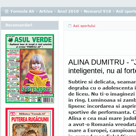
Formula AS
›
Arhiva
›
Anul 2010
›
Numarul 918
›
Asii sport
Recomandari
Asii sportului
ALINA DUMITRU - "Ju
inteligentei, nu al fort
Subtire si delicata, seama
degraba cu o adolescenta i
de liceu. Nu ti-o imaginezi
in ring. Luminoasa si zambi
lipsesc incordarea si aspr
sportive de performanta. C
Alina e cea mai mare judo
a avut-o Romania vreodata
mare a Europei, campioana