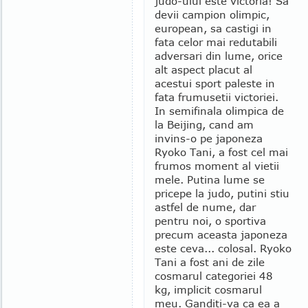
judo-ului este victoria! Sa
devii campion olimpic,
european, sa castigi in
fata celor mai redutabili
adversari din lume, orice
alt aspect placut al
acestui sport paleste in
fata frumusetii victoriei.
In semifinala olimpica de
la Beijing, cand am
invins-o pe japoneza
Ryoko Tani, a fost cel mai
frumos moment al vietii
mele. Putina lume se
pricepe la judo, putini stiu
astfel de nume, dar
pentru noi, o sportiva
precum aceasta japoneza
este ceva... colosal. Ryoko
Tani a fost ani de zile
cosmarul categoriei 48
kg, implicit cosmarul
meu. Ganditi-va ca ea a