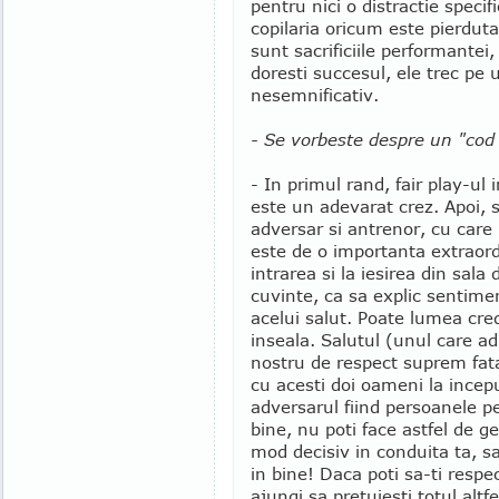
pentru nici o distractie specifi
copilaria oricum este pierdut
sunt sacrificiile performantei, 
doresti succesul, ele trec pe 
nesemnificativ.
- Se vorbeste despre un "cod 
- In primul rand, fair play-ul
este un adevarat crez. Apoi, 
adversar si antrenor, cu care 
este de o importanta extraord
intrarea si la iesirea din sal
cuvinte, ca sa explic sentim
acelui salut. Poate lumea cred
inseala. Salutul (unul care a
nostru de respect suprem fa
cu acesti doi oameni la inceput
adversarul fiind persoanele p
bine, nu poti face astfel de ge
mod decisiv in conduita ta, 
in bine! Daca poti sa-ti respe
ajungi sa pretuiesti totul altfe