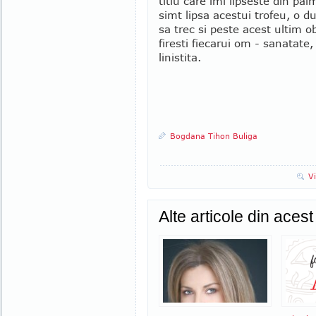
titlu care imi lipseste din pa
simt lipsa acestui trofeu, o d
sa trec si peste acest ultim ob
firesti fiecarui om - sanatate,
linistita.
Bogdana Tihon Buliga
V
Alte articole din aces