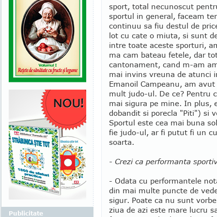
sport, total necunoscut pent
sportul in general, faceam ten
continuu sa fiu destul de pr
lot cu cate o miuta, si sunt de
intre toate aceste sporturi, 
ma cam bateau fetele, dar tot
cantonament, cand m-am ambi
mai invins vreuna de atunci 
Emanoil Campeanu, am avut m
mult judo-ul. De ce? Pentru 
mai sigura pe mine. In plus,
dobandit si porecla "Piti") s
Sportul este cea mai buna sol
fie judo-ul, ar fi putut fi un 
soarta.
- Crezi ca performanta sporti
- Odata cu performantele nota
din mai multe puncte de vede
sigur. Poate ca nu sunt vorbe
ziua de azi este mare lucru sa
Publicitate