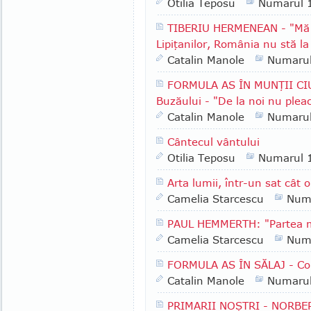
Otilia Teposu
Numarul 
TIBERIU HERMENEAN - "Mă b
Lipiţanilor, România nu stă la
Catalin Manole
Numaru
FORMULA AS ÎN MUNŢII CI
Buzăului - "De la noi nu plea
Catalin Manole
Numaru
Cântecul vântului
Otilia Teposu
Numarul 
Arta lumii, într-un sat cât 
Camelia Starcescu
Num
PAUL HEMMERTH: "Partea me
Camelia Starcescu
Num
FORMULA AS ÎN SĂLAJ - Com
Catalin Manole
Numaru
PRIMARII NOŞTRI - NORBERT