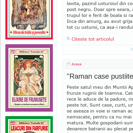
lavita, pazind usturoiul din co
post negru. Doar spre seara,
trupul lor e ferit de boala si 
Inca din amurg, au avut grija 
tot cu usturoi, ca asa-i randui
Citeste tot articolul
Acasa
"Raman case pustiite 
Peste satul meu din Muntii A
frunze ruginii de toamna. Ca
rece le aduce de la padure, ri
peste tot. Sunt case, curti, u
se aseaza in voie si raman ac
nemiscate, pentru ca nu mai 
matura. Multe gospodarii sunt
deoarece batranii au plecat 