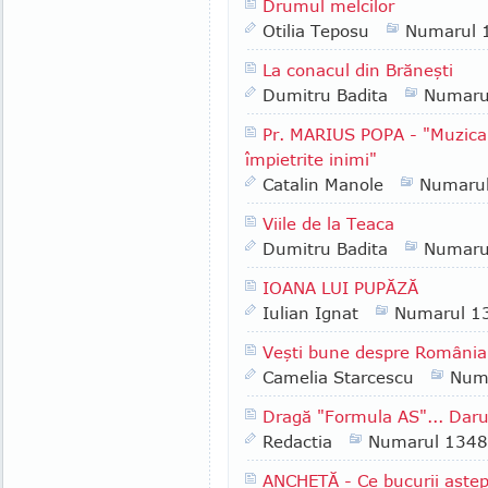
Drumul melcilor
Otilia Teposu
Numarul 
La conacul din Brăneşti
Dumitru Badita
Numaru
Pr. MARIUS POPA - "Muzica 
împietrite inimi"
Catalin Manole
Numaru
Viile de la Teaca
Dumitru Badita
Numaru
IOANA LUI PUPĂZĂ
Iulian Ignat
Numarul 1
Veşti bune despre România
Camelia Starcescu
Num
Dragă "Formula AS"... Daruri
Redactia
Numarul 1348
ANCHETĂ - Ce bucurii aştept