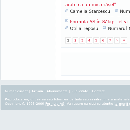
arate ca un mic orăşel"
Camelia Starcescu
Num
Formula AS în Sălaj: Lelea I
Otilia Teposu
Numarul 
1
2
3
4
5
6
7
›
»
Numar curent
|
Arhiva
|
Abonamente
|
Publicitate
|
Contact
Reproducerea, difuzarea sau folosirea partiala sau in intregime a materialel
Copyright © 1998-2009
Formula AS
. Va rugam sa cititi cu atentie
termenii s