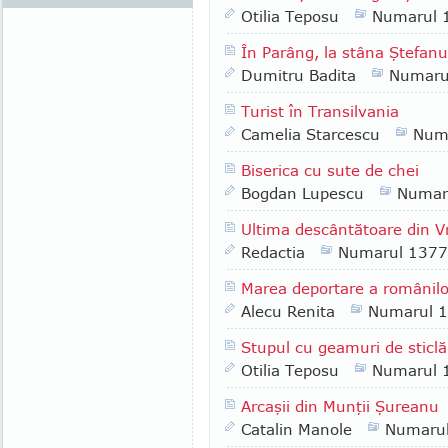
Otilia Teposu
Numarul 
În Parâng, la stâna Ştefanu
Dumitru Badita
Numaru
Turist în Transilvania
Camelia Starcescu
Num
Biserica cu sute de chei
Bogdan Lupescu
Numar
Ultima descântătoare din 
Redactia
Numarul 1377
Marea deportare a românilo
Alecu Renita
Numarul 
Stupul cu geamuri de sticlă
Otilia Teposu
Numarul 
Arcaşii din Munţii Şureanu
Catalin Manole
Numaru