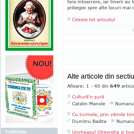
fara intoarcere, iar tinerii au
pribegiei spre alte locuri mai d
Citeste tot articolul
Alte articole din sect
Afisare: 1 - 40 din
649
artico
Cultură'n şură
Catalin Manole
Numaru
Cu turmele, prin vămile tim
Dumitru Badita
Numaru
Uncheaşul Gheorghe şi bus
Publicitate