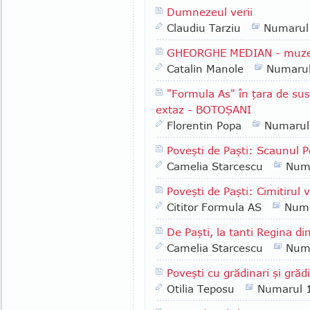
Dumnezeul verii
Claudiu Tarziu
Numarul
GHEORGHE MEDIAN - muzeogr
Catalin Manole
Numaru
"Formula As" în ţara de sus
extaz - BOTOŞANI
Florentin Popa
Numarul
Poveşti de Paşti: Scaunul Po
Camelia Starcescu
Num
Poveşti de Paşti: Cimitirul 
Cititor Formula AS
Numa
De Paşti, la tanti Regina di
Camelia Starcescu
Num
Poveşti cu grădinari şi grădi
Otilia Teposu
Numarul 