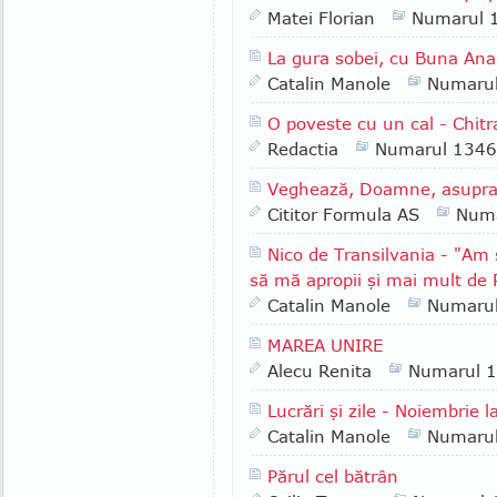
Matei Florian
Numarul 
La gura sobei, cu Buna Ana 
Catalin Manole
Numaru
O poveste cu un cal - Chitr
Redactia
Numarul 1346
Veghează, Doamne, asupra pă
Cititor Formula AS
Numa
Nico de Transilvania - "Am 
să mă apropii şi mai mult de
Catalin Manole
Numaru
MAREA UNIRE
Alecu Renita
Numarul 
Lucrări şi zile - Noiembrie l
Catalin Manole
Numaru
Părul cel bătrân