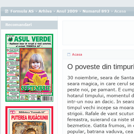
Formula AS
›
Arhiva
›
Anul 2009
›
Numarul 893
› Acasa
Recomandari
Acasa
O poveste din timpuri
30 noiembrie, seara de Santa
seara magica, in care cerul s
peste noi, pe pamant. E cum
hotarul timpului, momentul d
intr-un nou an dacic. In sear
timpul vechi incepe sa moara
strigoii. Rafale de vant scutur
fereastra, suierand ca niste st
bezmetice. Gatita frumos, in
popular, batrana vaduva, cea