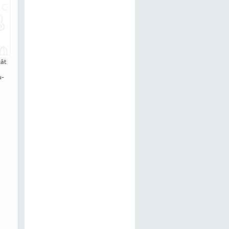
cât
u­