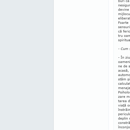
buri ca
ne­sigu
devine 
mijlocu
eliberaţ
Foarte 
sen­su­
că feri
tru oam
spiritu
- Cum 
- În zi
oamenil
ne de s
acasă, 
automo
stăm şi
calcula
menaje
Psiholo
zare me
tarea d
viaţă o
înstrăi
pe­ri­c
de­plin 
constr
înconjo