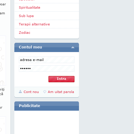
Doar
Spiritualitate
e am
Sub lupa
Terapii alternative
Zodiac
Contul meu
riţi
Cont nou
Am uitat parola
 că
l
Publicitate
ur