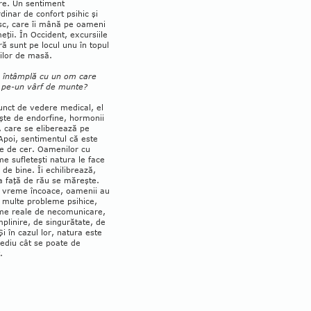
re. Un senti­ment
dinar de confort psihic şi
sc, care îi mână pe oameni
eţii. În Occident, ex­cursiile
ră sunt pe locul unu în topul
rilor de masă.
e întâmplă cu un om care
 pe-un vârf de munte?
unct de vedere medical, el
şte de en­dorfine, hormonii
ii, care se eliberează pe
Apoi, sentimentul că este
 de cer. Oa­me­nilor cu
e sufle­teşti natura le face
de bine. Îi echilibrează,
a faţă de rău se mă­reşte.
o vreme încoace, oamenii au
 multe probleme psi­hice,
­me reale de neco­muni­care,
plinire, de sin­gu­rătate, de
i în ca­zul lor, na­tura este
e­diu cât se poate de
.