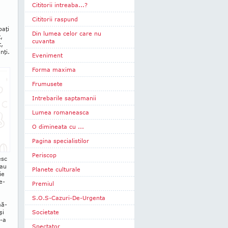
Cititorii intreaba...?
Cititorii raspund
paţi
Din lumea celor care nu
,
cuvanta
t,
nţi.
Eveniment
Forma maxima
Frumusete
Intrebarile saptamanii
Lumea romaneasca
O dimineata cu ...
Pagina specialistilor
Periscop
esc
 au
Planete culturale
ie
e­
Premiul
S.O.S-Cazuri-De-Urgenta
mă­
şi
Societate
i-a
Spectator