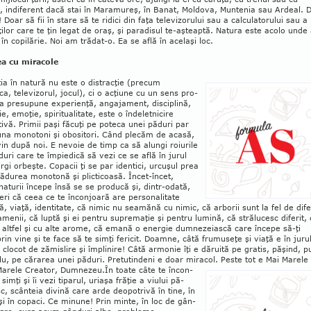
 indife­rent dacă stai în Ma­ra­mureş, în Banat, Mol­do­va, Muntenia sau Ardeal. 
 Doar să fii în stare să te ridici din faţa te­levizorului sau a calcula­to­rului sau a
uţilor care te ţin legat de oraş, şi pa­ra­­disul te-aşteaptă. Na­­tu­ra este acolo un­d
în copilă­rie. Noi am tră­dat-o. Ea se află în ace­laşi loc.
a cu miracole
a în natură nu este o dis­trac­ţie (pre­cum
a, tele­vi­zo­rul, jocul), ci o acţiune cu un sens pro­­
 presupune ex­pe­rienţă, an­ga­­ja­ment, dis­ci­pli­nă,
ie, emo­ţie, spiri­tua­­litate, este o în­de­let­ni­cire
ivă. Pri­mii paşi fă­cuţi pe poteca unei păduri par
­­una mo­­­notoni şi obositori. Când ple­căm de acasă,
le vin după noi. E ne­voie de timp ca să alungi roiurile
duri care te îm­piedică să vezi ce se află în ju­rul
gi or­beş­te. Co­pacii ţi se par iden­tici, urcu­şul prea
du­rea mo­no­tonă şi plic­­ticoa­să. Încet-în­cet,
a­tu­rii în­­cepe însă se se pro­ducă şi, dintr-odată,
eri că ceea ce te încon­joa­ră are perso­na­litate
ă, via­ţă, iden­ti­tate, că nimic nu sea­mă­nă cu ni­mic, că arbo­rii sunt la fel de di­fe
a­me­nii, că luptă şi ei pentru supre­ma­ţie şi pen­tru lumină, că strălu­cesc diferit,
ră altfel şi cu alte arome, că ema­nă o energie dumne­zeiască care începe să-ţi
rin vine şi te face să te simţi fericit. Doamne, câ­tă fru­mu­seţe şi via­ţă e în ju­ru
clocot de zămislire şi îm­pli­nire! Câtă ar­mo­nie îţi e dă­­ruită pe gratis, păşind, p
lu, pe că­rarea unei păduri. Pretutindeni e doar mi­racol. Peste tot e Mai Ma­rele
arele Crea­­­tor, Dum­­ne­zeu.
În toate câte te încon­
i simţi şi îi vezi ti­parul, uriaşa fră­ţie a viu­lui pă­
, scân­teia di­vi­­nă care arde deo­po­trivă în tine, în
şi în co­paci. Ce minune! Prin minte, în loc de gân­