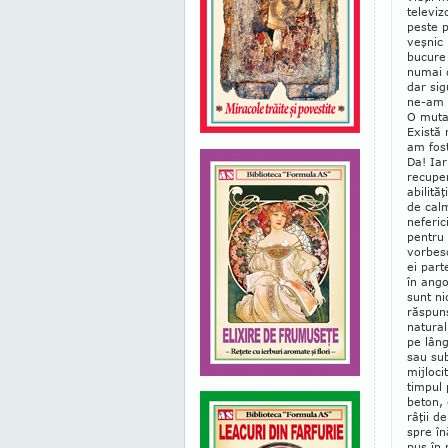
te­le­v
peste p
veşnic 
bucure 
numai d
dar si­
ne-am ru
O mutaţ
Există 
am fost
Da! Iar
recu­pe
abilităţ
de calm
nefe­ri
pentru 
vorbesc
ei par­
în ango
sunt ni
răs­pun
na­tu­ra
pe lâng
sau sub
mij­loc
timpul 
beton, 
râţii de
spre în
pus în m