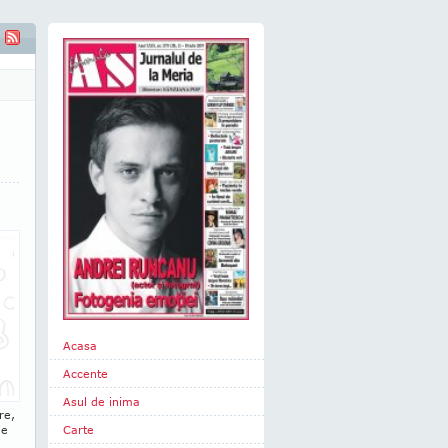
Acasa
Accente
Asul de inima
re,
le
Carte
: