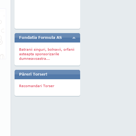
Fundatia Formula AS
Batranii singuri, bolnavii, orfanii
asteapta sponsorizarile
dumneavoastra...
Păreri Torser!
Recomandari Torser