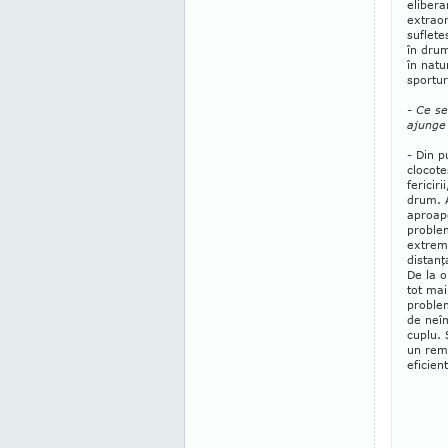
elibera
extraor
suflete
în drum
în natu
spor­tu
- Ce s
ajunge
- Din p
clocote
fericir
drum. 
aproape
problem
extrem 
distanţ
De la 
tot mai
pro­ble
de neîm
cuplu. Ş
un re­m
eficient