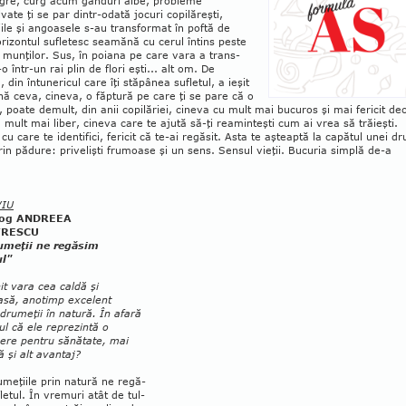
­gre, curg acum gânduri albe, pro­bleme
vate ţi se par din­tr-odată jocuri copi­lăreşti,
ile şi an­goa­sele s-au transformat în poftă de
orizontul su­fle­tesc seamănă cu ce­rul întins pes­te
 mun­ţilor. Sus, în poiana pe care vara a trans­
o într-un rai plin de flori eşti... alt om. De
din în­­tu­­nericul care îţi stăpânea su­fle­tul, a ieşit
nă ce­va, cine­va, o făptură pe care ţi se pare că o
, poate de­mult, din anii copilă­riei, cineva cu mult mai bu­cu­ros şi mai fericit de
u mult mai liber, cineva care te ajută să-ţi rea­min­­­teşti cum ai vrea să trăieşti.
u care te iden­­tifici, fericit că te-ai regăsit. Asta te aşteaptă la ca­­pătul unei dr
rin pădure: pri­velişti frumoase şi un sens. Sensul vie­ţii. Bucuria sim­plă de-a
VIU
log ANDREEA
TRESCU
umeţii ne regăsim
ul"
it vara cea caldă şi
să, ano­timp excelent
drumeţii în na­tură. În afară
ul că ele reprezintă o
ere pen­tru sănătate, mai
ă şi alt avantaj?
umeţiile prin natură ne re­gă­
letul. În vremuri atât de tul­