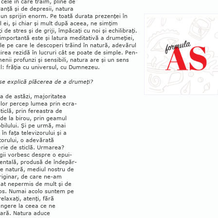
 cele în care trăim, pline de
ranţă şi de de­presii, na­tura
un sprijin enorm. Pe toată durata pre­zen­ţei în
l ei, şi chiar şi mult du­pă aceea, ne simţim
i de stres şi de griji, îm­păcaţi cu noi şi echili­braţi.
im­por­tantă este şi latura meditativă a dru­meţiei,
rile pe care le descoperi trăind în natură, adevărul
­cirea rezidă în lucruri cât se poate de sim­ple. Pen­
enii profunzi şi sensibili, natura are şi un sens
al: frăţia cu universul, cu Dum­­ne­zeu.
se explică plăcerea de a drumeţi?
ua de astăzi, majoritatea
or per­cep lumea prin ecra­
ticlă, prin fereastra de
de la birou, prin geamul
bilului. Şi pe urmă, mai
 în faţa televizorului şi a
torului, o adevă­rată
rie de sticlă. Urmarea?
gii vor­­besc despre o epui­
ntală, produsă de înde­păr­
e natură, mediul nostru de
riginar, de care ne-am
nat nepermis de mult şi de
ulos. Numai acolo suntem pe
relaxaţi, atenţi, fără
ângere la ceea ce ne
ară. Na­­tura aduce