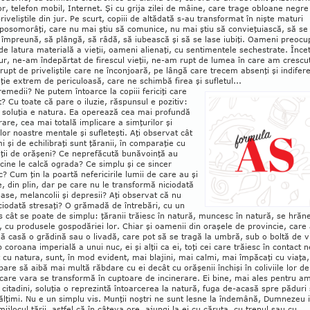
izor, telefon mo­­bil, Internet. Şi cu gri­ja zilei de mâine, care trage obloane ne­gre
riveliştile din jur. Pe scurt, co­piii de altădată s-au trans­format în niş­te maturi
poso­mo­râţi, care nu mai ştiu să co­munice, nu mai ştiu să con­­vie­ţu­iască, să se
îm­preună, să plân­gă, să râdă, să iu­bească şi să se lase iu­biţi. Oameni preo­cu­
e latura materială a vieţii, oa­meni alie­naţi, cu sen­ti­men­tele seches­tra­te. Încet
gur, ne-am înde­păr­tat de firescul vieţii, ne-am rupt de lumea în care am crescu
pt de prive­liş­ti­le care ne în­con­joară, pe lân­gă care tre­cem ab­senţi şi in­di­fe­re
ie ex­trem de peri­cu­loa­să, care ne schimbă firea şi su­fletul...
remedii? Ne putem întoarce la copiii fericiţi care
? Cu toate că pa­re o ilu­zie, răspunsul e po­zitiv:
 soluţia e natura. Ea ope­rează cea mai pro­­fundă
rare, cea mai totală impli­care a sim­ţu­rilor şi
ilor noas­­tre mentale şi sufleteşti. Aţi ob­­ser­vat cât
i şi de echilibraţi sunt ţă­ra­nii, în com­paraţie cu
­ciţii de orăşeni? Ce ne­pre­făcută bunăvoinţă au
cine le calcă ograda? Ce sim­plu şi ce sincer
? Cum ţin la poartă nefe­ri­cirile lu­mii de care au şi
te, din plin, dar pe care nu le transformă niciodată
ase, melan­colii şi depre­sii? Aţi observat că nu
cio­dată stresaţi? O gră­madă de întrebări, cu un
s cât se poate de sim­plu: ţăranii trăiesc în natură, muncesc în natură, se hră­n
l, cu pro­dusele gospo­dă­riei lor. Chiar şi oa­me­nii din oraşele de pro­vin­cie, ca­re
ă casă o gră­­dină sau o liva­dă, care pot să se tragă la um­bră, sub o boltă de v
 co­­roana im­perială a unui nuc, ei şi alţii ca ei, toţi cei care tră­iesc în contact n
it cu natura, sunt, în mod evi­dent, mai blajini, mai calmi, mai împăcaţi cu via­ţa,
pare să aibă mai multă răbdare cu ei de­cât cu oră­şe­nii închişi în co­li­viile lor de
care vara se trans­formă în cup­toare de inci­ne­rare. Ei bine, mai ales pen­tru a
 cita­dini, soluţia o repre­zin­tă în­toar­ce­rea la natură, fuga de-acasă spre păduri 
ăl­ţimi. Nu e un sim­plu vis. Munţii noştri ne sunt lesne la în­de­mâ­nă, Dum­nezeu 
ijlocul ţă­rii, ast­fel că în câteva ore, ajungi la ei cu căruţa, cu tre­­nul sau cu