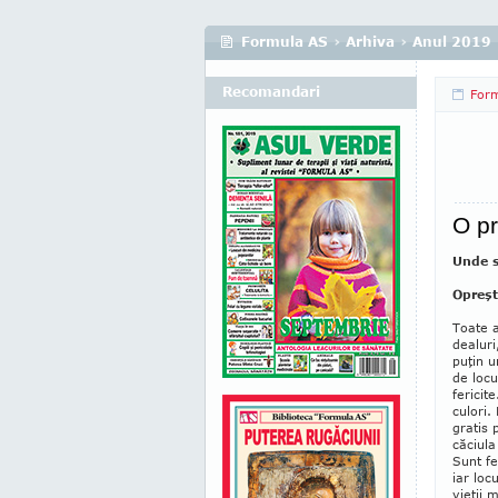
Formula AS
›
Arhiva
›
Anul 2019
Recomandari
For
O pr
Unde s
Opreşt
Toate a
dealuri
puţin u
de locur
fericit
culori.
gra­tis
că­ciula
Sunt fe
iar locu
vieţii m