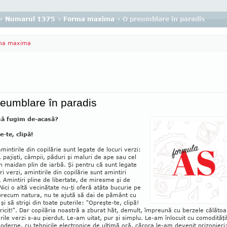
›
Numarul 1375
›
Forma maxima
› O preumblare în paradis
ma maxima
eumblare în paradis
ă fugim de-acasă?
e-te, clipă!
mintirile din copilărie sunt legate de locuri verzi:
, pajişti, câmpii, păduri şi ma­luri de ape sau cel
n maidan plin de iarbă. Şi pentru că sunt le­gate
i verzi, amin­­tirile din copilărie sunt amin­tiri
e. Amin­tiri pline de libertate, de mi­resme şi de
 Nici o altă vecinătate nu-ţi oferă atâ­ta bucurie pe
 pre­cum natura, nu te ajută să dai de pământ cu
 şi să strigi din toate puterile: "Opreş­te-te, clipă!
ri­cit!". Dar copilăria noastră a zburat hăt, demult, împreună cu ber­ze­le călătoa
rile verzi s-au pier­dut. Le-am ui­tat, pur şi sim­plu. Le-am în­locuit cu co­mo­dităţi
o­­derne, cu teh­nicile elec­tronice de ultimă oră, că­rora le-am de­v­e­nit prizonieri