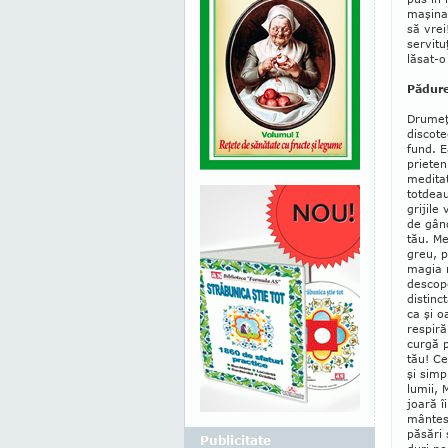
maşina,
să vrei!
ser­vi­t
lăsat-o 
Pădure
Drumeţi
discotec
fund. Ea
prie­te­n
meditat
tot­dea
gri­ji­
de gân­
tău. Mer
greu, pă
magia n
des­cop
distinct
ca şi o
res­pi­
curgă p
tău! Ce 
şi simp
lumii, M
joa­ră î
mân­tesc
păsări 
Publicitate