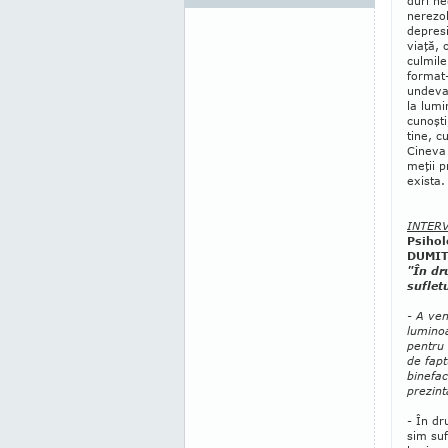
duri ne
nerezol
depresi
viaţă, 
culmile
format-
undeva, 
la lumi
cunoşti
tine, c
Cineva c
meţii p
exista.
INTER
Psiho
DUMI
"În dr
suflet
- A ven
luminoa
pentru 
de fapt
binefac
prezint
- În dr
sim suf