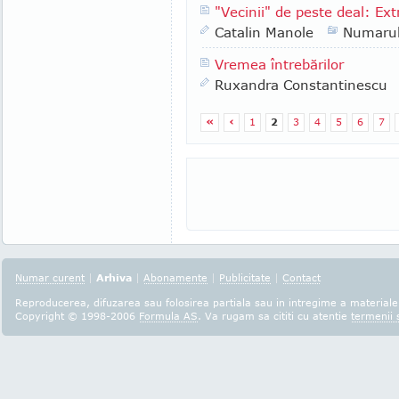
"Vecinii" de peste deal: Extr
Catalin Manole
Numaru
Vremea întrebărilor
Ruxandra Constantinescu
«
‹
1
2
3
4
5
6
7
Numar curent
|
Arhiva
|
Abonamente
|
Publicitate
|
Contact
Reproducerea, difuzarea sau folosirea partiala sau in intregime a materialel
Copyright © 1998-2006
Formula AS
. Va rugam sa cititi cu atentie
termenii s