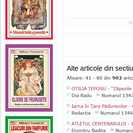
Alte articole din sect
Afisare: 41 - 80 din
902
arti
OTILIA ŢEPOSU - "Zăpezile c
Dia Radu
Numarul 134
Iarna în Ţara Pădurenilor - 
Redactia
Numarul 1346
ATLETUL CENTENARULUI -
Dumitru Badita
Numaru