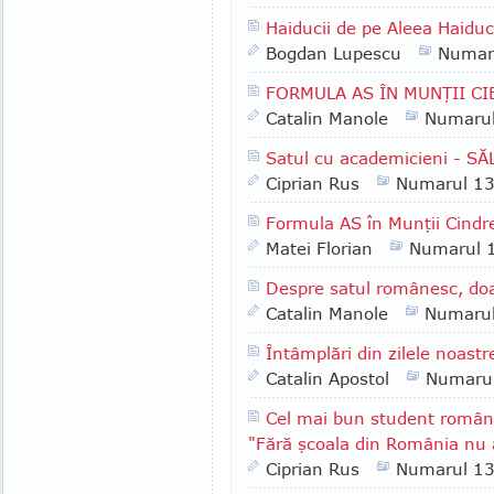
Haiducii de pe Aleea Haiduc
Bogdan Lupescu
Numar
FORMULA AS ÎN MUNŢII CIBIN
Catalin Manole
Numaru
Satul cu academicieni - SĂ
Ciprian Rus
Numarul 1
Formula AS în Munţii Cindre
Matei Florian
Numarul 
Despre satul românesc, doar
Catalin Manole
Numaru
Întâmplări din zilele noastr
Catalin Apostol
Numaru
Cel mai bun student româ
"Fără şcoala din România nu a
Ciprian Rus
Numarul 1