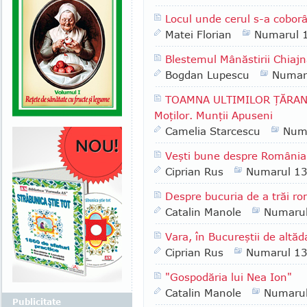
Locul unde cerul s-a cobor
Matei Florian
Numarul 
Blestemul Mânăstirii Chiaj
Bogdan Lupescu
Numar
TOAMNA ULTIMILOR ŢĂRANI: S
Moţilor. Munţii Apuseni
Camelia Starcescu
Num
Veşti bune despre România 
Ciprian Rus
Numarul 1
Despre bucuria de a trăi r
Catalin Manole
Numaru
Vara, în Bucureştii de altă
Ciprian Rus
Numarul 1
"Gospodăria lui Nea Ion"
Catalin Manole
Numaru
Publicitate