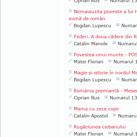
Ciprian Rus
Numarul 1
Nemaiauzita poveste a lui
inimă de român
Bogdan Lupescu
Numar
Federi. A doua cădere din R
Catalin Manole
Numaru
Povestea unui munte - P
Matei Florian
Numarul 
Magie şi istorie în nordul 
Bogdan Lupescu
Numar
România premiantă - Meseri
Ciprian Rus
Numarul 1
Mama cu zece copii
Catalin Apostol
Numaru
Rugăciunea ciobanului
Matei Florian
Numarul 