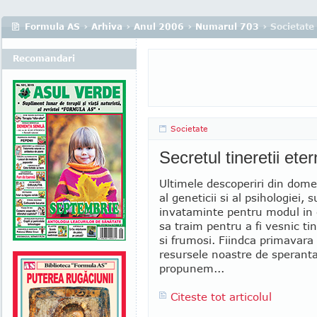
Formula AS
›
Arhiva
›
Anul 2006
›
Numarul 703
› Societate
Recomandari
Societate
Secretul tineretii ete
Ultimele descoperiri din dome
al geneticii si al psihologiei, 
invataminte pentru modul in 
sa traim pentru a fi vesnic tin
si frumosi. Fiindca primavara 
resursele noastre de speranta 
propunem...
Citeste tot articolul