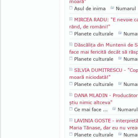
moară"
Asul de inima
Numarul
MIRCEA RADU: "E nevoie ca
rând, de români!"
Planete culturale
Numar
Dăscăliţa din Muntenii de
face mai fericită decât să răs
Planete culturale
Numar
SILVIA DUMITRESCU - "Copil
moară niciodată!"
Planete culturale
Numar
DANA MLADIN - Producător 
ştiu nimic altceva"
Ce mai face ...
Numarul
LAVINIA GOSTE - interpretă 
Maria Tănase, dar eu nu vrea
Planete culturale
Numar