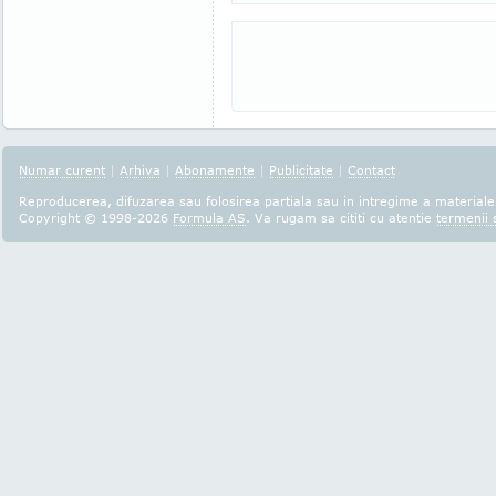
Numar curent
|
Arhiva
|
Abonamente
|
Publicitate
|
Contact
Reproducerea, difuzarea sau folosirea partiala sau in intregime a materialel
Copyright © 1998-2026
Formula AS
. Va rugam sa cititi cu atentie
termenii s