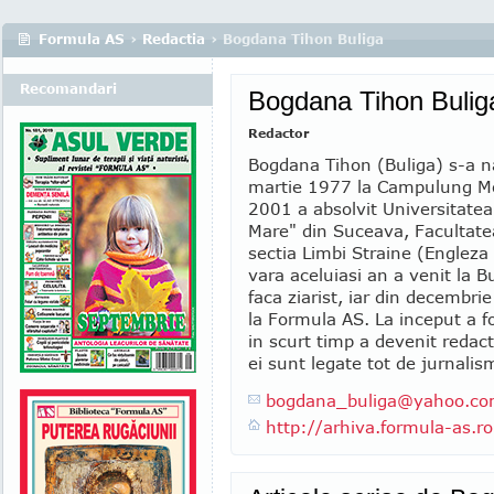
Formula AS
›
Redactia
› Bogdana Tihon Buliga
Recomandari
Bogdana Tihon Bulig
Redactor
Bogdana Tihon (Buliga) s-a n
martie 1977 la Campulung M
2001 a absolvit Universitatea
Mare" din Suceava, Facultatea
sectia Limbi Straine (Engleza
vara aceluiasi an a venit la B
faca ziarist, iar din decembri
la Formula AS. La inceput a fo
in scurt timp a devenit redact
ei sunt legate tot de jurnalism,
bogdana_buliga
@
yahoo.c
http://arhiva.formula-as.ro