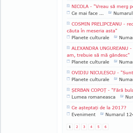
NICOLA - "Vreau să merg pe
Ce mai face ...
Numarul
COSMIN PRELIPCEANU - redac
căuta în meseria asta"
Planete culturale
Numar
ALEXANDRA UNGUREANU - "D
am, trebuie să mă gândesc"
Planete culturale
Numar
OVIDIU NICULESCU - "Sunt 
Planete culturale
Numar
ŞERBAN COPOŢ - "Fără bula t
Lumea romaneasca
Nu
Ce aşteptaţi de la 2017?
Eveniment
Numarul 12
1
2
3
4
5
6