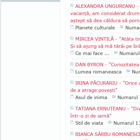
ALEXANDRA UNGUREANU - "A
vacanţă, am considerat drumeţ
aştept să dea căldura să porne
Planete culturale
Numar
MIRCEA VINTILĂ - "Atâta ti
Şi să ajung să mă târâi pe br
Ce mai face ...
Numarul
DAN BYRON - "Curiozitatea
Lumea romaneasca
Nu
IRINA PĂCURARIU - "Orice a
de a atrage poveşti"
Asul de inima
Numarul
TATIANA ERNUŢEANU - "Drag
într-o zi de iarnă"
Stil de viata
Numarul 1
BIANCA SÂRBU ROMANESCU -