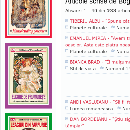
Articole scrise de Bo
Afisare: 1 - 40 din
233
artico
TIBERIU ALBU - "Spune cât
Planete culturale
Numar
EMANUEL MIREA - "Avem tre
oaselor. Asta este piatra noa
Planete culturale
Numar
BIANCA BRAD - "Îi mulţume
Stil de viata
Numarul 1
ANDI VASLUIANU - "Să fii fe
Lumea romaneasca
Nu
DAN BORDEIANU - "Ştiu sig
tâmplar"