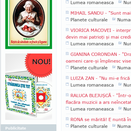
Lumea romaneasca
Nu
MIHAIL SANDU - "Sunt mai
Planete culturale
Numar
VIORICA MACOVEI - interpr
devin mai patrioţi şi mai cred
Lumea romaneasca
Nu
GIANINA CORONDAN - "Dragi
oameni care-şi împlinesc vise
Planete culturale
Numar
LUIZA ZAN - "Nu mi-e frică
Lumea romaneasca
Nu
RALUCA BLEJUŞCĂ - "Într-o 
flacăra muzicii a ars neînceta
Lumea romaneasca
Nu
RONA se mărită! E nuntă în
Planete culturale
Numar
Publicitate