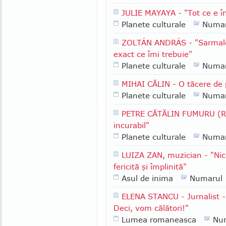
JULIE MAYAYA - "Tot ce e î
Planete culturale
Numar
ZOLTÁN ANDRÁS - "Sarmalel
exact ce îmi trebuie"
Planete culturale
Numar
MIHAI CĂLIN - O tăcere de 
Planete culturale
Numar
PETRE CĂTĂLIN FUMURU (Rea
incurabil"
Planete culturale
Numar
LUIZA ZAN, muzician - "Nici
fericită şi împlinită"
Asul de inima
Numarul
ELENA STANCU - Jurnalist -
Deci, vom călători!"
Lumea romaneasca
Nu