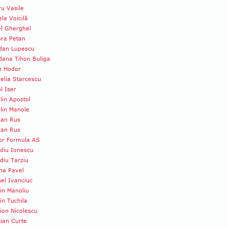
u Vasile
la Voicilă
l Gherghel
ra Petan
dan Lupescu
ana Tihon Buliga
n Hodor
lia Starcescu
l Iser
lin Apostol
lin Manole
ian Rus
ian Rus
tor Formula AS
diu Ionescu
diu Tarziu
na Pavel
el Ivanciuc
in Manoliu
in Tuchila
ion Nicolescu
tian Curte