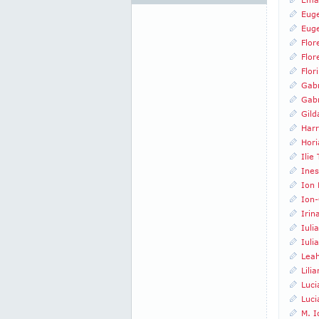
Euge
Euge
Flor
Flor
Flor
Gabr
Gabr
Gild
Harr
Hori
Ilie
Ines
Ion 
Ion-
Irin
Iuli
Iuli
Leah
Lili
Luci
Luci
M. I