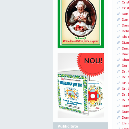
Cris
Cris
Dan
Dan
Dan
Deli
Dia
Dian
Dinc
Dinc
Din
Dori
Dr. 
Dr. 
Dr. 
Dr. 
Dr. 
Dr. 
Dumi
Dumi
Dumi
Elen
Publicitate
Ema