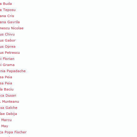
ia Buda
ia Teposu
ana Cris
ana Gavrila
nescu Nicolae
us Chivu
ius Gabor
ius Oprea
us Petrescu
i Florian
ei Grama
ania Papadache
ea Peia
ea Peia
la Baciu
ica Dusan
. Munteanu
asa Galche
lae Dabija
a Marcu
a May
ca Popa Fischer