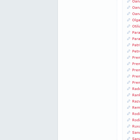
Oan
Oan
Oana
Olg
Otil
Para
Par
Patr
Petr
Pren
Pre
Pren
Pre
Pre
Rad
Ran
Raz
Rem
Rodi
Rod
Rux
San
San