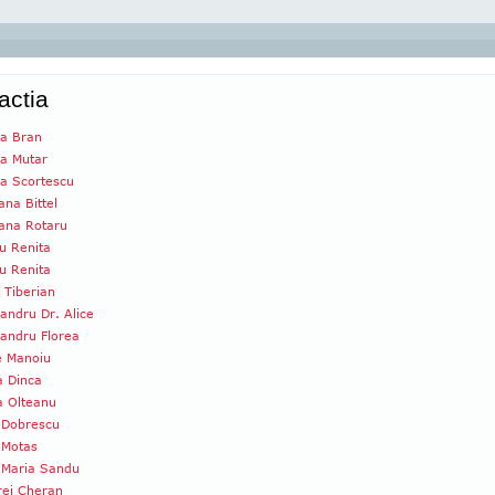
actia
na Bran
a Mutar
a Scortescu
ana Bittel
ana Rotaru
u Renita
u Renita
 Tiberian
andru Dr. Alice
andru Florea
e Manoiu
a Dinca
a Olteanu
 Dobrescu
 Motas
 Maria Sandu
rei Cheran