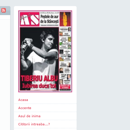
Acasa
Accente
Asul de inima
Cititorii intreaba...?