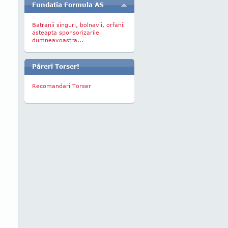
Fundatia Formula AS
Batranii singuri, bolnavii, orfanii
asteapta sponsorizarile
dumneavoastra...
Păreri Torser!
Recomandari Torser