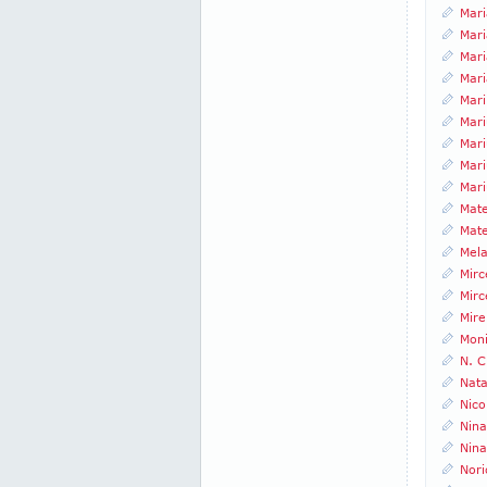
Mar
Mar
Mari
Mari
Mari
Mari
Mar
Mar
Mari
Mate
Mat
Mel
Mirc
Mirc
Mire
Mon
N. C
Nat
Nico
Nin
Nin
Nori