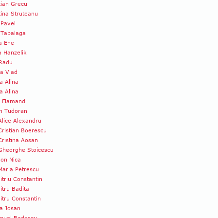
tian Grecu
tina Struteanu
 Pavel
 Tapalaga
a Ene
a Hanzelik
 Radu
a Vlad
a Alina
a Alina
u Flamand
n Tudoran
Alice Alexandru
Cristian Boerescu
Cristina Aosan
Gheorghe Stoicescu
Ion Nica
Maria Petrescu
triu Constantin
tru Badita
tru Constantin
a Josan
nuel Badescu