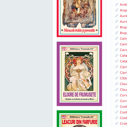
Andr
Ange
Aure
Auro
Bog
Bogd
Cali
Came
Caro
Cata
Cata
Cipr
Cipr
Citi
Clau
Clau
Cori
Corn
Cost
Cost
Cost
Cris