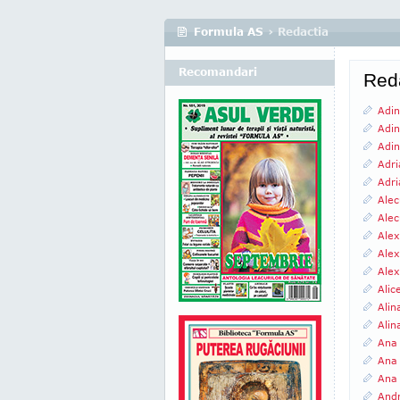
Formula AS
› Redactia
Recomandari
Red
Adi
Adin
Adin
Adri
Adri
Alec
Alec
Alex
Alex
Alex
Alic
Alin
Alin
Ana
Ana
Ana
And