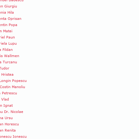
n Giurgiu
nia Hila
enta Oprisan
entin Popa
in Matei
iel Paun
iela Lupu
a Fildan
is Wallmen
a Turcanu
 Tudor
 Hristea
Longin Popescu
Costin Manoliu
a Petrescu
a Vlad
an Ignat
u Dr. Nicolae
ana Ursu
an Horescu
an Renita
onescu Ionescu