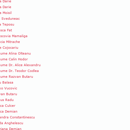
a Darie
a Darie
 Moisil
a Sveduneac
ia Teposu
sca Fat
ascovia Mamaliga
icia Mitrache
e Cojocariu
ume Alina Olteanu
nume Calin Hodor
ume Dr. Alice Alexandru
nume Dr. Teodor Codlea
nume Razvan Butaru
u Balasa
ko Vucovic
van Butaru
us Radu
ca Culcer
ica Demian
andra Constantinescu
da Anghelescu
ziana Demian