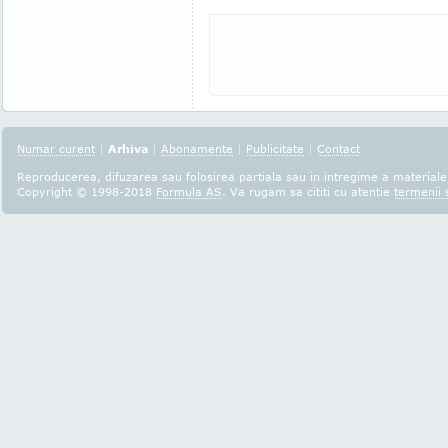
Numar curent
|
Arhiva
|
Abonamente
|
Publicitate
|
Contact
Reproducerea, difuzarea sau folosirea partiala sau in intregime a materialel
Copyright © 1998-2018
Formula AS
. Va rugam sa cititi cu atentie
termenii s