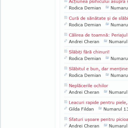
Acţiunea psihicului asupra 
Rodica Demian
Numaru
Cură de sănătate şi de slăb
Rodica Demian
Numaru
Călirea de toamnă: Periajul
Andrei Cheran
Numarul
Slăbiţi fără chinuri!
Rodica Demian
Numaru
Slăbitul e bun, dar menţine
Rodica Demian
Numaru
Neplăcerile ochilor
Andrei Cheran
Numarul
Leacuri rapide pentru piele,
Gilda Fildan
Numarul 1
Sfaturi uşoare pentru picioa
Andrei Cheran
Numarul