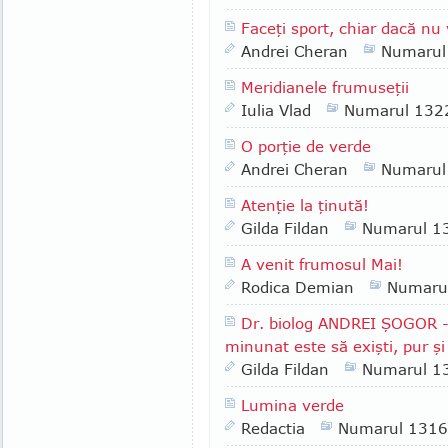
Faceţi sport, chiar dacă nu 
Andrei Cheran
Numarul
Meridianele frumuseţii
Iulia Vlad
Numarul 132
O porţie de verde
Andrei Cheran
Numarul
Atenţie la ţinută!
Gilda Fildan
Numarul 1
A venit frumosul Mai!
Rodica Demian
Numaru
Dr. biolog ANDREI ŞOGOR - 
minunat este să exişti, pur şi
Gilda Fildan
Numarul 1
Lumina verde
Redactia
Numarul 1316