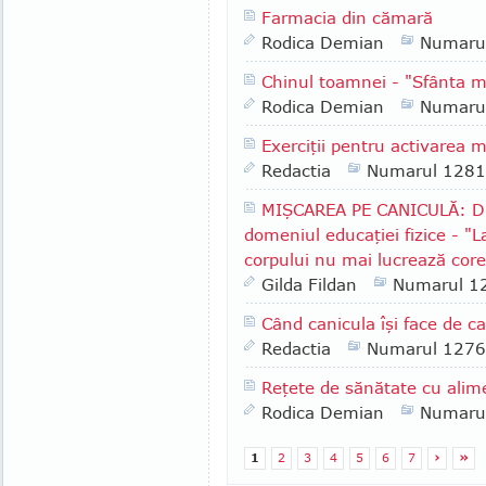
Farmacia din cămară
Rodica Demian
Numaru
Chinul toamnei - "Sfânta 
Rodica Demian
Numaru
Exerciţii pentru activarea m
Redactia
Numarul 1281
MIŞCAREA PE CANICULĂ: Dr.
domeniul educaţiei fizice - "L
corpului nu mai lucrează core
Gilda Fildan
Numarul 1
Când canicula îşi face de c
Redactia
Numarul 1276
Reţete de sănătate cu alime
Rodica Demian
Numaru
1
2
3
4
5
6
7
›
»