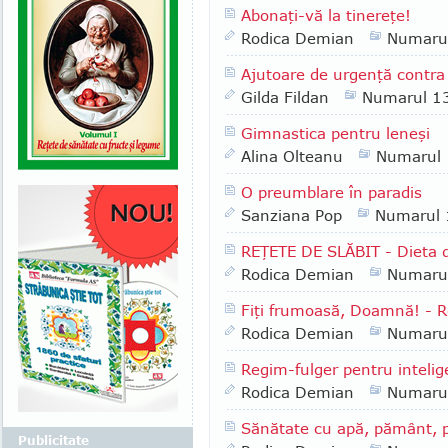
Abonaţi-vă la tinereţe!
Rodica Demian
Numaru
Ajutoare de urgenţă contra 
Gilda Fildan
Numarul 1
Gimnastica pentru leneşi
Alina Olteanu
Numarul
O preumblare în paradis
Sanziana Pop
Numarul
REŢETE DE SLĂBIT - Dieta de
Rodica Demian
Numaru
Fiţi frumoasă, Doamnă! - Re
Rodica Demian
Numaru
Regim-fulger pentru intelig
Rodica Demian
Numaru
Sănătate cu apă, pământ, pă
Publicitate