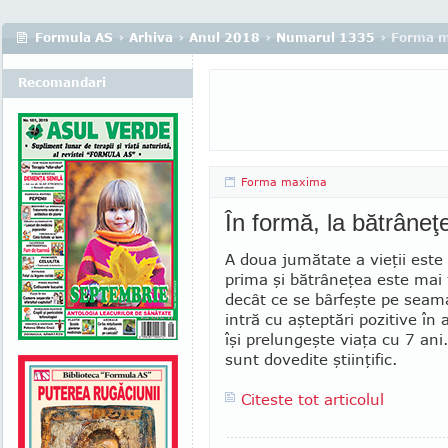
Formula AS
›
Arhiva
›
Anul 2018
›
Numarul 1335
› Forma 
Recomandari
Forma maxima
În formă, la bătrâneţ
A doua jumătate a vieţii est
prima şi bătrâneţea este mai
decât ce se bârfeşte pe sea­ma
intră cu aşteptări pozi­tive în 
îşi prelungeşte viaţa cu 7 ani.
sunt dovedite ştiinţific.
Citeste tot articolul