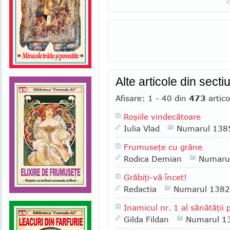
Alte articole din sec
Afisare: 1 - 40 din
473
artico
Roşiile vindecătoare
Iulia Vlad
Numarul 138
Frumuseţe cu grâne
Rodica Demian
Numaru
Grăbiţi-vă încet!
Redactia
Numarul 1382
Inamicul nr. 1 al sănătăţii
Gilda Fildan
Numarul 1