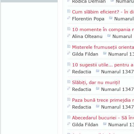
Rodica Demian
Numaru
Cum slăbim eficient? - în d
Florentin Popa
Numarul
10 momente în compania n
Alina Olteanu
Numarul
Misterele frumuseţii orienta
Gilda Fildan
Numarul 1
10 sugestii utile... pentru 
Redactia
Numarul 1347
Slăbiţi, dar nu muriţi!
Redactia
Numarul 1347
Paza bună trece primejdia 
Redactia
Numarul 1347
Abecedarul bucuriei - Să în
Gilda Fildan
Numarul 1