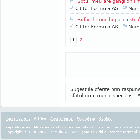
"Soţul meu are ganglionii m
Cititor Formula AS
Numa
"Sufăr de rinichi polichistici
Cititor Formula AS
Numa
1
2
Sugestiile oferite prin raspuns
sfatul unui medic specialist. A
Numar curent
|
Arhiva
|
Abonamente
|
Publicitate
|
Contact
Reproducerea, difuzarea sau folosirea partiala sau in intregime a materialel
Copyright © 1998-2018
Formula AS
. Va rugam sa cititi cu atentie
termenii s