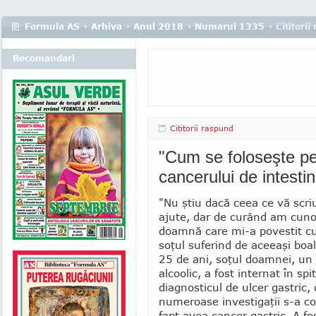
Formula AS
›
Arhiva
›
Anul 2018
›
Numarul 1335
› Cititori
Recomandari
Cititorii raspund
"Cum se foloseşte petr
cancerului de intesti
"Nu ştiu dacă ceea ce vă scri
ajute, dar de curând am cuno
doamnă care mi-a povestit cu
soţul suferind de aceeaşi boa
25 de ani, soţul doamnei, un 
alcoolic, a fost internat în spi
diagnos­ticul de ulcer gastric,
numeroase inves­tigaţii s-a c
fapt avea cancer gastric. A fos