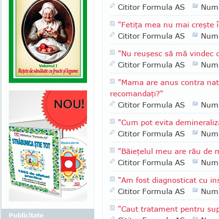
Cititor Formula AS
Numa
"Fetiţa mea nu mai creşte î
Cititor Formula AS
Numa
"Nu reuşesc să mă vindec 
Cititor Formula AS
Numa
"Mama are anus contra natur
recomandaţi?"
Cititor Formula AS
Numa
"Cum pot evita demineraliza
Cititor Formula AS
Numa
"Băieţelul meu are rău de 
Cititor Formula AS
Numa
"Am fost diagnosticat cu in
Cititor Formula AS
Numa
"Caut tratament pentru sup
Publicitate