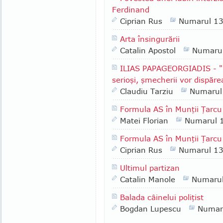
Ferdinand
Ciprian Rus
Numarul 1
Arta însingurării
Catalin Apostol
Numaru
ILIAS PAPAGEORGIADIS - "Î
serioşi, şmecherii vor dispăre
Claudiu Tarziu
Numarul
Formula AS în Munţii Ţarcu
Matei Florian
Numarul 
Formula AS în Munţii Ţarcu 
Ciprian Rus
Numarul 1
Ultimul partizan
Catalin Manole
Numaru
Balada câinelui poliţist
Bogdan Lupescu
Numar