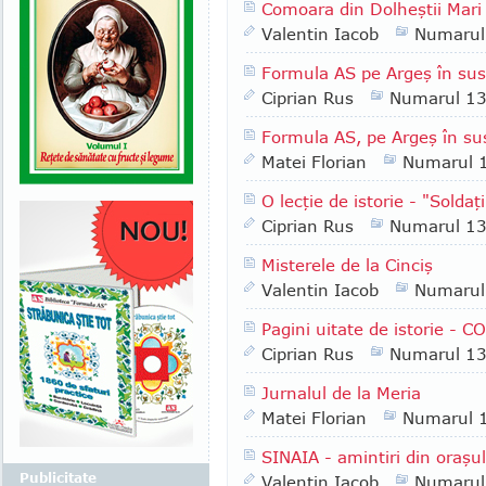
Comoara din Dolheştii Mari
Valentin Iacob
Numarul
Formula AS pe Argeş în sus 
Ciprian Rus
Numarul 1
Formula AS, pe Argeş în su
Matei Florian
Numarul 
O lecţie de istorie - "Soldaţ
Ciprian Rus
Numarul 1
Misterele de la Cinciş
Valentin Iacob
Numarul
Pagini uitate de istorie -
Ciprian Rus
Numarul 1
Jurnalul de la Meria
Matei Florian
Numarul 
SINAIA - amintiri din oraşul
Publicitate
Valentin Iacob
Numarul