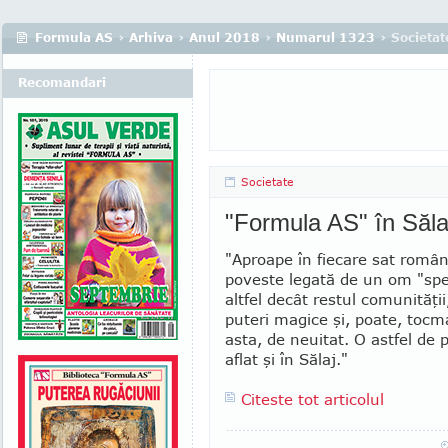
Formula AS
›
Arhiva
›
Anul 2018
›
Numarul 1323
› Societat
Recomandari
Societate
"Formula AS" în Sălaj 
"Aproape în fiecare sat român
poveste legată de un om "spec
altfel decât restul comunităţii
puteri magice şi, poate, tocm
asta, de neuitat. O astfel de
aflat şi în Sălaj."
Citeste tot articolul