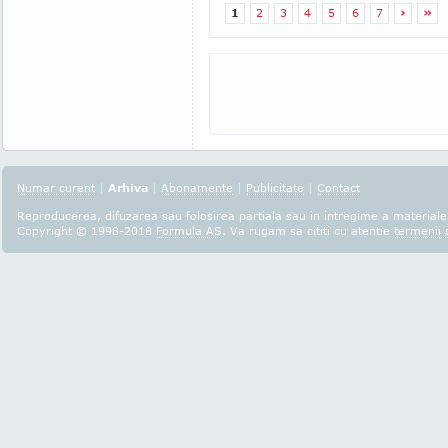
1
2
3
4
5
6
7
›
»
Numar curent
|
Arhiva
|
Abonamente
|
Publicitate
|
Contact
Reproducerea, difuzarea sau folosirea partiala sau in intregime a materialel
Copyright © 1998-2018
Formula AS
. Va rugam sa cititi cu atentie
termenii s