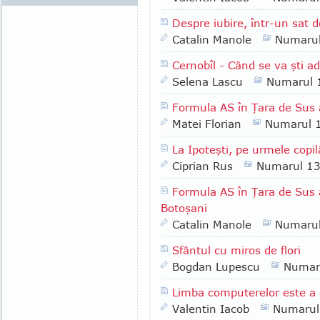
Despre iubire, într-un sat d
Catalin Manole
Numaru
Cernobîl - Când se va şti a
Selena Lascu
Numarul 
Formula AS în Ţara de Sus a
Matei Florian
Numarul 
La Ipoteşti, pe urmele copi
Ciprian Rus
Numarul 1
Formula AS în Ţara de Sus a
Botoşani
Catalin Manole
Numaru
Sfântul cu miros de flori
Bogdan Lupescu
Numar
Limba computerelor este a 
Valentin Iacob
Numarul