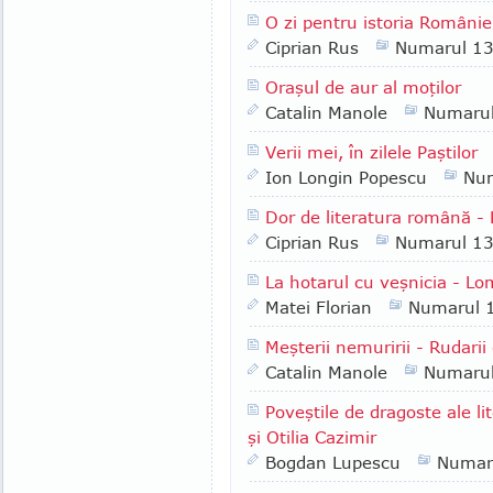
O zi pentru istoria Românie
Ciprian Rus
Numarul 1
Oraşul de aur al moţilor
Catalin Manole
Numaru
Verii mei, în zilele Paştilor
Ion Longin Popescu
Nu
Dor de literatura română -
Ciprian Rus
Numarul 1
La hotarul cu veşnicia - Lo
Matei Florian
Numarul 
Meşterii nemuririi - Rudarii
Catalin Manole
Numaru
Poveştile de dragoste ale l
şi Otilia Cazimir
Bogdan Lupescu
Numar