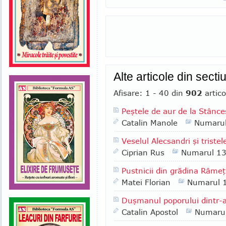
Alte articole din sect
Afisare: 1 - 40 din
902
artico
Peştele de aur de la Stânce
Catalin Manole
Numaru
Veselul Alecsandri şi tristele
Ciprian Rus
Numarul 1
Pustnicii din grădina Râmeţ
Matei Florian
Numarul 
Duşmanul poporului dintr-
Catalin Apostol
Numaru