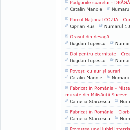
Podgoriile soarelui - DRĂG
Catalin Manole
Numaru
Parcul Naţional COZIA - Cu
Ciprian Rus
Numarul 1
Oraşul din desagă
Bogdan Lupescu
Numar
Doi pentru eternitate - Cr
Bogdan Lupescu
Numar
Poveşti cu aur şi aurari
Catalin Manole
Numaru
Fabricat în România - Misteru
murate din Milişăuţii Sucevei
Camelia Starcescu
Num
Fabricat în România - Ciorb
Camelia Starcescu
Num
Povestea unei iubiri interzi