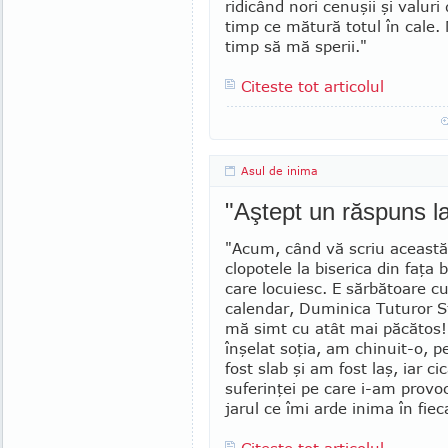
ridicând nori cenuşii şi valuri
timp ce mătură totul în cale.
timp să mă sperii."
Citeste tot articolul
Asul de inima
"Aştept un răspuns l
"Acum, când vă scriu această
clo­potele la biserica din faţa 
care locuiesc. E sărbătoare cu
calendar, Duminica Tuturor Sfi
mă simt cu atât mai păcătos
înşelat soţia, am chinuit-o, 
fost slab şi am fost laş, iar cic
suferinţei pe care i-am pro­vo
jarul ce îmi arde inima în fiec