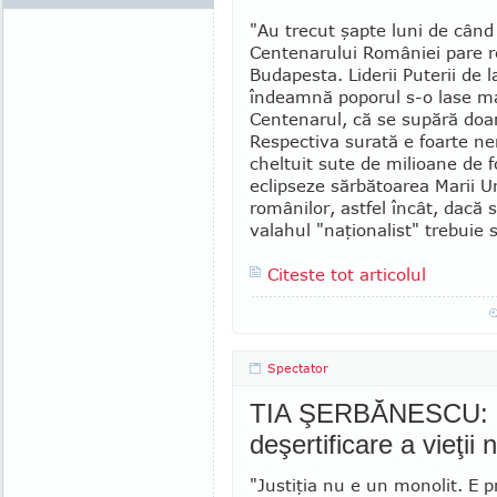
"Au trecut şapte luni de când
Cente­na­rului României pare r
Budapesta. Liderii Pu­terii de 
îndeamnă poporul s-o lase ma
Centenarul, că se supără do
Res­­pectiva surată e foarte n
cheltuit sute de mi­­­lioane de f
eclipseze sărbătoarea Marii Un
românilor, astfel încât, dacă 
va­lahul "naţionalist" trebuie 
Citeste tot articolul
Spectator
TIA ŞERBĂNESCU: "
deşertificare a vieţii 
"Justiţia nu e un monolit. E p