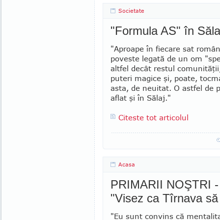
Societate
"Formula AS" în Sălaj 
"Aproape în fiecare sat român
poveste legată de un om "spec
altfel decât restul comunităţii
puteri magice şi, poate, tocm
asta, de neuitat. O astfel de
aflat şi în Sălaj."
Citeste tot articolul
Acasa
PRIMARII NOŞTRI 
"Visez ca Tîrnava să
"Eu sunt convins că mentalit