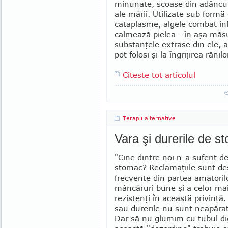
minunate, scoase din adâncuri
ale mării. Utilizate sub formă
cataplasme, algele combat infl
calmează pielea - în aşa măsu
substanţele extrase din ele, a
pot folosi şi la îngrijirea rănilo
Citeste tot articolul
Terapii alternative
Vara şi durerile de s
"Cine dintre noi n-a suferit d
stomac? Reclamaţiile sunt de
frecvente din par­tea amatoril
mâncăruri bu­ne şi a celor ma
rezistenţi în această privinţă.
sau durerile nu sunt neapăra
Dar să nu glumim cu tubul dig