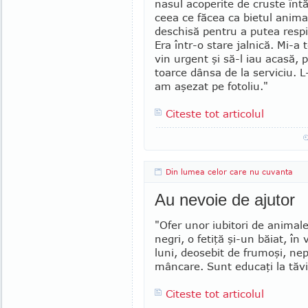
nasul acoperite de cruste întă
ceea ce făcea ca bietul anima
deschisă pentru a putea res­p
Era într-o stare jalnică. Mi-a t
vin urgent şi să-l iau acasă, 
toarce dânsa de la serviciu. L
am aşe­zat pe fotoliu."
Citeste tot articolul
Din lumea celor care nu cuvanta
Au nevoie de ajutor
"Ofer unor iubitori de animale 
negri, o fetiţă şi-un băiat, în
luni, deosebit de frumoşi, nep
mâncare. Sunt educaţi la tăvi
Citeste tot articolul