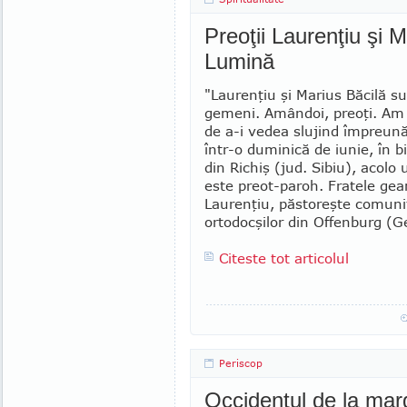
Preoţii Laurenţiu şi Ma
Lumină
"Laurenţiu şi Marius Băcilă su
gemeni. Amândoi, preoţi. Am
de a-i vedea slujind împreună 
într-o duminică de iunie, în b
din Richiş (jud. Sibiu), acolo
este preot-paroh. Fratele ge
Laurenţiu, păstoreşte comuni
ortodocşilor din Offenburg (
Citeste tot articolul
Periscop
Occidentul de la marg