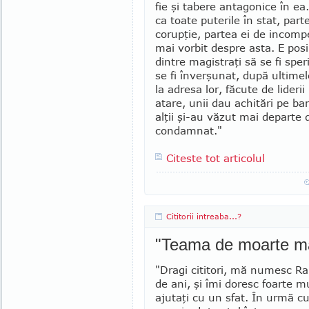
fie şi tabere antagonice în ea. 
ca toate pu­terile în stat, part
corupţie, partea ei de in­com­p
mai vorbit despre asta. E posib
din­tre magistraţi să se fi speri
se fi înver­şunat, după ultime
la adresa lor, făcute de lideri
atare, unii dau achitări pe ba
alţii şi-au văzut mai departe
condamnat."
Citeste tot articolul
Cititorii intreaba...?
"Teama de moarte mă
"Dragi cititori, mă numesc R
de ani, şi îmi doresc foarte 
ajutaţi cu un sfat. În urmă cu