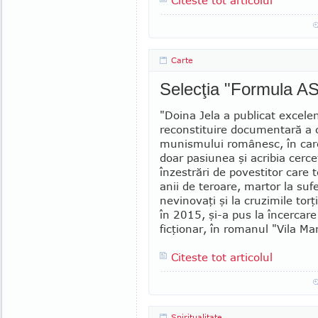
Citeste tot articolul
Carte
Selecţia "Formula AS
"Doina Jela a publicat excel
reconstituire documentară a 
mu­nis­mului românesc, în ca
doar pa­siu­nea şi acribia cerce
înzestrări de povestitor care t
anii de teroare, mar­tor la suf
nevinovaţi şi la cruzimile torţi
în 2015, şi-a pus la încercare
ficţionar, în romanul "Vila Mar­
Citeste tot articolul
Spiritualitate