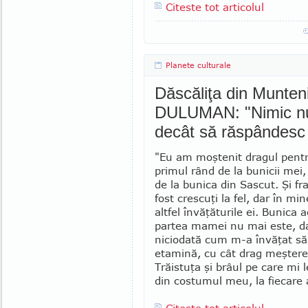
Citeste tot articolul
Planete culturale
Dăscăliţa din Munten
DULUMAN: "Nimic nu 
decât să răspândesc 
"Eu am moştenit dragul pentru
primul rând de la bunicii mei,
de la bunica din Sascut. Şi fr
fost crescuţi la fel, dar în mi
altfel învăţăturile ei. Bunica 
partea mamei nu mai este, da
nicio­dată cum m-a învăţat să
etamină, cu cât drag meşterea 
Trăistuţa şi brâul pe care mi l
din cos­tumul meu, la fie­care 