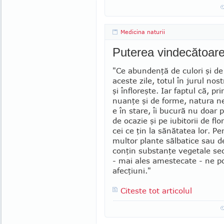
Medicina naturii
Puterea vindecătoare 
"Ce abundenţă de culori şi de 
aceste zile, totul în jurul nos­t
şi înfloreşte. Iar fap­tul că, pr
nuanţe şi de forme, na­tu­ra n
e în stare, îi bu­cură nu doar p
de ocazie şi pe iubitorii de flori
cei ce ţin la să­nătatea lor. Pen
multor plante săl­ba­tice sau 
con­ţin sub­stan­ţe vege­ta­le s
- mai ales ames­tecate - ne 
afec­ţiuni."
Citeste tot articolul