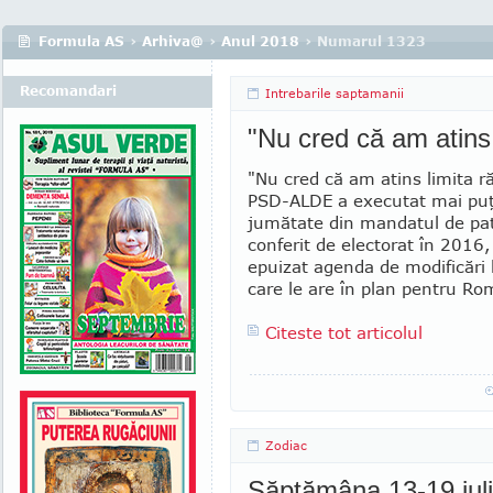
Formula AS
›
Arhiva@
›
Anul 2018
› Numarul 1323
Recomandari
Intrebarile saptamanii
"Nu cred că am atins 
"Nu cred că am atins limita ră
PSD-ALDE a executat mai puţ
jumătate din mandatul de pat
conferit de electorat în 2016,
epuizat agenda de modificări l
care le are în plan pentru Ro
Citeste tot articolul
Zodiac
Săptămâna 13-19 iul