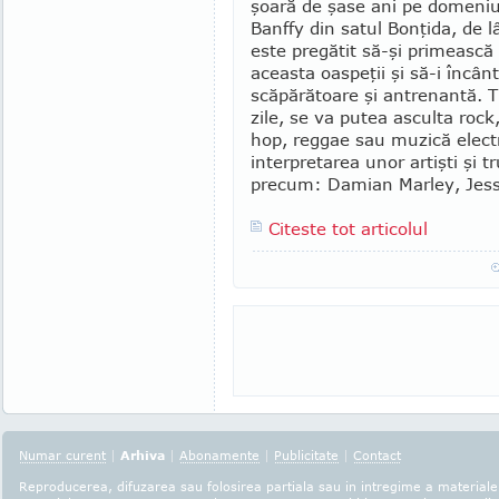
şoa­ră de şase ani pe domeniu
Banffy din satul Bonţida, de l
este pregătit să-şi primească 
aceasta oaspeţii şi să-i încâ
scăpărătoare şi antrenantă. T
zile, se va putea asculta rock,
hop, reggae sau muzică electr
inter­pretarea unor artişti şi 
precum: Da­mian Marley, Jess
Citeste tot articolul
Numar curent
|
Arhiva
|
Abonamente
|
Publicitate
|
Contact
Reproducerea, difuzarea sau folosirea partiala sau in intregime a materialel