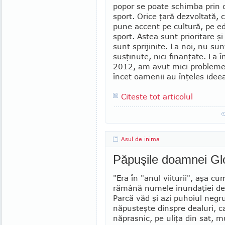
popor se poate schimba prin c
sport. Orice ţară dezvoltată, ci
pune accent pe cultură, pe ed
sport. Astea sunt prioritare şi
sunt spri­ji­nite. La noi, nu sun
susţinute, nici fi­nanţate. La î
2012, am avut mici pro­bleme,
în­cet oamenii au înţe­les idee
Citeste tot articolul
Asul de inima
Păpuşile doamnei Gl
"Era în "anul viiturii", aşa cu
ră­mână numele inundaţiei de
Parcă văd şi azi puhoiul neg
năpus­teş­te dinspre dealuri, 
năprasnic, pe uli­ţa din sat, m