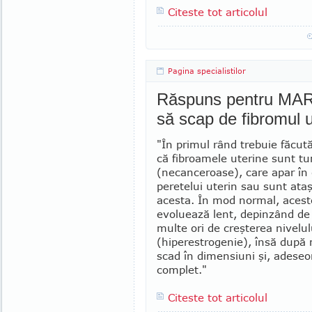
Citeste tot articolul
Pagina specialistilor
Răspuns pentru MARI
să scap de fibromul ut
"În primul rând trebuie făcută
că fibroamele uterine sunt t
(necanceroase), care apar în
peretelui uterin sau sunt ata
acesta. În mod nor­mal, acest
evoluează lent, depinzând de
multe ori de creşterea nivelul
(hiperestrogenie), însă dup
scad în dimensiuni şi, adeseor
complet."
Citeste tot articolul