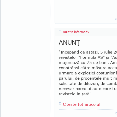
Buletin informativ
ANUNŢ
"Începând de astăzi, 5 iulie 2
revistelor "For­mu­la AS" şi "A
majorează cu 75 de bani. Am
constrânşi către măsura acea
urmare a ex­plo­ziei costurilor h
parului, de procentele mult m
solicitate de difu­zori, de comb
nece­sar parcului auto care tr
revistele în ţară"
Citeste tot articolul