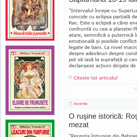
"Intervalul începe cu SuperL
coin­ci­de cu eclipsa parţială 
Rac. Este o eclip­­să a cărei en
confruntă cu cea a pla­netei P
atare, semnifică o puternică î
emoţională şi posibile conflicte
legate de bani. La nivel macr
des­pre adevăruri despre cond
pot să iasă la suprafaţă şi car
declanşeze ac­ţiuni dirijate de
Citeste tot articolul
Accente
O ruşine istorică: R
mezat
"Recenta întrunire din Bahra