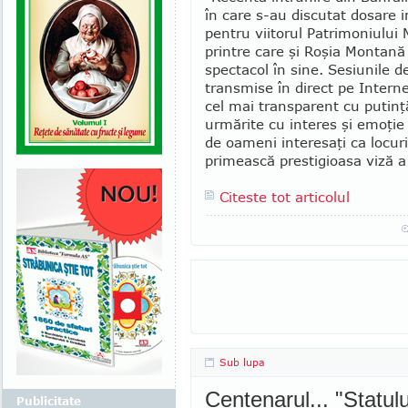
în care s-au discutat dosare 
pentru viitorul Patrimoniului 
prin­tre care şi Roşia Mon­tană
spec­tacol în sine. Sesiunile d
transmise în direct pe In­ter­n
cel mai transparent cu pu­tinţ
urmărite cu interes şi emo­ţie 
de oameni interesaţi ca locuri
primească prestigi­oasa viză 
Citeste tot articolul
Sub lupa
Centenarul... "Statulu
Publicitate