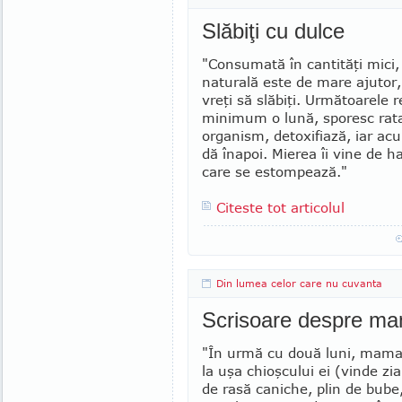
Slăbiţi cu dulce
"Consumată în cantităţi mici
naturală este de mare ajutor,
vreţi să slăbiţi. Următoarele r
minimum o lună, sporesc rata 
or­ganism, detoxifiază, iar acu
dă înapoi. Mierea îi vine de hac
care se estompează."
Citeste tot articolul
Din lumea celor care nu cuvanta
Scrisoare despre m
"În urmă cu două luni, mama
la uşa chioşcului ei (vinde zi
de rasă ca­niche, plin de bube,