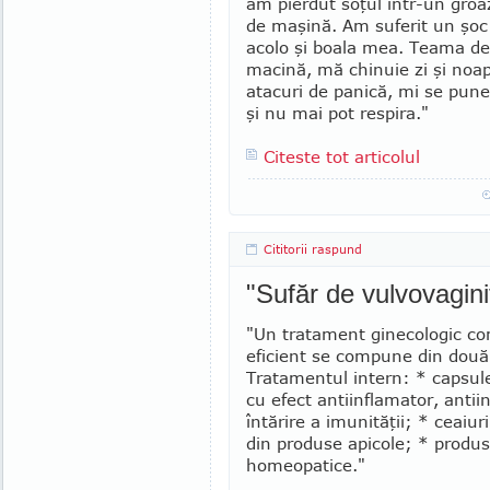
am pierdut soţul într-un groa
de maşină. Am suferit un şoc t
acolo şi boala mea. Teama d
macină, mă chinuie zi şi noa
atacuri de panică, mi se pune
şi nu mai pot res­pira."
Citeste tot articolul
Cititorii raspund
"Sufăr de vulvovagini
"Un tratament ginecologic co
eficient se compune din două
Tratamentul intern: * capsule
cu efect antiinflamator, antiin
întărire a imunităţii; * ceaiur
din produse api­cole; * produ
homeopatice."