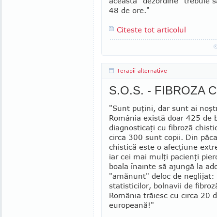
această "dezordine" tre­buie s
48 de ore."
Citeste tot articolul
Terapii alternative
S.O.S. - FIBROZA 
"Sunt puţini, dar sunt ai noştr
România există doar 425 de 
diagnosticaţi cu fibroză chisti
circa 300 sunt copii. Din păca
chistică este o afec­ţiune ext
iar cei mai mulţi pa­cienţi pie
boala înainte să ajungă la ado
"amănunt" deloc de neglijat:
statisticilor, bolnavii de fibro
Ro­mânia trăiesc cu circa 20 
europeană!"