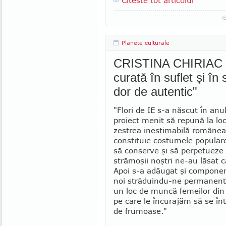
Citeste tot articolul
Planete culturale
CRISTINA CHIRIAC -
curată în suflet şi în 
dor de autentic"
"Flori de IE s-a năs­cut în an
proiect menit să repună la lo
zestrea ines­ti­mabilă românea
constituie costu­me­le popular
să conserve şi să per­pe­tueze
strămoşii noştri ne-au lăsat c
Apoi s-a adăugat şi componen
noi stră­duindu-ne permanen
un loc de muncă femeilor din 
pe care le încu­rajăm să se în
de fru­moa­se."