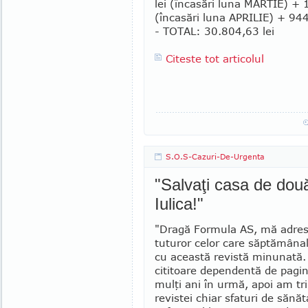
lei (încasări luna MARTIE) + 
(încasări luna APRILIE) + 944,
- TOTAL: 30.804,63 lei
Citeste tot articolul
S.O.S-Cazuri-De-Urgenta
"Salvaţi casa de două
Iulica!"
"Dragă Formula AS, mă adres
tuturor celor care săptămânal
cu această revistă mi­nunată
cititoare dependentă de pagini
mulţi ani în urmă, apoi am tr
re­vistei chiar sfaturi de sănă