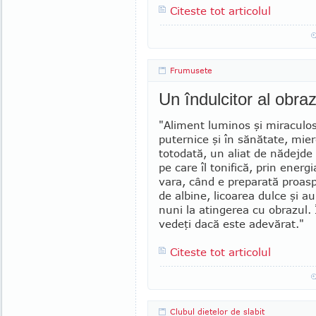
Citeste tot articolul
Frumusete
Un îndulcitor al obr
"Aliment luminos şi mira­cu­lo
puternice şi în să­nătate, mie
totodată, un aliat de nădejde 
pe care îl tonifică, prin energi
vara, când e prepa­rată proaspă
de albine, li­coa­­rea dulce şi a
nuni la atingerea cu obrazul. Î
vedeţi da­că este ade­vărat."
Citeste tot articolul
Clubul dietelor de slabit