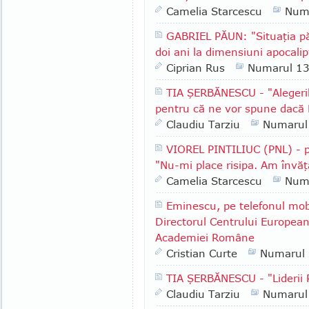
Camelia Starcescu
Num
GABRIEL PĂUN: "Situaţia păd
doi ani la dimensiuni apocalip
Ciprian Rus
Numarul 1
TIA ŞERBĂNESCU - "Alegeri
pentru că ne vor spune dacă 
Claudiu Tarziu
Numarul
VIOREL PINTILIUC (PNL) - p
"Nu-mi place risipa. Am învăţ
Camelia Starcescu
Num
Eminescu, pe telefonul mob
Directorul Centrului European
Academiei Române
Cristian Curte
Numarul
TIA ŞERBĂNESCU - "Lideri
Claudiu Tarziu
Numarul