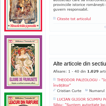
provinciile istorice ro­mâneşti 
gu­vern responsabil.
Citeste tot articolul
Alte articole din sect
Afisare: 1 - 40 din
1.029
arti
THEODOR PALEOLOGU - "Ide
învăţător"
Cristian Curte
Numarul
LUCIAN GLIGOR SCUMPU Pri
Sibiu: "Suntem autoritate lo