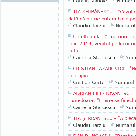
Catalin Manole
Numaru
TIA ŞERBĂNESCU - "Cazul d
dată că nu ne putem baza pe in
Claudiu Tarziu
Numarul
Un oltean la cârma unui ju
iulie 2019, venitul pe locuito
sută"
Camelia Starcescu
Num
CRISTIAN LAZAROVICI - "Ne
contopire"
Cristian Curte
Numarul
ADRIAN FILIP IOVĂNESC - Pr
Hunedoara: "E bine să fii echil
Camelia Starcescu
Num
TIA ŞERBĂNESCU - "A pleca
Claudiu Tarziu
Numarul