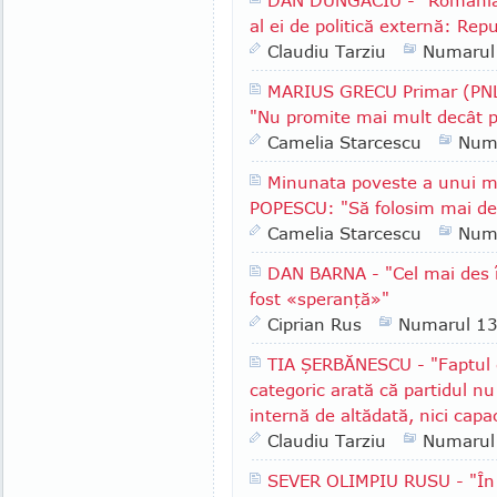
DAN DUNGACIU - "România a
al ei de politică externă: Rep
Claudiu Tarziu
Numarul
MARIUS GRECU Primar (PNL)
"Nu promite mai mult decât p
Camelia Starcescu
Num
Minunata poveste a unui m
POPESCU: "Să folosim mai des
Camelia Starcescu
Num
DAN BARNA - "Cel mai des î
fost «speranţă»"
Ciprian Rus
Numarul 1
TIA ŞERBĂNESCU - "Faptul c
categoric arată că partidul nu
internă de altădată, nici capa
Claudiu Tarziu
Numarul
SEVER OLIMPIU RUSU - "În R