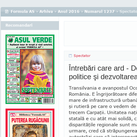
Formula AS
›
Arhiva
›
Anul 2016
›
Numarul 1237
› Spectat
Recomandari
Spectator
Întrebări care ard - D
politice şi dezvoltar
Transilvania e avanpostul Occ
Ro­mânia. E îngrijorătoare dif
mare de infrastructură urbană
şi rutieră pe care o vedem de
trecem Carpaţii. Unitatea na­ţi
statală e cu atât mai solidă, 
disparităţile regionale sunt ma
urmare, cred că străpungerea
autostrăzi care să in­terco­nec