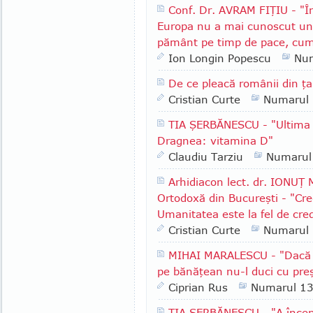
Conf. Dr. AVRAM FIŢIU - "În
Europa nu a mai cunoscut un 
pământ pe timp de pace, cum
Ion Longin Popescu
Nu
De ce pleacă românii din ţ
Cristian Curte
Numarul
TIA ŞERBĂNESCU - "Ultima i
Dragnea: vitamina D"
Claudiu Tarziu
Numarul
Arhidiacon lect. dr. IONUŢ
Ortodoxă din Bucureşti - "Cre
Umanitatea este la fel de cre
Cristian Curte
Numarul
MIHAI MARALESCU - "Dacă i
pe bănăţean nu-l duci cu pre
Ciprian Rus
Numarul 1
TIA ŞERBĂNESCU - "A începu