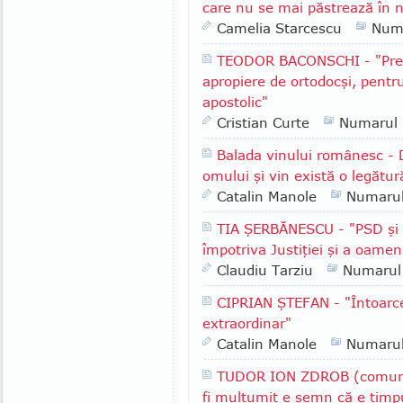
care nu se mai păstrează în n
Camelia Starcescu
Num
TEODOR BACONSCHI - "Presu
apropiere de ortodocşi, pentr
apostolic"
Cristian Curte
Numarul
Balada vinului românesc - 
omului şi vin există o legătur
Catalin Manole
Numaru
TIA ŞERBĂNESCU - "PSD şi A
împotriva Justiţiei şi a oameni
Claudiu Tarziu
Numarul
CIPRIAN ŞTEFAN - "Întoarce
extraordinar"
Catalin Manole
Numaru
TUDOR ION ZDROB (comuna 
fi mulţumit e semn că e timpu