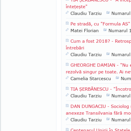
înteţeşte"
Claudiu Tarziu
Numarul
Pe stradă, cu "Formula AS" 
Matei Florian
Numarul 
Cum a fost 2018? - Retrospe
întrebări
Claudiu Tarziu
Numarul
GHEORGHE DAMIAN - "Nu e l
rezolvă singur pe toate. Ai ne
Camelia Starcescu
Num
TIA ŞERBĂNESCU - "Încotr
Claudiu Tarziu
Numarul
DAN DUNGACIU - Sociolog şi 
anexeze Transilvania fără mod
Claudiu Tarziu
Numarul
Centenarul Unirii în Statele