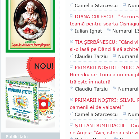
Camelia Starcescu
Num
DIANA CULESCU - "Bucureşt
teamă pentru soarta Cişmigiu
Iulian Ignat
Numarul 1
TIA ŞERBĂNESCU: "Când vin
şi-o lasă pe Dăncilă să achite
Claudiu Tarziu
Numarul
PRIMARII NOŞTRI - MIRCEA
Hunedoara:"Lumea nu mai plea
trăieşte în natură"
Claudiu Tarziu
Numarul
PRIMARII NOŞTRI: SILVIU P
oamenii ei de valoare!"
Camelia Starcescu
Num
ŞTEFAN DUMITRACHE - Direc
de Argeş: "Aici, istoria este vi
Publicitate