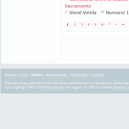
Sacramento
Viorel Vintila
Numarul 
1
2
3
4
5
6
7
›
»
Numar curent
|
Arhiva
|
Abonamente
|
Publicitate
|
Contact
Reproducerea, difuzarea sau folosirea partiala sau in intregime a materialel
Copyright © 1998-2016
Formula AS
. Va rugam sa cititi cu atentie
termenii s