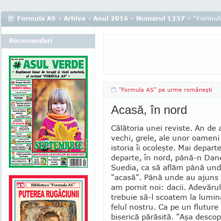
Formula AS
›
Arhiva
›
Anul 2016
›
Numarul 1237
› "Formul
Recomandari
"Formula AS" pe urme româneşti
Acasă, în nord
Călătoria unei reviste. An de
vechi, grele, ale unor oameni
istoria îi ocoleşte. Mai depart
departe, în nord, până-n Dan
Suedia, ca să aflăm până und
"acasă". Până unde au ajuns c
am pornit noi: dacii. Adevăru
trebuie să-l scoatem la lumină.
felul nostru. Ca pe un fluture
biserică părăsită. "Aşa descop