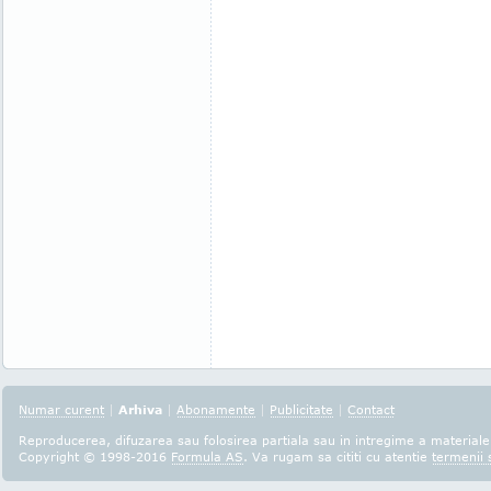
Numar curent
|
Arhiva
|
Abonamente
|
Publicitate
|
Contact
Reproducerea, difuzarea sau folosirea partiala sau in intregime a materialel
Copyright © 1998-2016
Formula AS
. Va rugam sa cititi cu atentie
termenii s