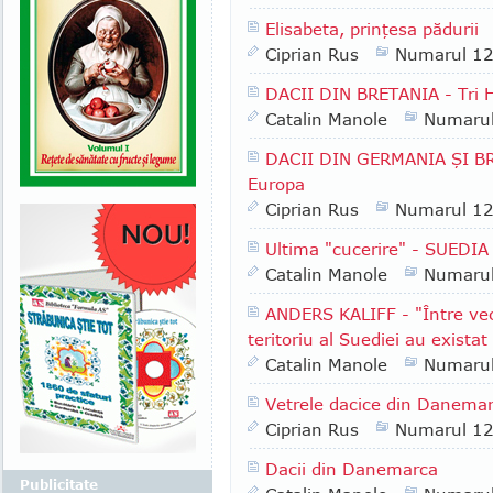
Elisabeta, prinţesa pădurii
Ciprian Rus
Numarul 1
DACII DIN BRETANIA - Tri H
Catalin Manole
Numaru
DACII DIN GERMANIA ŞI BRE
Europa
Ciprian Rus
Numarul 1
Ultima "cucerire" - SUEDIA
Catalin Manole
Numaru
ANDERS KALIFF - "Între vech
teritoriu al Suediei au existat
Catalin Manole
Numaru
Vetrele dacice din Danema
Ciprian Rus
Numarul 1
Dacii din Danemarca
Publicitate