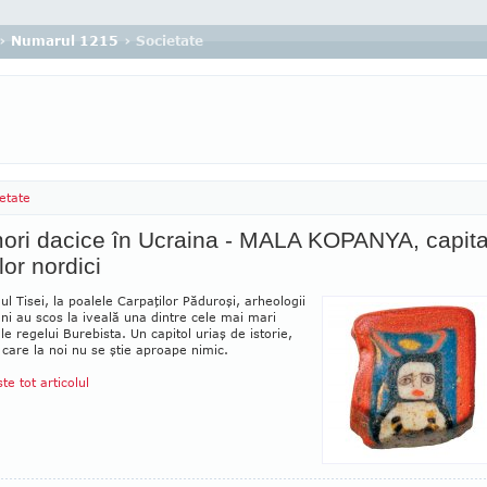
›
Numarul 1215
› Societate
etate
ori dacice în Ucraina - MALA KOPANYA, capita
lor nordici
ul Tisei, la poalele Carpaţilor Păduroşi, arheologii
ni au scos la iveală una dintre cele mai mari
ale regelui Burebista. Un capitol uriaş de istorie,
care la noi nu se ştie aproape nimic.
ste tot articolul