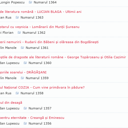
Longin Popescu
Numarul 1364
de literatura română - LUCIAN BLAGA - Ultimii ani
ian Rus
Numarul 1363
otarul cu veşnicia - Lomănarii din Munţii Şureanu
i Florian
Numarul 1362
erii nemuririi - Rudarii din Băbeni şi olăreasa din Bogdăneşti
lin Manole
Numarul 1361
ştile de dragoste ale literaturii române - George Topârceanu şi Otilia Cazimir
dan Lupescu
Numarul 1360
oriile soarelui - DRĂGĂŞANI
lin Manole
Numarul 1359
ul Naţional COZIA - Cum vine primăvara în pădure?
ian Rus
Numarul 1358
ul din desagă
dan Lupescu
Numarul 1357
pentru eternitate - Creangă şi Eminescu
dan Lupescu
Numarul 1356