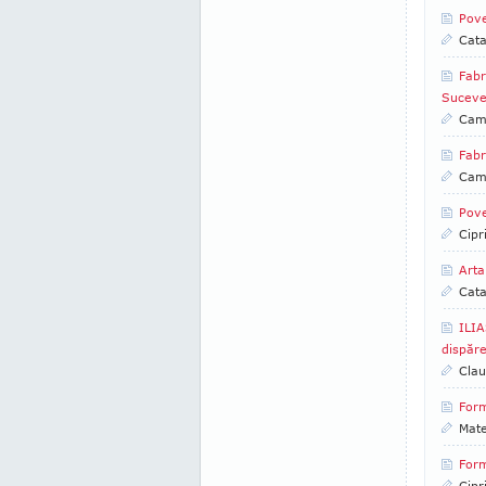
Pove
Cata
Fabr
Suceve
Came
Fabr
Came
Pove
Cipr
Arta
Cata
ILIA
dispăr
Clau
Form
Mate
Form
Cipr