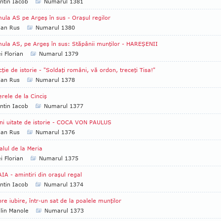
ntin Iacob
Numarul 1381
ula AS pe Argeş în sus - Oraşul regilor
ian Rus
Numarul 1380
ula AS, pe Argeş în sus: Stăpânii munţilor - HAREŞENII
i Florian
Numarul 1379
cţie de istorie - "Soldaţi români, vă ordon, treceţi Tisa!"
ian Rus
Numarul 1378
erele de la Cinciş
ntin Iacob
Numarul 1377
ni uitate de istorie - COCA VON PAULUS
ian Rus
Numarul 1376
alul de la Meria
i Florian
Numarul 1375
IA - amintiri din oraşul regal
ntin Iacob
Numarul 1374
re iubire, într-un sat de la poalele munţilor
lin Manole
Numarul 1373