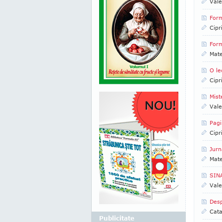
Vale
Form
Cipr
Form
Mate
O le
Cipr
Mist
Vale
Pagi
Cipr
Jurn
Mate
SINA
Vale
Desp
Cata
Publicitate