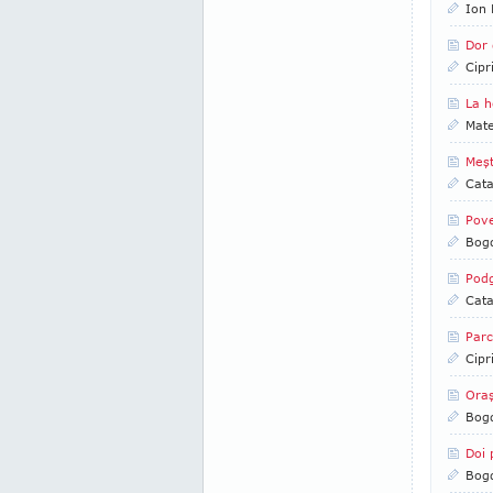
Ion 
Dor 
Cipr
La h
Mate
Meşt
Cata
Pove
Bog
Podg
Cata
Parc
Cipr
Oraş
Bog
Doi 
Bog