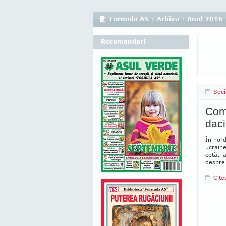
Formula AS
›
Arhiva
›
Anul 2016
Recomandari
Soci
Com
daci
În nord
ucraine
cetăţi 
despre 
Cite