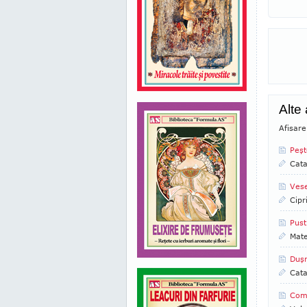
Alte
Afisare
Peşt
Cata
Vese
Cipr
Pust
Mate
Duşm
Cata
Como