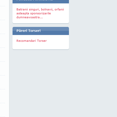
Batranii singuri, bolnavii, orfanii
asteapta sponsorizarile
dumneavoastra...
Păreri Torser!
Recomandari Torser