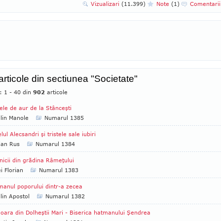
Vizualizari
(11.399)
Note
(1)
Comentari
 articole din sectiunea "Societate"
: 1 - 40 din
902
articole
ele de aur de la Stânceşti
lin Manole
Numarul 1385
lul Alecsandri şi tristele sale iubiri
ian Rus
Numarul 1384
nicii din grădina Râmeţului
i Florian
Numarul 1383
anul poporului dintr-a zecea
lin Apostol
Numarul 1382
ara din Dolheştii Mari - Biserica hatmanului Şendrea