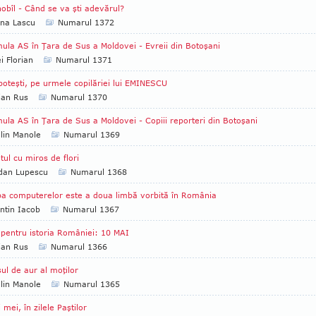
obîl - Când se va şti adevărul?
na Lascu
Numarul 1372
ula AS în Ţara de Sus a Moldovei - Evreii din Botoşani
i Florian
Numarul 1371
poteşti, pe urmele copilăriei lui EMINESCU
ian Rus
Numarul 1370
ula AS în Ţara de Sus a Moldovei - Copiii reporteri din Botoşani
lin Manole
Numarul 1369
tul cu miros de flori
dan Lupescu
Numarul 1368
a computerelor este a doua limbă vorbită în România
ntin Iacob
Numarul 1367
 pentru istoria României: 10 MAI
ian Rus
Numarul 1366
ul de aur al moţilor
lin Manole
Numarul 1365
i mei, în zilele Paştilor