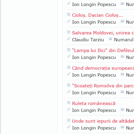
Ion Longin Popescu
Nu
Cioloş. Dacian Cioloş...
Ion Longin Popescu
Nu
Salvarea Moldovei, unirea 
Claudiu Tarziu
Numarul
"Lampa lui Ilici" din Defileul
Ion Longin Popescu
Nu
Când democraţia europeană 
Ion Longin Popescu
Nu
"Scoateţi Romsilva din parc
Ion Longin Popescu
Nu
Ruleta românească
Ion Longin Popescu
Nu
Unde sunt iepurii de altăda
Ion Longin Popescu
Nu