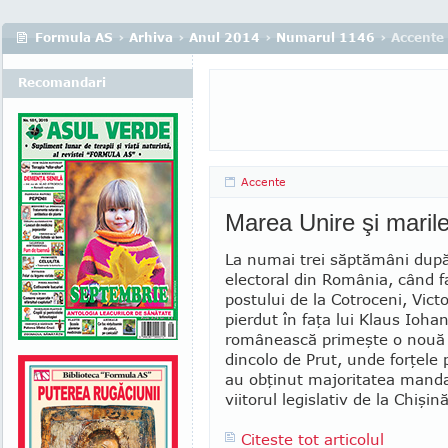
Formula AS
›
Arhiva
›
Anul 2014
›
Numarul 1146
› Accente
Recomandari
Accente
Marea Unire şi marile
La numai trei săptămâni după
electoral din România, când fa
postului de la Cotroceni, Vict
pierdut în faţa lui Klaus Ioha
românească primeşte o nouă 
dincolo de Prut, unde forţele
au obţinut majoritatea manda
viitorul legislativ de la Chişin
Citeste tot articolul