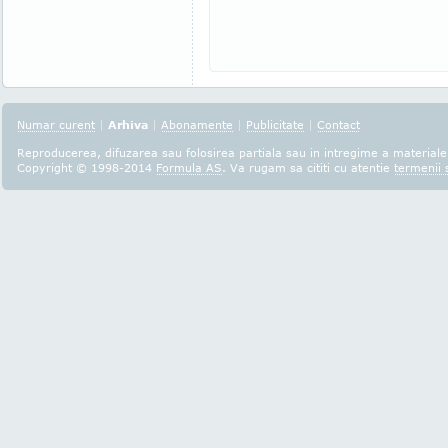
Numar curent
|
Arhiva
|
Abonamente
|
Publicitate
|
Contact
Reproducerea, difuzarea sau folosirea partiala sau in intregime a materialel
Copyright © 1998-2014
Formula AS
. Va rugam sa cititi cu atentie
termenii s