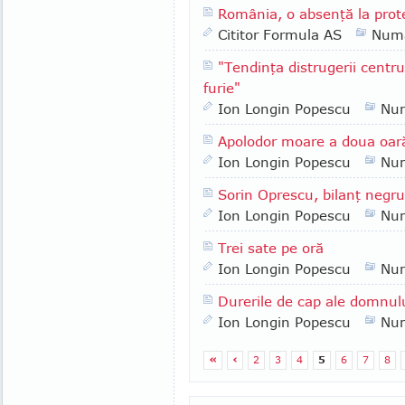
România, o absenţă la prot
Cititor Formula AS
Numa
"Tendinţa distrugerii centrul
furie"
Ion Longin Popescu
Nu
Apolodor moare a doua oar
Ion Longin Popescu
Nu
Sorin Oprescu, bilanţ negru
Ion Longin Popescu
Nu
Trei sate pe oră
Ion Longin Popescu
Nu
Durerile de cap ale domnul
Ion Longin Popescu
Nu
«
‹
2
3
4
5
6
7
8