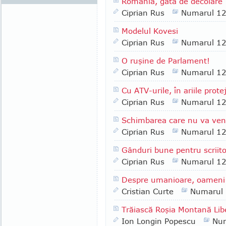
România, gata de decolare
Ciprian Rus
Numarul 1
Modelul Kovesi
Ciprian Rus
Numarul 1
O ruşine de Parlament!
Ciprian Rus
Numarul 1
Cu ATV-urile, în ariile prote
Ciprian Rus
Numarul 1
Schimbarea care nu va ven
Ciprian Rus
Numarul 1
Gânduri bune pentru scriito
Ciprian Rus
Numarul 1
Despre umanioare, oameni 
Cristian Curte
Numarul
Trăiască Roşia Montană Lib
Ion Longin Popescu
Nu