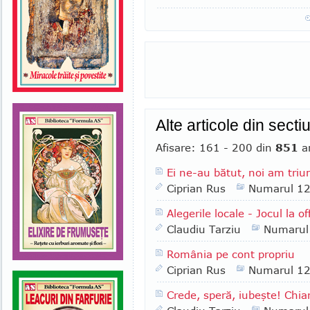
Alte articole din sect
Afisare: 161 - 200 din
851
ar
Ei ne-au bătut, noi am triu
Ciprian Rus
Numarul 1
Alegerile locale ­- Jocul la o
Claudiu Tarziu
Numarul
România pe cont propriu
Ciprian Rus
Numarul 1
Crede, speră, iubeşte! Chiar 