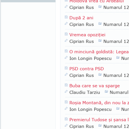
Moldova vrea cu Ardealul
Ciprian Rus
Numarul 1
După 2 ani
Ciprian Rus
Numarul 1
Vremea opoziţiei
Ciprian Rus
Numarul 1
O minciună goldistă: Legea 
Ion Longin Popescu
Nu
PSD contra PSD
Ciprian Rus
Numarul 1
Buba care se va sparge
Claudiu Tarziu
Numarul
Roşia Montană, din nou la z
Ion Longin Popescu
Nu
Premierul Tudose şi şansa 
Ciprian Rus
Numarul 1