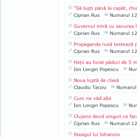
"Să lupţi până la capăt, chi
Ciprian Rus
Numarul 1
Guvernul intră cu securea î
Ciprian Rus
Numarul 1
Propaganda rusă testează 
Ciprian Rus
Numarul 1
Hoţii au furat păduri de 5 m
Ion Longin Popescu
Nu
Noua luptă de clasă
Claudiu Tarziu
Numarul
Cum ne văd alţii
Ion Longin Popescu
Nu
Clujenii decid singuri ce fac
Ciprian Rus
Numarul 1
Steagul lui Iohannis