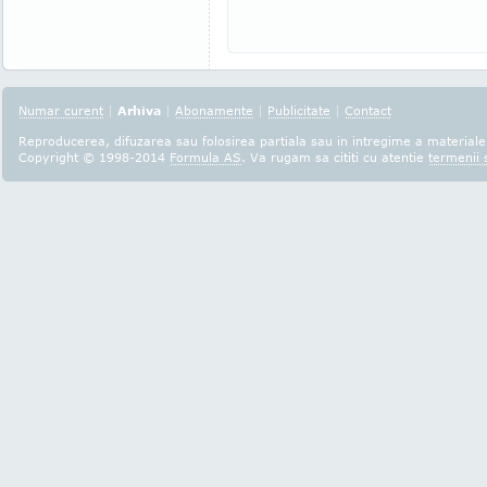
Numar curent
|
Arhiva
|
Abonamente
|
Publicitate
|
Contact
Reproducerea, difuzarea sau folosirea partiala sau in intregime a materialel
Copyright © 1998-2014
Formula AS
. Va rugam sa cititi cu atentie
termenii s