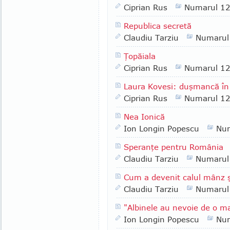
Ciprian Rus
Numarul 1
Republica secretă
Claudiu Tarziu
Numarul
Ţopăiala
Ciprian Rus
Numarul 1
Laura Kovesi: duşmancă în 
Ciprian Rus
Numarul 1
Nea Ionică
Ion Longin Popescu
Nu
Speranţe pentru România
Claudiu Tarziu
Numarul
Cum a devenit calul mânz ş
Claudiu Tarziu
Numarul
"Albinele au nevoie de o m
Ion Longin Popescu
Nu