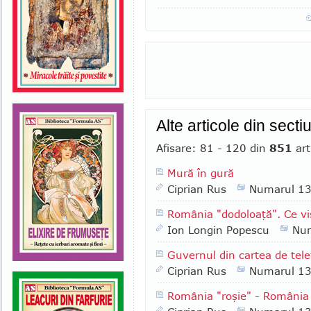
Alte articole din sect
Afisare: 81 - 120 din
851
art
Mură în gură
Ciprian Rus
Numarul 1
România "dodoloaţă". Ce vi
Ion Longin Popescu
Nu
Guvernul din cartea de tele
Ciprian Rus
Numarul 1
România "roşie" - România 