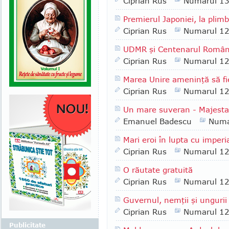
Ciprian Rus
Numarul 1
Premierul Japoniei, la plim
Ciprian Rus
Numarul 1
UDMR şi Centenarul Român
Ciprian Rus
Numarul 1
Marea Unire ameninţă să f
Ciprian Rus
Numarul 1
Un mare suveran - Majestat
Emanuel Badescu
Numa
Mari eroi în lupta cu imperi
Ciprian Rus
Numarul 1
O răutate gratuită
Ciprian Rus
Numarul 1
Guvernul, nemţii şi ungurii
Ciprian Rus
Numarul 1
Publicitate