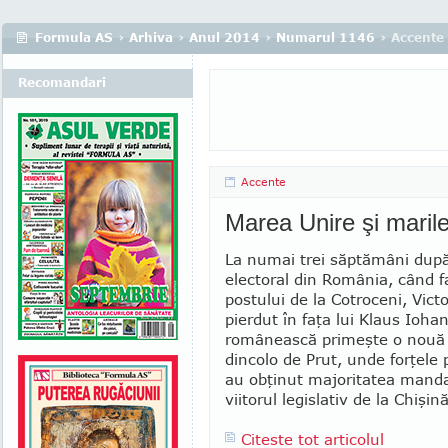
Formula AS
›
Arhiva
›
Anul 2014
›
Numarul 1146
› Accente
Recomandari
Accente
Marea Unire şi marile
La numai trei săptămâni după
electoral din România, când fa
postului de la Cotroceni, Vict
pierdut în faţa lui Klaus Ioha
românească primeşte o nouă 
dincolo de Prut, unde forţele
au obţinut majoritatea manda
viitorul legislativ de la Chişin
Citeste tot articolul