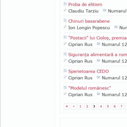
Proba de elitism
Claudiu Tarziu
Numarul
Chinuri basarabene
Ion Longin Popescu
Nu
"Postacii" lui Cioloş, premi
Ciprian Rus
Numarul 1
Siguranţa alimentară a româ
Ciprian Rus
Numarul 1
Sperietoarea CEDO
Ciprian Rus
Numarul 1
"Modelul românesc"
Ciprian Rus
Numarul 1
«
‹
1
2
3
4
5
6
7