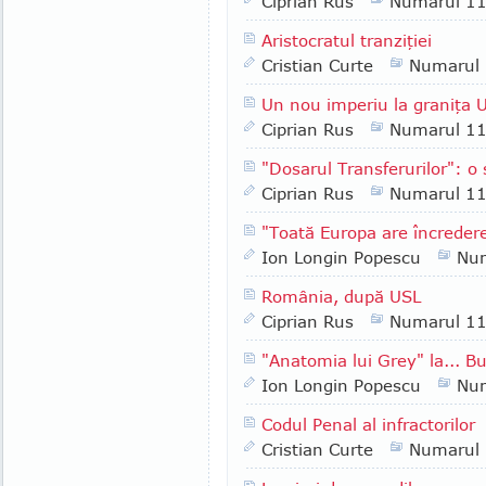
Ciprian Rus
Numarul 1
Aristocratul tranziţiei
Cristian Curte
Numarul
Un nou imperiu la graniţa UE
Ciprian Rus
Numarul 1
"Dosarul Transferurilor": o 
Ciprian Rus
Numarul 1
"Toată Europa are încredere
Ion Longin Popescu
Nu
România, după USL
Ciprian Rus
Numarul 1
"Anatomia lui Grey" la... B
Ion Longin Popescu
Nu
Codul Penal al infractorilor
Cristian Curte
Numarul