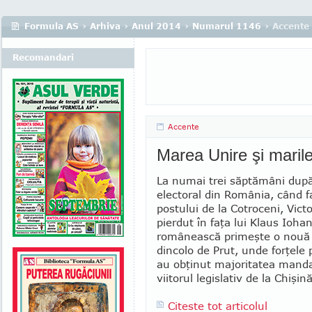
Formula AS
›
Arhiva
›
Anul 2014
›
Numarul 1146
› Accente
Recomandari
Accente
Marea Unire şi marile
La numai trei săptămâni după
electoral din România, când fa
postului de la Cotroceni, Vict
pierdut în faţa lui Klaus Ioha
românească primeşte o nouă 
dincolo de Prut, unde forţele
au obţinut majoritatea manda
viitorul legislativ de la Chişin
Citeste tot articolul