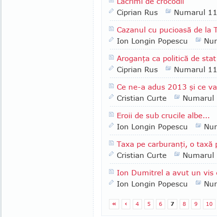
Lacrimi de crocodil
Ciprian Rus
Numarul 1
Cazanul cu pucioasă de la T
Ion Longin Popescu
Nu
Aroganţa ca politică de stat
Ciprian Rus
Numarul 1
Ce ne-a adus 2013 şi ce va
Cristian Curte
Numarul
Eroii de sub crucile albe...
Ion Longin Popescu
Nu
Taxa pe carburanţi, o taxă
Cristian Curte
Numarul
Ion Dumitrel a avut un vis 
Ion Longin Popescu
Nu
«
‹
4
5
6
7
8
9
10