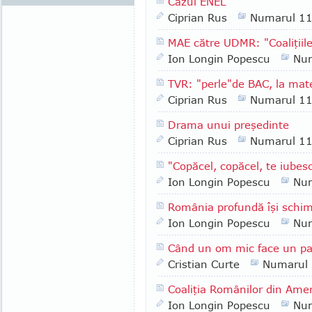
Cazul ENEL
Ciprian Rus
Numarul 1
MAE către UDMR: "Coaliţiile
Ion Longin Popescu
Nu
TVR: "perle"de BAC, la mate
Ciprian Rus
Numarul 1
Drama unui preşedinte
Ciprian Rus
Numarul 1
"Copăcel, copăcel, te iubesc
Ion Longin Popescu
Nu
România profundă îşi schim
Ion Longin Popescu
Nu
Când un om mic face un pa
Cristian Curte
Numarul
Coaliţia Românilor din Ameri
Ion Longin Popescu
Nu