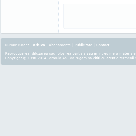
Numar curent
|
Arhiva
|
Abonamente
|
Publicitate
|
Contact
Reproducerea, difuzarea sau folosirea partiala sau in intregime a materialel
Copyright © 1998-2014
Formula AS
. Va rugam sa cititi cu atentie
termenii s