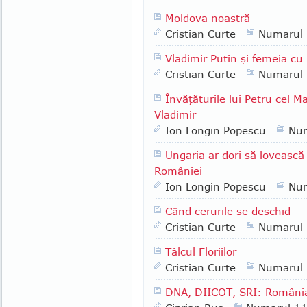
Moldova noastră
Cristian Curte
Numarul
Vladimir Putin şi femeia cu
Cristian Curte
Numarul
Învăţăturile lui Petru cel M
Vladimir
Ion Longin Popescu
Nu
Ungaria ar dori să lovească 
României
Ion Longin Popescu
Nu
Când cerurile se deschid
Cristian Curte
Numarul
Tâlcul Floriilor
Cristian Curte
Numarul
DNA, DIICOT, SRI: România 