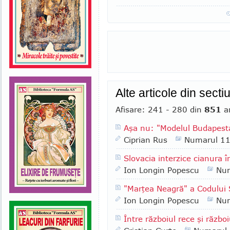
Alte articole din sect
Afisare: 241 - 280 din
851
ar
Aşa nu: "Modelul Budapest
Ciprian Rus
Numarul 1
Slovacia interzice cianura î
Ion Longin Popescu
Nu
"Marţea Neagră" a Codului S
Ion Longin Popescu
Nu
Între războiul rece şi război