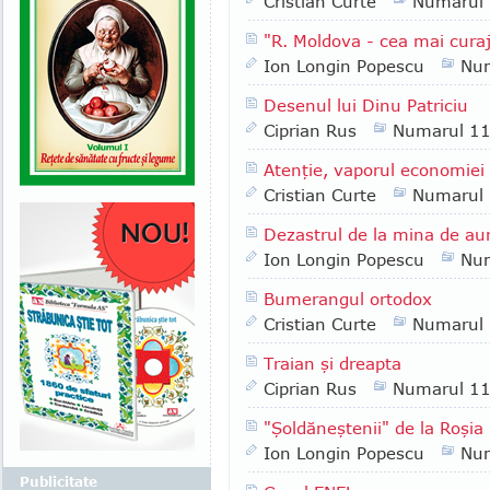
Cristian Curte
Numarul
"R. Moldova - cea mai cura
Ion Longin Popescu
Nu
Desenul lui Dinu Patriciu
Ciprian Rus
Numarul 1
Atenţie, vaporul economiei 
Cristian Curte
Numarul
Dezastrul de la mina de au
Ion Longin Popescu
Nu
Bumerangul ortodox
Cristian Curte
Numarul
Traian şi dreapta
Ciprian Rus
Numarul 1
"Şoldăneştenii" de la Roşi
Ion Longin Popescu
Nu
Publicitate