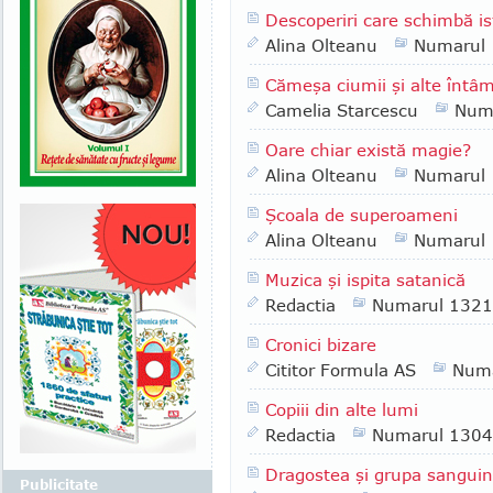
Descoperiri care schimbă is
Alina Olteanu
Numarul
Cămeşa ciumii şi alte întâmpl
Camelia Starcescu
Num
Oare chiar există magie?
Alina Olteanu
Numarul
Şcoala de superoameni
Alina Olteanu
Numarul
Muzica şi ispita satanică
Redactia
Numarul 1321
Cronici bizare
Cititor Formula AS
Numa
Copiii din alte lumi
Redactia
Numarul 1304
Dragostea şi grupa sangui
Publicitate