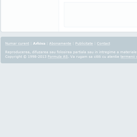
Numar curent
|
Arhiva
|
Abonamente
|
Publicitate
|
Contact
Reproducerea, difuzarea sau folosirea partiala sau in intregime a materialel
Copyright © 1998-2013
Formula AS
. Va rugam sa cititi cu atentie
termenii s