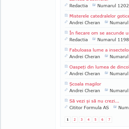
Redactia
Numarul 1202
Misterele catedralelor gotic
Andrei Cheran
Numarul
În fiecare om se ascunde un
Redactia
Numarul 1198
Fabuloasa lume a insectelor
Andrei Cheran
Numarul
Oaspeţi din lumea de dinco
Andrei Cheran
Numarul
Şcoala magilor
Andrei Cheran
Numarul
Să vezi şi să nu crezi...
Cititor Formula AS
Numa
1
2
3
4
5
6
7