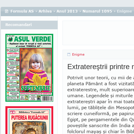
Formula AS
›
Arhiva
›
Anul 2013
›
Numarul 1095
› Enigme
Recomandari
Enigme
Extratereştrii printre 
Potrivit unor teorii, cu mii de
planeta Pământ a fost vizitată 
extraterestre, mult superioare
umane. Legendele şi miturile 
extra­te­reştri apar în mai toat
lumii, pe tăbliţele din Me­so­p
scriere cu­neiformă, pe papiru
Egipt, pe pergamentele din Q
poveştile sanscrite din India a
folclorul mayaş şi chiar în Bibl