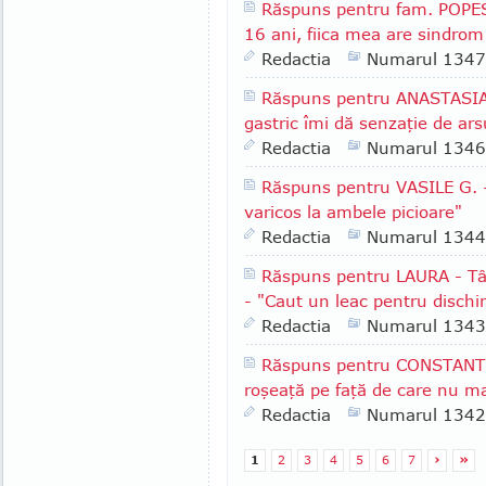
Răspuns pentru fam. POPES
16 ani, fiica mea are sindrom
Redactia
Numarul 1347
Răspuns pentru ANASTASIA -
gastric îmi dă senzaţie de arsu
Redactia
Numarul 1346
Răspuns pentru VASILE G. -
varicos la ambele picioare"
Redactia
Numarul 1344
Răspuns pentru LAURA - Târ
- "Caut un leac pentru dischi
Redactia
Numarul 1343
Răspuns pentru CONSTANTI
roşeaţă pe faţă de care nu m
Redactia
Numarul 1342
1
2
3
4
5
6
7
›
»