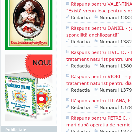
Răspuns pentru VALENTINA R
"Există vreun leac pentru sind
Redactia
Numarul 1383
Răspuns pentru DANIEL - jud
spondilită anchilozantă"
Redactia
Numarul 1382
Răspuns pentru LIVIU D. - 
tratament naturist pentru ure
Redactia
Numarul 1380
Răspuns pentru VIOREL - jud
tratament naturist pentru dia
Redactia
Numarul 1379
Răspuns pentru LILIANA, F.
Redactia
Numarul 1378
Răspuns pentru PETRE C. - 
mari după operaţia de hernie 
Publicitate
Redactia
Numarul 1377