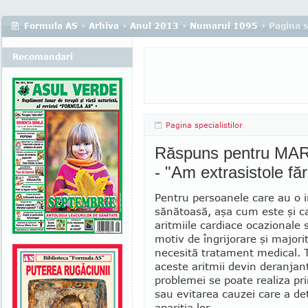
Formula AS
›
Arhiva
›
Anul 2013
›
Numarul 1095
› Pagina s
Recomandari
Pagina specialistilor
Răspuns pentru MAR
- "Am extrasistole fă
Pentru persoanele care au o 
sănătoasă, aşa cum este şi ca
aritmiile cardiace ocazionale 
motiv de îngrijo­rare şi major
necesită tratament medical. 
aceste aritmii de­vin deranjan
problemei se poate realiza pri
sau evita­rea cauzei care a d
apariţia lor.