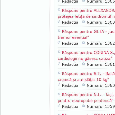
Redactia
Numarul 1365
Răspuns pentru ALEXANDRA 
protejez fetiţa de sindromul m
Redactia
Numarul 1363
Răspuns pentru GETA - jud.
tremor esenţial"
Redactia
Numarul 1362
Răspuns pentru CORINA S., 
cardiologii nu găsesc cauza"
Redactia
Numarul 1361
Răspuns pentru S.T. - Bacă
cronică şi am slăbit 10 kg"
Redactia
Numarul 1360
Răspuns pentru N.L. - Iaşi,
pentru neuropatie periferică"
Redactia
Numarul 1359