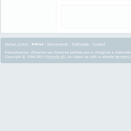
Numar curent
|
Arhiva
|
Abonamente
|
Publicitate
|
Contact
Reproducerea, difuzarea sau folosirea partiala sau in intregime a materialel
Copyright © 1998-2013
Formula AS
. Va rugam sa cititi cu atentie
termenii s