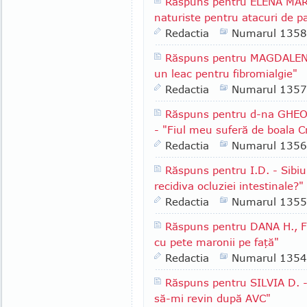
Răspuns pentru ELENA MARIN
naturiste pentru atacuri de p
Redactia
Numarul 1358
Răspuns pentru MAGDALENA 
un leac pentru fibromialgie"
Redactia
Numarul 1357
Răspuns pentru d-na GHEORG
- "Fiul meu suferă de boala C
Redactia
Numarul 1356
Răspuns pentru I.D. - Sibiu
recidiva ocluziei intestinale?"
Redactia
Numarul 1355
Răspuns pentru DANA H., F
cu pete maronii pe faţă"
Redactia
Numarul 1354
Răspuns pentru SILVIA D. -
să-mi revin după AVC"