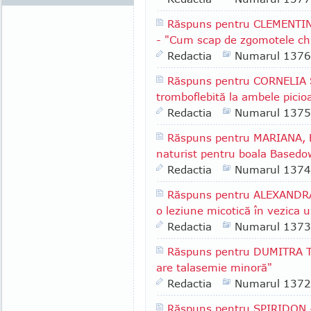
Răspuns pentru CLEMENTINA
- "Cum scap de zgomotele chi
Redactia
Numarul 1376
Răspuns pentru CORNELIA S.
tromboflebită la ambele picio
Redactia
Numarul 1375
Răspuns pentru MARIANA, F
naturist pentru boala Based
Redactia
Numarul 1374
Răspuns pentru ALEXANDRA 
o leziune micotică în vezica u
Redactia
Numarul 1373
Răspuns pentru DUMITRA T. 
are talasemie minoră"
Redactia
Numarul 1372
Răspuns pentru SPIRIDON - 