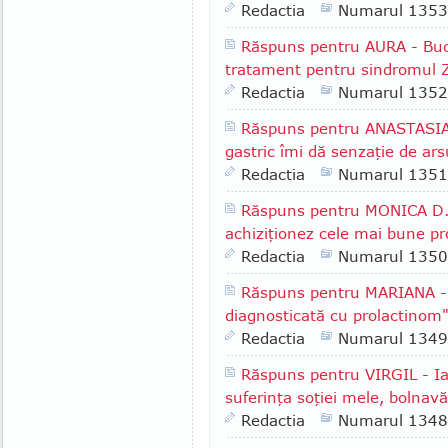
Redactia
Numarul 1353
Răspuns pentru AURA - Bucu
tratament pentru sindromul Zo
Redactia
Numarul 1352
Răspuns pentru ANASTASIA -
gastric îmi dă senzaţie de arsu
Redactia
Numarul 1351
Răspuns pentru MONICA D.,
achiziţionez cele mai bune p
Redactia
Numarul 1350
Răspuns pentru MARIANA - B
diagnosticată cu prolactinom
Redactia
Numarul 1349
Răspuns pentru VIRGIL - Iaş
suferinţa soţiei mele, bolnav
Redactia
Numarul 1348