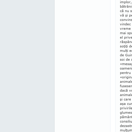
implor,
bătrâni
că nu s
vă şi p
convins
vindec 
vre­me 
mai spu
el priv
răspând
so­ţiţi
mulţi e
de Gui­
soi de 
«me­sa­
oameni 
pen­tru
«origin
ani­ma­
fusesem
dacă vo
animale
şi care
aşa cum
priviri
glumesc
pământ,
consili
dezas­
mulţumi