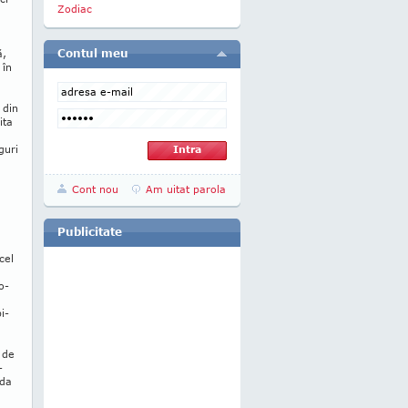
Zodiac
Contul meu
ă,
 în
 din
ita
guri
Cont nou
Am uitat parola
Publicitate
cel
o­
bi­
e de
­
lda