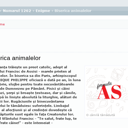
›
Numarul 1262
›
Enigme
› Biserica animalelor
gme
rica animalelor
ranţa trăieşte un preot catolic, adept al
lui Francisc de Assisi - marele prieten al
elor. În biserica sa din Paris, arhiepiscopul
QUE PHILIPPE oficiază o dată pe an, în luna
rie, slujbe pentru toate necuvântătoarele
 de Dumnezeu pe Pământ. Pisici şi câini
nzi, şerpi şi broaşte ţestoase, dar şi cămile,
pă în linişte absolută la liturghie, alături de
ii lor. Rugăciunile şi binecuvântarea
elui le tămăduiesc suferinţele. Limbajul
al afecţiunii şi al credinţei dovedeşte că
făpturile sunt egale în faţa Creatorului lor.
O cămilă tămăduită
 Sfântului Francisc - "Te salut, frate lup, te
frate câine!" - este întemeiat -