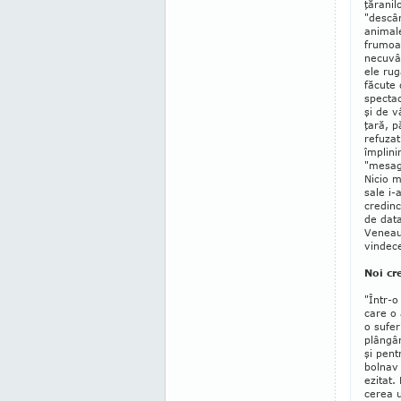
ţăranil
"des­câ
animal
frumoas
necu­vâ
ele rugă
făcute 
specta­
şi de v
ţară, p
refuzat
împlini
"me­sag
Nicio m
sale i-
cre­dinc
de data
Veneau 
vindece
Noi cr
"Într-o
care o
o su­fe
plângâ
şi pent
bolnav
ezitat.
cerea u