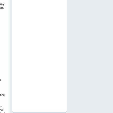
rsay
­ga­
e
care
ea.
ina