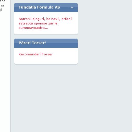
când
 şi
Fundatia Formula AS
ţi
Batranii singuri, bolnavii, orfanii
asteapta sponsorizarile
dumneavoastra...
Păreri Torser!
Recomandari Torser