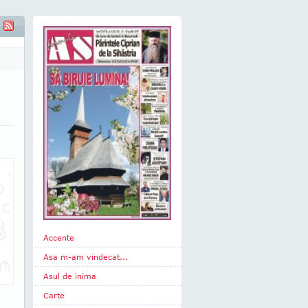
Accente
Asa m-am vindecat...
Asul de inima
Carte