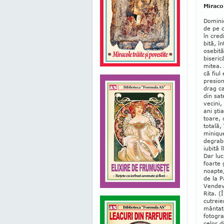
Miraco
Dominiq
de pe c
în cred
bită, î
osebită
biseric
mitea. 
că fiul
pre­sio
drag ca
din sat
vecini,
ani ştia
toare, 
totală,
minique
degrabă
iu­bită 
Dar luc
foarte 
noapte,
de la P
Ven­dev
Rita. (
cutreie
mântate
fotogra
celor d