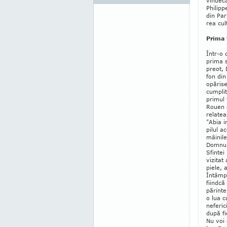
vindecă
Philipp
din Pa­
rea cul
Prima 
Într-o
pri­ma 
preot, 
fon din
opărise
cumplit
primul
Rouen 
relateaz
"Abia in
pilul a
mâinile
Domnulu
Sfintei
vizitat
piele, 
Întâmpl
fiindcă
părinte
o lua c
neferic
după fi
Nu voi 