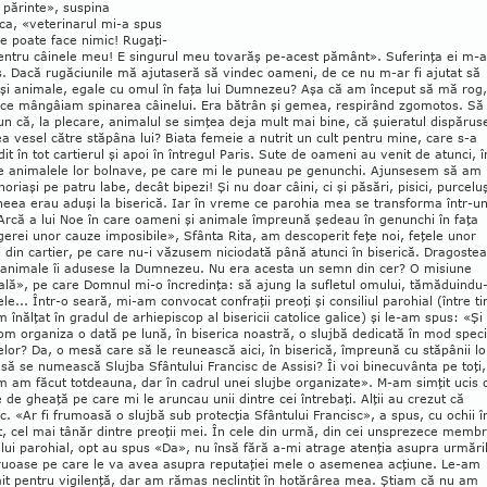
 pă­rinte», suspina
ca, «ve­terinarul mi-a spus
e poate face ni­mic! Ru­gaţi-
en­tru câi­nele meu! E sin­gu­rul meu tovarăş pe-acest pă­mânt». Sufe­rin­ţa ei m-a
. Dacă rugă­ciu­nile mă ajutaseră să vin­dec oa­meni, de ce nu m-ar fi ajutat să
şi ani­male, egale cu omul în faţa lui Dumnezeu? Aşa că am început să mă rog,
ce mân­gâiam spinarea câi­­nelui. Era bătrân şi gemea, respi­rând zgo­mo­tos. Să
n că, la ple­­care, ani­malul se sim­ţea deja mult mai bine, că şu­ie­ratul dis­părus
ea vesel către stăpâna lui? Biata fe­meie a nutrit un cult pentru mine, care s-a
it în tot car­tie­rul şi apoi în în­tregul Paris. Sute de oameni au venit de atunci, î
 de animalele lor bolnave, pe care mi le puneau pe ge­nunchi. Ajunsesem să am
noriaşi pe pa­tru labe, decât bipezi! Şi nu doar câini, ci şi păsări, pi­sici, purceluş
neea erau aduşi la bise­rică. Iar în vreme ce pa­rohia mea se transforma într-u
Arcă a lui Noe în care oameni şi ani­­male îm­pre­ună şedeau în genunchi în faţa
­gerei unor cauze impo­sibile», Sfânta Rita, am des­coperit feţe noi, feţele unor
din cartier, pe care nu-i văzusem ni­ciodată până atunci în bi­serică. Dra­gostea
 animale îi adusese la Dum­nezeu. Nu era acesta un semn din cer? O mi­siune
ală», pe care Domnul mi-o încredinţa: să ajung la sufletul omu­lui, tămăduindu-
lele... Într-o seară, mi-am con­vocat confraţii preoţi şi con­siliul paro­hial (între t
 înălţat în gradul de arhiepis­cop al bisericii catolice galice) şi le-am spus: «Şi
m organiza o dată pe lună, în bi­serica noastră, o slujbă dedicată în mod spe­ci
lor? Da, o mesă care să le reunească aici, în biserică, împreună cu stăpânii lo
 să se numeas­că Slujba Sfântului Francisc de Assisi? Îi voi bine­cuvânta pe toţi,
 am făcut tot­deauna, dar în cadrul unei slujbe orga­ni­zate». M-am simţit ucis 
le de gheaţă pe care mi le aruncau unii dintre cei întrebaţi. Alţii au crezut că
. «Ar fi frumoasă o slujbă sub protecţia Sfântului Fran­cisc», a spus, cu ochii î
 cel mai tânăr dintre preoţii mei. În cele din urmă, din cei unsprezece membri
ului parohial, opt au spus «Da», nu însă fără a-mi atrage atenţia asupra urmări
truoase pe care le va avea asupra reputaţiei mele o asemenea acţiune. Le-am
t pentru vigilenţă, dar am rămas neclin­tit în hotărârea mea. Ştiam că nu am