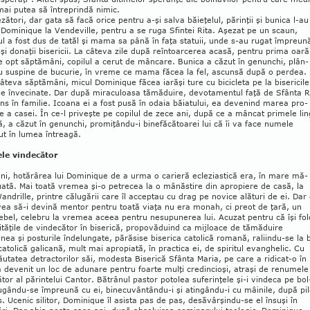
ai putea să între­prindă nimic.
zători, dar gata să facă orice pentru a-şi sal­va băieţelul, părinţii şi bunica l-au
Dominique la Vendeville, pentru a se ruga Sfintei Rita. Aşezat pe un scaun,
l a fost dus de ta­tăl şi mama sa până în faţa statuii, unde s-au ru­gat împreun
şi do­naţii bisericii. La câ­teva zile după reîntoarcerea aca­să, pentru prima oară
e opt săptămâni, copi­lul a ce­rut de mâncare. Bunica a căzut în ge­nunchi, plân­
u suspine de bucurie, în vreme ce mama făcea la fel, ascunsă după o perdea.
âteva săptămâni, micul Do­mi­nique fă­cea iarăşi ture cu bicicleta pe la bisericile
le în­vecinate. Dar după miraculoasa tămăduire, de­vo­ta­men­tul faţă de Sfânta R
ns în familie. Icoana ei a fost pusă în odaia bă­iatului, ea devenind marea pro­­­
e a ca­sei. În ce-l priveşte pe copilul de zece ani, du­pă ce a mâncat primele lin
ă, a căzut în ge­nunchi, promiţându-i binefăcătoarei lui că îi va fa­ce numele
t în lumea întreagă.
ele vindecător
ni, hotărârea lui Dominique de a ur­ma o ca­rie­­ră ecleziastică era, în mare mă­
uată. Mai toată vremea şi-o petrecea la o mâ­năstire din apro­piere de casă, la
andrille, printre călu­gării care îl ac­cep­tau cu drag pe novice alături de ei. Dar 
ea să-i devină mentor pentru toată viaţa nu era monah, ci pre­ot de ţară, un
ebel, celebru la vre­mea aceea pentru nesu­pu­nerea lui. Acuzat pen­tru că îşi fo­l
ităţile de vin­de­cător în biserică, pro­po­vă­du­ind ca mij­loa­ce de tămă­duire
ea şi pos­­tu­ri­le în­de­lun­gate, pă­răsise biserica cato­lică ro­mană, ra­li­indu-se la 
catolică ga­li­cană, mult mai apro­piată, în prac­tica ei, de spiritul evan­ghelic. Cu
ău­tatea de­trac­to­rilor săi, modesta Bi­se­rică Sfânta Ma­ria, pe care a ridicat-o în
 de­venit un loc de adu­­nare pentru foar­te mulţi credin­cioşi, atraşi de re­nu­me­l
ător al pă­rintelui Cantor. Bătrânul pas­tor potolea su­fe­rinţele şi-i vin­deca pe bol
u­gân­du-se împre­ună cu ei, bine­­cu­­vân­tân­du-i şi atingându-i cu mâinile, după pi
s. Ucenic si­litor, Do­minique îl asis­ta pas de pas, de­săvâr­şindu-se el în­suşi în