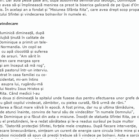
ri. Dar abia peste şa­se ani, după absolvirea se­mi­na­rului teo­logic, Dominique
e avea să-şi îm­pli­neas­că meni­rea ca preot la bi­­serica ga­licană de pe Quai d'O
ris. În ace­laşi an a fondat şi "Misiu­nea Sfân­ta Rita", care avea drept scop propa
­tului Sfintei şi vinde­carea bol­navilor în numele ei.
vindecare
 duminică dimineaţă, după
slujbă ţinută în calitate de
Do­mi­nique a primit un tele­
 Nor­man­dia. Un copil se
 cu apă clocotită şi sufe­rea
 de arsuri. "Am sărit în
 tren care mergea spre
şi am început să mă rog",
ă pas­to­rul într-un in­terviu.
trat în casa fa­mi­liei cu co­
ccidentat, mi-am întins
 asu­pra lui, rugându-mă
i Nostru Iisus Hristos şi
 Rita. Când medicii l-au
 a doua zi dimi­neaţă la spitalul unde fusese dus pentru efectuarea unor grefe d
au găsit copilul vindecat, zâmbitor, cu pielea curată, fără urmă de răni."
area a făcut mare vâlvă în epo­că. A fost prima, dar nu şi ultima tă­mă­duire,
 de atunci înainte, convins de harul său de vindecător "în numele Dom­nului",
le Dominique şi-a făcut din asta o misiune. Însoţit de statueta Sfin­tei Rita, pe 
u el pretutindeni, le-a redat să­nătatea şi le-a readus surâsul pe buze multor
iţi. "Datorită protecţiei Sfin­tei, forţele mele creşteau. După fiecare intervenţie,
ecare binecu­vân­tare, simţeam un curent de ener­gie care circula în­tre mine şi 
obosi nicio­dată să spun că pre­oţii trebuie să îi vindece pe bolnavi. Asta e sar­c