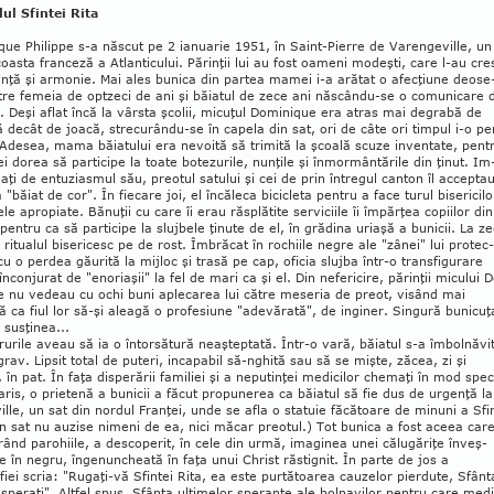
lul Sfintei Rita
ue Philippe s-a născut pe 2 ianuarie 1951, în Saint-Pierre de Varengeville, un
oasta franceză a Atlanticului. Părinţii lui au fost oameni mo­deşti, care l-au cre
inţă şi armonie. Mai ales bunica din partea mamei i-a arătat o afecţiune deo­se
ntre femeia de optzeci de ani şi băiatul de zece ani născându-se o comu­nicare 
. Deşi aflat încă la vârsta şcolii, mi­cuţul Do­minique era atras mai degrabă de
ă decât de joacă, strecurându-se în capela din sat, ori de câte ori timpul i-o pe
Adesea, mama băiatului era nevoită să trimită la şcoală scuze inven­tate, pent
 ei dorea să participe la toate bote­zurile, nun­ţile şi înmormântările din ţi­nut. Im
naţi de en­tu­ziasmul său, preotul satului şi cei de prin în­tregul canton îl ac­cep­ta
 "băiat de cor". În fie­care joi, el încăleca bicicleta pentru a face turul bise­ricilo
ele apropiate. Bă­nuţii cu care îi erau răsplătite serviciile îi împărţea copiilor din
 pen­tru ca să participe la slujbele ţinute de el, în gră­dina uriaşă a bunicii. La z
 ritualul bi­se­ricesc pe de rost. Îmbrăcat în ro­chiile negre ale "zâ­nei" lui pro­tec­
cu o perdea găurită la mijloc şi trasă pe cap, oficia slujba într-o transfigurare
 înconjurat de "enoriaşii" la fel de mari ca şi el. Din nefericire, părinţii micului 
 nu vedeau cu ochi buni aplecarea lui către meseria de preot, vi­sând mai
 ca fiul lor să-şi aleagă o pro­fesiune "adevărată", de inginer. Sin­gură bunicuţ
îl susţinea...
rurile aveau să ia o întorsătură neaş­tep­tată. Într-o vară, băiatul s-a îmbolnăvi
grav. Lipsit total de puteri, incapabil să-nghită sau să se mişte, ză­cea, zi şi
 în pat. În faţa dis­pe­rării familiei şi a neputinţei medicilor chemaţi în mod spec
aris, o prietenă a bunicii a făcut pro­pu­nerea ca băiatul să fie dus de urgenţă la
ille, un sat din nordul Franţei, unde se afla o sta­tuie făcătoare de minuni a Sfi
În sat nu auzise nimeni de ea, nici măcar preotul.) Tot bu­nica a fost aceea care
rând parohiile, a des­co­perit, în cele din urmă, imaginea unei călugăriţe înveş­
 în negru, îngenuncheată în faţa unui Christ răstignit. În parte de jos a
fiei scria: "Ru­ga­ţi-vă Sfintei Rita, ea este purtătoarea cauzelor pier­­dute, Sfânt
isperaţi". Altfel spus, Sfân­ta ultimelor speranţe ale bol­navilor pentru care medi­