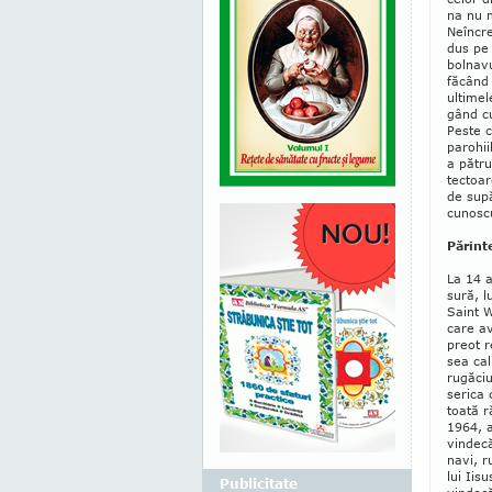
na nu m
Neîncre
dus pe 
bolnavu
făcând 
ultimel
gând c
Peste c
parohii
a pătru
tectoar
de su­p
cunoscu
Părint
La 14 a
sură, l
Saint W
care av
preot r
sea ca­l
rugăciun
se­rica 
toată r
1964, a
vin­de­c
navi, r
lui Iisu
Publicitate