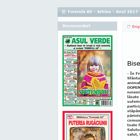
Formula AS
›
Arhiva
›
Anul 2017
Recomandari
Eni
Bise
- În F
Sfântu
animal
DOMINI
noiemb
lăsate
suferi
partici
stăpân
părint
comun 
toate 
Salutul
salut, 