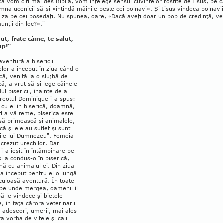
că vom citi mai des Biblia, vom înţelege sensul cuvintelor rostite de Iisus, pe 
emna ucenicii să-şi «întindă mâinile peste cei bolnavi». Şi Iisus vindeca bolnavii
ciza pe cei posedaţi. Nu spunea, oare, «Dacă aveţi doar un bob de credinţă, ve
nţii din loc?»."
ut, frate câine, te salut,
up!"
ventură a bisericii
lor a început în ziua când o
că, venită la o slujbă de
­că, a vrut să-şi lege câinele
ul bisericii, îna­inte de a
Preotul Dominique i-a spus:
i cu el în bise­rică, doamnă,
i a vă teme, bise­rica este
să primească şi animalele,
că şi ele au suflet şi sunt
rile lui Dumnezeu". Femeia
 crezut urechilor. Dar
 i-a ieşit în întâmpinare pe
şi a condus-o în biserică,
ă cu animalul ei. Din ziua
a început pentru el o lungă
culoasă aventură. În toate
 pe unde mergea, oamenii îl
ă le vin­dece şi bietele
, în faţa cărora veterinarii
u, adeseori, umerii, mai ales
a vorba de vitele şi caii