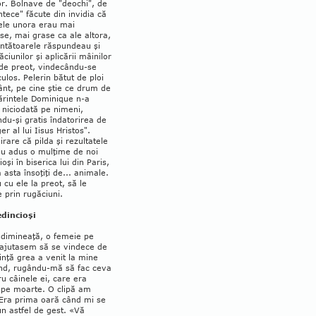
or. Bolnave de "deochi", de
ntece" făcute din invidia că
ele unora erau mai
e, mai grase ca ale altora,
n­­tă­toa­rele răspundeau şi
ciunilor şi aplicării mâi­nilor
de preot, vin­decându-se
culos. Pelerin bătut de ploi
ânt, pe cine ştie ce drum de
ărintele Do­minique n-a
 nicio­dată pe nimeni,
ndu-şi gratis îndatorirea de
er al lui Iisus Hristos".
irare că pilda şi re­zultatele
au adus o mulţime de noi
ioşi în biserica lui din Paris,
 asta însoţiţi de... animale.
cu ele la preot, să le
 prin rugăciuni.
edincioşi
 dimineaţă, o femeie pe
 ajutasem să se vindece de
rinţă grea a venit la mi­ne
nd, rugân­du-mă să fac ceva
ru câi­nele ei, care era
 pe moarte. O clipă am
 Era prima oară când mi se
n astfel de gest. «Vă