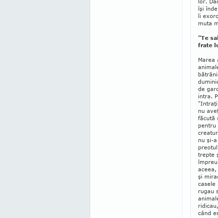
lor. Da
îşi înd
îi exor
muta mu
"Te sal
frate l
Marea a
animale
bătrâni
dumi­ni
de gard
intra. 
"Intraţ
nu aveţ
făcută 
pentru 
creatu
nu şi-a
preotul
trepte 
împreun
aceea, 
şi mira
casele
rugau s
animale
ri­dica
când er