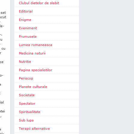
Clubul dietelor de slabit
Editorial
 sat
scut
Enigme
­
de­
Eveniment
r­
Frumusete
ru
­
Lumea romaneasca
u cu
r
Medicina naturii
Nutritie
ece
Pagina specialistilor
Do­
Periscop
a
Planete culturale
t
Societate
ial
Spectator
ntei
Spiritualitate
,
Sub lupa
Terapii alternative
a
ci­