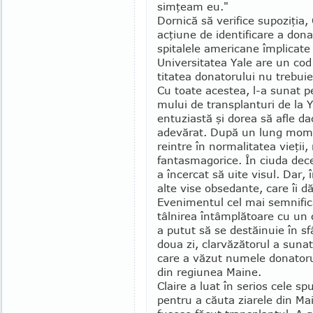
simţeam eu."
Dornică să verifice su­poziţia
acţiune de iden­tificare a donat
spitalele americane împli­ca­te
Uni­versitatea Yale are un cod 
titatea dona­to­rului nu trebuie
Cu toate acestea, l-a su­nat pe
mu­lui de trans­planturi de la Y
entu­zi­as­tă şi dorea să afle 
adevărat. După un lung mo­men
reintre în normalitatea vieţi
fantasmagorice. În ciuda decep
a încercat să uite visul. Dar,
alte vise obsedante, care îi d
Evenimentul cel mai sem­nifica
tâlnirea în­tâm­plătoare cu un c
a putut să se destăinuie în sfâ
doua zi, clarvăzătorul a su­nat
care a văzut numele do­nato­ru­
din regiunea Maine.
Claire a luat în serios cele sp
pentru a cău­ta ziarele din Mai