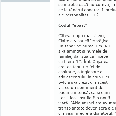
se întrebe dacă nu cum­va, în 
de la tânărul donator. Îi prelu
ale personali­tă­ţii lui?
Codul "spart"
Câteva nopţi mai târziu,
Claire a vi­sat că îmbrăţişa
un tânăr pe nume Tim. Nu
şi-a amintit şi numele de
familie, dar ştia că începe
cu litera "L". Îmbrăţişarea
era, de fapt, un fel de
aspiraţie, o în­glo­bare a
adolescentului în trupul ei.
Sylvia s-a trezit din acest
vis cu un sentiment de
bucurie intensă, ca şi cum
i-ar fi fost insuflată o nouă
viaţă. "Abia atunci am avut s
trans­plantate deveniseră ale
din visul meu era do­natorul.