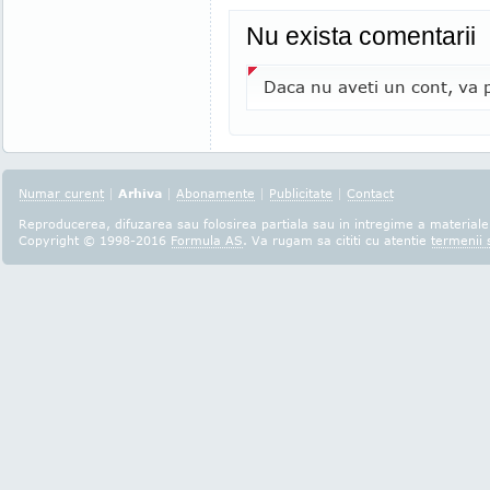
Nu exista comentarii
Daca nu aveti un cont, va p
Numar curent
|
Arhiva
|
Abonamente
|
Publicitate
|
Contact
Reproducerea, difuzarea sau folosirea partiala sau in intregime a materialel
Copyright © 1998-2016
Formula AS
. Va rugam sa cititi cu atentie
termenii s