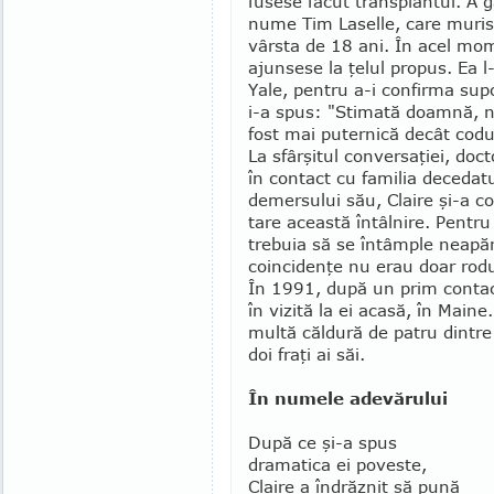
fusese făcut trans­plantul. A 
nume Tim Laselle, care murise 
vârsta de 18 ani. În acel mo­m
ajunsese la ţelul propus. Ea l-
Yale, pen­tru a-i confirma supo
i-a spus: "Stimată doam­nă, n
fost mai pu­ternică decât codul
La sfârşitul conversaţiei, doct
în contact cu familia dece­dat
demersului său, Claire şi-a c
tare această întâlnire. Pentru
trebuia să se întâmple nea­păra
coincidenţe nu erau doar rodul 
În 1991, după un prim contact 
în vizită la ei acasă, în Maine
multă căldură de patru dintre c
doi fraţi ai săi.
În numele adevărului
După ce şi-a spus
dramatica ei po­ves­te,
Claire a îndrăznit să pună