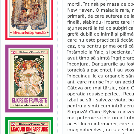
morţii, întinsă pe masa de ope
New Haven. O maladie rară, n
primară, de care suferea de la
finală, slăbindu-i foarte tare 
ajunseseră la fel de subţiri c
grefă dublă de inimă şi plămâ
care nu este practicată decât 
caz, era pentru prima oară câ
întâmple la Yale, şi pacienta,
avut timp să sim­tă îngrijorare
înconjura. Dar za­ru­rile au fo
to­ra­cică a pacientei, i-au sco
înlocuindu-le cu organele săn
ani, care murise într-un ac­ci
Câteva ore mai târziu, când Cl
operaţia reu­şise perfect. Recu
izbutise să-i salveze viaţa, b
pen­tru a sim­ţi cum intră aerul
Surpriză! Claire Syl­via rea­li
mai puternic şi într-un alt rit
acest lu­cru infir­mie­rei, care
imaginaţiei dvs., nu s-a schim