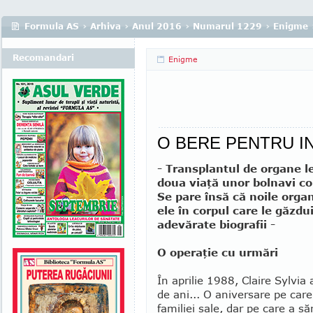
Formula AS
›
Arhiva
›
Anul 2016
›
Numarul 1229
›
Enigme
Recomandari
Enigme
O BERE PENTRU I
- Transplantul de organe le
doua viaţă unor bolnavi c
Se pare însă că noile orga
ele în corpul care le găzdu
adevărate biografii -
O operaţie cu urmări
În aprilie 1988, Claire Sylvia a
de ani... O aniversare pe care 
familiei sale, dar pe care a s