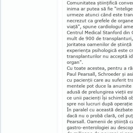
Comunitatea ştiinţifică conve
inima ar putea să fie "inteli­
urmeze atunci când este trans
necrezut ca gre­fele de organe
viaţă", spune car­dio­logul am
Centrul Medical Stanford din 
mult de 900 de transplanturi
joritatea oamenilor de ştiinţă
experienţa psihologică este c
transplanturilor nu acceptă id
organ".
Cu toate acestea, pentru a ră
Paul Pear­sall, Schroeder şi asi
cu pacienţii care au suferit t
mentele pot duce la anumite s
adusă de prelungirea vieţii es
ce unii pacienţi îşi schimbă obi
spre noi lucruri după operaţie
În paralel cu această dezbater
dacă nu o probă clară, cel puţ
Pearsall. Oamenii de ştiinţă 
gastro-ente­ro­logiei au descop