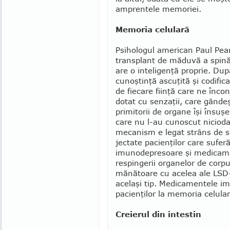
amprentele memoriei.
Memoria celulară
Psihologul american Paul Pearsa
transplant de mă­duvă a spinăr
are o inteligenţă proprie. Du
cunoştinţă ascuţită şi codifica
de fiecare fiinţă care ne înco
dotat cu senzaţii, care gân­de
pri­mitorii de organe îşi însuşe
care nu l-au cu­noscut niciod
mecanism e legat strâns de su
jec­tate pacien­ţilor care sufer
imunodepresoare şi medicamen
respin­ge­rii organelor de corp
mă­nă­toa­re cu ace­lea ale LSD
acelaşi tip. Medicamen­tele im
pacienţilor la me­moria celular
Creierul din intestin