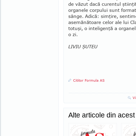
de văzut dacă curentul ştiin­ţ
organele corpului sunt formate
sânge. Adică: simţire, senti
asemănătoare celor ale lui Cl
totuşi, o inteligenţă a organel
o zi.
LIVIU ŞUTEU
Cititor Formula AS
V
Alte articole din aces