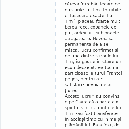
câteva în­tre­bări legate de
gusturile lui Tim. In­tui­ţiile
ei fuseseră exacte. Lui
Tim îi plă­ceau foarte mult
berea rece, copanele de
pui, ardeii iuţi şi blondele
atrăgătoare. Nevoia sa
permanentă de a se
mişca, lu­cru confirmat şi
de una dintre surorile lui
Tim, îşi găsise în Claire un
ecou deo­sebit: ea tocmai
participase la turul Fran­ţei
pe jos, pentru a-şi
satisface nevoia de ac­
ţiune.
Aceste lucruri au convins-
o pe Claire că o parte din
spiritul şi din amintirile lui
Tim i-au fost transferate
în acelaşi timp cu inima şi
plămânii lui. Ea a fost, de