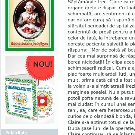
Săptămânile trec. Claire îşi rev
or­ga­ne grefate dispar. Cu to
schimbată, are sen­ti­men­tul că
dar nu are curaj să îi spună do
sfârşitul pe­ri­oadei de spital
conferinţă de presă pentru a f
celor de faţă, la întrebarea un
doreşte pacienta salvată la ple
răspuns: "Mor de poftă să bea
Dar cea mai surprinsă de răsp
berea nicio­da­tă! În clipa acee
schimbaseră radical. Cum a aj
plac foarte mult ardeii iuţi, u
mult, pri­ma dată când a fost 
la volan s-a sim­ţit atrasă irez
marginea şoselei. Nu a putut s
potoli pofta nebună de a savu
mai ciudat: în cursul unei seri
teni, ea, care era heterosexua
curios de o olan­deză blon­dă, 
Claire s-a abţinut totuşi de l
După şase luni de la operaţie, 
Publicitate
Claire conti­nuau să se înlănţ