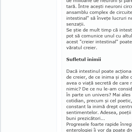
de mili­oane de neuroni şi par
tară. Între aceşti neuroni cir
ansamblu complex de circuite 
intestinal" să înveţe lucruri n
senzaţii.
Se ştie de mult timp că in­tes­
pot să co­mu­nice unul cu altul
acest "creier in­tes­tinal" poa
văratul creier.
Sufletul inimii
Dacă intestinul poate acţiona 
de creier, de ce ini­ma şi alte 
avea o via­ţă secretă de care 
ni­mic? De ce nu le-am consi­d
în parte un univers? Mai ales
cotidian, pre­cum şi cel poe­tic
constant la inimă drept cen­tr
sentimentelor. Adesea, poeţii
buni prezicători...
Progresele foarte rapide înre
enterologiei îi vor da poate dr