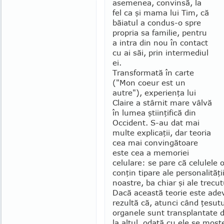
asemenea, convinsă, la
fel ca şi ma­ma lui Tim, că
băiatul a condus-o spre
pro­pria sa familie, pentru
a intra din nou în contact
cu ai săi, prin intermediul
ei.
Transformată în carte
("Mon coeur est un
autre"), experienţa lui
Claire a stâr­nit mare vâlvă
în lumea ştiinţifică din
Occident. S-au dat mai
multe expli­caţii, dar teoria
cea mai convingătoare
este cea a memoriei
celulare: se pare că ce­lulele 
conţin tipare ale per­so­nalităţii 
noastre, ba chiar şi ale trecut
Dacă această teo­rie este ade
rezultă că, atunci când ţe­su­t
organele sunt transplantate d
la altul, odată cu ele se moş­t