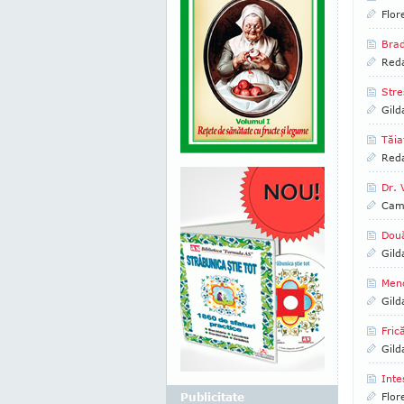
Flor
Brad
Reda
Stre
Gild
Tăia
Reda
Dr. 
Came
Două
Gild
Men
Gild
Fric
Gild
Inte
Publicitate
Flor