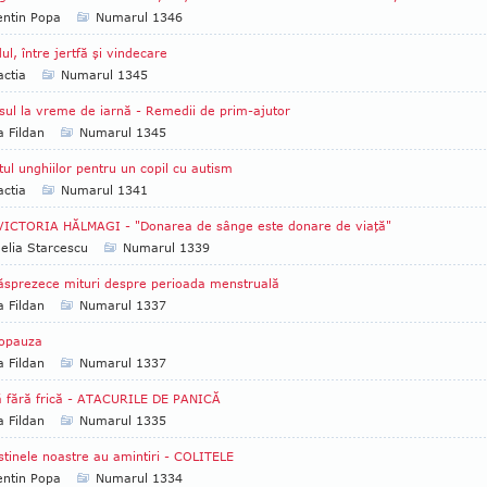
entin Popa
Numarul 1346
ul, între jertfă şi vindecare
ctia
Numarul 1345
sul la vreme de iarnă - Remedii de prim-ajutor
a Fildan
Numarul 1345
tul unghiilor pentru un copil cu autism
ctia
Numarul 1341
VICTORIA HĂLMAGI - "Donarea de sânge este donare de viaţă"
lia Starcescu
Numarul 1339
sprezece mituri despre perioada menstruală
a Fildan
Numarul 1337
opauza
a Fildan
Numarul 1337
ă fără frică - ATACURILE DE PANICĂ
a Fildan
Numarul 1335
stinele noastre au amintiri - COLITELE
entin Popa
Numarul 1334