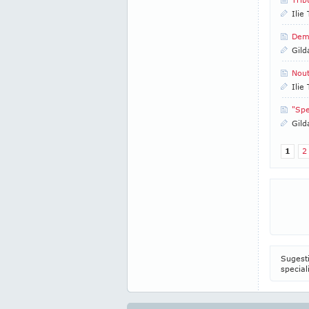
Ilie
Dem
Gild
Nout
Ilie
"Spe
Gild
1
2
Sugesti
special