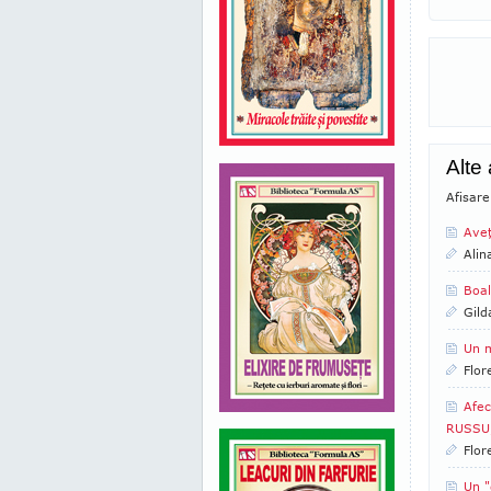
Alte
Afisare
Aveţ
Alin
Boal
Gild
Un m
Flor
Afec
RUSSU,
Flor
Un "