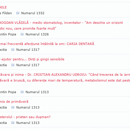
NILE
a Fildan
Numarul 1332
BOGDAN VLĂDILĂ - medic stomatolog, inventator - "Am deschis un orizont
tic nou, care promite foarte mult"
entin Popa
Numarul 1326
mai frecventă afecţiune întâlnită la om: CARIA DENTARĂ
ctia
Numarul 1317
-ajutor pentru... Dinţi şi gingii sensibile
ctia
Numarul 1317
ăvara şi inima - Dr. CRISTIAN ALEXANDRU UDROIU: "Când trecerea de la iar
măvară e bruscă, cu diferenţe mari de temperatură, metabolismul este dat pest
entin Popa
Numarul 1313
nia de primăvară
ctia
Numarul 1313
sterolul - prieten sau duşman?
ctia
Numarul 1313