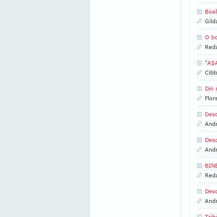
Boal
Gild
O bo
Reda
"AŞA
Citi
Din
Flor
Desc
And
Desc
And
BINE
Reda
Desc
And
Trib