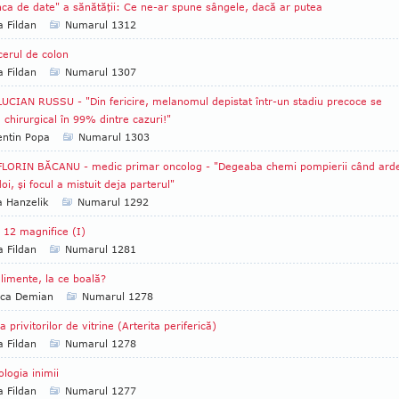
ca de date" a sănătăţii: Ce ne-ar spune sângele, dacă ar putea
a Fildan
Numarul 1312
erul de colon
a Fildan
Numarul 1307
LUCIAN RUSSU - "Din fericire, melanomul depistat într-un stadiu precoce se
 chirurgical în 99% dintre cazuri!"
entin Popa
Numarul 1303
FLORIN BĂCANU - medic primar oncolog - "Degeaba chemi pompierii când ard
doi, şi focul a mistuit deja parterul"
a Hanzelik
Numarul 1292
 12 magnifice (I)
a Fildan
Numarul 1281
limente, la ce boală?
ica Demian
Numarul 1278
a privitorilor de vitrine (Arterita periferică)
a Fildan
Numarul 1278
ologia inimii
a Fildan
Numarul 1277