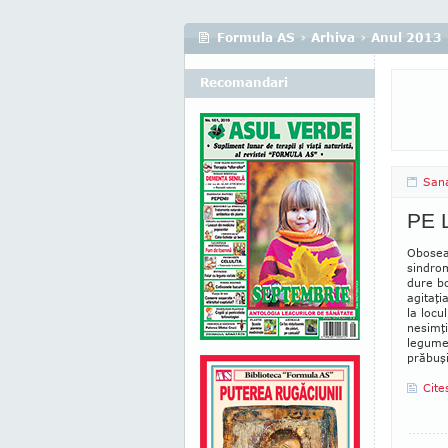
Formula AS
›
Arhiva
›
Anul 2013
Recomandari
San
PE 
Oboseal
sindrom
dure bo
agitaţi
la loc
nesimţi
legume
pră­buşi
Cite