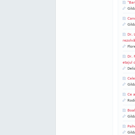
"Ban
Gild
Canc
Gild
Dr. 
rezolvă
Flor
Dr. 
etajul 
Deli
Cele
Gild
Ce a
Rod
Boal
Gild
Psih
Gild