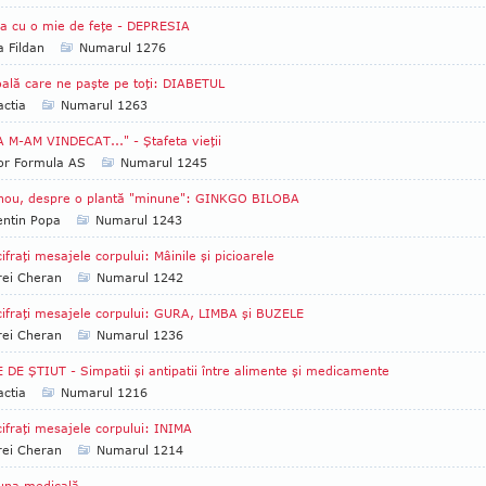
a cu o mie de feţe - DEPRESIA
a Fildan
Numarul 1276
ală care ne paşte pe toţi: DIABETUL
ctia
Numarul 1263
 M-AM VINDECAT..." - Ştafeta vieţii
tor Formula AS
Numarul 1245
 nou, despre o plantă "minune": GINKGO BILOBA
entin Popa
Numarul 1243
ifraţi mesajele corpului: Mâinile şi picioarele
rei Cheran
Numarul 1242
ifraţi mesajele corpului: GURA, LIMBA şi BUZELE
rei Cheran
Numarul 1236
 DE ŞTIUT - Simpatii şi antipatii între alimente şi medicamente
ctia
Numarul 1216
ifraţi mesajele corpului: INIMA
rei Cheran
Numarul 1214
una medicală