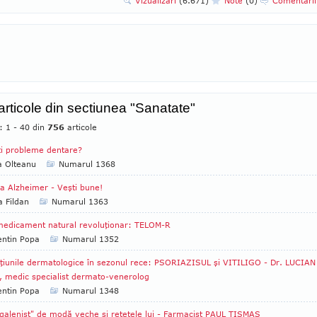
Vizualizari
(6.671)
Note
(0)
Comentari
 articole din sectiunea "Sanatate"
: 1 - 40 din
756
articole
i probleme dentare?
a Olteanu
Numarul 1368
a Alzheimer - Veşti bune!
a Fildan
Numarul 1363
edicament natural revoluţionar: TELOM-R
entin Popa
Numarul 1352
ţiunile dermatologice în sezonul rece: PSORIAZISUL şi VITILIGO - Dr. LUCIAN
 medic specialist dermato-venerolog
entin Popa
Numarul 1348
galenist" de modă veche şi reţetele lui - Farmacist PAUL TISMAŞ