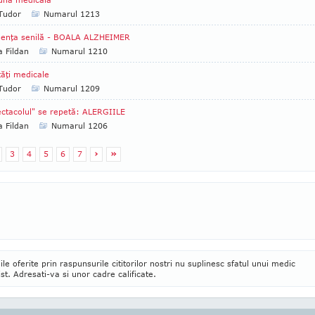
 Tudor
Numarul 1213
enţa senilă - BOALA ALZHEIMER
a Fildan
Numarul 1210
ăţi medicale
 Tudor
Numarul 1209
ctacolul" se repetă: ALERGIILE
a Fildan
Numarul 1206
3
4
5
6
7
›
»
ile oferite prin raspunsurile cititorilor nostri nu suplinesc sfatul unui medic
ist. Adresati-va si unor cadre calificate.