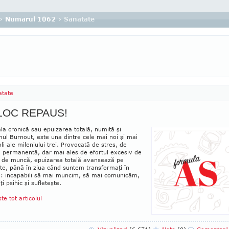
›
Numarul 1062
› Sanatate
atate
LOC REPAUS!
a cronică sau epuizarea totală, numită şi
ul Burnout, este una dintre cele mai noi şi mai
li ale mileniului trei. Provocată de stres, de
a permanentă, dar mai ales de efortul excesiv de
ul de muncă, epuizarea totală avansează pe
te, până în ziua când sun­tem trans­formaţi în
: incapabili să mai muncim, să mai comu­nicăm,
ţi psihic şi sufleteşte.
ste tot articolul