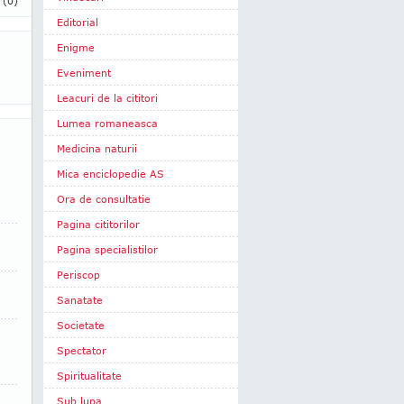
i
(0)
Editorial
Enigme
Eveniment
Leacuri de la cititori
Lumea romaneasca
Medicina naturii
Mica enciclopedie AS
Ora de consultatie
Pagina cititorilor
Pagina specialistilor
Periscop
Sanatate
Societate
Spectator
Spiritualitate
Sub lupa