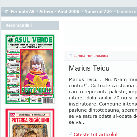
Formula AS
›
Arhiva
›
Anul 2006
›
Numarul 726
› Lumea r
Recomandari
Lumea romaneasca
Marius Teicu
Marius Teicu . "Nu. N-am mur
contra!". Cu toate ca steaua 
care o reprezinta paleste, imp
uitare, idolul anilor 70 nu si
inspiratoare. Compune intens
pasiune dintotdeauna, spera
se va satura odata si-odata d
se va...
Citeste tot articolul