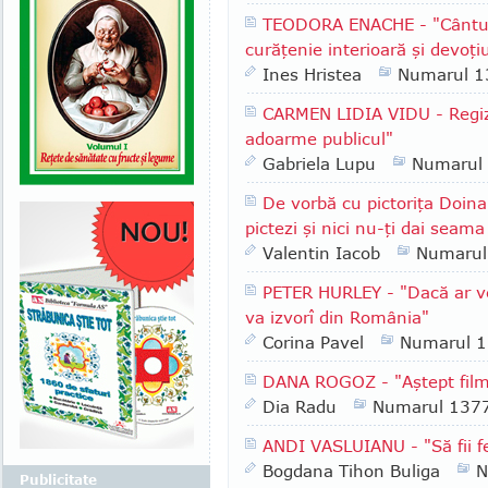
TEODORA ENACHE - "Cântul a
curăţenie interioară şi devoţi
Ines Hristea
Numarul 1
CARMEN LIDIA VIDU - Regizo
adoarme publicul"
Gabriela Lupu
Numarul
De vorbă cu pictoriţa Doina
pictezi şi nici nu-ţi dai seam
Valentin Iacob
Numarul
PETER HURLEY - "Dacă ar ve
va izvorî din România"
Corina Pavel
Numarul 
DANA ROGOZ - "Aştept filmu
Dia Radu
Numarul 137
ANDI VASLUIANU - "Să fii fe
Bogdana Tihon Buliga
N
Publicitate