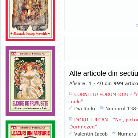
Alte articole din se
Afisare: 1 - 40 din
999
artico
CORNELIU PORUMBOIU - "Am 
mele"
Dia Radu
Numarul 138
DORU TULCAN - "Noi, pictori
Dumnezeu"
Valentin Iacob
Numarul