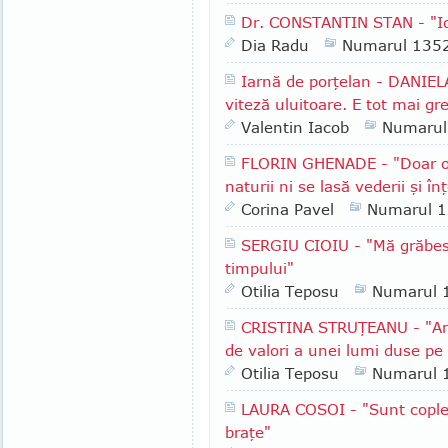
Dr. CONSTANTIN STAN - "Id
Dia Radu
Numarul 135
Iarnă de porţelan - DANIEL
viteză uluitoare. E tot mai gr
Valentin Iacob
Numarul
FLORIN GHENADE - "Doar o 
naturii ni se lasă vederii şi înţ
Corina Pavel
Numarul 
SERGIU CIOIU - "Mă grăbesc
timpului"
Otilia Teposu
Numarul 
CRISTINA STRUŢEANU - "Am 
de valori a unei lumi duse pe
Otilia Teposu
Numarul 
LAURA COSOI - "Sunt copleşit
braţe"