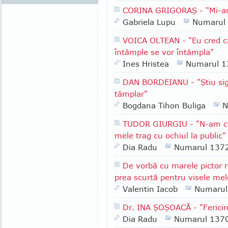
CORINA GRIGORAŞ - "Mi-ar p
Gabriela Lupu
Numarul
VOICA OLTEAN - "Eu cred că 
întâmple se vor întâmpla"
Ines Hristea
Numarul 1
DAN BORDEIANU - "Ştiu sig
tâmplar"
Bogdana Tihon Buliga
N
TUDOR GIURGIU - "N-am ce f
mele trag cu ochiul la public"
Dia Radu
Numarul 137
De vorbă cu marele pictor
prea scurtă pentru visele mel
Valentin Iacob
Numarul
Dr. INA ŞOŞOACĂ - "Fericir
Dia Radu
Numarul 137