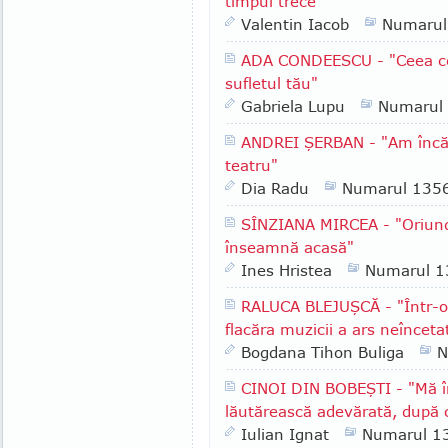
timpul trece"
Valentin Iacob
Numarul
ADA CONDEESCU - "Ceea ce e
sufletul tău"
Gabriela Lupu
Numarul
ANDREI ŞERBAN - "Am încă u
teatru"
Dia Radu
Numarul 135
SÎNZIANA MIRCEA - "Oriun
înseamnă acasă"
Ines Hristea
Numarul 1
RALUCA BLEJUŞCĂ - "Într-o 
flacăra muzicii a ars neînceta
Bogdana Tihon Buliga
N
CINOI DIN BOBEŞTI - "Mă î
lăutărească adevărată, după 
Iulian Ignat
Numarul 1