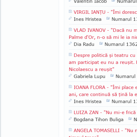
Valentin Iacob
Numarul
VIRGIL IANŢU - "Îmi doresc
Ines Hristea
Numarul 1
VLAD IVANOV - "Dacă nu m
Palme d'Or, n-o să mi le ia n
Dia Radu
Numarul 136
Despre politică şi teatru c
am participat eu nu a reuşit. 
Nicolaescu a reuşit"
Gabriela Lupu
Numarul
IOANA FLORA - "Îmi place 
ani, care continuă să ţină la 
Ines Hristea
Numarul 1
LUIZA ZAN - "Nu mi-e frică
Bogdana Tihon Buliga
N
ANGELA TOMASELLI - "Nu mă