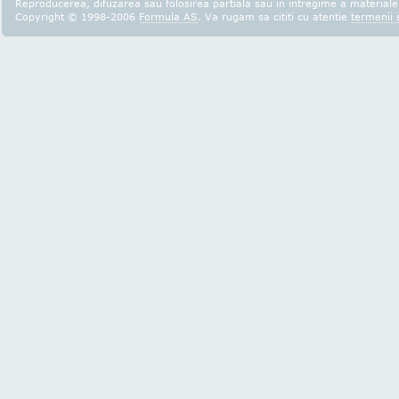
Reproducerea, difuzarea sau folosirea partiala sau in intregime a materialel
Copyright © 1998-2006
Formula AS
. Va rugam sa cititi cu atentie
termenii s