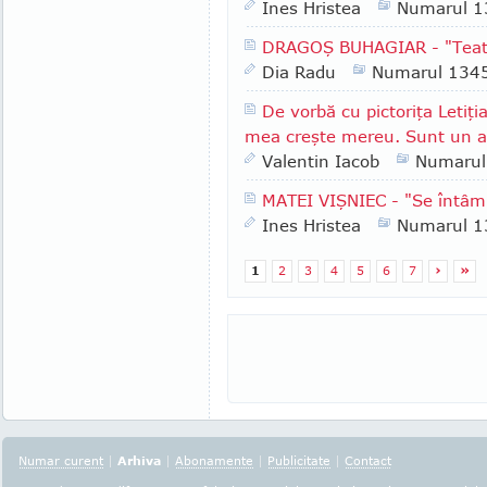
Ines Hristea
Numarul 1
DRAGOŞ BUHAGIAR - "Teatru
Dia Radu
Numarul 134
De vorbă cu pictoriţa Letiţi
mea creşte mereu. Sunt un al
Valentin Iacob
Numarul
MATEI VIŞNIEC - "Se întâmp
Ines Hristea
Numarul 1
1
2
3
4
5
6
7
›
»
Numar curent
|
Arhiva
|
Abonamente
|
Publicitate
|
Contact