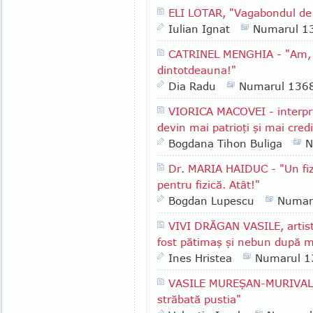
ELI LOTAR, "Vagabondul de 
Iulian Ignat
Numarul 1
CATRINEL MENGHIA - "Am, în
dintotdeauna!"
Dia Radu
Numarul 136
VIORICA MACOVEI - interpr
devin mai patrioţi şi mai cred
Bogdana Tihon Buliga
N
Dr. MARIA HAIDUC - "Un fiz
pentru fizică. Atât!"
Bogdan Lupescu
Numar
VIVI DRĂGAN VASILE, artist
fost pătimaş şi nebun după m
Ines Hristea
Numarul 1
VASILE MUREŞAN-MURIVALE -
străbată pustia"