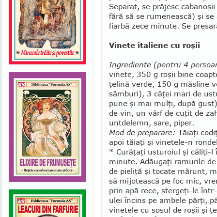
Se­pa­rat, se pră­­jesc ca­ba­noşii 
fără să se ru­me­nească) şi se 
fiarbă zece minute. Se presară
Vinete italiene cu roşii
Ingrediente (pentru 4 persoa
vine­te, 350 g roşii bine coap
ţelină verde, 150 g măsline ve
sâmburi), 3 căţei mari de ust
pune şi mai mulţi, după gust
de vin, un vârf de cuţit de za
untdelemn, sare, piper.
Mod de preparare:
Tăiaţi codi
apoi tăiaţi şi vinetele-n rondel
* Cură­ţaţi usturoiul şi căliţi
minute. Adău­gaţi ramurile de ţ
de pieliţă şi tocate mărunt, mă
să mijotească pe foc mic, vre
prin apă rece, ştergeţi-le într-
ulei încins pe am­bele părţi,
vinetele cu so­sul de roşii şi ţ