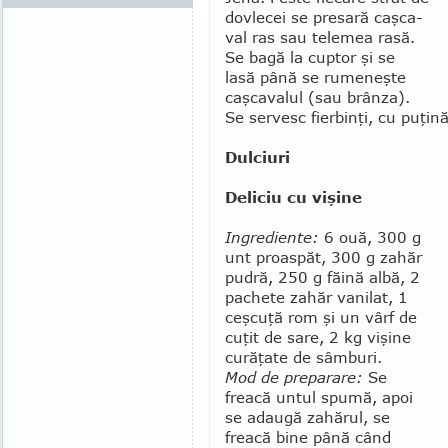
dovlecei se pre­sară caşca­
val ras sau tele­mea rasă.
Se bagă la cup­tor şi se
lasă până se rumeneşte
caş­cavalul (sau brânza).
Se servesc fierbinţi, cu puţin
Dulciuri
Deliciu cu vişine
Ingrediente:
6 ouă, 300 g
unt proaspăt, 300 g zahăr
pudră, 250 g făină albă, 2
pachete zahăr vanilat, 1
ceş­cuţă rom şi un vârf de
cuţit de sare, 2 kg vişine
curăţate de sâmburi.
Mod de preparare:
Se
freacă untul spumă, apoi
se adau­gă zahărul, se
freacă bine până când