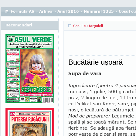
Formula AS
›
Arhiva
›
Anul 2016
›
Numarul 1225
›
Cosul cu
Recomandari
Cosul cu targuieli
Bucătărie uşoară
Supă de vară
Ingrediente (pentru 4 persoa
mor­covi, 1 gulie, 500 g cartofi
praz, 2 lin­guri de ulei, 1 litru
cu Delikat sau Knorr, sare, pi
noşi, o legătură de pă­trunjel.
Mod de preparare:
Legu­mele 
spală şi se toacă mărunt. Se c
fier­bin­te. Se adau­gă apa fia
potriveşte de piper şi sare, s