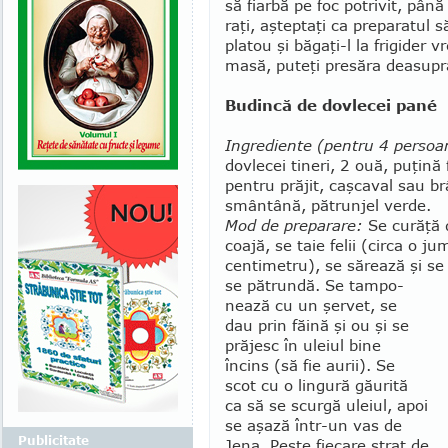
să fiarbă pe foc po­trivit, pân
raţi, aşteptaţi ca preparatul 
platou şi băgaţi-l la frigider 
masă, puteţi presăra deasupr
Budincă de dovlecei pané
Ingrediente (pentru 4 persoa
dovlecei tineri, 2 ouă, puţină 
pentru prăjit, caşcaval sau b
smântână, pătrunjel verde.
Mod de preparare:
Se curăţă d
coajă, se taie felii (circa o ju
centi­metru), se sărează şi se
se pătrundă. Se tampo­
nează cu un şervet, se
dau prin făină şi ou şi se
prăjesc în uleiul bine
încins (să fie aurii). Se
scot cu o lingură găurită
ca să se scurgă uleiul, apoi
se aşază într-un vas de
Publicitate
Jena. Peste fiecare strat de