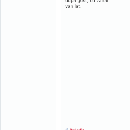
după gust, cu zahăr
vanilat.
Redactia