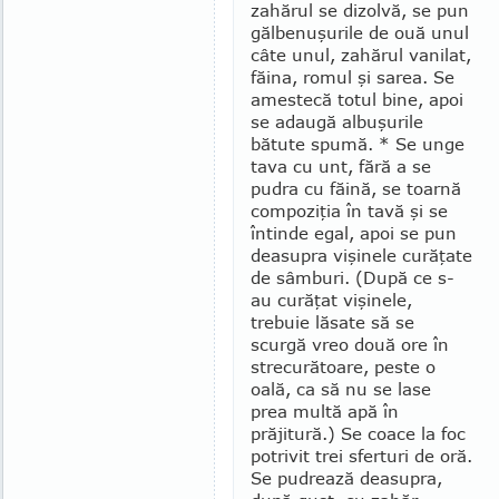
zahă­rul se dizolvă, se pun
gălbe­nuşurile de ouă unul
câte unul, zahărul vanilat,
făina, romul şi sarea. Se
amestecă totul bine, apoi
se adau­gă albu­şurile
bătute spumă. * Se unge
tava cu unt, fără a se
pudra cu făină, se toarnă
com­poziţia în tavă şi se
întinde egal, apoi se pun
deasupra vişinele curăţate
de sâmburi. (Du­pă ce s-
au cu­ră­ţat vişinele,
trebuie lăsate să se
scurgă vreo două ore în
stre­curătoare, peste o
oală, ca să nu se lase
prea multă apă în
prăjitură.) Se coace la foc
potrivit trei sferturi de oră.
Se pu­drează deasupra,