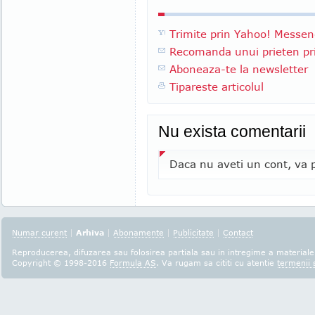
Trimite prin Yahoo! Messen
Recomanda unui prieten pri
Aboneaza-te la newsletter
Tipareste articolul
Nu exista comentarii
Daca nu aveti un cont, va p
Numar curent
|
Arhiva
|
Abonamente
|
Publicitate
|
Contact
Reproducerea, difuzarea sau folosirea partiala sau in intregime a materialel
Copyright © 1998-2016
Formula AS
. Va rugam sa cititi cu atentie
termenii s