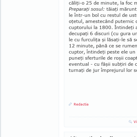
căliţi-o 25 de minute, la foc m
Preparaţi sosul:
tăiaţi mărunt 1
le într-un bol cu restul de ustu
oţetul, amestecând puternic c
cuptorului la 1800. Întindeţi a
decupaţi 6 discuri (cu gura unu
le cu furculiţa şi lăsaţi-le să 
12 minute, până ce se ru­me­n
cuptor, întindeţi peste ele un 
puneţi sferturile de ro­şii coap
eventual - cu fâşii subţiri de 
turnaţi de jur împrejurul lor s
Redactia
V