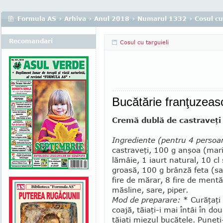
Formula AS
›
Arhiva
›
Anul 2018
›
Numarul 1332
›
Cosul cu
Recomandari
Cosul cu targuieli
Bucătărie franţuzeas
Cremă dublă de castraveţi
Ingrediente (pentru 4 persoa
castraveţi, 100 g an­şoa (mar
lămâie, 1 iaurt natural, 10 c
groasă, 100 g brânză feta (s
fire de mărar, 8 fire de men­tă
măsline, sare, piper.
Mod de preparare:
* Curăţaţi c
coajă, tăiaţi-i mai întâi în do­
tă­iaţi mie­zul bu­căţele. Puneţi