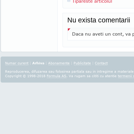
Tipareste articolul
Nu exista comentarii
Daca nu aveti un cont, va p
Numar curent
|
Arhiva
|
Abonamente
|
Publicitate
|
Contact
Reproducerea, difuzarea sau folosirea partiala sau in intregime a materialel
Copyright © 1998-2018
Formula AS
. Va rugam sa cititi cu atentie
termenii s