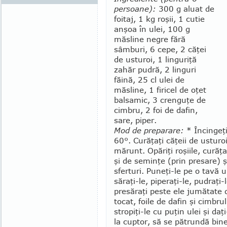
persoane):
300 g aluat de
foitaj, 1 kg roşii, 1 cutie
anşoa în ulei, 100 g
măsline negre fără
sâmburi, 6 ce­pe, 2 căţei
de usturoi, 1 linguriţă
zahăr pu­dră, 2 linguri
făină, 25 cl ulei de
măsline, 1 fi­ricel de oţet
balsamic, 3 crenguţe de
cim­bru, 2 foi de dafin,
sare, piper.
Mod de preparare:
* Încingeţi
60°. Curăţaţi căţeii de usturoi 
mărunt. Opăriţi roşiile, curăţaţ
şi de seminţe (prin presare) şi
sferturi. Pu­ne­ţi-le pe o tavă 
să­ra­ţi-le, pi­pe­raţi-le, pu­draţ
presăraţi peste ele ju­mătate 
tocat, foile de dafin şi cimbrul
stropiţi-le cu puţin ulei şi daţ
la cuptor, să se pătrundă bine