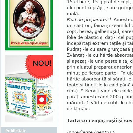
15 cl bere, 15 g praf de copt,
ulei pentru pră­jit, sare grun­j
mală.
Mod de preparare:
* Ames­teca
un cas­tron, făina şi zeamilul 
copt, berea, găl­be­nu­şul, sar
folie de plastic şi daţi-l cel pu
îndepărtaţi extre­mi­tăţile şi 
Pudraţi-le cu sare grunjoasă 
Zvân­taţi-le cu hârtie absorban
şi aşezaţi-le una peste alta, 
prin aluatul preparat anterior c
minut pe fiecare parte - în ule
hârtie ab­sor­ban­tă şi săraţi-le
toate şi ţineţi-le la cald până
cins). * Serviţi vi­ne­tele cal
paraţi ames­tecând 200 g iaur
mărunt, 1 vârf de cuţit de c
de lămâie.
Tartă cu ceapă, roşii şi so
Publicitate
Ingrediente (pentru 6