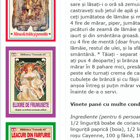
sare şi lă­saţi-i o oră să zemui
castraveţi sub jetul de apă şi 
ceţi ju­mătatea de lămâie şi mi
4 fire de mărar, piper, jumătat
picături de zea­mă de lămâie şi
iaurt şi din smân­tâna groasă.
cu 4 fire de mentă (doar frun
lă­mâie, restul de ulei, şi la sf
smântână. * Tăiaţi - separat - 
aţi pus 4 deoparte) şi brânza 
mărar în 8 pahare mici, presă
peste ele turnaţi cre­ma de ca
cubuleţe de brân­ză şi cu fâşi
anşoa în­treg şi puţin mărar v
înainte de-a o servi.
Vinete pané cu multe con
Ingrediente (pentru 6 persoa
1/2 linguriţă boa­be de corian
linguriţă paprică (boia), 1/2 l
roşu Cayenne, 100 g făină, 1