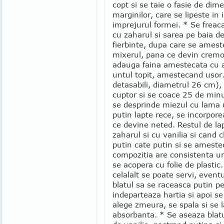
copt si se taie o fasie de dim
marginilor, care se lipeste in i
imprejurul formei. * Se freac
cu zaharul si sarea pe baia d
fierbinte, dupa care se ameste
mixerul, pana ce devin crem
adauga faina amestecata cu am
untul topit, amestecand usor. 
detasabili, diametrul 26 cm), 
cuptor si se coace 25 de minu
se desprinde miezul cu lama 
putin lapte rece, se incorpor
ce devine neted. Restul de l
zaharul si cu vanilia si cand
putin cate putin si se ameste
compozitia are consistenta un
se acopera cu folie de plastic.
celalalt se poate servi, eventu
blatul sa se raceasca putin pe
indeparteaza hartia si apoi s
alege zmeura, se spala si se 
absorbanta. * Se aseaza blat