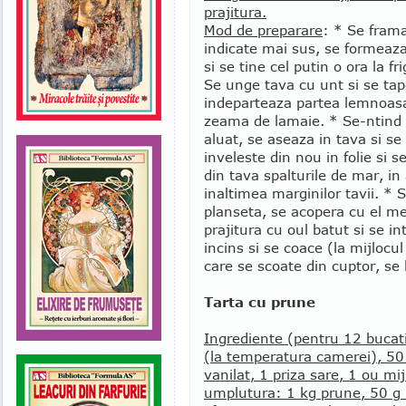
prajitura.
Mod de preparare
: * Se frama
indicate mai sus, se formeaza o
si se tine cel putin o ora la f
Se unge tava cu unt si se tap
indeparteaza partea lemnoasa,
zeama de lamaie. * Se-ntind 
aluat, se aseaza in tava si s
inveleste din nou in folie si s
din tava spalturile de mar, in
inaltimea marginilor tavii. * 
planseta, se acopera cu el me
prajitura cu oul batut si se in
incins si se coace (la mijlocu
care se scoate din cuptor, se 
Tarta cu prune
Ingrediente (pentru 12 bucati
(la temperatura camerei), 50 g
vanilat, 1 priza sare, 1 ou mi
umplutura: 1 kg prune, 50 g b