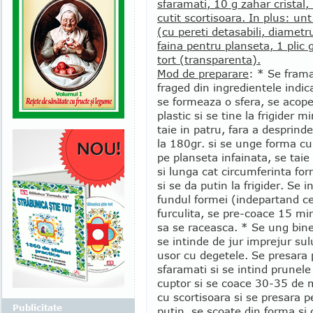
sfaramati, 10 g zahar cristal,
cutit scortisoara. In plus: un
(cu pereti detasabili, diametr
faina pentru planseta, 1 plic 
tort (transparenta).
Mod de preparare
: * Se fram
fraged din ingredientele indic
se formeaza o sfera, se acope
plastic si se tine la frigider
taie in patru, fara a desprind
la 180gr. si se unge forma cu
pe planseta infainata, se taie
si lunga cat circumferinta for
si se da putin la frigider. Se 
fundul formei (indepartand c
furculita, se pre-coace 15 min
sa se raceasca. * Se ung bine
se intinde de jur imprejur sulu
usor cu degetele. Se presara p
sfaramati si se intind prunele
cuptor si se coace 30-35 de 
cu scortisoara si se presara p
Publicitate
putin, se scoate din forma si