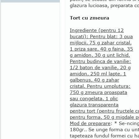
glazura lucioasa, preparata co
Tort cu zmeura
Ingrediente (pentru 12
bucati): Pentru blat: 3 oua
mijlocii, 75 g zahar cristal,
1 priza sare, 40 g faina, 35
g amidon, 30 g unt lichid.
Pentru budinca de vanilie:
1/2 baton de vanilie, 20 g
amidon, 250 ml lapte, 1
galbenus, 40 g zahar
cristal. Pentru umplutura:
750 g zmeura proaspata
sau congelata, 1 plic
glazura transparenta
pentru tort (pentru fructele c
pentru forma, 50 g migdale praj
Mod de preparare
: * Se-ncing
180gr.. Se unge forma cu unt
tapeteaza fundul formei cu ha