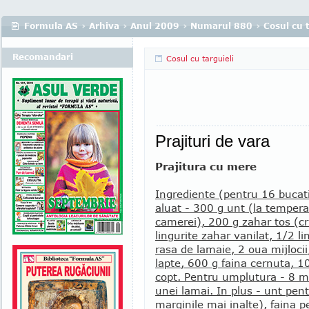
Formula AS
›
Arhiva
›
Anul 2009
›
Numarul 880
›
Cosul cu t
Recomandari
Cosul cu targuieli
Prajituri de vara
Prajitura cu mere
Ingrediente (pentru 16 bucat
aluat - 300 g unt (la temper
camerei), 200 g zahar tos (cri
lingurite zahar vanilat, 1/2 li
rasa de lamaie, 2 oua mijlocii,
lapte, 600 g faina cernuta, 10
copt. Pentru umplutura - 8 
unei lamai. In plus - unt pen
marginile mai inalte), faina 