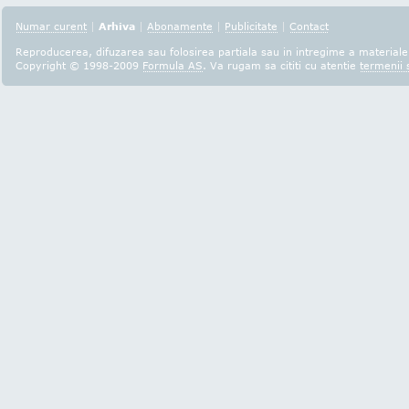
Numar curent
|
Arhiva
|
Abonamente
|
Publicitate
|
Contact
Reproducerea, difuzarea sau folosirea partiala sau in intregime a materialel
Copyright © 1998-2009
Formula AS
. Va rugam sa cititi cu atentie
termenii s