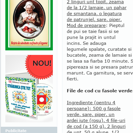
2 linguri unt topit, zeama
de la 1/2 lamaie, un pahar
de smantana, o legatura
de patrunjel, sare, piper.
Mod de preparare
: Pieptul
de pui se taie fasii si se
pune la prajit in untul
incins. Se adauga
legumele spalate, curatate si 
bucatele, zeama de lamaie si
se lasa sa fiarba 10 minute. 
pipereaza si se presara patrun
marunt. Ca garnitura, se serv
fierti.
File de cod cu fasole verde
Ingrediente (pentru 4
persoane): 500 g fasole
verde, sare, piper, un
ardei iute (rosu), 4 file-uri
de cod (a 150 g), 2 linguri
Publicitate
de unt, 50 g alune, 1/2