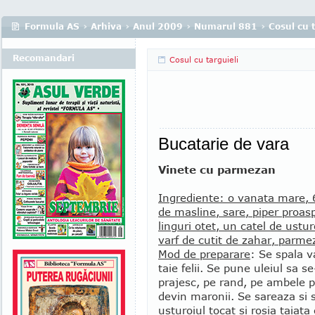
Formula AS
›
Arhiva
›
Anul 2009
›
Numarul 881
›
Cosul cu t
Recomandari
Cosul cu targuieli
Bucatarie de vara
Vinete cu parmezan
Ingrediente: o vanata mare, 6
de masline, sare, piper proas
linguri otet, un catel de ustur
varf de cutit de zahar, parme
Mod de preparare
: Se spala v
taie felii. Se pune uleiul sa s
prajesc, pe rand, pe ambele p
devin maronii. Se sareaza si 
usturoiul tocat si rosia taiat