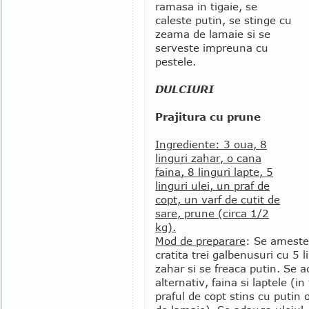
ramasa in tigaie, se
caleste putin, se stinge cu
zeama de lamaie si se
serveste impreuna cu
pestele.
DULCIURI
Prajitura cu prune
Ingrediente: 3 oua, 8
linguri zahar, o cana
faina, 8 linguri lapte, 5
linguri ulei, un praf de
copt, un varf de cutit de
sare, prune (circa 1/2
kg).
Mod de preparare
: Se ameste
cratita trei galbenusuri cu 5 l
zahar si se freaca putin. Se 
alternativ, faina si laptele (i
praful de copt stins cu putin 