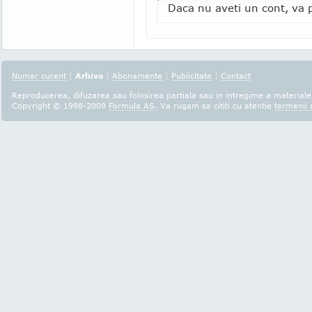
Daca nu aveti un cont, va p
Numar curent
|
Arhiva
|
Abonamente
|
Publicitate
|
Contact
Reproducerea, difuzarea sau folosirea partiala sau in intregime a materialel
Copyright © 1998-2009
Formula AS
. Va rugam sa cititi cu atentie
termenii s