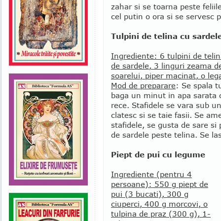
zahar si se toarna peste felii
cel putin o ora si se servesc
Tulpini de telina cu sardel
Ingrediente: 6 tulpini de telina
de sardele, 3 linguri zeama de
soarelui, piper macinat, o leg
Mod de preparare
: Se spala tu
baga un minut in apa sarata c
rece. Stafidele se vara sub un
clatesc si se taie fasii. Se a
stafidele, se gusta de sare si
de sardele peste telina. Se la
Piept de pui cu legume
Ingrediente (pentru 4
persoane): 550 g piept de
pui (3 bucati), 300 g
ciuperci, 400 g morcovi, o
tulpina de praz (300 g), 1-